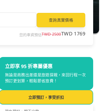
查詢真實價格
TWD
1769
TWD
2500
您的車資預估
立即享 95 折專屬優惠
無論是商務出差還是旅遊探親，來回行程一次
預訂更划算，輕鬆節省旅費！
立即預訂，享受折扣