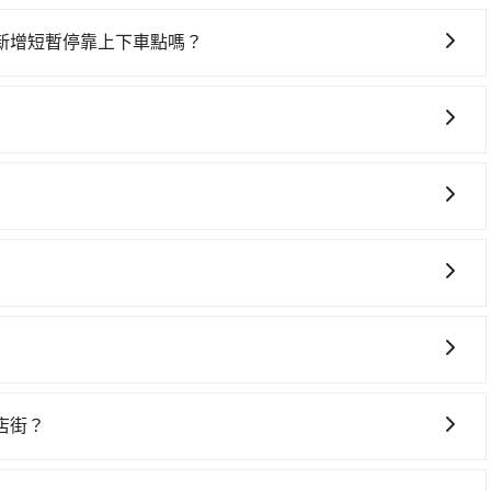
新增短暫停靠上下車點嗎？
從台中李方艾美酒店前往伊達邵商店街的途中可備註加點。每個加
然可能有些路線完全順路，但是司機多點停靠就會有額外的等待
格政策也是完全透明的，不會有任何隱藏費用。此外，我們提
包車服務。選擇旅步絕對是明智的選擇之一。
行程上、下車，不需與旅客共乘。但通常需要提前預約。 客
時間表。不必擔心自己開車的安全風險。但是客運的班次和行
並且不必擔心停車位的問題。但是，計程車的費用相對較高，車
的意願和需要來安排行程，其次，包車可以讓您更加深入地體
自己開車也無需擔心路線和交通的問題，更可以在舒適的環境
自在。
們提供用車前一天凌晨六點前取消訂單的服務。所以我們會在
8點提供服務司機和車輛資訊。如果您有特殊的用車需求，可
店街？
ripool.app，將有專人協助回覆確認是否能協助安排。」
車上時不需要閉目養神（因為要自己開車），最重要的是你當