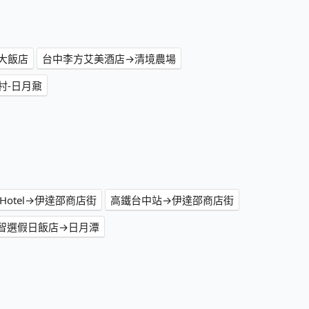
大飯店
台中李方艾美酒店→清境農場
村-日月鼐
 Hotel→伊達邵商店街
高鐵台中站→伊達邵商店街
智選假日飯店→日月潭