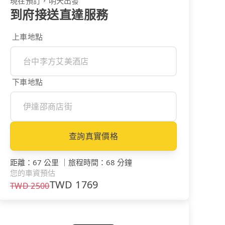
現在預訂，明天出發
到府接送直達服務
上車地點
下車地點
查詢真實價格
距離
：
67 公里
｜
旅程時間
：
68 分鐘
您的車資預估
TWD
1769
TWD
2500