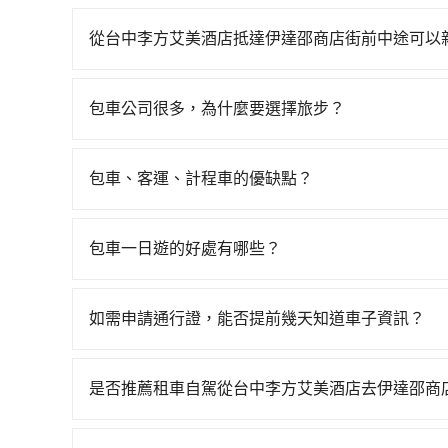
從台中李方艾美酒店抵達伊達邵商店街前中途可以
tripool有提供多點上下車接送服務，線上預約
點位置，前後額外里程數5公里內加收200元。雖
包車公司很多，為什麼要選擇旅步？
時間，收取額外費用是必要的補償。
旅步非常重視司機的審查和車輛的維護，我們的價
供更彈性的取消訂單規定，並致力於提供高品質的
包車、客運、計程車的優缺點？
包車：能提供客製化的交通方式，您可以自由安排
運：最經濟實惠的交通方式，通常有固定的路線和
包車一日遊的好處有哪些？
車路線可能不太頻繁。 計程車：可以隨叫隨到，
包車一日遊的好處很多，首先，包車可以依照自己
輛選擇不如包車多，且大都屬短程接駁為主。
驗當地文化和風土人情，此外，包車還可以省去您
如需申請通行證，能否提前幾天知道車子資訊？
中專心欣賞當地美景和文化，讓您的旅程更加輕鬆
為了讓旅步貴賓能夠享有更多取消訂單的彈性，我
用車前一天才開始安排車輛，並於用車前一天晚上
是否推薦租車自駕從台中李方艾美酒店去伊達邵商
事先將您的需求寄至旅步的客服信箱：booking@t
如果你有台灣駕照且對自己駕駛技術有信心，且在