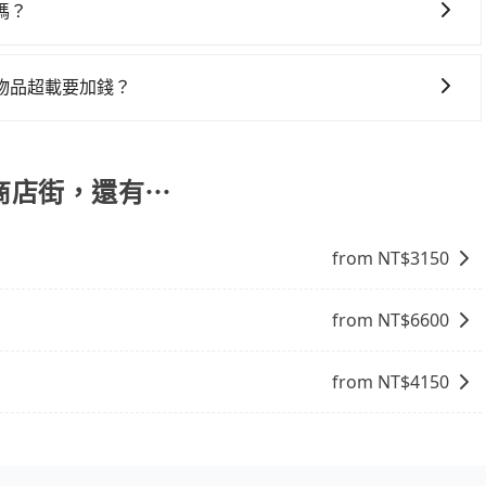
是你最便宜選擇。註冊完iRent的app後，可以每小時
嗎？
2，從台中李方艾美酒店到伊達邵商店街的花費預估為
灣大車隊、Uber、Line Taxi、Yoxi等，如果在路邊攔不
差異、抵達目的地後多久原路返回），雖已將eTag和可能的每小
計程車隊，如國泰交通、金鼎順計程車、干城衛星車隊等叫車
可能的罰單都需自付。再者，和運的iRent只提供最基本的
物品超載要加錢？
0元間，若改選tripool的專車服務可再更便宜。但如果要考慮到
s這類乘坐體驗較差的車款，如果人數超過四位，更是沒有較大的七人座
合您的車型。 五人座驕車可乘坐三位乘客，並可攜帶三個隨身
中市的4%、密度僅雙北的0.2%，其叫車的難度是雙北市的
是車況，打開車門才發現仍有上一組乘客遺留的垃圾或者撞凹
客，並可攜帶四個隨身行李與三個30吋行李箱 九人座廂型車
，約有27%會採現場議價，建議最好先上網預約，以免當場被
樣。另外，偶爾也會遇到明明已經預約了時間但上一位用戶卻
吋行李箱。 為了確保行車安全及遵守相關法規，我們不能超
邵商店街，還有⋯
跳表小黃可能較為便宜，但當你們人數超過四位時，叫兩輛計
位，對於急著用車或者要載其他乘客的人來說就有不小的風
情況收取微搬家費用，費用在300至500元之間。
車最高可省$1,200。
用時還是有其區域的限制，實際可停靠的地點與你的上下車地
得非常不便。
from NT$
3150
from NT$
6600
from NT$
4150