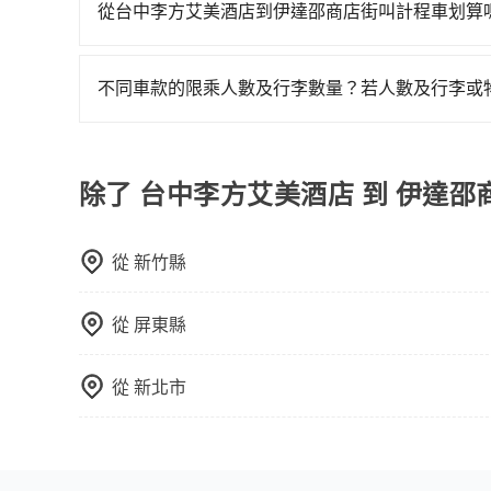
天就要來回，那在台中路邊可隨租隨借的iRent應該
從台中李方艾美酒店到伊達邵商店街叫計程車划算
$115~205承租小轎車，每公里再額外加收$3.
如選擇小黃直達，在台中可以透過app叫車的有55688台
$1,100~1,650（金額差異來自於平假日、車款
到車，也可考慮打電話至台中李方艾美酒店附近的
時40元路邊停車費用預估進去，但額外的汽車保險與
不同車款的限乘人數及行李數量？若人數及行李或
看看。依照里程跳錶計算，價格約為1,725~2,10
車型，如Toyota Yaris、Prius C、Vio
我們提供不同種類的車輛，讓您根據需求選擇最適
回程，南投縣僅有合法計程車約340輛，數量約為台
或九人座可供選擇，而且無人租車最令人詬病的就
行李與兩個30吋行李箱 五人座休旅車可乘坐四位乘
490倍。再加上台中市有些計程車司機不按錶計費
的車門仍未被修理，每一次租車都好像在開樂透一
可乘坐八位乘客，並可攜帶八個隨身行李與六個30
除了 台中李方艾美酒店 到 伊達
坑受騙。雖然台中李方艾美酒店到伊達邵商店街的
遲遲尚未歸還，又或者要還車時卻偏偏找不到停車
載人數。 如果您攜帶的行李或物品較多，我們會根據
程車的費用就貴了，改預約一輛tripool的九人座廂型
險。最後，雖然路邊隨租隨還看似方便，但實際使
點仍有段距離，在遇到下雨天或者載行李時，就顯
從
新竹縣
從
屏東縣
從
新北市