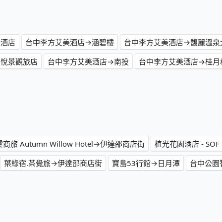
泉酒店
台中李方艾美酒店→涵碧樓
台中李方艾美酒店→馥麗溫泉
湖悅景觀旅店
台中李方艾美酒店→南投
台中李方艾美酒店→桂月
商旅 Autumn Willow Hotel→伊達邵商店街
植光花園酒店 - SOF
葉綠宿.茶覺旅→伊達邵商店街
寶島53行館→日月潭
台中公園