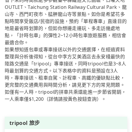
省下來的時間就能多參觀臺中驛鐵道文化園區、日曜天地
OUTLET、Taichung Station Railway Cultural Park、龍
山寺、西門町夜市、艋舺龍山寺等景點。如你是希望花多
點時間享受飯店/民宿的設施，預約「單程專車」直達目的
地是最省時划算的，但如你想邊走邊玩、多走訪幾處地
點，「計時包車」的彈性2~12小時包車旅遊服務，相信會
最適合你。
如果想知道包車或專車接送以外的交通選擇，在經過資料
整理與分析後得知，從台中李方艾美酒店去永安棧最快的
陸路交通是「tripool」專車接送，同時tripool也是3~8人
時最划算的交通方式。以下表格中的資料是預設在3人
時，專車接送、租車自駕、計程車、高鐵的優缺點比較，
更完整的交通費用與時間分析，請見更下方的常見問題。
如僅有一人時，tripool的拼車共乘還能進一步節省開銷，
一人乘車僅$1,200（詳情請按黃色按鈕查詢）。
tripool 旅步