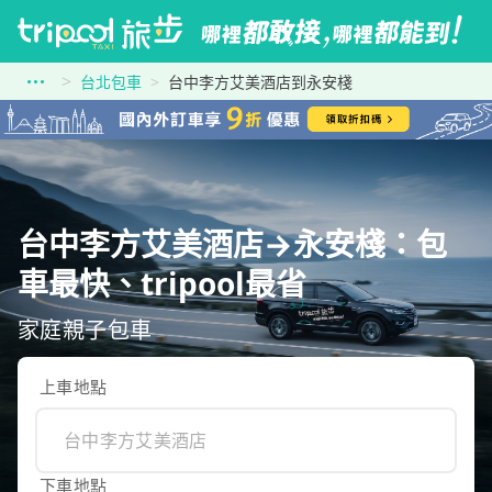
台北包車
台中李方艾美酒店到永安棧
台中李方艾美酒店→永安棧：包
車最快、tripool最省
家庭親子包車
上車地點
下車地點