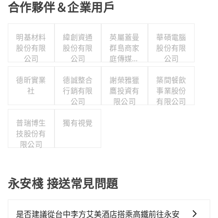
合作夥伴＆企業用戶
明基材料
緯創資通
英屬蓋曼
華碩電腦
股份有限
股份有限
群島商家
股份有限
公司
公司
庭傳媒股
公司
份有限公
德昕實業
德誠整合
司城邦分
謝榮雅獵
築間餐飲
社
行銷有限
鷹投資有
公司
事業股份
公司
限公司
有限公司
普瑞博生
獨有視覺
技股份有
限公司
永安棧 接送常見問題
是否建議從台中李方艾美酒店搭乘高鐵前往永安