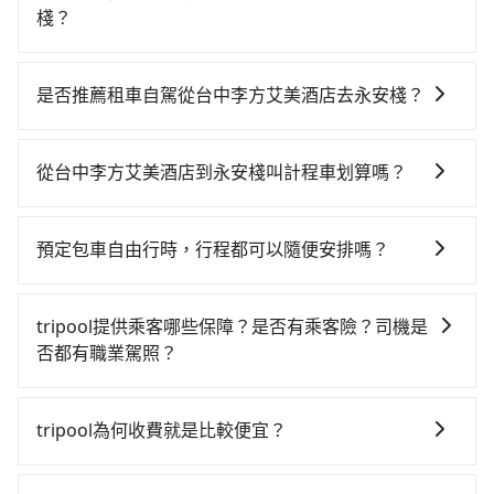
棧？
若要從台中李方艾美酒店搭高鐵前往永安棧，高鐵乘坐
舒適、較貴、費時！從最早06:05一直到23:03，台中-台
是否推薦租車自駕從台中李方艾美酒店去永安棧？
北一天最多有105班次高鐵可搭乘。假設從台中李方艾美
雖然從台中李方艾美酒店到永安棧可以選擇租車自駕，
酒店 (台中市中區) 前往最靠近的台中高鐵站，叫一輛計
但花費可能不小。租車公司一般以天為單位計費，小轎
程車花費約300元、車程約25分鐘。抵達高鐵站後，步
從台中李方艾美酒店到永安棧叫計程車划算嗎？
車如Toyota Yaris、Nissan Kicks，一天租金$1,500
行進站、現場購票並於月台排隊的時間約20分鐘，再乘
如選擇小黃直達，在台中可以透過app叫車的有55688台
起，九人座如Hyundai Staria或Volkswagen T6，一天
坐43~69分鐘（平均57分）的高鐵從台中站前往台北高
灣大車隊、Uber、Line Taxi、Yoxi等，如果在路邊攔不
租金約$4,500，油錢（每公里約3元）、eTag（每公里
鐵站，每人票價700元，再用15分鐘出站、等待車站前
預定包車自由行時，行程都可以隨便安排嗎？
到車，也可考慮打電話至台中李方艾美酒店附近的計程
約1元）、路邊停車（每小時約40元）、保險費、罰單另
排班的計程車，搭上小黃後約花16分鐘、車費200元
只要不超出您選用的用車時間及行程總公里數，且行程
車隊，如金鼎順計程車、干城衛星車隊、國泰交通等叫
計。如果每日行駛里程超過200~400公里，還會額外加
後，抵達永安棧 (台北市萬華區) 的目的地。全程加上轉
沒有到達海拔1500公里以上的山區，行程都是可以依照
車看看。依照里程跳錶計算，價格約為4,050~4,900元
收100~2,000元不等的超里程費用。由於絕大多數的租
tripool提供乘客哪些保障？是否有乘客險？司機是
車時間共2小時13分鐘，假設3位同行，高鐵加轉乘之平
您的需求安排的。
間，但如改預約tripool可省高達$2,400。台中市有些計
車公司都沒法提供甲租乙還的服務，所以要不當天就需
否都有職業駕照？
均每人花費為870元。不過，台中市少部分小黃司機不按
程車司機不按錶計費，約有27%會採現場議價，建議最
往返台中李方艾美酒店與永安棧，不然就是需要一次租
表收費，看乘客是外地人便漫天喊價或恣意繞路。但如
旅步提供最高500萬的乘客險，且只接受通過旅步嚴格審
好先上網預約，以免當場被坑受騙。綜合以上，無論在
用多天，如此預計小轎車的花費至少$3,000、九人座
果全程使用tripool並到府專車接送，則每人平均花費約
查，符合職業駕駛資格的司機入隊服務，所提供之車輛
價格或服務品質上，tripool都是你從台中李方艾美酒店
tripool為何收費就是比較便宜？
$6,000起。透過app預約tripool的單程專車接送才是前
820元，費時2小時1分鐘。選擇搭乘高鐵而不預約包
也都經過細心維護及保養，以確保您的乘車安全。
到永安棧的最佳選擇。
往旅宿最便宜方便的選擇。
車，不僅每人至少額外負擔50元車資，而且更會額外浪
對於平常就有在使用長程專車接送服務的乘客來說，第
費12分鐘在轉乘與等車上，現在還不馬上來預約