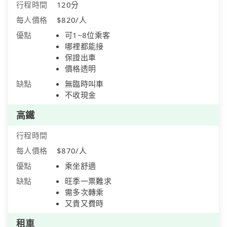
行程時間
120分
每人價格
$820/人
優點
可1~8位乘客
哪裡都能接
保證出車
價格透明
缺點
無臨時叫車
不收現金
高鐵
行程時間
每人價格
$870/人
優點
乘坐舒適
缺點
旺季一票難求
需多次轉乘
又貴又費時
租車