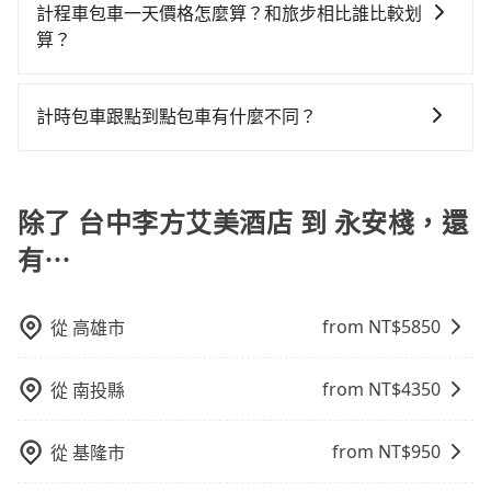
一次使用tripool的會擔心價格比市價便宜不少，是不是
計程車包車一天價格怎麼算？和旅步相比誰比較划
tripool！如果你僅有兩位乘車，也可參考tripool的拼車
因為司機素質比較差、車上會有煙味、或者車齡過大，
算？
共乘服務，最多可再節省50%的交通費用。
但事實恰恰相反。tripool不僅有嚴密的篩選機制，定期
計程車包車的價格通常根據時間或距離計算，包車的價
淘汰顧客評分較低的司機，且車輛均要求5年內新車，司
格通常是根據時間或距離來計算，而且在不同城市和地
機也絕對不會在車內吸煙，於新冠肺炎期間也絕對全程
計時包車跟點到點包車有什麼不同？
區，價格可能有所不同。另外，計程車包車價格也可能
配戴口罩。tripool之所以能將價格壓在市價7~8折的主
計時包車和點到點包車都是包車服務的形式，但有一些
會因為交通狀況等因素而有所變動。因此，在預定包車
因來自於自行研發的AI車輛調度演算法，能有效降低空
不同之處： 計時包車：計時包車是按照用車時間來計
之前，最好先詢問清楚具體價格和注意事項。相比之
車率，也就是提高俗稱「回頭車」的比例。這不僅體現
費，通常以每小時為單位，客戶可以根據自己的需要預
除了 台中李方艾美酒店 到 永安棧，還
下，旅步的包車服務價格相對更為透明和具體，一般是
在成本的控制，更是在傳統旺季（年假、端午、中秋、
定一定時間的包車服務。這種服務適用於需要在城市內
按照包車時間和里程、車型來計費，價格在網站上公開
雙十等）能用更少的司機來服務更多的旅客，意味著使
有⋯
多個地點間來回穿梭的客戶，例如市區觀光、商務差旅
透明，方便客戶可以更加準確地了解行程所需時間和費
用到不熟悉的司機或者轉單給其他車行的情況比同行更
等。 點到點包車：點到點包車是按照里程和目的地來計
用。
低，如此便反應在服務品質的控管會更佳。但tripool網
費，客戶可以預先告知出發地點A到目的地B，會根據路
站上的價格是動態的，一般來說越早預訂價格越優，且
from NT$
5850
從
高雄市
線和里程來計算費用。這種服務通常適用於單程或從一
保證前一天中午以前均可全額取消退費，如已經決定好
個城市到另一個城市的長途包車。
要從台中李方艾美酒店去永安棧，請儘早下訂以把握最
from NT$
4350
從
南投縣
划算的價格。
from NT$
950
從
基隆市