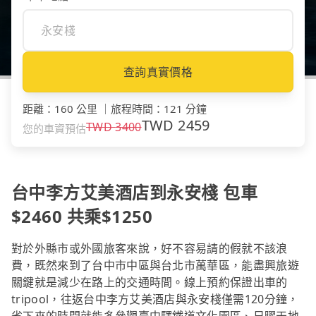
查詢真實價格
距離
：
160 公里
｜
旅程時間
：
121 分鐘
TWD
2459
TWD
3400
您的車資預估
台中李方艾美酒店到永安棧 包車
$2460 共乘$1250
對於外縣市或外國旅客來說，好不容易請的假就不該浪
費，既然來到了台中市中區與台北市萬華區，能盡興旅遊
關鍵就是減少在路上的交通時間。線上預約保證出車的
tripool，往返台中李方艾美酒店與永安棧僅需120分鐘，