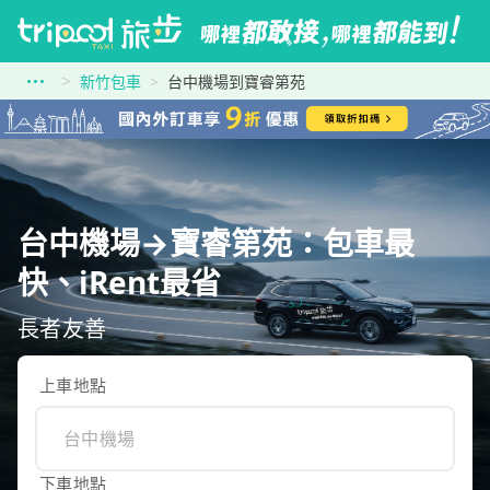
新竹包車
台中機場到寶睿第苑
台中機場→寶睿第苑：包車最
快、iRent最省
長者友善
上車地點
下車地點