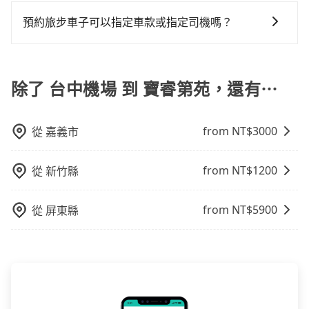
在Line群組或Facebook社團裡，有司機標榜能提供乘坐
況下，可以將後座倒放來騰出置物空間。基本上只要不
和方便性可選包車和計程車，喜歡探險和體驗當地文化
還，又或者要還車時卻偏偏找不到停車位，對於急著用
9人以上之廂型車，其實屬違法。在現行法律下，營業小
遮住司機視線、不會破壞車體、不影響行車安全，會讓
預約旅步車子可以指定車款或指定司機嗎？
則可搭乘大眾運輸。
車或者要載其他乘客的人來說就有不小的風險。最後，
客車最多座位數量就是9人，如扣掉司機就只能乘坐8位
乘客盡量塞、盡量放。在預定前，建議先丈量好尺寸，
雖然路邊隨租隨還看似方便，但實際使用時還是有其區
可以的，目前預定時旅步僅提供車型選擇，無法指定車
乘客，如果要10人以上就是營業大客車的範疇，也就是
並事先透過官網的線上客服洽詢，確認沒問題再下訂。
域的限制，實際可停靠的地點與你的上下車地點仍有段
款及司機服務。但如果您有特別需求，可透過電子郵件
中型巴士或大型遊覽車。非法改裝的車輛，不僅與車輛
距離，在遇到下雨天或者載行李時，就顯得非常不便。
booking@tripool.app聯繫我們，將有專人協助回覆確
除了 台中機場 到 寶睿第苑，還有⋯
行照不符，連司機的駕照都會不符。在路上被警察盤查
認是否能協助安排。。
請下車終止行程事小，如果發生意外，保險公司可不予
賠償就事大了。千萬別為了省小錢而把朋友親人的安全
from NT$
3000
從
嘉義市
給賭上。通常人數沒有超過10位，建議預約一台九人座
與一台小轎車比較划算，如人數超過12位就一定是叫一
台中巴比較方便。但也有例外，比方說有些山區或路段
from NT$
1200
從
新竹縣
是禁止大客車通行的，建議在預定時最好先與車行或平
台確認。
from NT$
5900
從
屏東縣