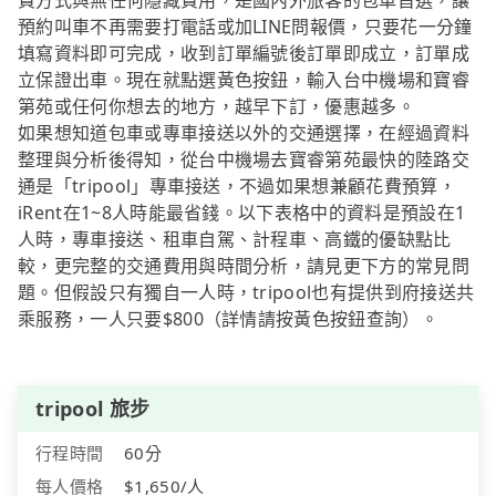
費方式與無任何隱藏費用，是國內外旅客的包車首選，讓
預約叫車不再需要打電話或加LINE問報價，只要花一分鐘
填寫資料即可完成，收到訂單編號後訂單即成立，訂單成
立保證出車。現在就點選黃色按鈕，輸入台中機場和寶睿
第苑或任何你想去的地方，越早下訂，優惠越多。
如果想知道包車或專車接送以外的交通選擇，在經過資料
整理與分析後得知，從台中機場去寶睿第苑最快的陸路交
通是「tripool」專車接送，不過如果想兼顧花費預算，
iRent在1~8人時能最省錢。以下表格中的資料是預設在1
人時，專車接送、租車自駕、計程車、高鐵的優缺點比
較，更完整的交通費用與時間分析，請見更下方的常見問
題。但假設只有獨自一人時，tripool也有提供到府接送共
乘服務，一人只要$800（詳情請按黃色按鈕查詢）。
tripool 旅步
行程時間
60分
每人價格
$1,650/人