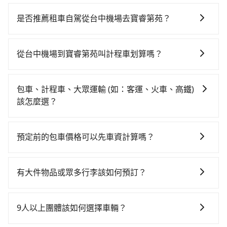
若要從台中機場搭高鐵前往寶睿第苑，高鐵較貴、費
時、轉車麻煩！從最早06:05一直到22:59，台中-新竹一
是否推薦租車自駕從台中機場去寶睿第苑？
天最多有63班次高鐵可搭乘。假設從台中機場 (台中市沙
如果你有台灣駕照且對自己駕駛技術有信心，且在車上
鹿區) 前往最靠近的台中高鐵站，叫一輛計程車花費約
時不需要閉目養神（因為要自己開車），最重要的是你
900元、車程約31分鐘。抵達高鐵站後，步行進站、現
從台中機場到寶睿第苑叫計程車划算嗎？
當天就要來回，那在台中路邊可隨租隨借的iRent應該是
場購票並於月台排隊的時間約20分鐘，再乘坐23~34分
如選擇小黃直達，在台中可以透過app叫車的有55688台
你最便宜選擇。註冊完iRent的app後，可以每小時
鐘（平均28分）的高鐵從台中站前往新竹高鐵站，每人
灣大車隊、Uber、Line Taxi、Yoxi等。依照里程跳錶計
$115~205承租小轎車，每公里再額外加收$3.2，從台中
票價410元，再用5分鐘出站、等待車站前排班的計程
包車、計程車、大眾運輸 (如：客運、火車、高鐵)
算，價格約為2,175~2,600元間，但如改預約tripool可
機場到寶睿第苑的花費預估為$1,150~1,650（金額差異
車，搭上小黃後約花26分鐘、車費400元後，抵達寶睿
該怎麼選？
省高達$1,000。台中市有些計程車司機不按錶計費，約
來自於平假日、車款差異、抵達目的地後多久原路返
第苑 (新竹市東區) 的目的地。全程加上轉車時間共1小時
在選擇交通方式時，您可依下列建議的考慮因素做選
有27%會採現場議價，建議最好先上網預約，以免當場
回），雖已將eTag和可能的每小時40元路邊停車費用預
50分鐘，假設一人獨行，交通費總計1,710元。不過，台
擇： 預算：不同交通工具價格不同，可先確定您的預
被坑受騙。綜合以上，無論在價格或服務品質上，
估進去，但額外的汽車保險與可能的罰單都需自付。再
預定前的包車價格可以先車資計算嗎？
中市少部分小黃司機不按表收費，看乘客是外地人便漫
算。計程車最貴，而大眾運輸通常較便宜。 行程：需多
tripool都是你從台中機場到寶睿第苑的最佳選擇。
者，和運的iRent只提供最基本的車型，如Toyota
天喊價或恣意繞路。但如果全程使用tripool並到府專車
可以的，旅步的官網、APP提供24小時即時查價功能，
點停留的行程建議可選可客製化行程的包車，如果時間
Yaris、Prius C、Vios這類乘坐體驗較差的車款，如果人
接送，則僅需花費約1,650元，費時59分鐘。選擇搭乘高
無隱藏費用，讓您可以隨時掌握交通開支。
比較寬鬆且不介意耗時轉乘可選大眾運輸或較貴的計程
有大件物品或眾多行李該如何預訂？
數超過四位，更是沒有較大的七人座或九人座可供選
鐵而不預約包車，不僅至少額外負擔60元車資，而且更
車。 旅行人數：人數多時包車較方便舒適且每個人攤提
擇，而且無人租車最令人詬病的就是車況，打開車門才
會額外浪費51分鐘在轉乘與等車上，現在還不馬上來預
一般情況，九人座最多可以乘坐八位乘客以及置放六件
下來的車資也比較便宜，人數少可搭乘大眾運輸或計程
發現仍有上一組乘客遺留的垃圾或者撞凹的車門仍未被
約tripool！
30吋的行李箱，但如有大件行李、衝浪板、樂器、廣告
車。 時間：需在特定時間到達目的地可選包車或計程
9人以上團體該如何選擇車輛？
修理，每一次租車都好像在開樂透一樣。另外，偶爾也
看板、床墊、折疊單車、家電等，在乘客人數不多的情
車，不趕時間即可選用大眾運輸。 便利性：需要便利性
會遇到明明已經預約了時間但上一位用戶卻遲遲尚未歸