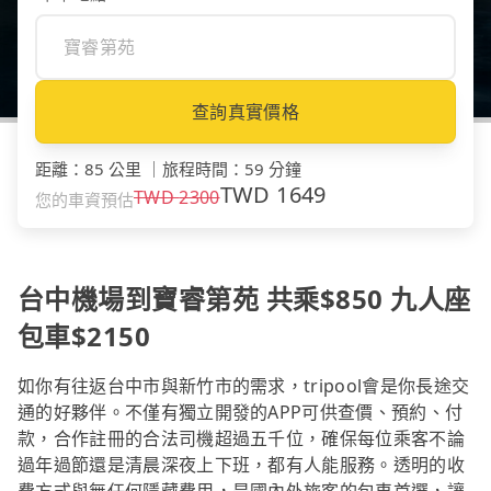
查詢真實價格
距離
：
85 公里
｜
旅程時間
：
59 分鐘
TWD
1649
TWD
2300
您的車資預估
台中機場到寶睿第苑 共乘$850 九人座
包車$2150
如你有往返台中市與新竹市的需求，tripool會是你長途交
通的好夥伴。不僅有獨立開發的APP可供查價、預約、付
款，合作註冊的合法司機超過五千位，確保每位乘客不論
過年過節還是清晨深夜上下班，都有人能服務。透明的收