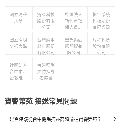
國立清華
寬亞科技
社團法人
帆宣系統
大學
股份有限
新竹市教
科技股份
公司
保人員協
有限公司
會
國立陽明
台灣應用
螢光系動
瑋祥科技
交通大學
材料股份
態藝術有
股份有限
有限公司
限公司
公司
社團法人
台灣照護
台中市基
預防指導
督教旌旗
者協會
協會
寶睿第苑 接送常見問題
是否建議從台中機場搭乘高鐵前往寶睿第苑？