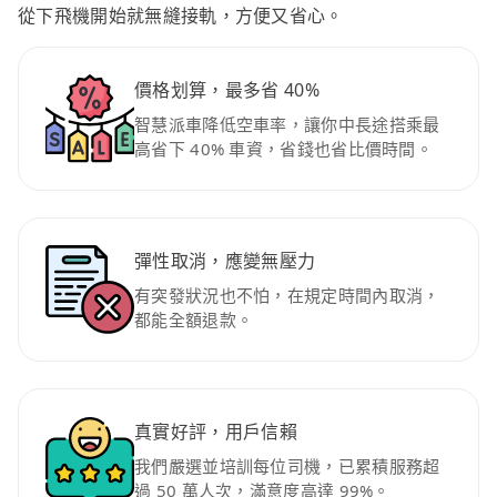
從下飛機開始就無縫接軌，方便又省心。
價格划算，最多省 40%
智慧派車降低空車率，讓你中長途搭乘最
高省下 40% 車資，省錢也省比價時間。
彈性取消，應變無壓力
有突發狀況也不怕，在規定時間內取消，
都能全額退款。
真實好評，用戶信賴
我們嚴選並培訓每位司機，已累積服務超
過 50 萬人次，滿意度高達 99%。