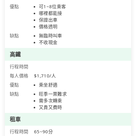
優點
可1~8位乘客
哪裡都能接
保證出車
價格透明
缺點
無臨時叫車
不收現金
高鐵
行程時間
每人價格
$1,710/人
優點
乘坐舒適
缺點
旺季一票難求
需多次轉乘
又貴又費時
租車
行程時間
65~90分