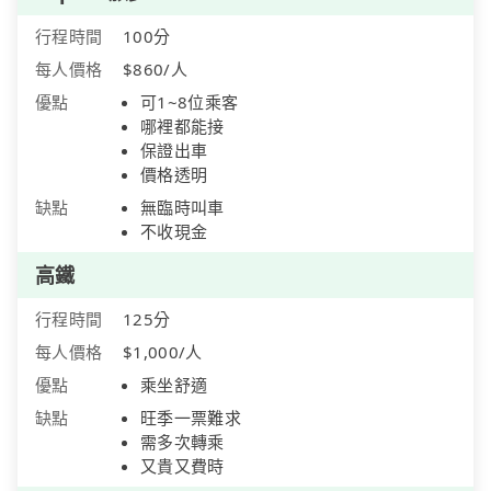
行程時間
100分
每人價格
$860/人
優點
可1~8位乘客
哪裡都能接
保證出車
價格透明
缺點
無臨時叫車
不收現金
高鐵
行程時間
125分
每人價格
$1,000/人
優點
乘坐舒適
缺點
旺季一票難求
需多次轉乘
又貴又費時