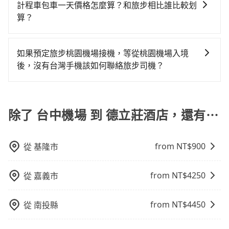
不過，每家信用卡公司所提供的機場接送優惠次數都有
計程車包車一天價格怎麼算？和旅步相比誰比較划
發現仍有上一組乘客遺留的垃圾或者撞凹的車門仍未被
在還不馬上來預約tripool！如果你僅有兩位乘車，也可
所不同，而且詳細的優惠規定也可能會隨時變更。為了
算？
修理，每一次租車都好像在開樂透一樣。另外，偶爾也
參考tripool的拼車共乘服務，最多可再節省50%的交通
確保您出國前能獲得最新的優惠資訊，建議您查詢您信
會遇到明明已經預約了時間但上一位用戶卻遲遲尚未歸
費用。
計程車包車的價格通常根據時間或距離計算，包車的價
用卡公司的官方網站或聯繫客服中心。方便您能輕鬆掌
還，又或者要還車時卻偏偏找不到停車位，對於急著用
格通常是根據時間或距離來計算，而且在不同城市和地
握最新的優惠訊息，並且充分利用您的信用卡優惠服
如果預定旅步桃園機場接機，等從桃園機場入境
車或者要載其他乘客的人來說就有不小的風險。最後，
區，價格可能有所不同。另外，計程車包車價格也可能
務。
後，沒有台灣手機該如何聯絡旅步司機？
雖然路邊隨租隨還看似方便，但實際使用時還是有其區
會因為交通狀況等因素而有所變動。因此，在預定包車
域的限制，實際可停靠的地點與你的上下車地點仍有段
您可以先下載並註冊旅步的app並匯入您的訂單資訊，在
之前，最好先詢問清楚具體價格和注意事項。相比之
距離，在遇到下雨天或者載行李時，就顯得非常不便。
抵達桃園機場出關後，可以使用機場提供的免費Wi-Fi上
下，旅步的包車服務價格相對更為透明和具體，一般是
網，利用旅步app跟司機聯絡，且旅步的app支援外文翻
除了 台中機場 到 德立莊酒店，還有⋯
按照包車時間和里程、車型來計費，價格在網站上公開
譯，讓您不用擔心語言不通的問題，還能讓您省下高額
透明，方便客戶可以更加準確地了解行程所需時間和費
的國際漫遊電話費。
用。
from NT$
900
從
基隆市
from NT$
4250
從
嘉義市
from NT$
4450
從
南投縣