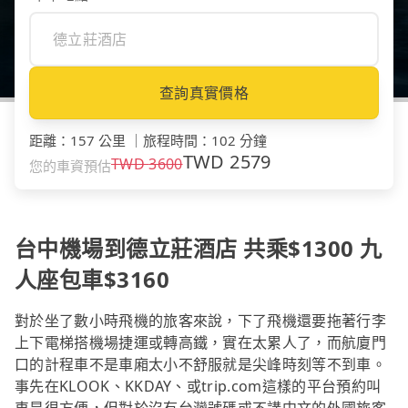
查詢真實價格
距離
：
157 公里
｜
旅程時間
：
102 分鐘
TWD
2579
TWD
3600
您的車資預估
台中機場到德立莊酒店 共乘$1300 九
人座包車$3160
對於坐了數小時飛機的旅客來說，下了飛機還要拖著行李
上下電梯搭機場捷運或轉高鐵，實在太累人了，而航廈門
口的計程車不是車廂太小不舒服就是尖峰時刻等不到車。
事先在KLOOK、KKDAY、或trip.com這樣的平台預約叫