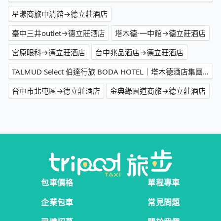
星漾商旅中清館→德立莊酒店
臺中三井outlet→德立莊酒店
塔木德-一中館→德立莊酒店
宮原眼科→德立莊酒店
台中兆品酒店→德立莊酒店
TALMUD Select 伯達行旅 BODA HOTEL｜塔木德酒店集團→德立莊酒店
台中市北屯區→德立莊酒店
金典綠園道商旅→德立莊酒店
包車價格
單程專車
企業包車
常見問題