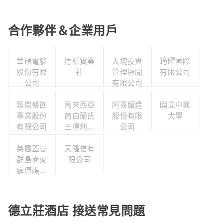
合作夥伴＆企業用戶
華碩電腦
德昕實業
大塊投資
筠曜國際
股份有限
社
管理顧問
有限公司
公司
有限公司
築間餐飲
馬來西亞
阿喜釀造
國立中興
事業股份
商白蘭氏
股份有限
大學
有限公司
三得利股
公司
份有限公
英屬蓋曼
司台灣分
天隆信有
群島商家
限公司
公司
庭傳媒股
份有限公
司城邦分
公司
德立莊酒店 接送常見問題