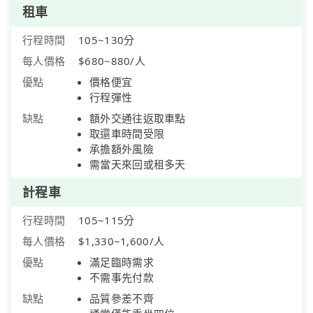
租車
行程時間
105~130分
每人價格
$680~880/人
優點
價格便宜
行程彈性
缺點
額外交通往返取車點
取還車時間受限
承擔額外風險
需當天來回或租多天
計程車
行程時間
105~115分
每人價格
$1,330~1,600/人
優點
滿足臨時需求
不需事先付款
缺點
品質參差不齊