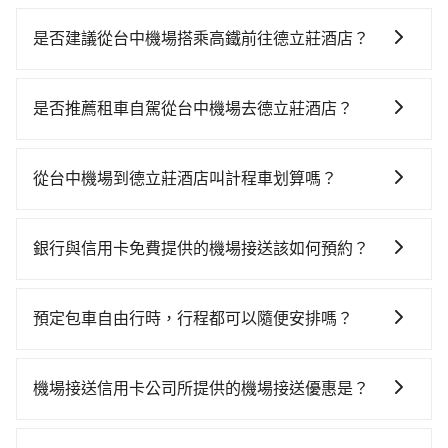
是否建議從台中機場搭乘高鐵前往德立莊酒店？
若要從台中機場搭高鐵前往德立莊酒店，高鐵乘坐舒
適、較貴、費時！從最早06:05一直到23:03，台中-台北
是否推薦租車自駕從台中機場去德立莊酒店？
一天最多有105班次高鐵可搭乘。假設從台中機場 (台中
如果你有台灣駕照且對自己駕駛技術有信心，且在車上
市沙鹿區) 前往最靠近的台中高鐵站，叫一輛計程車花費
時不需要閉目養神（因為要自己開車），最重要的是你
約900元、車程約31分鐘。抵達高鐵站後，步行進站、
從台中機場到德立莊酒店叫計程車划算嗎？
當天就要來回，那在台中路邊可隨租隨借的iRent應該是
現場購票並於月台排隊的時間約20分鐘，再乘坐43~69
如選擇小黃直達，在台中可以透過app叫車的有55688台
你最便宜選擇。註冊完iRent的app後，可以每小時
分鐘（平均57分）的高鐵從台中站前往台北高鐵站，每
灣大車隊、Uber、Line Taxi、Yoxi等。依照里程跳錶計
$115~205承租小轎車，每公里再額外加收$3.2，從台中
人票價700元，再用15分鐘出站，最後再根據距離的遠
銀行與信用卡免費提供的機場接送該如何預約？
算，價格約為3,975~4,800元間，但如改預約tripool可
機場到德立莊酒店的花費預估為$2,050~2,650（金額差
近或者天候狀況，決定是步行一段路或者搭乘公車抵達
不同的銀行和信用卡公司可能有不同的預約方式，建議
省高達$2,200。台中市有些計程車司機不按錶計費，約
異來自於平假日、車款差異、抵達目的地後多久原路返
最終的目的地。全程加上轉車時間共2小時3分鐘，假設3
您可與您的銀行或信用卡公司確認是否提供機場接送服
有27%會採現場議價，建議最好先上網預約，以免當場
回），雖已將eTag和可能的每小時40元路邊停車費用預
預定包車自由行時，行程都可以隨便安排嗎？
位同行，高鐵加轉乘之平均每人花費為1,000元。不過，
務，並根據各家信用公司要求的預定流程完成預定，完
被坑受騙。綜合以上，無論在價格或服務品質上，
估進去，但額外的汽車保險與可能的罰單都需自付。再
台中市少部分小黃司機不按表收費，看乘客是外地人便
只要不超出您選用的用車時間及行程總公里數，且行程
成預訂後，系統通常會自動發送確認郵件或簡訊，請妥
tripool都是你從台中機場到德立莊酒店的最佳選擇。
者，和運的iRent只提供最基本的車型，如Toyota
漫天喊價或恣意繞路。但如果全程使用tripool並到府專
沒有到達海拔1500公里以上的山區，行程都是可以依照
善保存相關資訊。若有任何疑問或需要進一步協助，亦
機場接送信用卡公司所提供的機場接送優惠是？
Yaris、Prius C、Vios這類乘坐體驗較差的車款，如果人
車接送，則每人平均花費約860元，費時1小時42分鐘。
您的需求安排的。
可以聯繫銀行或信用卡公司的客服中心提供相關的協助
數超過四位，更是沒有較大的七人座或九人座可供選
選擇搭乘高鐵而不預約包車，不僅每人至少額外負擔140
當您使用信用卡時，通常會享有免費的機場接送服務。
和指引。
擇，而且無人租車最令人詬病的就是車況，打開車門才
元車資，而且更會額外浪費21分鐘在轉乘與等車上，現