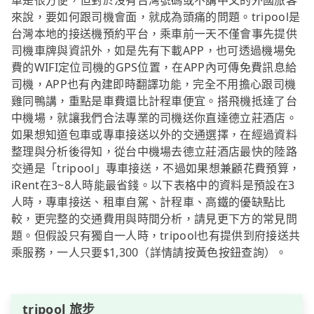
車是很方便，但對於沒有台灣號碼或不講中文的外國旅客
來說，要如何跟司機會面，就成為頭痛的問題。tripool是
台灣本地的接送機預約平台，乘車前一天不僅會事先提供
司機車牌與資訊外，如是先有下載APP，也可透過機場免
費的WIFI定位司機的GPS位置，在APP內可傳免費訊息給
司機，APP也有內建即時翻譯功能，完全不用擔心跟司機
雞同鴨講，重點是車費還比計程車便宜。搭飛機抵達了台
中機場，就讓我們合法專業的司機送你直達德立莊酒店。
如果想知道包車或專車接送以外的交通選擇，在經過資料
整理與分析後得知，從台中機場去德立莊酒店最快的陸路
交通是「tripool」專車接送，不過如果想兼顧花費預算，
iRent在3~8人時能最省錢。以下表格中的資料是預設在3
人時，專車接送、租車自駕、計程車、高鐵的優缺點比
較，更完整的交通費用與時間分析，請見更下方的常見問
題。但假設只有獨自一人時，tripool也有提供到府接送共
乘服務，一人只要$1,300（詳情請按黃色按鈕查詢）。
tripool 旅步