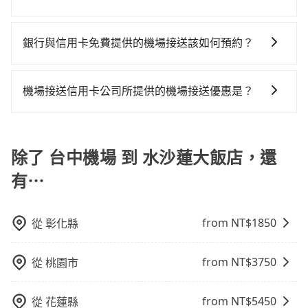
省高達$700。但如果要考慮到回程，南投縣僅有合法計
差異來自於平假日、車款差異、抵達目的地後多久原路
這取決於您的目的地和搭乘的時間。在某些情況下，搭
程車約340輛，數量約為台中市的4%、密度僅雙北的
返回），雖已將eTag和可能的每小時40元路邊停車費用
乘機場計程車可能比預約旅步接送更貴，特別是在旅遊
0.2%，其叫車的難度是雙北市的490倍。再加上台中市
預估進去，但額外的汽車保險與可能的罰單都需自付。
銀行與信用卡免費提供的機場接送該如何預約？
旺季、連續假期或尖峰時間。因為機場計程車可能會加
有些計程車司機不按錶計費，約有27%會採現場議價，
再者，和運的iRent只提供最基本的車型，如Toyota
不同的銀行和信用卡公司可能有不同的預約方式，建議
收額外的附加費用。再加上如果您需要在行程中多次轉
建議最好先上網預約，以免當場被坑受騙。綜合以上，
Yaris、Prius C、Vios這類乘坐體驗較差的車款，如果人
您可與您的銀行或信用卡公司確認是否提供機場接送服
移或停留，搭乘機場計程車的費用可能會更高。因此，
無論在價格或服務品質上，tripool都是你從台中機場到
機場接送信用卡公司所提供的機場接送優惠是？
數超過四位，更是沒有較大的七人座或九人座可供選
務，並根據各家信用公司要求的預定流程完成預定，完
預約旅步接送可能是一個更經濟實惠的選擇。
水沙蓮大飯店的最佳選擇。
擇，而且無人租車最令人詬病的就是車況，打開車門才
當您使用信用卡時，通常會享有免費的機場接送服務。
成預訂後，系統通常會自動發送確認郵件或簡訊，請妥
發現仍有上一組乘客遺留的垃圾或者撞凹的車門仍未被
不過，每家信用卡公司所提供的機場接送優惠次數都有
善保存相關資訊。若有任何疑問或需要進一步協助，亦
修理，每一次租車都好像在開樂透一樣。另外，偶爾也
所不同，而且詳細的優惠規定也可能會隨時變更。為了
除了 台中機場 到 水沙蓮大飯店，還
可以聯繫銀行或信用卡公司的客服中心提供相關的協助
會遇到明明已經預約了時間但上一位用戶卻遲遲尚未歸
確保您出國前能獲得最新的優惠資訊，建議您查詢您信
和指引。
還，又或者要還車時卻偏偏找不到停車位，對於急著用
有⋯
用卡公司的官方網站或聯繫客服中心。方便您能輕鬆掌
車或者要載其他乘客的人來說就有不小的風險。最後，
握最新的優惠訊息，並且充分利用您的信用卡優惠服
雖然路邊隨租隨還看似方便，但實際使用時還是有其區
務。
from NT$
1850
從
彰化縣
域的限制，實際可停靠的地點與你的上下車地點仍有段
距離，在遇到下雨天或者載行李時，就顯得非常不便。
from NT$
3750
從
桃園市
from NT$
5450
從
花蓮縣