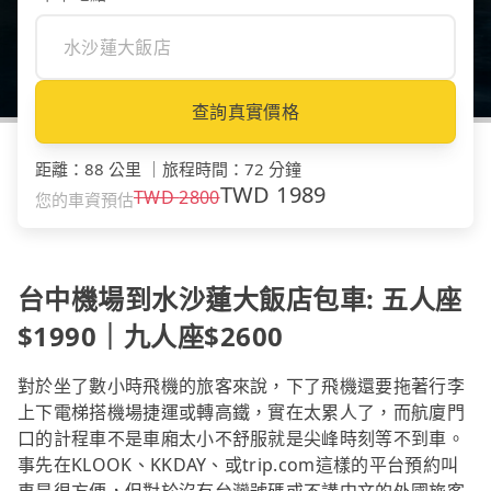
查詢真實價格
距離
：
88 公里
｜
旅程時間
：
72 分鐘
TWD
1989
TWD
2800
您的車資預估
台中機場到水沙蓮大飯店包車: 五人座
$1990｜九人座$2600
對於坐了數小時飛機的旅客來說，下了飛機還要拖著行李
上下電梯搭機場捷運或轉高鐵，實在太累人了，而航廈門
口的計程車不是車廂太小不舒服就是尖峰時刻等不到車。
事先在KLOOK、KKDAY、或trip.com這樣的平台預約叫