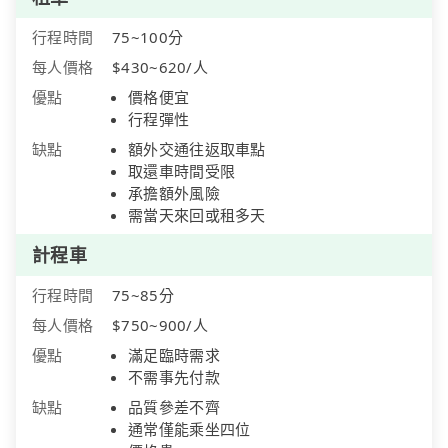
行程時間
75~100分
每人價格
$430~620/人
優點
價格便宜
行程彈性
缺點
額外交通往返取車點
取還車時間受限
承擔額外風險
需當天來回或租多天
計程車
行程時間
75~85分
每人價格
$750~900/人
優點
滿足臨時需求
不需事先付款
缺點
品質參差不齊
通常僅能乘坐四位