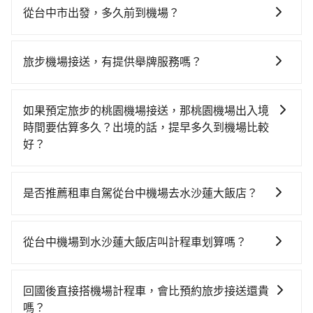
從台中市出發，多久前到機場？
一般來說，建議飛機起飛前兩小時前要抵達機場，如果
沒有事先網上辦理報到，要再更早一些。深夜交通通常
旅步機場接送，有提供舉牌服務嗎？
都很順暢，但如果你搭機的時間是白天、剛好是上下班
有的，旅步提供機場接機舉牌服務，方便乘客在機場與
尖峰時段、甚至連假前後，那最好再額外多加半小時的
司機會合。詳情可以參考 旅步機場接機服務說明
緩衝時間。
如果預定旅步的桃園機場接送，那桃園機場出入境
時間要估算多久？出境的話，提早多久到機場比較
好？
國際航班出境，建議起飛前2-3小時前抵達機場，國際航
班入境，約需1-1.5小時通關。
是否推薦租車自駕從台中機場去水沙蓮大飯店？
如果你有台灣駕照且對自己駕駛技術有信心，且在車上
時不需要閉目養神（因為要自己開車），最重要的是你
從台中機場到水沙蓮大飯店叫計程車划算嗎？
當天就要來回，那在台中路邊可隨租隨借的iRent應該是
如選擇小黃直達，在台中可以透過app叫車的有55688台
你最便宜選擇。註冊完iRent的app後，可以每小時
灣大車隊、Uber、Line Taxi、Yoxi等。依照里程跳錶計
$115~205承租小轎車，每公里再額外加收$3.2，從台中
回國後直接搭機場計程車，會比預約旅步接送還貴
算，價格約為2,250~2,700元間，但如改預約tripool可
機場到水沙蓮大飯店的花費預估為$1,300~1,850（金額
嗎？