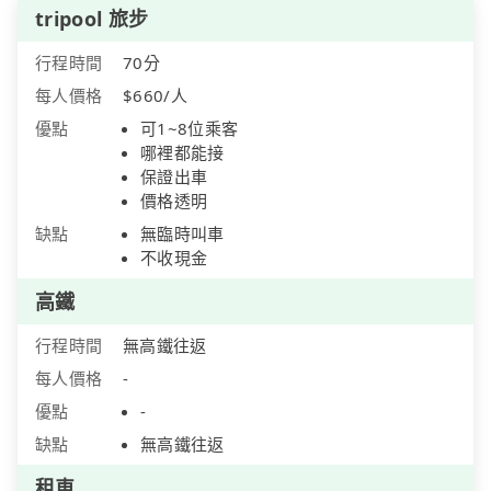
tripool 旅步
行程時間
70分
每人價格
$660/人
優點
可1~8位乘客
哪裡都能接
保證出車
價格透明
缺點
無臨時叫車
不收現金
高鐵
行程時間
無高鐵往返
每人價格
-
優點
-
缺點
無高鐵往返
租車