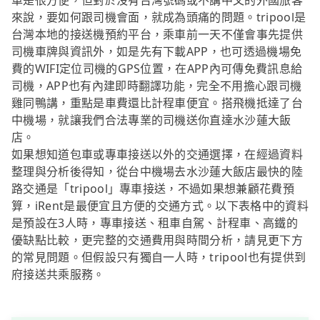
車是很方便，但對於沒有台灣號碼或不講中文的外國旅客
來說，要如何跟司機會面，就成為頭痛的問題。tripool是
台灣本地的接送機預約平台，乘車前一天不僅會事先提供
司機車牌與資訊外，如是先有下載APP，也可透過機場免
費的WIFI定位司機的GPS位置，在APP內可傳免費訊息給
司機，APP也有內建即時翻譯功能，完全不用擔心跟司機
雞同鴨講，重點是車費還比計程車便宜。搭飛機抵達了台
中機場，就讓我們合法專業的司機送你直達水沙蓮大飯
店。
如果想知道包車或專車接送以外的交通選擇，在經過資料
整理與分析後得知，從台中機場去水沙蓮大飯店最快的陸
路交通是「tripool」專車接送，不過如果想兼顧花費預
算，iRent是最便宜且方便的交通方式。以下表格中的資料
是預設在3人時，專車接送、租車自駕、計程車、高鐵的
優缺點比較，更完整的交通費用與時間分析，請見更下方
的常見問題。但假設只有獨自一人時，tripool也有提供到
府接送共乘服務。