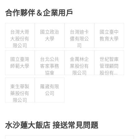
合作夥伴＆企業用戶
台灣大哥
國立政治
台灣迪卡
國立臺中
大股份有
大學
儂有限公
教育大學
限公司
司
國立臺灣
台北公共
金萬林企
世紀智庫
師範大學
客家事務
業股份有
管理顧問
協會
限公司
股份有限
公司
東生華製
羅崴有限
藥股份有
公司
限公司
水沙蓮大飯店 接送常見問題