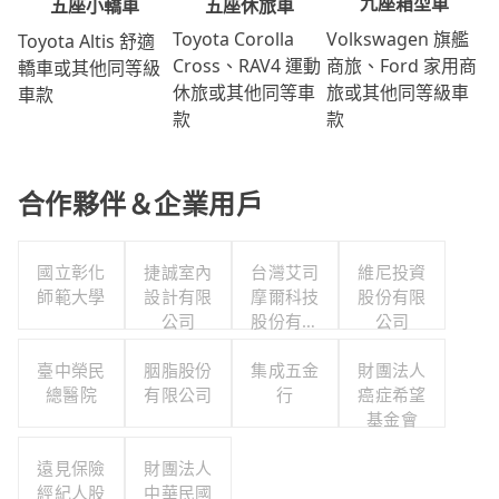
九座箱型車
五座休旅車
五座小轎車
Volkswagen 旗艦
Toyota Corolla
Toyota Altis 舒適
商旅、Ford 家用商
Cross、RAV4 運動
轎車或其他同等級
旅或其他同等級車
休旅或其他同等車
車款
款
款
合作夥伴＆企業用戶
國立彰化
捷誠室內
台灣艾司
維尼投資
師範大學
設計有限
摩爾科技
股份有限
公司
股份有限
公司
公司
臺中榮民
胭脂股份
集成五金
財團法人
總醫院
有限公司
行
癌症希望
基金會
遠見保險
財團法人
經紀人股
中華民國