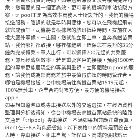
性，浪費您寶貴的時間，如果遇到深夜又沒有機場捷運可
乘。您需要的是一個更高效、更可靠的機場到車站接駁方
案。tripool正是為高效率商務人士所設計的。我們的機場
接送服務，強調的就是準時與便捷。您可以在飛機起飛前
就完成預訂，司機將會根據您的航班抵達時間，提前在入
境大廳外等候。一出關，您就能立即上車，直奔高鐵苗栗
站。我們哪裡都敢接，哪裡都能到，確保您在最短的35分
鐘內完成轉乘。單人出行，可以選擇700元起的共乘服
務，兼具經濟與效率。若是重要客戶的接機，預約1500元
起的專車更能展現您的專業與重視。立即體驗tripool的服
務，讓我們成為您商務差旅中最值得信賴的時間管理者。
哪怕是機場接送，台中機場前往高鐵苗栗站1519元起，
100%無菸車，企業合約對帳方便，最方便的機場接送
app。
如果想知道包車或專車接送以外的交通選擇，在經過資料
整理與分析後得知，從台中機場去高鐵苗栗站最快的陸路
交通是「tripool」專車接送，不過如果想兼顧花費預算，
iRent在3~8人時能最省錢。以下表格中的資料是預設在3
人時，專車接送、租車自駕、計程車、高鐵的優缺點比