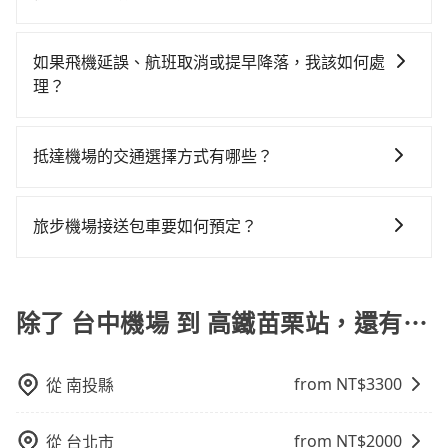
所不同，而且詳細的優惠規定也可能會隨時變更。為了
的0.5%，其叫車的難度是雙北市的190倍。再加上台中
險與可能的罰單都需自付。再者，和運的iRent只提供最
客是外地人便漫天喊價或恣意繞路。但如果全程使用
一般來說，建議飛機起飛前兩小時前要抵達機場，如果
確保您出國前能獲得最新的優惠資訊，建議您查詢您信
市有些計程車司機不按錶計費，約有27%會採現場議
基本的車型，如Toyota Yaris、Prius C、Vios這類乘坐
tripool並到府專車接送，則每人平均花費約510元，費
沒有事先網上辦理報到，要再更早一些。深夜交通通常
用卡公司的官方網站或聯繫客服中心。方便您能輕鬆掌
價，建議最好先上網預約，以免當場被坑受騙。雖然台
如果飛機延誤、航班取消或提早降落，我該如何處
體驗較差的車款，如果人數超過四位，更是沒有較大的
時36分鐘。選擇搭乘高鐵而不預約包車，不僅每人至少
都很順暢，但如果你搭機的時間是白天、剛好是上下班
握最新的優惠訊息，並且充分利用您的信用卡優惠服
中機場到高鐵苗栗站的跳表小黃可能較為便宜，但當你
理？
七人座或九人座可供選擇，而且無人租車最令人詬病的
額外負擔60元車資，而且更會額外浪費38分鐘在轉乘與
尖峰時段、甚至連假前後，那最好再額外多加半小時的
務。
們人數超過四位時，叫兩輛計程車的費用就貴了，改預
就是車況，打開車門才發現仍有上一組乘客遺留的垃圾
等車上，現在還不馬上來預約tripool！如果你僅有兩位
如遇到班機預計抵達時間延後或提前者，可在搭乘飛機
緩衝時間。
約一輛tripool的九人座廂型車最高可省$600。
或者撞凹的車門仍未被修理，每一次租車都好像在開樂
乘車，也可參考tripool的拼車共乘服務，最多可再節省
前透過官網的線上客服告知，我方會盡力協助重新安排
抵達機場的交通選擇方式有哪些？
透一樣。另外，偶爾也會遇到明明已經預約了時間但上
50%的交通費用。
車輛，讓乘客能落地後順利離開機場。但如事先沒有告
一位用戶卻遲遲尚未歸還，又或者要還車時卻偏偏找不
所有到機場的交通方式因地區和交通狀況而異，以下列
知而是司機抵達機場後才發現旅客入境時間有耽誤，
到停車位，對於急著用車或者要載其他乘客的人來說就
舉一些常見的選擇： 1. 捷運：如果機場附近有捷運或輕
tripool依舊會改派司機，但就不能保證旅客一出關即有
旅步機場接送包車要如何預定？
有不小的風險。最後，雖然路邊隨租隨還看似方便，但
軌系統，這是一種快捷和經濟實惠的交通方式。 2. 公車/
車輛可以搭乘。如班機被迫取消且在原預定上飛機時間
實際使用時還是有其區域的限制，實際可停靠的地點與
預定旅步機場接送包車非常簡單。您可以通過旅步官網
客運：公車或客運是到達機場的另一種經濟實惠的交通
前通知我方，可提供全額退款或免費改期。如班機航行
你的上下車地點仍有段距離，在遇到下雨天或者載行李
或APP進行預定。 步驟如下： 1.輸入上車和下車地點。
方式。 3. 計程車：計程車通常是到達機場的比較昂貴的
時間減少而提前落地，可在落地後直接與司機電話聯
時，就顯得非常不便。
2.選擇乘車人數和行李數量。 3.選擇適合的車型並查看
除了 台中機場 到 高鐵苗栗站，還有⋯
選擇，但對於携帶大量行李或急需前往機場的乘客來
繫，司機只要車上無乘客或已經在機場周邊，會盡快配
報價。 4.選擇日期和時間，並填寫乘客資訊和航班資
說，這可能是最方便的選擇。許多城市的計程車公司提
合旅客乘車。
訊。 5.完成付款，預定成功後會收到確認信件
供從市中心或其他地區到機場的固定價格，可以預先知
from NT$
3300
從
南投縣
道價格，避免爭議。 4. 預約機場接送：可以提前預訂服
務，安排接送。價格會因路線而有所不同。 5. 高鐵：搭
乘高鐵是最快速的選擇，但並非每個縣市都有高鐵站，
from NT$
2000
從
台北市