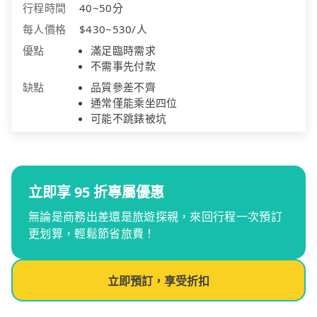
行程時間
40~50分
每人價格
$430~530/人
優點
滿足臨時需求
不需事先付款
缺點
品質參差不齊
通常僅能乘坐四位
可能不跳錶被坑
立即享 95 折專屬優惠
無論是商務出差還是旅遊探親，來回行程一次預訂
更划算，輕鬆節省旅費！
立即預訂，享受折扣