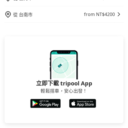
且下高鐵後還需轉搭其他接駁方式抵達機場，對於入、
出境需攜帶大量行李的旅客並不方便。價格也會因您出
from NT$
4200
從
台南市
發的縣市而有所不同。 總體而言，到機場的最佳交通方
式取決於您的預算、時間和行程安排。建議您提前了解
並根據自己的需要選擇最方便和經濟實惠的交通方式。
立即下載 tripool App
輕鬆搭車，安心出發！