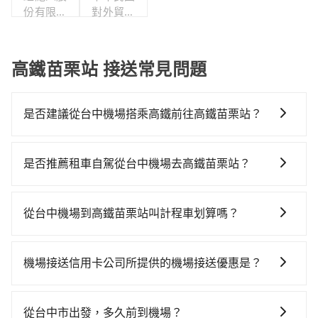
份有限公
對外貿易
司
發展協會
高鐵苗栗站 接送常見問題
是否建議從台中機場搭乘高鐵前往高鐵苗栗站？
從台中機場搭高鐵去高鐵苗栗站絕非最佳選擇，高鐵較
貴、費時、轉車麻煩！台中-苗栗雖然一天最多時有32班
是否推薦租車自駕從台中機場去高鐵苗栗站？
車次，從最早06:05到22:39，過了末班車到清晨的時
如果你有台灣駕照且對自己駕駛技術有信心，且需要絕
段，還是要找其他交通方案。假設從台中機場 (台中市沙
對的時間彈性，最重要的是你當天就要來回，那在台中
鹿區) 前往最靠近的台中高鐵站，叫一輛計程車花費約
從台中機場到高鐵苗栗站叫計程車划算嗎？
路邊可隨租隨借的iRent應該是你最便宜選擇。註冊完
900元、車程約31分鐘。抵達高鐵站後，步行進站、現
如選擇小黃直達，在台中可以透過app叫車的有55688台
iRent的app後，可以每小時$115~205承租小轎車，每
場購票並於月台排隊的時間約20分鐘，再乘坐17~19分
灣大車隊、Uber、Line Taxi、Yoxi等。依照里程跳錶計
公里再額外加收$3.2，從台中機場到高鐵苗栗站的花費
鐘（平均18分）的高鐵從台中站前往苗栗高鐵站，每人
機場接送信用卡公司所提供的機場接送優惠是？
算，價格約為1,300~1,600元間，若改選tripool的專車
預估為$850~1,300（金額差異來自於平假日、車款差
票價270元，再用5分鐘出站。全程加上轉車時間共1小
當您使用信用卡時，通常會享有免費的機場接送服務。
服務可再更便宜。但如果要考慮到回程，苗栗縣僅有合
異、抵達目的地後多久原路返回），雖已將eTag和可能
時14分鐘，假設3位同行，高鐵加轉乘之平均每人花費為
不過，每家信用卡公司所提供的機場接送優惠次數都有
法計程車約380輛，數量約為台中市的4%、密度僅雙北
的每小時40元路邊停車費用預估進去，但額外的汽車保
從台中市出發，多久前到機場？
570元。不過，台中市少部分小黃司機不按表收費，看乘