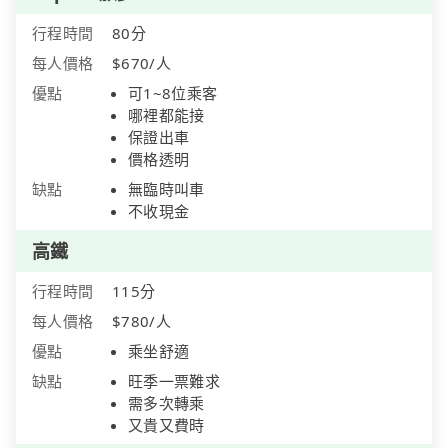
行程時間
80分
每人價格
$670/人
優點
可1~8位乘客
哪裡都能接
保證出車
價格透明
缺點
無臨時叫車
不收現金
高鐵
行程時間
115分
每人價格
$780/人
優點
乘坐舒適
缺點
旺季一票難求
需多次轉乘
又貴又費時