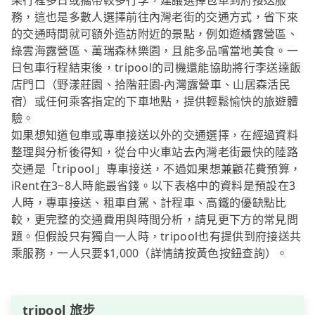
果行程多日或攜帶較多行李，建議選擇包車到府接送服
務，這也是多數人選擇前往內灣老街的交通方式，省下來
的交通時間就可額外造訪附近的景點，例如遊橘露營區、
綠雲海露營區、萬瑞森林樂園，且能多品嚐當地美食。一
日包車行程結束後，tripool的司機還能協助將行李送達飯
店門口（野漾莊園、拾階莊園-內灣露營車、山居森活民
宿）或任何乘客指定的下車地點，提供輕鬆愉快的旅遊體
驗。
如果想知道包車或專車接送以外的交通選擇，在經過資料
整理與分析後得知，從台中火車站去內灣老街最快的陸路
交通是「tripool」專車接送，不過如果想兼顧花費預算，
iRent在3~8人時能最省錢。以下表格中的資料是預設在3
人時，專車接送、租車自駕、計程車、高鐵的優缺點比
較，更完整的交通費用與時間分析，請見更下方的常見問
題。但假設只有獨自一人時，tripool也有提供到府接送共
乘服務，一人只要$1,000（詳情請按黃色按鈕查詢）。
tripool 旅步