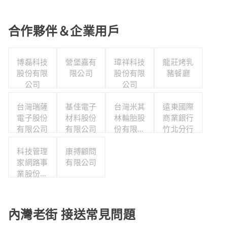
合作夥伴＆企業用戶
博磊科技
營堡嘉有
瑋祥科技
龍莊烤乳
股份有限
限公司
股份有限
豬餐廳
公司
公司
台灣瑞薩
基佳電子
台灣米其
遠東國際
電子股份
材料股份
林輪胎股
商業銀行
有限公司
有限公司
份有限公
竹北分行
司
科技管理
康搏顧問
家網路事
有限公司
業股份有
限公司
內灣老街 接送常見問題