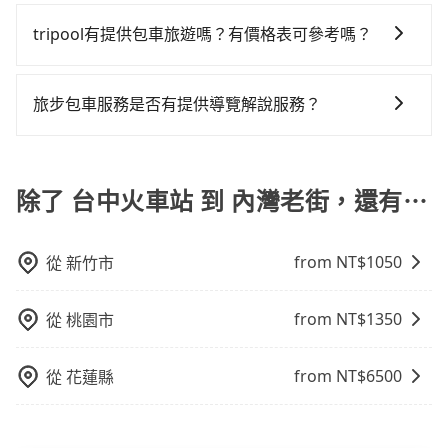
因包車費用會隨著您選用2-12小時不等的包車時數、所
定好的時間與上車地點沒有看到司機，可主動電話聯
司報帳打統編，在結帳時可以受理，並於乘車後一週內
場被坑受騙。綜合以上，無論在價格或服務品質上，
發現仍有上一組乘客遺留的垃圾或者撞凹的車門仍未被
轉乘與等車上，現在還不馬上來預約tripool！如果你僅
需行程的公里數及車型而有所不同，建議可以直接上旅
繫，可能原本約定的地點不適合暫停而改停靠在附近的
寄出電子收據。
tripool有提供包車旅遊嗎？有價格表可參考嗎？
tripool都是你從台中火車站到內灣老街的最佳選擇。
修理，每一次租車都好像在開樂透一樣。另外，偶爾也
有兩位乘車，也可參考tripool的拼車共乘服務，最多可
步官網一鍵查價，即時試算您包車費用，清楚透明，且
位置。但如果遇到車輛故障或者前一趟車嚴重耽誤，
會遇到明明已經預約了時間但上一位用戶卻遲遲尚未歸
再節省50%的交通費用。
tripool提供全台各地包括內灣老街與台中火車站的包車
無隱藏費用。
tripool會盡快改派以減少乘客等待的時間。
還，又或者要還車時卻偏偏找不到停車位，對於急著用
旅遊，從單純的單趟接送到算時間的計時包車都有，可
旅步包車服務是否有提供導覽解說服務？
車或者要載其他乘客的人來說就有不小的風險。最後，
彈性選擇2~12小時的服務，滿足家族出遊、朋友聚會、
雖然路邊隨租隨還看似方便，但實際使用時還是有其區
抱歉！目前旅步的包車服務暫無提供導覽服務，如果您
婚喪喜慶等不同的需求。價格透明、無隱藏費用，網站
域的限制，實際可停靠的地點與你的上下車地點仍有段
需要導覽服務，可事先透過電子郵件
試算即真實價格，免去來回電話確認。一天包車的價格
距離，在遇到下雨天或者載行李時，就顯得非常不便。
booking@tripool.app聯繫我們，將有專人協助回覆確
除了 台中火車站 到 內灣老街，還有⋯
可能跟其他車隊相差無幾，但是如果只需要短時數或者
認是否能協助安排。
單程專車服務者，敢大聲說我們價格絕對最划算。網站
上可直接挑選小轎車、休旅車、或九人座箱型車，如需
from NT$
1050
從
新竹市
10人以上巴士，請來信洽詢。
from NT$
1350
從
桃園市
from NT$
6500
從
花蓮縣