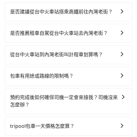
是否建議從台中火車站搭乘高鐵前往內灣老街？
若要從台中火車站搭高鐵前往內灣老街，高鐵較貴、費
時、轉車麻煩！從最早06:05一直到22:59，台中-新竹一
是否推薦租車自駕從台中火車站去內灣老街？
天最多有63班次高鐵可搭乘。假設從台中火車站 (台中市
如果你有台灣駕照且對自己駕駛技術有信心，且在車上
東區) 前往最靠近的台中高鐵站，叫一輛計程車花費約
時不需要閉目養神（因為要自己開車），最重要的是你
400元、車程約32分鐘。抵達高鐵站後，步行進站、現
從台中火車站到內灣老街叫計程車划算嗎？
當天就要來回，那在台中路邊可隨租隨借的iRent應該是
場購票並於月台排隊的時間約20分鐘，再乘坐23~34分
如選擇小黃直達，在台中可以透過app叫車的有55688台
你最便宜選擇。註冊完iRent的app後，可以每小時
鐘（平均28分）的高鐵從台中站前往新竹高鐵站，每人
灣大車隊、Uber、Line Taxi、Yoxi等，如果在路邊攔不
$115~205承租小轎車，每公里再額外加收$3.2，從台中
票價410元，再用5分鐘出站、等待車站前排班的計程
包車有用途或路線的限制嗎？
到車，也可考慮打電話至台中火車站附近的計程車隊，
火車站到內灣老街的花費預估為$1,500~2,000（金額差
車，搭上小黃後約花31分鐘、車費700元後，抵達內灣
不管是從台中火車站前往內灣老街或是全台灣任何地
如靜華交通、有限責任台中市宏國計程車、中華大車隊
異來自於平假日、車款差異、抵達目的地後多久原路返
老街 (新竹縣橫山鄉) 的目的地。全程加上轉車時間共1小
方，只要是長途交通且途中遵守台灣法律，無論是清明
等叫車看看。依照里程跳錶計算，價格約為2,750~3,300
回），雖已將eTag和可能的每小時40元路邊停車費用預
預約完成後如何確保司機一定會來接我？司機沒來
時56分鐘，假設3位同行，高鐵加轉乘之平均每人花費為
掃墓、包車旅遊、參加喜宴/喪禮、就醫回診、登山露
元間，但如改預約tripool可省高達$1,300。但如果要考
估進去，但額外的汽車保險與可能的罰單都需自付。再
怎麼辦？
780元。不過，台中市少部分小黃司機不按表收費，看乘
營、學生搬家、投票返鄉、商務出差、貴賓來訪、寵物
慮到回程，新竹縣僅有合法計程車約730輛，數量約為台
者，和運的iRent只提供最基本的車型，如Toyota
客是外地人便漫天喊價或恣意繞路。但如果全程使用
只要完成預約並付款完成，訂單就成立，tripool也保證
檢疫、預約叫車、機場接送、定期洗腎、包月上下班，
中市的10%、密度僅雙北的1.3%，其叫車的難度是雙北
Yaris、Prius C、Vios這類乘坐體驗較差的車款，如果人
tripool並到府專車接送，則每人平均花費約670元，費
派車。在出發前一天晚上八點時，會透過電子郵件與簡
或者任何跨縣市接送的需求，tripool都能滿足你。乘車
市的80倍。再加上台中市有些計程車司機不按錶計費，
tripool包車一天價格怎麼算？
數超過四位，更是沒有較大的七人座或九人座可供選
時1小時22分鐘。選擇搭乘高鐵而不預約包車，不僅每人
訊提供司機的姓名、電話、車牌、車型等資訊，如在約
前一天下午五點以前完成預約，隔天保證出車。如需公
約有27%會採現場議價，建議最好先上網預約，以免當
擇，而且無人租車最令人詬病的就是車況，打開車門才
至少額外負擔110元車資，而且更會額外浪費34分鐘在