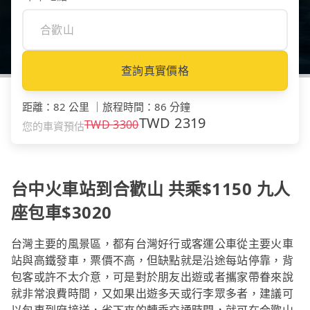
查詢真實價格
距離
：
82 公里
｜
旅程時間
：
86 分鐘
TWD
2319
TWD
3300
您的車資預估
台中火車站到合歡山 共乘$1150 九人
座包車$3020
台灣主要的風景區，都有台灣好行或客運公車從主要火車
站與高鐵發車，票價不高，但缺點就是沿途每站停靠，背
包客或許不太介意，可是對於朋友出遊或者攜家帶眷來說
就非常浪費時間，又如果出遊多天或行李眾多者，建議可