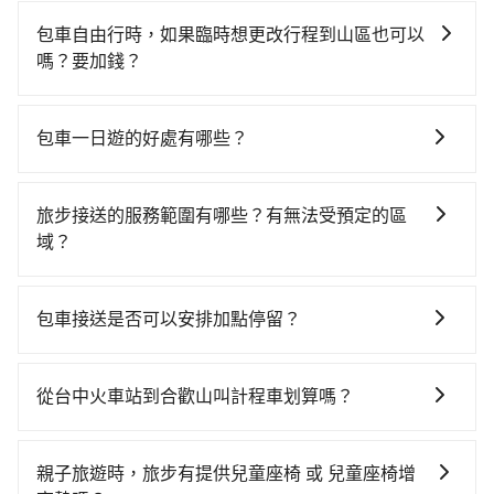
包車自由行時，如果臨時想更改行程到山區也可以
嗎？要加錢？
可以的，當您的旅程需要穿越山區或是高海拔地區時，
旅步可能會根據行經的路線是否超過海拔1500公尺來進
包車一日遊的好處有哪些？
行額外的費用收取。但是，這些費用會在您下訂單後、
包車一日遊的好處很多，首先，包車可以依照自己的意
出發前先與您進行確認，確保您明確知道所有的費用。
願和需要來安排行程，其次，包車可以讓您更加深入地
我們會透過Email的方式向您說明收費細節，讓您能更放
旅步接送的服務範圍有哪些？有無法受預定的區
體驗當地文化和風土人情，此外，包車還可以省去您自
心地享受旅步為您提供的服務。
域？
己開車也無需擔心路線和交通的問題，更可以在舒適的
旅步的服務範圍是只要車子能進去且沒有管制地方，我
環境中專心欣賞當地美景和文化，讓您的旅程更加輕鬆
們都能提供服務。
自在。
包車接送是否可以安排加點停留？
是的，我們提供您付費使用的加點服務，您可以在預訂
時設置加點停留，我們會根據您的需求安排路線。
從台中火車站到合歡山叫計程車划算嗎？
如選擇小黃直達，在台中可以透過app叫車的有55688台
灣大車隊、Uber、Line Taxi、Yoxi等，如果在路邊攔不
親子旅遊時，旅步有提供兒童座椅 或 兒童座椅增