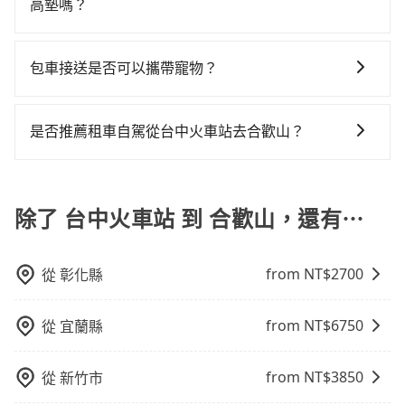
到車，也可考慮打電話至台中火車站附近的計程車隊，
高墊嗎？
如南京計程車、靜華交通、永保車隊等叫車看看。依照
是的，我們提供兒童安全座椅。一台車至多提供一個兒
里程跳錶計算，價格約為2,100~2,500元間，若改選
童座椅。每趟每個租金 NT$300。您可以在預定服務時
tripool的專車服務可再更便宜。但如果要考慮到回程，
包車接送是否可以攜帶寵物？
填寫您的需求。
南投縣僅有合法計程車約340輛，數量約為台中市的
可以的，tripool 旅步提供「寵物友善車」服務，只要在
4%、密度僅雙北的0.2%，其叫車的難度是雙北市的490
預定時特別勾選，是可以讓置入提籠或提袋內的中小型
倍。再加上台中市有些計程車司機不按錶計費，約有
是否推薦租車自駕從台中火車站去合歡山？
寵物同行。且為了行程安全，請勿將寵物抱出來或置於
27%會採現場議價，建議最好先上網預約，以免當場被
如果你有台灣駕照且對自己駕駛技術有信心，且在車上
座椅上，以確保行程順利進行。
坑受騙。雖然台中火車站到合歡山的跳表小黃可能較為
時不需要閉目養神（因為要自己開車），最重要的是你
便宜，但當你們人數超過四位時，叫兩輛計程車的費用
當天就要來回，那在台中路邊可隨租隨借的iRent應該是
除了 台中火車站 到 合歡山，還有⋯
就貴了，改預約一輛tripool的九人座廂型車最高可省
你最便宜選擇。註冊完iRent的app後，可以每小時
$1,200。
$115~205承租小轎車，每公里再額外加收$3.2，從台中
from NT$
2700
從
彰化縣
火車站到合歡山的花費預估為$1,250~1,800（金額差異
來自於平假日、車款差異、抵達目的地後多久原路返
回），雖已將eTag和可能的每小時40元路邊停車費用預
from NT$
6750
從
宜蘭縣
估進去，但額外的汽車保險與可能的罰單都需自付。再
者，和運的iRent只提供最基本的車型，如Toyota
from NT$
3850
從
新竹市
Yaris、Prius C、Vios這類乘坐體驗較差的車款，如果人