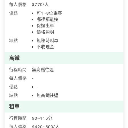
每人價格
$770/人
優點
可1~8位乘客
哪裡都能接
保證出車
價格透明
缺點
無臨時叫車
不收現金
高鐵
行程時間
無高鐵往返
每人價格
-
優點
-
缺點
無高鐵往返
租車
行程時間
90~115分
每人價格
$420~600/人