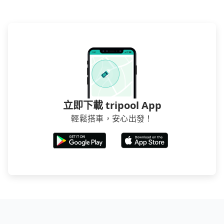
數超過四位，更是沒有較大的七人座或九人座可供選
擇，而且無人租車最令人詬病的就是車況，打開車門才
發現仍有上一組乘客遺留的垃圾或者撞凹的車門仍未被
修理，每一次租車都好像在開樂透一樣。另外，偶爾也
會遇到明明已經預約了時間但上一位用戶卻遲遲尚未歸
還，又或者要還車時卻偏偏找不到停車位，對於急著用
車或者要載其他乘客的人來說就有不小的風險。最後，
雖然路邊隨租隨還看似方便，但實際使用時還是有其區
域的限制，實際可停靠的地點與你的上下車地點仍有段
立即下載 tripool App
距離，在遇到下雨天或者載行李時，就顯得非常不便。
輕鬆搭車，安心出發！