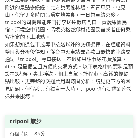
以包車到府接送，省下來的轉乘交通時間，就可在合歡山
附近的景點多繞繞，比方說惠蓀林場、青青草原、屯原
山，保留更多時間品嚐當地美食，一日包車結束後，
tripool的司機還能連同行李送達飯店門口，黃慶果園民
宿、清境空中花園、清境英格曼鄉村花園民宿或者任何乘
客指定的下車地點。
如果想知道包車或專車接送以外的交通選擇，在經過資料
整理與分析後得知，從台中火車站去合歡山最快的陸路交
通是「tripool」專車接送，不過如果想兼顧花費預算，
iRent是最便宜且方便的交通方式。以下表格中的資料是預
設在3人時，專車接送、租車自駕、計程車、高鐵的優缺
點比較，更完整的交通費用與時間分析，請見更下方的常
見問題。但假設只有獨自一人時，tripool也有提供到府接
送共乘服務。
tripool 旅步
行程時間
85分