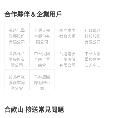
合作夥伴＆企業用戶
美時化學
台灣大哥
國立臺中
和碩聯合
製藥股份
大股份有
教育大學
科技股份
有限公司
限公司
有限公司
金萬林企
中華民國
台達電子
中華大學
業股份有
全國工業
工業股份
學校財團
限公司
總會
有限公司
法人中華
大學
台北市電
布林遊國
腦商業同
際有限公
業公會
司
合歡山 接送常見問題