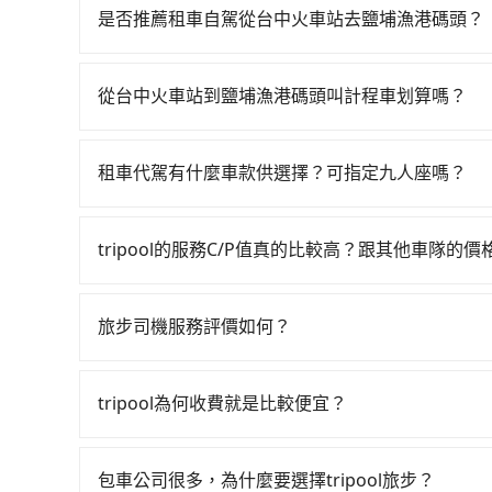
有89班次高鐵可搭乘。假設從台中火車站 (台中市
是否推薦租車自駕從台中火車站去鹽埔漁港碼頭？
車程約32分鐘。抵達高鐵站後，步行進站、現場購票
如果你有台灣駕照且對自己駕駛技術有信心，且在
分）的高鐵從台中站前往左營高鐵站，每人票價79
天就要來回，那在台中路邊可隨租隨借的iRent應該
後約花40分鐘、車費800元後，抵達鹽埔漁港碼頭 
從台中火車站到鹽埔漁港碼頭叫計程車划算嗎？
$115~205承租小轎車，每公里再額外加收$3.2，
鐘，假設4位同行，高鐵加轉乘之平均每人花費為1
如選擇小黃直達，在台中可以透過app叫車的有55688台
額差異來自於平假日、車款差異、抵達目的地後多久
外地人便漫天喊價或恣意繞路。但如果全程使用trip
到車，也可考慮打電話至台中火車站附近的計程車
用預估進去，但額外的汽車保險與可能的罰單都需自付。
20分鐘。選擇搭乘高鐵而不預約包車，不僅每人至
租車代駕有什麼車款供選擇？可指定九人座嗎？
叫車看看。依照里程跳錶計算，價格約為5,675~6,80
Yaris、Prius C、Vios這類乘坐體驗較差
車上，現在還不馬上來預約tripool！如果你是三人
tripool提供的車型以五人座小轎車、休旅車與九人
到回程，屏東縣僅有合法計程車約370輛，數量約為
擇，而且無人租車最令人詬病的就是車況，打開車
省50%的交通費用。
VW為主，其中也有少量進口車像凌志Lexus、特斯
的310倍。再加上台中市有些計程車司機不按錶計
理，每一次租車都好像在開樂透一樣。另外，偶爾
tripool的服務C/P值真的比較高？跟其他車隊的
百分百無菸車，乘客均有最高500萬乘客險。如果有
被坑受騙。綜合以上，無論在價格或服務品質上，tr
又或者要還車時卻偏偏找不到停車位，對於急著用
在服務品質許可下，乘客當然希望價格越便宜越好
座大巴或遊覽車，可特別填單並另外報價。
邊隨租隨還看似方便，但實際使用時還是有其區域
的台灣大車隊、大都會、LINE Taxi、Uber
旅步司機服務評價如何？
遇到下雨天或者載行李時，就顯得非常不便。
KKDAY、KLOOK、叫車吧等。tripool旅
在 Google 上關於旅步的評論中，許多人都給
包括台中火車站去鹽埔漁港碼頭），全台保證出車。
程更加順暢和舒適。」
服務，是絕大多數乘客出行的最佳選擇。
tripool為何收費就是比較便宜？
對於平常就有在使用長程專車接送服務的乘客來說，第
為司機素質比較差、車上會有煙味、或者車齡過大，但
包車公司很多，為什麼要選擇tripool旅步？