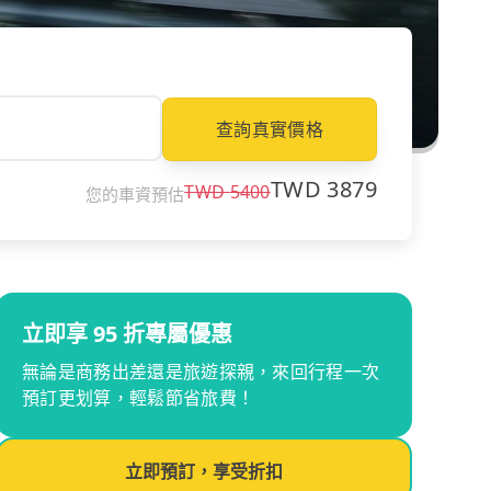
查詢真實價格
TWD
3879
TWD
5400
您的車資預估
立即享 95 折專屬優惠
無論是商務出差還是旅遊探親，來回行程一次
預訂更划算，輕鬆節省旅費！
立即預訂，享受折扣