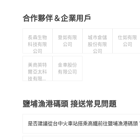
合作夥伴＆企業用戶
長森生物
登如有限
城市倉儲
仕如有限
科技有限
公司
股份有限
公司
公司
公司
美商英特
金車股份
爾亞太科
有限公司
技有限公
司
鹽埔漁港碼頭 接送常見問題
是否建議從台中火車站搭乘高鐵前往鹽埔漁港碼頭
若要從台中火車站搭高鐵前往鹽埔漁港碼頭，高鐵較貴、