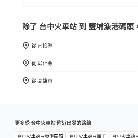
顧客評分較低的司機，且車輛均要求5年內新車，
旅步提供多種車型，從轎車、休旅車到九人座，讓
口罩。tripool之所以能將價格壓在市價7~8折
途安全無憂，我們的司機都是專業且可靠的職業駕
也就是提高俗稱「回頭車」的比例。這不僅體現在
費用，且還提供優於其他業者更彈性的取消政策，
除了 台中火車站 到 鹽埔漁港碼頭
能用更少的司機來服務更多的旅客，意味著使用到
郊區，我們都可以為您提供最佳的旅遊體驗。所以，如
反應在服務品質的控管會更佳。但tripool網站
值得信任的不二選擇！
午以前均可全額取消退費，如已經決定好要從台中
從
南投縣
從
彰化縣
從
高雄市
更多從 台中火車站 附近出發的路線
台中火車站→東港碼頭
台中火車站→墾丁
台中火車站