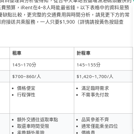
資料整理與分析後得知，從台中火車站去鹽埔漁港碼頭最快的
花費預算，iRent在4~8人時能最省錢。以下表格中的資料是預
優缺點比較，更完整的交通費用與時間分析，請見更下方的常
到府接送共乘服務，一人只要$1,900（詳情請按黃色按鈕查
租車
計程車
145~170分
145~155分
$700~860/人
$1,420~1,700/人
價格便宜
滿足臨時需求
行程彈性
不需事先付款
額外交通往返取車點
品質參差不齊
取還車時間受限
通常僅能乘坐四位
承擔額外風險
價格貴