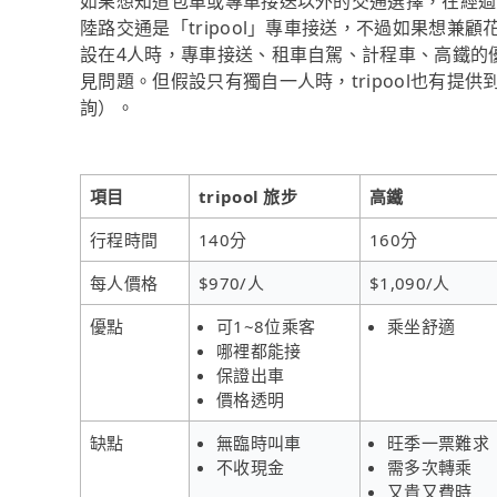
如果想知道包車或專車接送以外的交通選擇，在經過
陸路交通是「tripool」專車接送，不過如果想兼顧
設在4人時，專車接送、租車自駕、計程車、高鐵的
見問題。但假設只有獨自一人時，tripool也有提供
詢）。
項目
tripool 旅步
高鐵
行程時間
140分
160分
每人價格
$970/人
$1,090/人
優點
可1~8位乘客
乘坐舒適
哪裡都能接
保證出車
價格透明
缺點
無臨時叫車
旺季一票難求
不收現金
需多次轉乘
又貴又費時