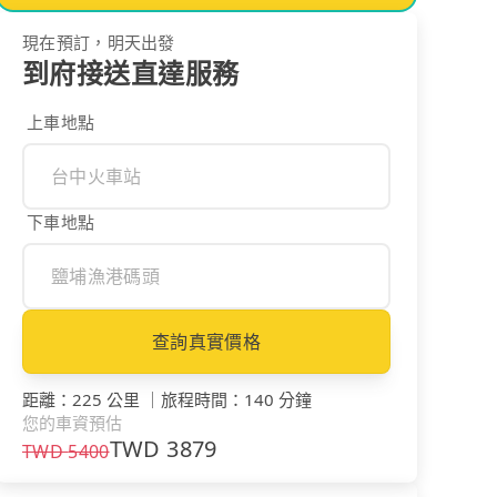
現在預訂，明天出發
到府接送直達服務
上車地點
下車地點
查詢真實價格
距離
：
225 公里
｜
旅程時間
：
140 分鐘
您的車資預估
TWD
3879
TWD
5400