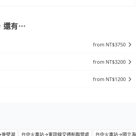
司機也絕對不會在車內吸煙，於新冠肺炎期間也絕對全程配戴
您可以依照您行程人數的需求進行選擇。此外，為確保您的旅
的主因來自於自行研發的AI車輛調度演算法，能有效降低空車率，
駛。關於價格，旅步官網可一鍵即時查價，所示價格絕無隱藏
成本的控制，更是在傳統旺季（年假、端午、中秋、雙十等）
讓您在規劃行程時能更無後顧之憂。無論您是要前往市區還是
，還有⋯
不熟悉的司機或者轉單給其他車行的情況比同行更低，如此便
果您正在尋找一家可靠的包車公司，tripool旅步絕對是您
上的價格是動態的，一般來說越早預訂價格越優，且保證前一天中
火車站去鹽埔漁港碼頭，請儘早下訂以把握最划算的價格。
from NT$
3750
from NT$
3200
from NT$
1200
→後壁湖
台中火車站→東琉線交通船聯營處
台中火車站→國立