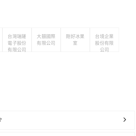
台灣瑞薩
大囍國際
剛好冰果
台境企業
電子股份
有限公司
室
股份有限
有限公司
公司
？
費時！從最早06:25一直到23:07，台中-左營一天最多