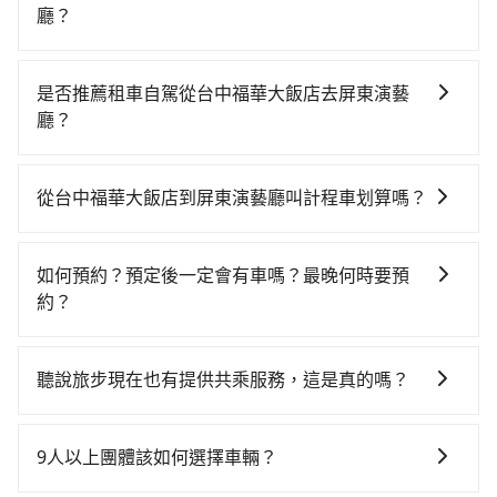
廳？
若要從台中福華大飯店搭高鐵前往屏東演藝廳，高鐵較
貴、費時！從最早06:25一直到23:07，台中-左營一天最
是否推薦租車自駕從台中福華大飯店去屏東演藝
多有89班次高鐵可搭乘。假設從台中福華大飯店 (台中市
廳？
西屯區) 前往最靠近的台中高鐵站，叫一輛計程車花費約
如果你有台灣駕照且對自己駕駛技術有信心，且在車上
300元、車程約17分鐘。抵達高鐵站後，步行進站、現
時不需要閉目養神（因為要自己開車），最重要的是你
場購票並於月台排隊的時間約20分鐘，再乘坐45~68分
從台中福華大飯店到屏東演藝廳叫計程車划算嗎？
當天就要來回，那在台中路邊可隨租隨借的iRent應該是
鐘（平均57分）的高鐵從台中站前往左營高鐵站，每人
如選擇小黃直達，在台中可以透過app叫車的有55688台
你最便宜選擇。註冊完iRent的app後，可以每小時
票價790元，再用10分鐘出站、等待車站前排班的計程
灣大車隊、Uber、Line Taxi、Yoxi等，如果在路邊攔不
$115~205承租小轎車，每公里再額外加收$3.2，從台中
車，搭上小黃後約花52分鐘、車費600元後，抵達屏東
如何預約？預定後一定會有車嗎？最晚何時要預
到車，也可考慮打電話至台中福華大飯店附近的計程車
福華大飯店到屏東演藝廳的花費預估為
演藝廳 (屏東縣屏東市) 的目的地。全程加上轉車時間共2
約？
隊，如聯美汽車行、TND皇家多元化計程車、大都會衛
$2,650~3,250（金額差異來自於平假日、車款差異、抵
小時36分鐘，假設4位同行，高鐵加轉乘之平均每人花費
如要預約從台中福華大飯店前往屏東演藝廳的專車接送
星計程車等叫車看看。依照里程跳錶計算，價格約為
達目的地後多久原路返回），雖已將eTag和可能的每小
為1,020元。不過，台中市少部分小黃司機不按表收費，
服務，可直接線上輸入上下車地點或地址，三秒內即可
5,200~6,200元間，但如改預約tripool可省高達
時40元路邊停車費用預估進去，但額外的汽車保險與可
聽說旅步現在也有提供共乘服務，這是真的嗎？
看乘客是外地人便漫天喊價或恣意繞路。但如果全程使
查到真實價格，照著步驟填寫完乘客資料與線上刷卡，
$2,800。但如果要考慮到回程，屏東縣僅有合法計程車
能的罰單都需自付。再者，和運的iRent只提供最基本的
用tripool並到府專車接送，則每人平均花費約860元，
是的！除了原有的專車接送外，旅步在2024年更上架了
訂單即成立。在拿到訂單編號後，隨即會在手機上收到
約370輛，數量約為台中市的4%、密度僅雙北的0.3%，
車型，如Toyota Yaris、Prius C、Vios這類乘坐體驗較
費時2小時22分鐘。選擇搭乘高鐵而不預約包車，不僅每
保證出車的共乘服務，不用再擔心人少不成團問題，還
簡訊以及電子郵件確認信，如此就完成預約了，而司機
其叫車的難度是雙北市的310倍。再加上台中市有些計程
9人以上團體該如何選擇車輛？
差的車款，如果人數超過四位，更是沒有較大的七人座
人至少額外負擔160元車資，而且更會額外浪費14分鐘
能到府接送，機場、通勤共乘、大型活動接送都適合！
與車輛的詳細資料，將於乘車前一晚八點透過SMS和
車司機不按錶計費，約有27%會採現場議價，建議最好
或九人座可供選擇，而且無人租車最令人詬病的就是車
在轉乘與等車上，現在還不馬上來預約tripool！如果你