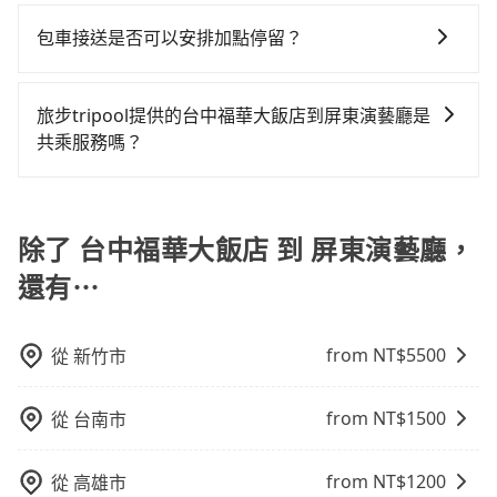
在Line群組或Facebook社團裡，有司機標榜能提供乘坐
EMAIL提供。一旦付款完畢，tripool保證出車。一般建
先上網預約，以免當場被坑受騙。綜合以上，無論在價
況，打開車門才發現仍有上一組乘客遺留的垃圾或者撞
是三人以下要乘車，也可參考tripool的拼車共乘服務，
9人以上之廂型車，其實屬違法。在現行法律下，營業小
議出發前一天中午以前完成預約，越早下訂價格越低
包車接送是否可以安排加點停留？
格或服務品質上，tripool都是你從台中福華大飯店到屏
凹的車門仍未被修理，每一次租車都好像在開樂透一
最多可再節省50%的交通費用。
客車最多座位數量就是9人，如扣掉司機就只能乘坐8位
價，如臨時需要，前一天傍晚五點前仍會收單，最遲如
東演藝廳的最佳選擇。
樣。另外，偶爾也會遇到明明已經預約了時間但上一位
是的，我們提供您付費使用的加點服務，您可以在預訂
乘客，如果要10人以上就是營業大客車的範疇，也就是
當天下午過後乘車，四小時前仍能預約。
用戶卻遲遲尚未歸還，又或者要還車時卻偏偏找不到停
時設置加點停留，我們會根據您的需求安排路線。
中型巴士或大型遊覽車。非法改裝的車輛，不僅與車輛
旅步tripool提供的台中福華大飯店到屏東演藝廳是
車位，對於急著用車或者要載其他乘客的人來說就有不
行照不符，連司機的駕照都會不符。在路上被警察盤查
共乘服務嗎？
小的風險。最後，雖然路邊隨租隨還看似方便，但實際
請下車終止行程事小，如果發生意外，保險公司可不予
使用時還是有其區域的限制，實際可停靠的地點與你的
tripool除了共乘拼車服務外，也有包車到府接送服務，
賠償就事大了。千萬別為了省小錢而把朋友親人的安全
上下車地點仍有段距離，在遇到下雨天或者載行李時，
預約時都依照乘客需求做選擇。如需專車接送，車內除
給賭上。通常人數沒有超過10位，建議預約一台九人座
就顯得非常不便。
了司機以外，從上車到下車期間，都不會再有其他陌生
除了 台中福華大飯店 到 屏東演藝廳，
與一台小轎車比較划算，如人數超過12位就一定是叫一
人出現。如選擇共乘服務，則會依照其他共乘乘客做彈
台中巴比較方便。但也有例外，比方說有些山區或路段
還有⋯
性調度安排，路線上會盡可能以順路為優先，載客數也
是禁止大客車通行的，建議在預定時最好先與車行或平
不會超過座位的上限。
台確認。
from NT$
5500
從
新竹市
from NT$
1500
從
台南市
from NT$
1200
從
高雄市