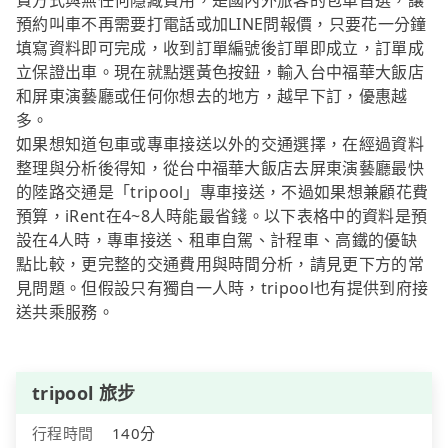
費方式與無任何隱藏費用，是國內外旅客的包車首選，讓
預約叫車不再需要打電話或加LINE問報價，只要花一分鐘
填寫資料即可完成，收到訂單編號後訂單即成立，訂單成
立保證出車。現在就點選黃色按鈕，輸入台中福華大飯店
和屏東演藝廳或任何你想去的地方，越早下訂，優惠越
多。
如果想知道包車或專車接送以外的交通選擇，在經過資料
整理與分析後得知，從台中福華大飯店去屏東演藝廳最快
的陸路交通是「tripool」專車接送，不過如果想兼顧花費
預算，iRent在4~8人時能最省錢。以下表格中的資料是預
設在4人時，專車接送、租車自駕、計程車、高鐵的優缺
點比較，更完整的交通費用與時間分析，請見更下方的常
見問題。但假設只有獨自一人時，tripool也有提供到府接
送共乘服務。
tripool 旅步
行程時間
140分