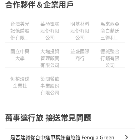
合作夥伴＆企業用戶
台灣美光
華碩電腦
明基材料
馬來西亞
記憶體股
股份有限
股份有限
商白蘭氏
份有限公
公司
公司
三得利股
司
份有限公
國立中興
大塊投資
益盛國際
司台灣分
德誠整合
大學
管理顧問
商行
行銷有限
公司
有限公司
公司
恆植環球
築間餐飲
企業社
事業股份
有限公司
萬事達行旅 接送常見問題
是否建議從台中逢甲葉綠宿旅館 Fengjia Green