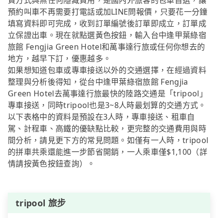
費方式與無任何隱藏費用，是國內外旅客的包車首選，讓
預約叫車不再需要打電話或加LINE問報價，只要花一分鐘
填寫資料即可完成，收到訂單編號後訂單即成立，訂單成
立保證出車。現在就點選黃色按鈕，輸入台中逢甲葉綠宿
旅館 Fengjia Green Hotel和萬事達行旅或任何你想去的
地方，越早下訂，優惠越多。
如果想知道包車或專車接送以外的交通選擇，在經過資料
整理與分析後得知，從台中逢甲葉綠宿旅館 Fengjia
Green Hotel去萬事達行旅最快的陸路交通是「tripool」
專車接送，同時tripool也是3~8人時最划算的交通方式。
以下表格中的資料是預設在3人時，專車接送、租車自
駕、計程車、高鐵的優缺點比較，更完整的交通費用與時
間分析，請見更下方的常見問題。如僅有一人時，tripool
的拼車共乘還能進一步節省開銷，一人乘車僅$1,100（詳
情請按黃色按鈕查詢）。
tripool 旅步