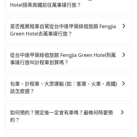
Hotel搭乘高鐵前往萬事達行旅？
若要從台中逢甲葉綠宿旅館 Fengjia Green Hotel搭高
鐵前往萬事達行旅，高鐵乘坐舒適、較貴、費時！從最
是否推薦租車自駕從台中逢甲葉綠宿旅館 Fengjia
早06:05一直到23:03，台中-台北一天最多有105班次高
Green Hotel去萬事達行旅？
鐵可搭乘。假設從台中逢甲葉綠宿旅館 Fengjia Green
雖然從台中逢甲葉綠宿旅館 Fengjia Green Hotel到萬
Hotel (台中市西屯區) 前往最靠近的台中高鐵站，叫一輛
事達行旅可以選擇租車自駕，但花費可能不小。租車公
計程車花費約300元、車程約17分鐘。抵達高鐵站後，
從台中逢甲葉綠宿旅館 Fengjia Green Hotel到萬
司一般以天為單位計費，小轎車如Toyota Yaris、
步行進站、現場購票並於月台排隊的時間約20分鐘，再
事達行旅叫計程車划算嗎？
Nissan Kicks，一天租金$1,500起，九人座如Hyundai
乘坐43~69分鐘（平均57分）的高鐵從台中站前往台北
如選擇小黃直達，在台中可以透過app叫車的有55688台
Staria或Volkswagen T6，一天租金約$4,500，油錢
高鐵站，每人票價700元，再用15分鐘出站、等待車站
灣大車隊、Uber、Line Taxi、Yoxi等，如果在路邊攔不
（每公里約3元）、eTag（每公里約1元）、路邊停車
前排班的計程車，搭上小黃後約花16分鐘、車費200元
包車、計程車、大眾運輸 (如：客運、火車、高鐵)
到車，也可考慮打電話至附近的計程車隊，如TND皇家
（每小時約40元）、保險費、罰單另計。如果每日行駛
後，抵達萬事達行旅 (台北市萬華區) 的目的地。全程加
該怎麼選？
多元化計程車、聯美汽車行、大都會衛星車隊等叫車看
里程超過200~400公里，還會額外加收100~2,000元不
上轉車時間共2小時5分鐘，假設3位同行，高鐵加轉乘之
在選擇交通方式時，您可依下列建議的考慮因素做選
看。依照里程跳錶計算，價格約為3,950~4,700元間，但
等的超里程費用。由於絕大多數的租車公司都沒法提供
平均每人花費為870元。不過，台中市少部分小黃司機不
擇： 預算：不同交通工具價格不同，可先確定您的預
如改預約tripool可省高達$2,400。台中市有些計程車司
甲租乙還的服務，所以要不當天就需往返台中逢甲葉綠
如何預約？預定後一定會有車嗎？最晚何時要預
按表收費，看乘客是外地人便漫天喊價或恣意繞路。但
算。計程車最貴，而大眾運輸通常較便宜。 行程：需多
機不按錶計費，約有27%會採現場議價，建議最好先上
宿旅館 Fengjia Green Hotel與萬事達行旅，不然就是
約？
如果全程使用tripool並到府專車接送，則每人平均花費
點停留的行程建議可選可客製化行程的包車，如果時間
網預約，以免當場被坑受騙。綜合以上，無論在價格或
需要一次租用多天，如此預計小轎車的花費至少
約780元，費時1小時50分鐘。選擇搭乘高鐵而不預約包
如要預約從台中逢甲葉綠宿旅館 Fengjia Green Hotel
比較寬鬆且不介意耗時轉乘可選大眾運輸或較貴的計程
服務品質上，tripool都是你從台中逢甲葉綠宿旅館
$3,000、九人座$6,000起。透過app預約tripool的單程
車，不僅每人至少額外負擔90元車資，而且更會額外浪