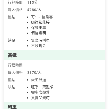
行程時間
110分
每人價格
$780/人
優點
可1~8位乘客
哪裡都能接
保證出車
價格透明
缺點
無臨時叫車
不收現金
高鐵
行程時間
每人價格
$870/人
優點
乘坐舒適
缺點
旺季一票難求
需多次轉乘
又貴又費時
租車