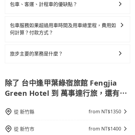
前往萬事達行旅的專車接送服務，可直接線上輸入上下
車。 旅行人數：人數多時包車較方便舒適且每個人攤提
Fengjia Green Hotel到萬事達行旅的最佳選擇。
包車、客運、計程車的優缺點？
專車接送才是前往最便宜方便的選擇。
費15分鐘在轉乘與等車上，現在還不馬上來預約
車地點或地址，三秒內即可查到真實價格，照著步驟填
下來的車資也比較便宜，人數少可搭乘大眾運輸或計程
tripool！如果你僅有兩位乘車，也可參考tripool的拼車
包車：能提供客製化的交通方式，您可以自由安排行程
寫完乘客資料與線上刷卡，訂單即成立。在拿到訂單編
車。 時間：需在特定時間到達目的地可選包車或計程
共乘服務，最多可再節省50%的交通費用。
上、下車，不需與旅客共乘。但通常需要提前預約。 客
號後，隨即會在手機上收到簡訊以及電子郵件確認信，
車，不趕時間即可選用大眾運輸。 便利性：需要便利性
包車服務如果超過用車時間及用車總里程，費用如
運：最經濟實惠的交通方式，通常有固定的路線和時間
如此就完成預約了，而司機與車輛的詳細資料，將於乘
和方便性可選包車和計程車，喜歡探險和體驗當地文化
何計算？付款方式？
表。不必擔心自己開車的安全風險。但是客運的班次和
車前一晚八點透過SMS和EMAIL提供。一旦付款完畢，
則可搭乘大眾運輸。
旅步的包車服務可以根據您的需求安排用車，若超過預
行車路線可能不太頻繁。 計程車：可以隨叫隨到，並且
tripool保證出車。一般建議出發前一天中午以前完成預
定的用車時間，每小時會加收1000元的費用；若超過預
不必擔心停車位的問題。但是，計程車的費用相對較
約，越早下訂價格越低價，如臨時需要，前一天傍晚五
旅步主要的業務是什麼？
定的里程數，每10公里加收150元的費用。這些額外費
高，車輛選擇不如包車多，且大都屬短程接駁為主。
點前仍會收單，最遲如當天下午過後乘車，四小時前仍
旅步主要的業務是為旅客提供包車旅遊或專車接送服
用可以在下車前付現給司機。
能預約。
務，依據旅客的需求來安排。旅客可立即在官網進行價
格試算，價格清楚透明且沒有隱藏費用。
除了 台中逢甲葉綠宿旅館 Fengjia
Green Hotel 到 萬事達行旅，還有⋯
from NT$
1350
從
新竹縣
from NT$
1400
從
新竹市