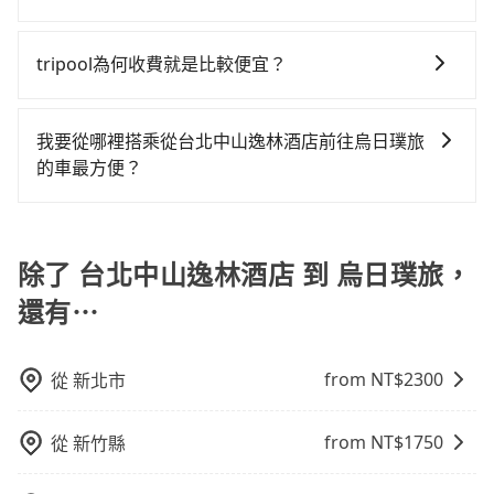
主的台灣大車隊、大都會、LINE Taxi、Uber，機場接送
EMAIL提供。一旦付款完畢，tripool保證出車。一般建
況，打開車門才發現仍有上一組乘客遺留的垃圾或者撞
交通費用。
可以的！tripool 旅步全年無休並提供深夜接送服務。
則有肯驛、全鋒、格上租車、和運租車，包車旅遊則是
議出發前一天中午以前完成預約，越早下訂價格越低
凹的車門仍未被修理，每一次租車都好像在開樂透一
KKDAY、KLOOK、叫車吧等。tripool旅步專注在長程
價，如臨時需要，前一天傍晚五點前仍會收單，最遲如
tripool為何收費就是比較便宜？
樣。另外，偶爾也會遇到明明已經預約了時間但上一位
單程接送與跨縣市計時包車，不論從哪邊去哪裡（當然
當天下午過後乘車，四小時前仍能預約。
用戶卻遲遲尚未歸還，又或者要還車時卻偏偏找不到停
對於平常就有在使用長程專車接送服務的乘客來說，第
也包括台北中山逸林酒店去烏日璞旅），全台保證出
車位，對於急著用車或者要載其他乘客的人來說就有不
一次使用tripool的會擔心價格比市價便宜不少，是不是
車。由於有高效的車輛調度能力，能以市價7~8折提供專
我要從哪裡搭乘從台北中山逸林酒店前往烏日璞旅
小的風險。最後，雖然路邊隨租隨還看似方便，但實際
因為司機素質比較差、車上會有煙味、或者車齡過大，
車到府服務，是絕大多數乘客出行的最佳選擇。
的車最方便？
使用時還是有其區域的限制，實際可停靠的地點與你的
但事實恰恰相反。tripool不僅有嚴密的篩選機制，定期
上下車地點仍有段距離，在遇到下雨天或者載行李時，
tripool提供到府專車接送服務，不論在台灣本島哪個角
淘汰顧客評分較低的司機，且車輛均要求5年內新車，司
就顯得非常不便。
落，只要有路能到、Google地圖上能標註、GPS上能找
機也絕對不會在車內吸煙，於新冠肺炎期間也絕對全程
得到，我們就保證發車。直接在官網上輸入住家地址、
除了 台北中山逸林酒店 到 烏日璞旅，
配戴口罩。tripool之所以能將價格壓在市價7~8折的主
辦公大樓、飯店民宿、各地車站、機場航廈、甚至風景
因來自於自行研發的AI車輛調度演算法，能有效降低空
還有⋯
區，我們司機都會依照訂單上的資訊依約接送。
車率，也就是提高俗稱「回頭車」的比例。這不僅體現
在成本的控制，更是在傳統旺季（年假、端午、中秋、
雙十等）能用更少的司機來服務更多的旅客，意味著使
from NT$
2300
從
新北市
用到不熟悉的司機或者轉單給其他車行的情況比同行更
低，如此便反應在服務品質的控管會更佳。但tripool網
from NT$
1750
從
新竹縣
站上的價格是動態的，一般來說越早預訂價格越優，且
保證前一天中午以前均可全額取消退費，如已經決定好