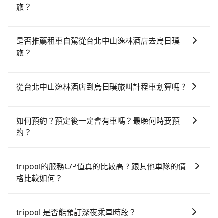
旅？
若要從台北中山逸林酒店搭高鐵前往烏日璞旅，高鐵乘
坐舒適、省時、較貴！從最早06:26一直到23:00，台北-
是否推薦租車自駕從台北中山逸林酒店去烏日璞
台中一天最多有102班次高鐵可搭乘。假設從台北中山逸
旅？
林酒店 (台北市中山區) 前往最靠近的台北高鐵站，叫一
如果你有台灣駕照且對自己駕駛技術有信心，且在車上
輛計程車花費約200元、車程約16分鐘。抵達高鐵站
時不需要閉目養神（因為要自己開車），最重要的是你
後，步行進站、現場購票並於月台排隊的時間約25分
從台北中山逸林酒店到烏日璞旅叫計程車划算嗎？
當天就要來回，那在台北路邊可隨租隨借的iRent應該是
鐘，再乘坐47~66分鐘（平均57分）的高鐵從台北站前
如選擇小黃直達，在台北可以透過app叫車的有55688台
你最便宜選擇。註冊完iRent的app後，可以每小時
往台中高鐵站，每人票價700元，再用10分鐘出站，最
灣大車隊、Uber、Line Taxi、Yoxi等，如果在路邊攔不
$115~205承租小轎車，每公里再額外加收$3.2，從台北
後再根據距離的遠近或者天候狀況，決定是步行一段路
如何預約？預定後一定會有車嗎？最晚何時要預
到車，也可考慮打電話至附近的計程車隊，如長鴻計程
中山逸林酒店到烏日璞旅的花費預估為
或者搭乘公車抵達最終的目的地。全程加上轉車時間共1
約？
車、大直計程車、城市衛星車隊等叫車看看。依照里程
$2,150~2,700（金額差異來自於平假日、車款差異、抵
小時48分鐘，假設4位同行，高鐵加轉乘之平均每人花費
如要預約從台北中山逸林酒店前往烏日璞旅的專車接送
跳錶計算，價格約為4,165~5,000元間，但如改預約
達目的地後多久原路返回），雖已將eTag和可能的每小
為750元。但如果全程使用tripool並到府專車接送，則
服務，可直接線上輸入上下車地點或地址，三秒內即可
tripool可省高達$2,500。綜合以上，無論在價格或服務
時40元路邊停車費用預估進去，但額外的汽車保險與可
tripool的服務C/P值真的比較高？跟其他車隊的價
每人平均花費約620元，費時1小時53分鐘。長距離移動
查到真實價格，照著步驟填寫完乘客資料與線上刷卡，
品質上，tripool都是你從台北中山逸林酒店到烏日璞旅
能的罰單都需自付。再者，和運的iRent只提供最基本的
格比較如何？
確實搭乘高鐵可以比坐車快5分鐘，但卻要額外支出約
訂單即成立。在拿到訂單編號後，隨即會在手機上收到
的最佳選擇。
車型，如Toyota Yaris、Prius C、Vios這類乘坐體驗較
520元的交通費，所以對於不是這麼趕時間的人來說，預
在服務品質許可下，乘客當然希望價格越便宜越好，而
簡訊以及電子郵件確認信，如此就完成預約了，而司機
差的車款，如果人數超過四位，更是沒有較大的七人座
約tripool還是比較划算的。如果你是三人以下要乘車，
市場上稍具規模且合法經營的業者，有以短程與城市為
與車輛的詳細資料，將於乘車前一晚八點透過SMS和
tripool 是否能預訂深夜乘車時段？
或九人座可供選擇，而且無人租車最令人詬病的就是車
也可參考tripool的拼車共乘服務，最多可再節省50%的