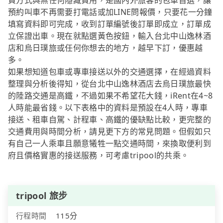
費方式與無任何隱藏費用，是國內外旅客的包車首選，讓
預約叫車不再需要打電話或加LINE問報價，只要花一分鐘
填寫資料即可完成，收到訂單編號後訂單即成立，訂單成
立保證出車。現在就點選黃色按鈕，輸入台北中山逸林酒
店和烏日璞旅或任何你想去的地方，越早下訂，優惠越
多。
如果想知道包車或專車接送以外的交通選擇，在經過資料
整理與分析後得知，從台北中山逸林酒店去烏日璞旅最快
的陸路交通是高鐵，不過如果不希望花大錢，iRent在4~8
人時能最省錢。以下表格中的資料是預設在4人時，專車
接送、租車自駕、計程車、高鐵的優缺點比較，更完整的
交通費用與時間分析，請見更下方的常見問題。但假如只
有自己一人乘車且願意犧牲一點交通時間，來換取便利到
府且價格實惠的接送服務，可考慮tripool的共乘。
tripool 旅步
行程時間
115分