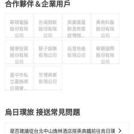
合作夥伴＆企業用戶
華碩電腦
台灣微軟
英屬蓋曼
美商科磊
股份有限
股份有限
群島商家
股份有限
公司
公司
庭傳媒股
公司
份有限公
賜譽投資
智子娛樂
司城邦分
尚意地產
華爵國際
股份有限
有限公司
有限公司
公司
股份有限
公司
公司
臺中市私
世博興業
立嘉勝英
有限公司
日語會話
短期補習
班
烏日璞旅 接送常見問題
是否建議從台北中山逸林酒店搭乘高鐵前往烏日璞