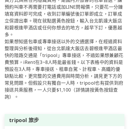
費方式與無任何隱藏費用，是國內外旅客的包車首選，讓
預約叫車不再需要打電話或加LINE問報價，只要花一分鐘
填寫資料即可完成，收到訂單編號後訂單即成立，訂單成
立保證出車。現在就點選黃色按鈕，輸入台北凱達大飯店
和碧根逢甲酒店或任何你想去的地方，越早下訂，優惠越
多。
如果想知道包車或專車接送以外的交通選擇，在經過資料
整理與分析後得知，從台北凱達大飯店去碧根逢甲酒店最
快的陸路交通是「tripool」專車接送，不過如果想兼顧花
費預算，iRent在3~8人時能最省錢。以下表格中的資料是
預設在3人時，專車接送、租車自駕、計程車、高鐵的優
缺點比較，更完整的交通費用與時間分析，請見更下方的
常見問題。但假設只有獨自一人時，tripool也有提供到府
接送共乘服務，一人只要$1,100（詳情請按黃色按鈕查
詢）。
tripool 旅步