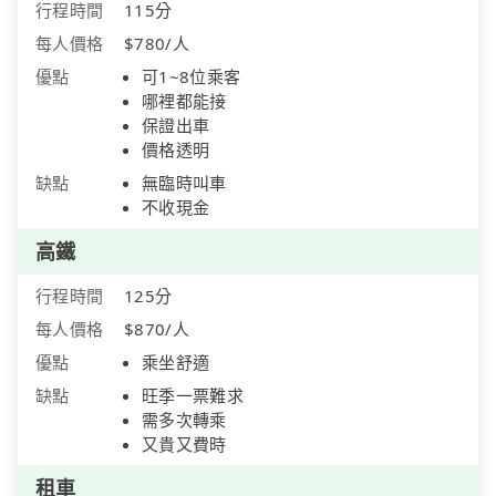
行程時間
115分
每人價格
$780/人
優點
可1~8位乘客
哪裡都能接
保證出車
價格透明
缺點
無臨時叫車
不收現金
高鐵
行程時間
125分
每人價格
$870/人
優點
乘坐舒適
缺點
旺季一票難求
需多次轉乘
又貴又費時
租車