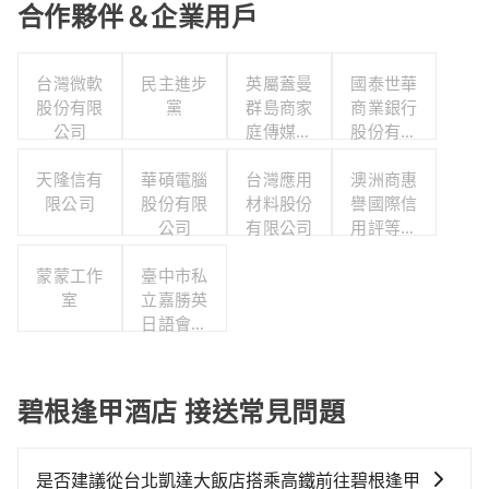
合作夥伴＆企業用戶
台灣微軟
民主進步
英屬蓋曼
國泰世華
股份有限
黨
群島商家
商業銀行
公司
庭傳媒股
股份有限
份有限公
公司
天隆信有
華碩電腦
司城邦分
台灣應用
澳洲商惠
限公司
股份有限
材料股份
公司
譽國際信
公司
有限公司
用評等股
份有限公
蒙蒙工作
臺中市私
司台灣分
室
立嘉勝英
公司
日語會話
短期補習
班
碧根逢甲酒店 接送常見問題
是否建議從台北凱達大飯店搭乘高鐵前往碧根逢甲