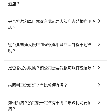
酒店？
若要從台北凱達大飯店搭高鐵前往碧根逢甲酒店，高鐵
乘坐舒適、較貴、費時！從最早06:26一直到23:00，台
是否推薦租車自駕從台北凱達大飯店去碧根逢甲酒
北-台中一天最多有102班次高鐵可搭乘。假設從台北凱
店？
達大飯店 (台北市萬華區) 前往最靠近的台北高鐵站，叫
如果你有台灣駕照且對自己駕駛技術有信心，且在車上
一輛計程車花費約200元、車程約16分鐘。抵達高鐵站
時不需要閉目養神（因為要自己開車），最重要的是你
後，步行進站、現場購票並於月台排隊的時間約25分
從台北凱達大飯店到碧根逢甲酒店叫計程車划算
當天就要來回，那在台北路邊可隨租隨借的iRent應該是
鐘，再乘坐47~66分鐘（平均57分）的高鐵從台北站前
嗎？
你最便宜選擇。註冊完iRent的app後，可以每小時
往台中高鐵站，每人票價700元，再用10分鐘出站、等
如選擇小黃直達，在台北可以透過app叫車的有55688台
$115~205承租小轎車，每公里再額外加收$3.2，從台北
待車站前排班的計程車，搭上小黃後約花17分鐘、車費
灣大車隊、Uber、Line Taxi、Yoxi等，如果在路邊攔不
凱達大飯店到碧根逢甲酒店的花費預估為
300元後，抵達碧根逢甲酒店 (台中市西屯區) 的目的
是否會提供收據？如公司需要報帳可以打統編嗎？
到車，也可考慮打電話至附近的計程車隊，如全能交
$2,050~2,600（金額差異來自於平假日、車款差異、抵
地。全程加上轉車時間共2小時5分鐘，假設3位同行，高
在乘車結束後一週內，tripool都會透過第三方系統寄出
通、巨翼合作社、台北市成功計程車等叫車看看。依照
達目的地後多久原路返回），雖已將eTag和可能的每小
鐵加轉乘之平均每人花費為870元。但如果全程使用
旅行業代收轉付電子收據，如果公司需要報公帳，在預
里程跳錶計算，價格約為3,890~4,700元間，但如改預約
時40元路邊停車費用預估進去，但額外的汽車保險與可
來回叫車怎麼訂？會比較便宜嗎？
tripool並到府專車接送，則每人平均花費約780元，費
約付款前可以輸入公司的抬頭與統編，可向國稅局報
tripool可省高達$2,400。綜合以上，無論在價格或服務
能的罰單都需自付。再者，和運的iRent只提供最基本的
時1小時55分鐘。選擇搭乘高鐵而不預約包車，不僅每人
為了乘客未來可能的訂單修改或取消，每筆訂單只含一
帳，且免加收5%稅金。在收到後，可自行列印留存或報
品質上，tripool都是你從台北凱達大飯店到碧根逢甲酒
車型，如Toyota Yaris、Prius C、Vios這類乘坐體驗較
至少額外負擔90元車資，而且更會額外浪費10分鐘在轉
趟車的資訊，所以如果需要來回叫車，請分兩筆訂單預
帳，完全符合台灣的法律規範。
店的最佳選擇。
如何預約？預定後一定會有車嗎？最晚何時要預
差的車款，如果人數超過四位，更是沒有較大的七人座
乘與等車上，現在還不馬上來預約tripool！如果你僅有
定。至於價格已經市場最優惠，並無特別針對來回車趟
約？
或九人座可供選擇，而且無人租車最令人詬病的就是車
兩位乘車，也可參考tripool的拼車共乘服務，最多可再