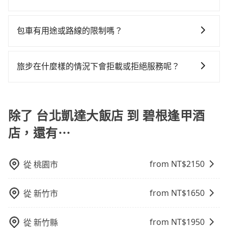
做額外折扣，但如果手上有優惠代碼，歡迎直接使用，
況，打開車門才發現仍有上一組乘客遺留的垃圾或者撞
節省50%的交通費用。
如要預約從台北凱達大飯店前往碧根逢甲酒店的專車接
不限單程或來回。
凹的車門仍未被修理，每一次租車都好像在開樂透一
送服務，可直接線上輸入上下車地點或地址，三秒內即
包車有用途或路線的限制嗎？
樣。另外，偶爾也會遇到明明已經預約了時間但上一位
可查到真實價格，照著步驟填寫完乘客資料與線上刷
用戶卻遲遲尚未歸還，又或者要還車時卻偏偏找不到停
不管是從台北凱達大飯店前往碧根逢甲酒店或是全台灣
卡，訂單即成立。在拿到訂單編號後，隨即會在手機上
車位，對於急著用車或者要載其他乘客的人來說就有不
任何地方，只要是長途交通且途中遵守台灣法律，無論
收到簡訊以及電子郵件確認信，如此就完成預約了，而
旅步在什麼樣的情況下會拒載或拒絕服務呢？
小的風險。最後，雖然路邊隨租隨還看似方便，但實際
是清明掃墓、包車旅遊、參加喜宴/喪禮、就醫回診、登
司機與車輛的詳細資料，將於乘車前一晚八點透過SMS
使用時還是有其區域的限制，實際可停靠的地點與你的
當您使用 tripool 旅步乘車日期當天，若發生以下 3 項
山露營、學生搬家、投票返鄉、商務出差、貴賓來訪、
和EMAIL提供。一旦付款完畢，tripool保證出車。一般
上下車地點仍有段距離，在遇到下雨天或者載行李時，
原因，司機有權拒絕服務： 1) 當日搭車人數或行李超過
寵物檢疫、預約叫車、機場接送、定期洗腎、包月上下
建議出發前一天中午以前完成預約，越早下訂價格越低
就顯得非常不便。
訂購時填寫的數量。請務必確實填寫當日實際攜帶的行
除了 台北凱達大飯店 到 碧根逢甲酒
班，或者任何跨縣市接送的需求，tripool都能滿足你。
價，如臨時需要，前一天傍晚五點前仍會收單，最遲如
李及乘坐的總人數，包含成人及兒童／嬰幼兒。 2) 孩童
乘車前一天下午五點以前完成預約，隔天保證出車。如
當天下午過後乘車，四小時前仍能預約。
店，還有⋯
同行，卻無自備或加購兒童座椅。提醒您，為了保護孩
需公司報帳打統編，在結帳時可以受理，並於乘車後一
童的安全，依道路交通安全規則規定，四歲以下的孩童
週內寄出電子收據。
必須乘坐兒童座椅。 3) 搭乘寵物友善專車卻沒有裝籠。
from NT$
2150
從
桃園市
避免影響行車安全，請您務將寵物置入提籠或提袋內。
from NT$
1650
從
新竹市
from NT$
1950
從
新竹縣