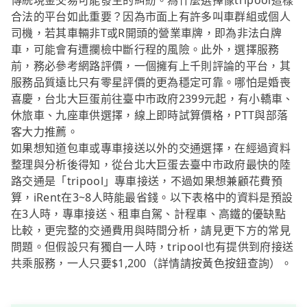
傳統現金交易可能發生的糾紛。為什麼選擇像tripool這樣
合法的平台如此重要？因為市面上有許多叫車群組或個人
司機，若其車輛非T或R開頭的營業車牌，即為非法白牌
車，可能會有遭攔檢中斷行程的風險。此外，選擇服務
前，務必參考網路評價，一個擁有上千則評論的平台，其
服務品質遠比只有零星評價的更為穩定可靠。哪怕是婚喪
喜慶，台北大巨蛋前往臺中市政府2399元起，有小轎車、
休旅車、九座車供選擇，線上即時試算價格，PTT與部落
客大力推薦。
如果想知道包車或專車接送以外的交通選擇，在經過資料
整理與分析後得知，從台北大巨蛋去臺中市政府最快的陸
路交通是「tripool」專車接送，不過如果想兼顧花費預
算，iRent在3~8人時能最省錢。以下表格中的資料是預設
在3人時，專車接送、租車自駕、計程車、高鐵的優缺點
比較，更完整的交通費用與時間分析，請見更下方的常見
問題。但假設只有獨自一人時，tripool也有提供到府接送
共乘服務，一人只要$1,200（詳情請按黃色按鈕查詢）。