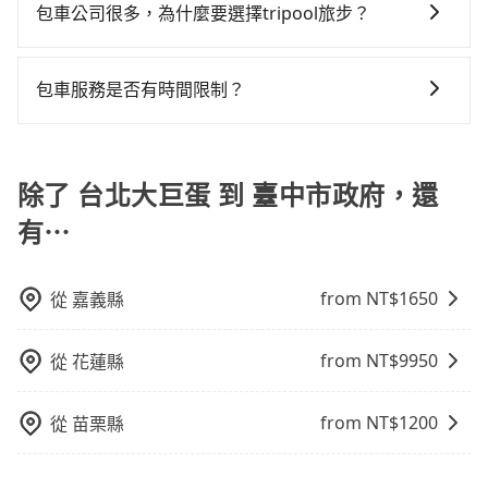
原因，司機有權拒絕服務： 1) 當日搭車人數或行李超過
司報帳打統編，在結帳時可以受理，並於乘車後一週內
包車公司很多，為什麼要選擇tripool旅步？
發現仍有上一組乘客遺留的垃圾或者撞凹的車門仍未被
參考tripool的拼車共乘服務，最多可再節省50%的交通
訂購時填寫的數量。請務必確實填寫當日實際攜帶的行
寄出電子收據。
修理，每一次租車都好像在開樂透一樣。另外，偶爾也
費用。
旅步提供多種車型，從轎車、休旅車到九人座，讓您可
李及乘坐的總人數，包含成人及兒童／嬰幼兒。 2) 孩童
會遇到明明已經預約了時間但上一位用戶卻遲遲尚未歸
以依照您行程人數的需求進行選擇。此外，為確保您的
同行，卻無自備或加購兒童座椅。提醒您，為了保護孩
包車服務是否有時間限制？
還，又或者要還車時卻偏偏找不到停車位，對於急著用
旅途安全無憂，我們的司機都是專業且可靠的職業駕
童的安全，依道路交通安全規則規定，四歲以下的孩童
車或者要載其他乘客的人來說就有不小的風險。最後，
我們提供2-12小時彈性包車時間選擇，您可依據您的行
駛。關於價格，旅步官網可一鍵即時查價，所示價格絕
必須乘坐兒童座椅。 3) 搭乘寵物友善專車卻沒有裝籠。
雖然路邊隨租隨還看似方便，但實際使用時還是有其區
程安排。
無隱藏費用，且還提供優於其他業者更彈性的取消政
避免影響行車安全，請您務將寵物置入提籠或提袋內。
域的限制，實際可停靠的地點與你的上下車地點仍有段
除了 台北大巨蛋 到 臺中市政府，還
策，讓您在規劃行程時能更無後顧之憂。無論您是要前
距離，在遇到下雨天或者載行李時，就顯得非常不便。
往市區還是郊區，我們都可以為您提供最佳的旅遊體
有⋯
驗。所以，如果您正在尋找一家可靠的包車公司，
tripool旅步絕對是您值得信任的不二選擇！
from NT$
1650
從
嘉義縣
from NT$
9950
從
花蓮縣
from NT$
1200
從
苗栗縣