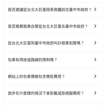
是否建議從台北大巨蛋搭乘高鐵前往臺中市政府？
若要從台北大巨蛋搭高鐵前往臺中市政府，高鐵乘坐舒
適、較貴、費時！從最早06:26一直到23:00，台北-台中
是否推薦租車自駕從台北大巨蛋去臺中市政府？
一天最多有102班次高鐵可搭乘。假設從台北大巨蛋 (台
如果你有台灣駕照且對自己駕駛技術有信心，且在車上
北市信義區) 前往最靠近的台北高鐵站，叫一輛計程車花
時不需要閉目養神（因為要自己開車），最重要的是你
費約300元、車程約30分鐘。抵達高鐵站後，步行進
從台北大巨蛋到臺中市政府叫計程車划算嗎？
當天就要來回，那在台北路邊可隨租隨借的iRent應該是
站、現場購票並於月台排隊的時間約25分鐘，再乘坐
如選擇小黃直達，在台北可以透過app叫車的有55688台
你最便宜選擇。註冊完iRent的app後，可以每小時
47~66分鐘（平均57分）的高鐵從台北站前往台中高鐵
灣大車隊、Uber、Line Taxi、Yoxi等，如果在路邊攔不
$115~205承租小轎車，每公里再額外加收$3.2，從台北
站，每人票價700元，再用10分鐘出站、等待車站前排
包車有用途或路線的限制嗎？
到車，也可考慮打電話至台北大巨蛋附近的計程車隊，
大巨蛋到臺中市政府的花費預估為$2,100~2,650（金額
班的計程車，搭上小黃後約花17分鐘、車費300元後，
不管是從台北大巨蛋前往臺中市政府或是全台灣任何地
如台北市萬里交通、華麗計程車、大愛衛星車隊等叫車
差異來自於平假日、車款差異、抵達目的地後多久原路
抵達臺中市政府 (台中市西屯區) 的目的地。全程加上轉
方，只要是長途交通且途中遵守台灣法律，無論是清明
看看。依照里程跳錶計算，價格約為4,040~4,800元間，
返回），雖已將eTag和可能的每小時40元路邊停車費用
網站上的包車價格包含哪些費用？
車時間共2小時19分鐘，假設3位同行，高鐵加轉乘之平
掃墓、包車旅遊、參加喜宴/喪禮、就醫回診、登山露
但如改預約tripool可省高達$2,400。綜合以上，無論在
預估進去，但額外的汽車保險與可能的罰單都需自付。
均每人花費為900元。但如果全程使用tripool並到府專
網站上的價格已包含基本車趟所有費用，即最高 300 萬
營、學生搬家、投票返鄉、商務出差、貴賓來訪、寵物
價格或服務品質上，tripool都是你從台北大巨蛋到臺中
再者，和運的iRent只提供最基本的車型，如Toyota
車接送，則每人平均花費約800元，費時1小時56分鐘。
乘客險、司機小費、營業稅等，不會再有其他額外的費
檢疫、預約叫車、機場接送、定期洗腎、包月上下班，
市政府的最佳選擇。
旅步在什麼樣的情況下會拒載或拒絕服務呢？
Yaris、Prius C、Vios這類乘坐體驗較差的車款，如果人
選擇搭乘高鐵而不預約包車，不僅每人至少額外負擔100
用產生。
或者任何跨縣市接送的需求，tripool都能滿足你。乘車
數超過四位，更是沒有較大的七人座或九人座可供選
元車資，而且更會額外浪費23分鐘在轉乘與等車上，現
當您使用 tripool 旅步乘車日期當天，若發生以下 3 項
前一天下午五點以前完成預約，隔天保證出車。如需公
擇，而且無人租車最令人詬病的就是車況，打開車門才
在還不馬上來預約tripool！如果你僅有兩位乘車，也可