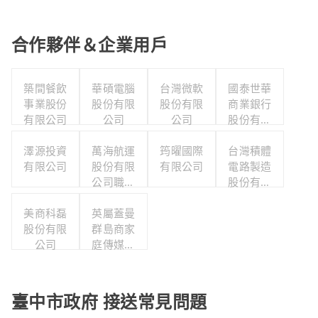
合作夥伴＆企業用戶
築間餐飲
華碩電腦
台灣微軟
國泰世華
事業股份
股份有限
股份有限
商業銀行
有限公司
公司
公司
股份有限
公司
澤源投資
萬海航運
筠曜國際
台灣積體
有限公司
股份有限
有限公司
電路製造
公司職工
股份有限
福利委員
公司
美商科磊
英屬蓋曼
會
股份有限
群島商家
公司
庭傳媒股
份有限公
司城邦分
公司
臺中市政府 接送常見問題