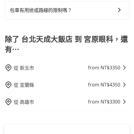
完成行程後，您可以通過我們的問券回饋，我們非常重
視您的反饋。
包車有用途或路線的限制嗎？
不管是從台北天成大飯店前往宮原眼科或是全台灣任何
地方，只要是長途交通且途中遵守台灣法律，無論是清
明掃墓、包車旅遊、參加喜宴/喪禮、就醫回診、登山露
除了 台北天成大飯店 到 宮原眼科，還
營、學生搬家、投票返鄉、商務出差、貴賓來訪、寵物
有⋯
檢疫、預約叫車、機場接送、定期洗腎、包月上下班，
或者任何跨縣市接送的需求，tripool都能滿足你。乘車
前一天下午五點以前完成預約，隔天保證出車。如需公
from NT$
3350
從
新北市
司報帳打統編，在結帳時可以受理，並於乘車後一週內
寄出電子收據。
from NT$
4350
從
宜蘭縣
from NT$
3300
從
高雄市