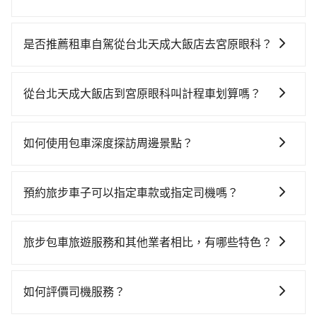
若要從台北天成大飯店搭高鐵前往宮原眼科，高鐵乘坐
舒適、省時、較貴！從最早06:26一直到23:00，台北-台
是否推薦租車自駕從台北天成大飯店去宮原眼科？
中一天最多有102班次高鐵可搭乘。假設從台北天成大飯
雖然從台北天成大飯店到宮原眼科可以選擇租車自駕，
店 (台北市中正區) 步行或搭乘公車前往台北高鐵站，接
但花費可能不小。租車公司一般以天為單位計費，小轎
著在站內購買高鐵票、通過閘口、並在月台上等待列車
從台北天成大飯店到宮原眼科叫計程車划算嗎？
車如Toyota Yaris、Nissan Kicks，一天租金$1,500
的到來，大概又過了25分鐘，再乘坐47~66分鐘（平均
如選擇小黃直達，在台北可以透過app叫車的有55688台
起，九人座如Hyundai Staria或Volkswagen T6，一天
57分）的高鐵從台北站前往台中高鐵站，每人票價700
灣大車隊、Uber、Line Taxi、Yoxi等，如果在路邊攔不
租金約$4,500，油錢（每公里約3元）、eTag（每公里
元，再用10分鐘出站、等待車站前排班的計程車，搭上
如何使用包車深度探訪周邊景點？
到車，也可考慮打電話至台北天成大飯店附近的計程車
約1元）、路邊停車（每小時約40元）、保險費、罰單另
小黃後約花25分鐘、車費300元後，抵達宮原眼科 (台中
使用包車進行深度探訪周邊景點時，可以充分利用包車
隊，如聯展計程車、歐亞交通、國華衛星車隊等叫車看
計。如果每日行駛里程超過200~400公里，還會額外加
市中區) 的目的地。全程加上轉車時間共1小時57分鐘，
的便利性和彈性，探訪更多的景點，並且可以按照自己
看。依照里程跳錶計算，價格約為4,115~4,900元間，但
收100~2,000元不等的超里程費用。由於絕大多數的租
預約旅步車子可以指定車款或指定司機嗎？
假設4位同行，高鐵加轉乘之平均每人花費為780元。但
的節奏和時間進行遊覽。除了景點本身，還可以體驗周
如改預約tripool可省高達$2,400。綜合以上，無論在價
車公司都沒法提供甲租乙還的服務，所以要不當天就需
如果全程使用tripool並到府專車接送，則每人平均花費
可以的，目前預定時旅步僅提供車型選擇，無法指定車
邊的文化和風俗，品嚐當地的美食，與當地人交流，深
格或服務品質上，tripool都是你從台北天成大飯店到宮
往返台北天成大飯店與宮原眼科，不然就是需要一次租
約620元，費時2小時2分鐘。長距離移動確實搭乘高鐵
款及司機服務。但如果您有特別需求，可透過電子郵件
入體驗當地的生活和文化。在探訪景點時，可以積極尋
原眼科的最佳選擇。
旅步包車旅遊服務和其他業者相比，有哪些特色？
用多天，如此預計小轎車的花費至少$3,100、九人座
可以比坐車快5分鐘，但卻要額外支出約640元的交通
booking@tripool.app聯繫我們，將有專人協助回覆確
找當地導遊或者向當地居民請教，了解更多的深度資訊
$6,100起。透過app預約tripool的單程專車接送才是前
費，所以對於不是這麼趕時間的人來說，預約tripool還
旅步提供的包車旅遊服務官網價格透明實惠，並且提供
認是否能協助安排。。
和內幕，並且可以在旅途中收集更多的故事和經驗，豐
往最便宜方便的選擇。
是比較划算的。如果你是三人以下要乘車，也可參考
更具彈性的取消服務，優質且專業的服務品質，能夠為
富自己的旅程。
如何評價司機服務？
tripool的拼車共乘服務，最多可再節省50%的交通費
您提供更好的旅遊體驗。
用。