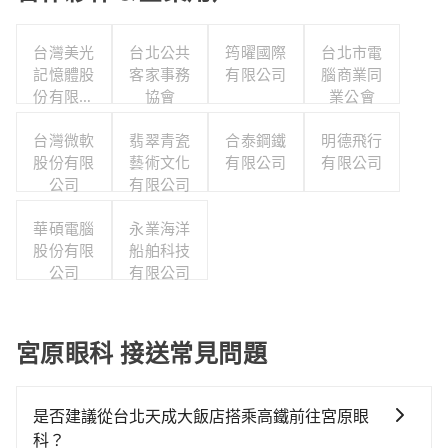
台灣美光
台北公共
筠曜國際
台北市電
記憶體股
客家事務
有限公司
腦商業同
份有限公
協會
業公會
司
台灣微軟
翡翠青瓷
合泰鋼鐵
明德飛行
股份有限
藝術文化
有限公司
有限公司
公司
有限公司
華碩電腦
永業海洋
股份有限
船舶科技
公司
有限公司
宮原眼科 接送常見問題
是否建議從台北天成大飯店搭乘高鐵前往宮原眼
科？