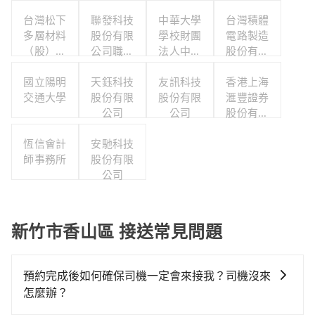
台灣松下
聯發科技
中華大學
台灣積體
多層材料
股份有限
學校財團
電路製造
（股）公
公司職工
法人中華
股份有限
司職工福
福利委員
大學
公司
利委員會
國立陽明
天鈺科技
會
友訊科技
香港上海
交通大學
股份有限
股份有限
滙豐證券
公司
公司
股份有限
公司
恆信會計
安馳科技
師事務所
股份有限
公司
新竹市香山區 接送常見問題
預約完成後如何確保司機一定會來接我？司機沒來
怎麼辦？