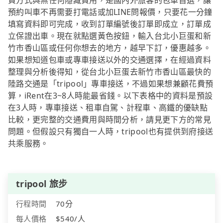
費方式與無任何隱藏費用，是國內外旅客的包車首選，讓
預約叫車不再需要打電話或加LINE問報價，只要花一分鐘
填寫資料即可完成，收到訂單編號後訂單即成立，訂單成
立保證出車。現在就點選黃色按鈕，輸入台北小巨蛋和新
竹市香山區或任何你想去的地方，越早下訂，優惠越多。
如果想知道包車或專車接送以外的交通選擇，在經過資料
整理與分析後得知，從台北小巨蛋去新竹市香山區最快的
陸路交通是「tripool」專車接送，不過如果想兼顧花費預
算，iRent在3~8人時能最省錢。以下表格中的資料是預設
在3人時，專車接送、租車自駕、計程車、高鐵的優缺點
比較，更完整的交通費用與時間分析，請見更下方的常見
問題。但假設只有獨自一人時，tripool也有提供到府接送
共乘服務。
tripool 旅步
行程時間
70分
每人價格
$540/人