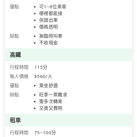
優點
可1~8位乘客
哪裡都能接
保證出車
價格透明
缺點
無臨時叫車
不收現金
高鐵
行程時間
115分
每人價格
$560/人
優點
乘坐舒適
缺點
旺季一票難求
需多次轉乘
又貴又費時
租車
行程時間
75~100分