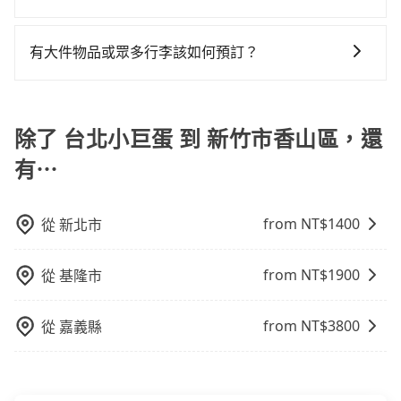
到真實價格，照著步驟填寫完乘客資料與線上刷卡，訂
格或服務品質上，tripool都是你從台北小巨蛋到新竹市
Vios這類乘坐體驗較差的車款，如果人數超過四位，更
車接送，則每人平均花費約540元，費時1小時11分鐘。
對於平常就有在使用長程專車接送服務的乘客來說，第
單即成立。在拿到訂單編號後，隨即會在手機上收到簡
香山區的最佳選擇。
是沒有較大的七人座或九人座可供選擇，而且無人租車
選擇搭乘高鐵而不預約包車，不僅每人至少額外負擔20
一次使用tripool的會擔心價格比市價便宜不少，是不是
訊以及電子郵件確認信，如此就完成預約了，而司機與
有大件物品或眾多行李該如何預訂？
最令人詬病的就是車況，打開車門才發現仍有上一組乘
元車資，而且更會額外浪費45分鐘在轉乘與等車上，現
因為司機素質比較差、車上會有煙味、或者車齡過大，
車輛的詳細資料，將於乘車前一晚八點透過SMS和
客遺留的垃圾或者撞凹的車門仍未被修理，每一次租車
在還不馬上來預約tripool！如果你僅有兩位乘車，也可
一般情況，九人座最多可以乘坐八位乘客以及置放六件
但事實恰恰相反。tripool不僅有嚴密的篩選機制，定期
EMAIL提供。一旦付款完畢，tripool保證出車。一般建
都好像在開樂透一樣。另外，偶爾也會遇到明明已經預
參考tripool的拼車共乘服務，最多可再節省50%的交通
30吋的行李箱，但如有大件行李、衝浪板、樂器、廣告
淘汰顧客評分較低的司機，且車輛均要求5年內新車，司
議出發前一天中午以前完成預約，越早下訂價格越低
約了時間但上一位用戶卻遲遲尚未歸還，又或者要還車
費用。
看板、床墊、折疊單車、家電等，在乘客人數不多的情
除了 台北小巨蛋 到 新竹市香山區，還
機也絕對不會在車內吸煙，於新冠肺炎期間也絕對全程
價，如臨時需要，前一天傍晚五點前仍會收單，最遲如
時卻偏偏找不到停車位，對於急著用車或者要載其他乘
況下，可以將後座倒放來騰出置物空間。基本上只要不
配戴口罩。tripool之所以能將價格壓在市價7~8折的主
當天下午過後乘車，四小時前仍能預約。
客的人來說就有不小的風險。最後，雖然路邊隨租隨還
有⋯
遮住司機視線、不會破壞車體、不影響行車安全，會讓
因來自於自行研發的AI車輛調度演算法，能有效降低空
看似方便，但實際使用時還是有其區域的限制，實際可
乘客盡量塞、盡量放。在預定前，建議先丈量好尺寸，
車率，也就是提高俗稱「回頭車」的比例。這不僅體現
停靠的地點與你的上下車地點仍有段距離，在遇到下雨
並事先透過官網的線上客服洽詢，確認沒問題再下訂。
在成本的控制，更是在傳統旺季（年假、端午、中秋、
from NT$
1400
從
新北市
天或者載行李時，就顯得非常不便。
雙十等）能用更少的司機來服務更多的旅客，意味著使
用到不熟悉的司機或者轉單給其他車行的情況比同行更
from NT$
1900
從
基隆市
低，如此便反應在服務品質的控管會更佳。但tripool網
站上的價格是動態的，一般來說越早預訂價格越優，且
from NT$
3800
從
嘉義縣
保證前一天中午以前均可全額取消退費，如已經決定好
要從台北小巨蛋去新竹市香山區，請儘早下訂以把握最
划算的價格。