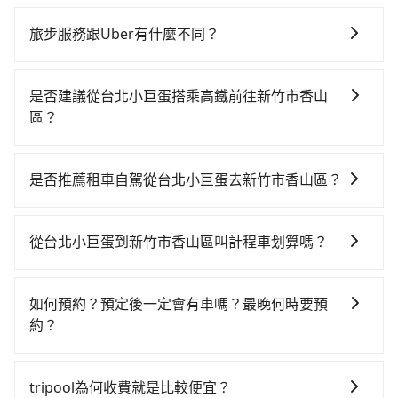
只要完成預約並付款完成，訂單就成立，tripool也保證
派車。在出發前一天晚上八點時，會透過電子郵件與簡
旅步服務跟Uber有什麼不同？
訊提供司機的姓名、電話、車牌、車型等資訊，如在約
tripool 旅步具備以下特色： (1) 採事前預約制。 (2) 在
定好的時間與上車地點沒有看到司機，可主動電話聯
中長程提供最優惠的價格。 (3) 全台服務，不分城市與郊
繫，可能原本約定的地點不適合暫停而改停靠在附近的
是否建議從台北小巨蛋搭乘高鐵前往新竹市香山
區。 (4) 有較為嚴謹的乘車時間與取消政策。
位置。但如果遇到車輛故障或者前一趟車嚴重耽誤，
區？
tripool會盡快改派以減少乘客等待的時間。
若要從台北小巨蛋搭高鐵前往新竹市香山區，高鐵較
貴、費時、轉車麻煩！從最早06:26一直到23:00，台北-
是否推薦租車自駕從台北小巨蛋去新竹市香山區？
新竹一天最多有61班次高鐵可搭乘。假設從台北小巨蛋
如果你有台灣駕照且對自己駕駛技術有信心，且在車上
(台北市松山區) 前往最靠近的台北高鐵站，叫一輛計程
時不需要閉目養神（因為要自己開車），在北北基桃竹
車花費約300元、車程約17分鐘。抵達高鐵站後，步行
從台北小巨蛋到新竹市香山區叫計程車划算嗎？
有提供甲地乙還的iRent應該適合你。註冊完iRent的
進站、現場購票並於月台排隊的時間約25分鐘，再乘坐
如選擇小黃直達，在台北可以透過app叫車的有55688台
app後，可以每小時$115~205（平假日與車型而有不
30~35分鐘（平均34分）的高鐵從台北站前往新竹高鐵
灣大車隊、Uber、Line Taxi、Yoxi等，如果在路邊攔不
同）承租小轎車，每公里再額外加收$3.2，從台北小巨
站，每人票價290元，再用5分鐘出站、等待車站前排班
如何預約？預定後一定會有車嗎？最晚何時要預
到車，也可考慮打電話至台北小巨蛋附近的計程車隊，
蛋到新竹市香山區的花費預估為$650~850，雖已將
的計程車，搭上小黃後約花35分鐘、車費500元後，抵
約？
如尚紘計程車、新生計程車、彰勝衛星車隊等叫車看
eTag和可能的每小時40元路邊停車費用預估進去，但額
達新竹市香山區 (新竹市香山區) 的目的地。全程加上轉
如要預約從台北小巨蛋前往新竹市香山區的專車接送服
看。依照里程跳錶計算，價格約為2,365~2,800元間，但
外的汽車保險與可能的罰單都需自付。再者，和運的
車時間共1小時56分鐘，假設3位同行，高鐵加轉乘之平
務，可直接線上輸入上下車地點或地址，三秒內即可查
如改預約tripool可省高達$1,200。綜合以上，無論在價
iRent只提供最基本的車型，如Toyota Yaris、Prius C、
tripool為何收費就是比較便宜？
均每人花費為560元。但如果全程使用tripool並到府專