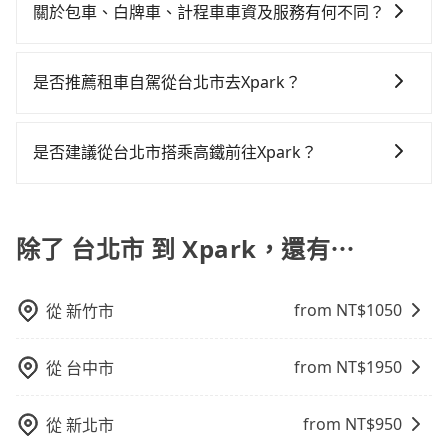
需要連續兩天的包車服務，可以在官網上分開預定兩天
關於包車、白牌車、計程車車資及服務有何不同？
的行程。另外，目前旅步只提供接送服務，暫不提供代
包車、白牌車、計程車三種交通方式的價格及服務說
訂住宿服務。
明： 包車：可以依照個人行程需要靈活安排時間，價格
是否推薦租車自駕從台北市去Xpark？
依平台預定時價格而定，通常愈長程價格CP值愈高。 計
如果你有台灣駕照且對自己駕駛技術有信心，且需要絕
程車：可24小時隨叫隨到，價格依跳錶而定，如有塞車
對的時間彈性，在北北基桃竹有提供甲地乙還的iRent應
也會計算延遲費用，最終價格通常要下車時才知。價格
是否建議從台北市搭乘高鐵前往Xpark？
該適合你。註冊完iRent的app後，可以每小時
比包車貴。 白牌車：通常價格較包車便宜，但司機素
若要從台北市區搭高鐵前往Xpark，高鐵便宜、費時、轉
$115~205（平假日與車型而有不同）承租小轎車，每公
質、品質不一，如行程有問題，事後無法提供客服申訴
車麻煩！從最早06:26一直到23:00，台北-桃園一天最多
里再額外加收$3.2，從台北市（中正區）到Xpark的花費
處理。
有72班次高鐵可搭乘。假設從台北市中正區步行或搭乘
除了 台北市 到 Xpark，還有⋯
預估為$300~400，雖已將eTag和可能的每小時40元路
公車前往台北高鐵站，接著在站內購買高鐵票、通過閘
邊停車費用預估進去，但額外的汽車保險與可能的罰單
口、並在月台上等待列車的到來，大概又過了25分鐘，
都需自付。再者，和運的iRent只提供最基本的車型，如
from NT$
1050
從
新竹市
再乘坐17~23分鐘（平均21分）的高鐵從台北站前往桃
Toyota Yaris、Prius C、Vios這類乘坐體驗較差的車
園高鐵站，每人票價160元，再用5分鐘出站，最後再根
款，如果人數超過四位，更是沒有較大的七人座或九人
據距離的遠近或者天候狀況，決定是步行一段路或者搭
座可供選擇，而且無人租車最令人詬病的就是車況，打
from NT$
1950
從
台中市
乘公車抵達最終的目的地。全程加上轉車時間共51分
開車門才發現仍有上一組乘客遺留的垃圾或者撞凹的車
鐘，假設3位同行，高鐵加轉乘之平均每人花費為160
門仍未被修理，每一次租車都好像在開樂透一樣。另
from NT$
950
從
新北市
元。但如果全程使用tripool並到府專車接送，則每人平
外，偶爾也會遇到明明已經預約了時間但上一位用戶卻