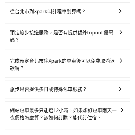
從台北市到Xpark叫計程車划算嗎？
如選擇小黃直達，在台北可以透過app叫車的有55688台
灣大車隊、Uber、Line Taxi、Yoxi等，如果在路邊攔不
預定旅步接送服務，是否有提供額外tripool 優惠
到車，也可考慮打電話至附近的計程車隊，如國華衛星
碼？
車隊、日昇計程車、廣利交通等叫車看看。依照里程跳
旅步有針對已訂購去程，但也有回程需求的乘客提供95
錶計算，價格約為1,065~1,300元間，若改選tripool的
折優惠，只需在預定去程時勾選下方選項：「預定來
專車服務可再更便宜。綜合以上，無論在價格或服務品
完成預定台北市往Xpark的專車後可以免費取消退
回，價錢更優惠」，即可獲取回程95折折價券，供您預
質上，tripool都是你從台北市到Xpark的最佳選擇。
款嗎？
定回程時使用。
只要在乘車前一日清晨六點以前透過電子郵件告知，不
論任何理由，保證全額退費，且不收取任何手續費。
旅步是否提供多日或特殊包車服務？
若您有多日或特殊包車需求，您可以先來信旅步，會有
專人回覆您。
網站包車最多只能選12小時，如果想訂包車兩天一
夜價格怎麼算？該如何訂購？能代訂住宿？
旅步的包車服務是以一天一張訂單的方式計算，如果您