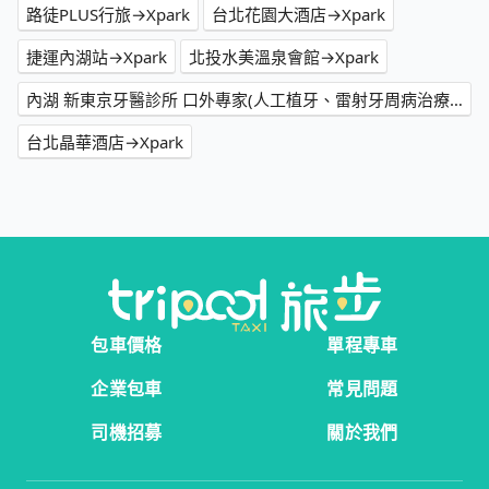
路徒PLUS行旅→Xpark
台北花園大酒店→Xpark
捷運內湖站→Xpark
北投水美溫泉會館→Xpark
內湖 新東京牙醫診所 口外專家(人工植牙、雷射牙周病治療、全瓷牙冠、冷光美白、智齒專科、水平智齒、深層拔牙、專業斷層掃描、全口重建、囊腫、顯微根管)內湖拔牙、LINE ID: dent3326→Xpark
台北晶華酒店→Xpark
包車價格
單程專車
企業包車
常見問題
司機招募
關於我們