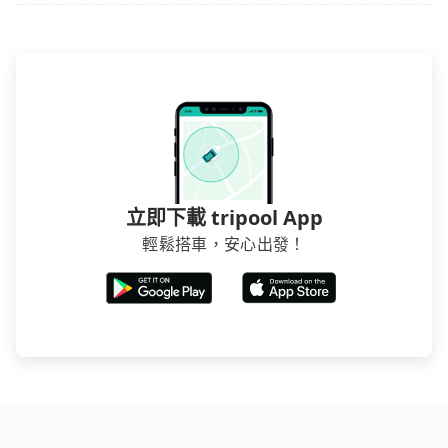
均花費約350元，費時35分鐘。雖然搭乘高鐵單人車費
遲遲尚未歸還，又或者要還車時卻偏偏找不到停車位，
比預約專車省錢，但卻須額外耗費16分鐘在交通時間
對於急著用車或者要載其他乘客的人來說就有不小的風
上，所以如果你是一秒鐘幾十萬上下的商務人士，又或
險。最後，雖然路邊隨租隨還看似方便，但實際使用時
者深夜時分想趕緊回家休息的旅客，多花一點錢能讓你
還是有其區域的限制，實際可停靠的地點與你的上下車
旅程更舒適些。再者，如人數更多，預約tripool所平均
地點仍有段距離，在遇到下雨天或者載行李時，就顯得
攤提下來的每人價格價格還會更便宜划算。如果你僅有
非常不便。
兩位乘車，也可參考tripool的拼車共乘服務，最多可再
節省50%的交通費用。
立即下載 tripool App
輕鬆搭車，安心出發！