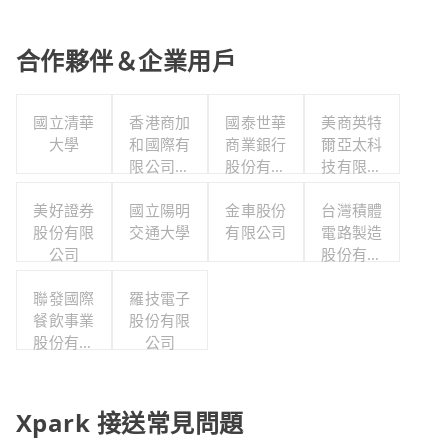
合作夥伴＆企業用戶
國立清華
香港商加
國泰世華
美商英特
大學
和國際有
商業銀行
爾亞太科
限公司台
股份有限
技有限公
灣分公司
公司
司
美好證券
國立陽明
金車股份
台灣積體
股份有限
交通大學
有限公司
電路製造
公司
股份有限
公司
聯發國際
羅技電子
餐飲事業
股份有限
股份有限
公司
公司
Xpark 接送常見問題