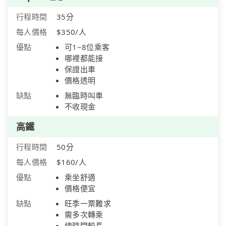
行程時間
35分
每人價格
$350/人
優點
可1~8位乘客
哪裡都能接
保證出車
價格透明
缺點
無臨時叫車
不收現金
高鐵
行程時間
50分
每人價格
$160/人
優點
乘坐舒適
價格便宜
缺點
旺季一票難求
需多次轉乘
總時間較長