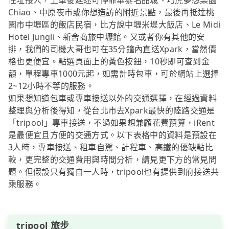
住址接人，上車後延途可停靠華泰名品城、巧虎夢想樂園
Chiao、中原夜市或你想造訪的附近景點，最後再抵達桃
園市中壢區的飯店民宿，比方說中壢米堤大飯店、Le Midi
Hotel Jungli、新舍商旅中壢館。又或者你有其他的安
排，我們的司機大哥也可在35分鐘內直送Xpark，當然價
格也更便宜。點選頁面上的黃色按鈕，10秒即可查到金
額，單程專車1000元起，如需計時包車，可於網站上選擇
2~12小時不等的服務。
如果想知道包車或專車接送以外的交通選擇，在經過資料
整理與分析後得知，從台北市去Xpark最快的陸路交通是
「tripool」專車接送，不過如果想兼顧花費預算，iRent
是最便宜且方便的交通方式。以下表格中的資料是預設在
3人時，專車接送、租車自駕、計程車、高鐵的優缺點比
較，更完整的交通費用與時間分析，請見更下方的常見問
題。但假設只有獨自一人時，tripool也有提供到府接送共
乘服務。
tripool 旅步