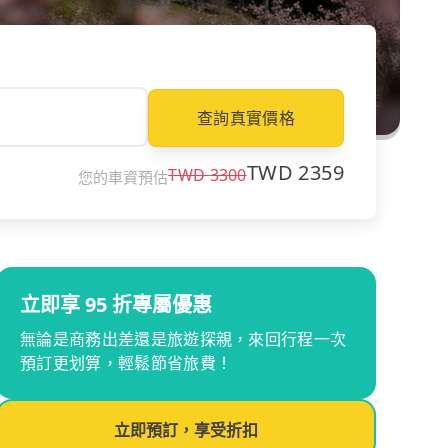
查詢真實價格
TWD
2359
TWD
3300
您的車資預估
立即享 95 折專屬優惠
無論是商務出差還是旅遊探親，來回行程一次
預訂更划算，輕鬆節省旅費！
立即預訂，享受折扣