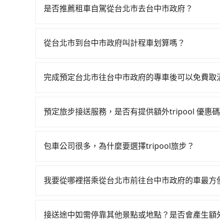
天最多有102班次高鐵可搭乘。假設從台北市中正
是否推薦租車自駕從台北市去台中市政府？
通過閘口、並在月台上等待列車的到來，大概又過了2
雖然從台北市到台中市政府可以選擇租車自駕，但
往台中高鐵站，每人票價700元，再用10分鐘出站
Toyota Yaris、Nissan Kicks，一天租金$1,50
300元後，抵達台中市政府 (台中市西屯區) 的目
從台北市到台中市政府叫計程車划算嗎？
$4,500，油錢（每公里約3元）、eTag（每公
轉乘之平均每人花費為800元。但如果全程使用tri
如選擇小黃直達，在台北可以透過app叫車的有55688台
果每日行駛里程超過200~400公里，還會額外加收
59分鐘。長距離移動確實搭乘高鐵可以比坐車快1
到車，也可考慮打電話至附近的計程車隊，如日昇
沒法提供甲租乙還的服務，所以要不當天就需往返
趕時間的人來說，預約tripool還是比較划算的。如
完成預定台北市往台中市政府的專車後可以免費取
跳錶計算，價格約為4,140~5,000元間，但如改預約
小轎車的花費至少$3,100、九人座$6,100起。透
可再節省50%的交通費用。
只要在乘車前一日清晨六點以前透過電子郵件告知
上，tripool都是你從台北市到台中市政府的最佳選
擇。
預定旅步接送服務，是否有提供額外tripool 優惠
旅步有針對已訂購去程，但也有回程需求的乘客提
價錢更優惠」，即可獲取回程95折折價券，供您預
包車公司很多，為什麼要選擇tripool旅步？
旅步提供多種車型，從轎車、休旅車到九人座，讓
途安全無憂，我們的司機都是專業且可靠的職業駕
我要從哪裡搭乘從台北市前往台中市政府的車最方
費用，且還提供優於其他業者更彈性的取消政策，
tripool提供到府專車接送服務，不論在台灣本島
郊區，我們都可以為您提供最佳的旅遊體驗。所以，如
得到，我們就保證發車。直接在官網上輸入住家地
值得信任的不二選擇！
接送途中如需停靠其他景點或地點？是否會產生額