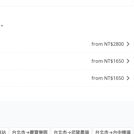
停靠，您可以參考我們的「加點服務」，每個點距離在 5 公
5 分鐘。加點費用可以在乘車當天下車前給司機現付。如果您選
外支付費用。
⋯
from NT$
2800
from NT$
1650
from NT$
1650
車站
台北市→麗寶樂園
台北市→武陵農場
台北市→台中機場