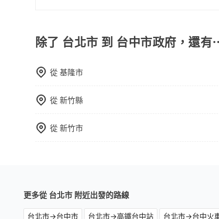
區，我們司機都會依照訂單上的資訊依約接送。
當您預約旅步的「單程專車」，如果需要在途中加點
里內，需額外支付 200 元，且每個點最多停留 
擇「計時包車」，中途需要加點停靠，則不需要額
除了 台北市 到 台中市政府，還有
從
基隆市
從
新竹縣
從
新竹市
更多從 台北市 附近出發的路線
台北市→台中市
台北市→高鐵台中站
台北市→台中火