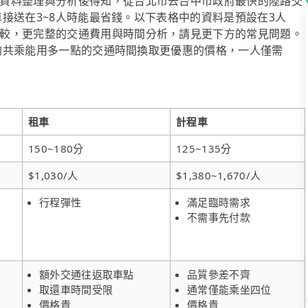
資料整理與分析後得知，從台北市去台中市政府最快的陸路交
專車接送在3~8人時能最省錢。以下表格中的資料是預設在3人
較，更完整的交通費用與時間分析，請見更下方的常見問題。
ol的共乘能用多一點的交通時間換取更優惠的價格，一人僅需
租車
計程車
150~180分
125~135分
$1,030/人
$1,380~1,670/人
行程彈性
滿足臨時需求
不需事先付款
額外交通往返取車點
品質參差不齊
取還車時間受限
通常僅能乘坐四位
價格貴
價格貴