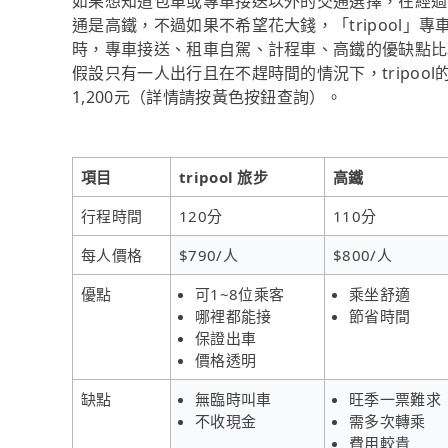
如果想知道包車或專車接送以外的交通選擇，在經過
通是高鐵，不過如果不希望花大錢，「tripool」
時，專車接送、租車自駕、計程車、高鐵的優缺點比
假設只有一人出行且在不趕時間的情況下，tripo
1,200元（詳情請按黃色按鈕查詢）。
項目
tripool 旅步
高鐵
行程時間
120分
110分
每人價格
$790/人
$800/人
優點
可1~8位乘客
乘坐舒適
哪裡都能接
節省時間
保證出車
價格透明
缺點
無臨時叫車
旺季一票難求
不收現金
需多次轉乘
費用較貴