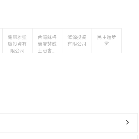
謝榮雅獵
台灣蘇格
澤源投資
民主進步
鷹投資有
蘭麥芽威
有限公司
黨
限公司
士忌會所
股份有限
公司
省時、較貴！從最早06:26一直到23:00，台北-台中一