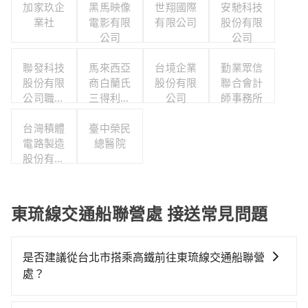
加家玖企
黑馬映像
世翔國際
安馳科技
業社
電影有限
有限公司
股份有限
公司
公司
聯發科技
馬來西亞
台境企業
勤業眾信
股份有限
商白蘭氏
股份有限
聯合會計
公司職工
三得利股
公司
師事務所
福利委員
份有限公
台灣積體
會
司台灣分
臺中榮民
電路製造
總醫院
公司
股份有限
公司
東琉線交通船聯營處 接送常見問題
是否建議從台北市搭乘高鐵前往東琉線交通船聯營
處？
若要從台北市區搭高鐵前往東琉線交通船聯營處，高鐵