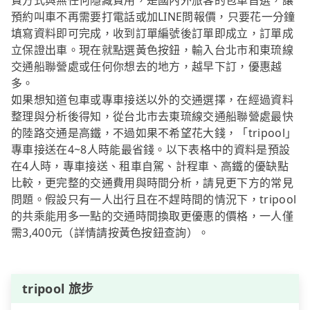
費方式與無任何隱藏費用，是國內外旅客的包車首選，讓
預約叫車不再需要打電話或加LINE問報價，只要花一分鐘
填寫資料即可完成，收到訂單編號後訂單即成立，訂單成
立保證出車。現在就點選黃色按鈕，輸入台北市和東琉線
交通船聯營處或任何你想去的地方，越早下訂，優惠越
多。
如果想知道包車或專車接送以外的交通選擇，在經過資料
整理與分析後得知，從台北市去東琉線交通船聯營處最快
的陸路交通是高鐵，不過如果不希望花大錢，「tripool」
專車接送在4~8人時能最省錢。以下表格中的資料是預設
在4人時，專車接送、租車自駕、計程車、高鐵的優缺點
比較，更完整的交通費用與時間分析，請見更下方的常見
問題。假設只有一人出行且在不趕時間的情況下，tripool
的共乘能用多一點的交通時間換取更優惠的價格，一人僅
需3,400元（詳情請按黃色按鈕查詢）。
tripool 旅步