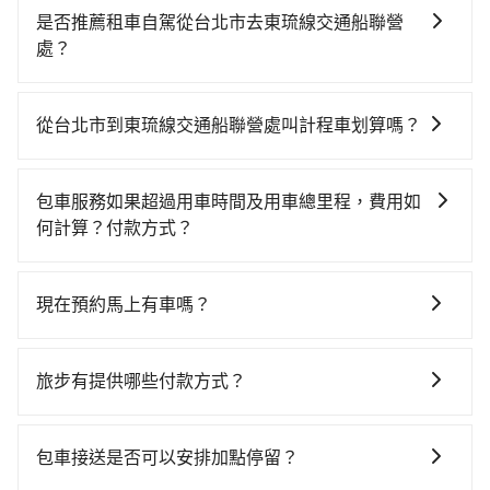
省時、較貴！從最早06:26一直到22:16，台北-左營一天
是否推薦租車自駕從台北市去東琉線交通船聯營
最多有88班次高鐵可搭乘。假設從台北市文山區前往最
處？
靠近的台北高鐵站，叫一輛計程車花費約400元、車程約
通常旅客不會選擇租車或自駕前往東琉線交通船聯營
30分鐘。抵達高鐵站後，步行進站、現場購票並於月台
處，畢竟停在路邊多天不用車，停車費與租車費用都是
排隊的時間約25分鐘，再乘坐94~134分鐘（平均114
從台北市到東琉線交通船聯營處叫計程車划算嗎？
不小開支。
分）的高鐵從台北站前往左營高鐵站，每人票價1,490
如選擇小黃直達，在台北可以透過app叫車的有55688台
元，再用10分鐘出站、等待車站前排班的計程車，搭上
灣大車隊、Uber、Line Taxi、Yoxi等，如果在路邊攔不
小黃後約花60分鐘、車費1,400元後，抵達東琉線交通船
包車服務如果超過用車時間及用車總里程，費用如
到車，也可考慮打電話至附近的計程車隊，如漢傑/紅螞
聯營處 (屏東縣東港鎮) 的目的地。全程加上轉車時間共3
何計算？付款方式？
蟻計程車、華衛車隊、大文山計程車等叫車看看。依照
小時54分鐘，假設4位同行，高鐵加轉乘之平均每人花費
旅步的包車服務可以根據您的需求安排用車，若超過預
里程跳錶計算，價格約為9,315~11,200元間，但如改預
為1,940元。但如果全程使用tripool並到府專車接送，
定的用車時間，每小時會加收1000元的費用；若超過預
約tripool可省高達$4,500。但如果要考慮到回程，屏東
現在預約馬上有車嗎？
則每人平均花費約1,690元，費時4小時3分鐘。長距離移
定的里程數，每10公里加收150元的費用。這些額外費
縣僅有合法計程車約370輛，數量約為台北市的1%、密
動確實搭乘高鐵可以比坐車快9分鐘，但卻要額外支出約
只要網站上能預約的日期與時間，就保證出車。不過
用可以在下車前付現給司機。
度僅雙北的0.3%，其叫車的難度是雙北市的310倍。綜
1,000元的交通費，所以對於不是這麼趕時間的人來說，
tripool並非計程車，無法隨招隨到，現在馬上預定從台
合以上，無論在價格或服務品質上，tripool都是你從台
旅步有提供哪些付款方式？
預約tripool還是比較划算的。如果你是三人以下要乘
北市去東琉線交通船聯營處的車，最快也是四小時後出
北市到東琉線交通船聯營處的最佳選擇。
車，也可參考tripool的拼車共乘服務，最多可再節省
目前提供信用卡 (VISA/MasterCard/JCB)、簽帳卡 (金融
發的車。
50%的交通費用。
信用卡)、先享後付的AFTEE，您可以在訂單確認後的14
包車接送是否可以安排加點停留？
天內完成付款即可。