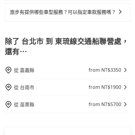
是的，我們提供您付費使用的加點服務，您可以在預訂
時設置加點停留，我們會根據您的需求安排路線。
旅步有提供哪些車型服務？可以指定車款服務嗎？
旅步有提供小轎車、休旅車、九人座供您選擇，若您有
指定車款服務的需求，可以先將您的需先提供旅步，會
有專人回覆您。
除了 台北市 到 東琉線交通船聯營處，
還有⋯
from NT$
3350
從
嘉義縣
from NT$
1900
從
台南市
from NT$
5700
從
苗栗縣