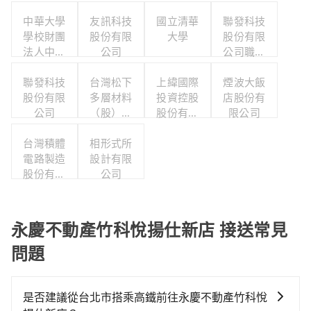
中華大學
友訊科技
國立清華
聯發科技
學校財團
股份有限
大學
股份有限
法人中華
公司
公司職工
大學
福利委員
聯發科技
台灣松下
上緯國際
煙波大飯
會
股份有限
多層材料
投資控股
店股份有
公司
（股）公
股份有限
限公司
司職工福
公司
台灣積體
利委員會
相形式所
電路製造
設計有限
股份有限
公司
公司
永慶不動產竹科悅揚仕新店 接送常見
問題
是否建議從台北市搭乘高鐵前往永慶不動產竹科悅