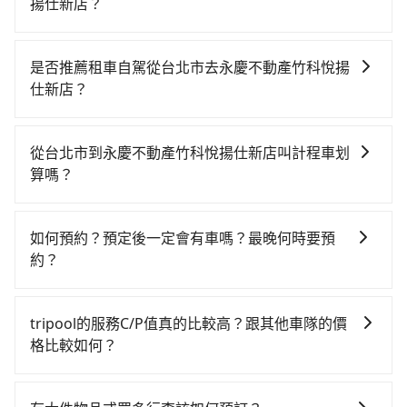
揚仕新店？
若要從台北市區搭高鐵前往永慶不動產竹科悅揚仕新
店，高鐵較貴、費時、轉車麻煩！從最早06:26一直到
是否推薦租車自駕從台北市去永慶不動產竹科悅揚
23:00，台北-新竹一天最多有61班次高鐵可搭乘。假設
仕新店？
從台北市北投區前往最靠近的台北高鐵站，叫一輛計程
雖然從台北市到永慶不動產竹科悅揚仕新店可以選擇租
車花費約400元、車程約35分鐘。抵達高鐵站後，步行
車自駕，但花費可能不小。租車公司一般以天為單位計
進站、現場購票並於月台排隊的時間約25分鐘，再乘坐
從台北市到永慶不動產竹科悅揚仕新店叫計程車划
費，小轎車如Toyota Yaris、Nissan Kicks，一天租金
30~35分鐘（平均34分）的高鐵從台北站前往新竹高鐵
算嗎？
$1,500起，九人座如Hyundai Staria或Volkswagen
站，每人票價290元，再用5分鐘出站、等待車站前排班
如選擇小黃直達，在台北可以透過app叫車的有55688台
T6，一天租金約$4,500，油錢（每公里約3元）、
的計程車，搭上小黃後約花30分鐘、車費400元後，抵
灣大車隊、Uber、Line Taxi、Yoxi等，如果在路邊攔不
eTag（每公里約1元）、路邊停車（每小時約40元）、
達永慶不動產竹科悅揚仕新店 (新竹市東區) 的目的地。
如何預約？預定後一定會有車嗎？最晚何時要預
到車，也可考慮打電話至附近的計程車隊，如共享車
保險費、罰單另計。由於絕大多數的租車公司都沒法提
全程加上轉車時間共2小時2分鐘，假設3位同行，高鐵加
約？
隊、優良計程車、優良衛星車隊等叫車看看。依照里程
供甲租乙還的服務，所以要不當天就需往返台北市與永
轉乘之平均每人花費為560元。但如果全程使用tripool
如要預約從台北市前往永慶不動產竹科悅揚仕新店的專
跳錶計算，價格約為2,015~2,400元間，但如改預約
慶不動產竹科悅揚仕新店，不然就是需要一次租用多
並到府專車接送，則每人平均花費約480元，費時1小時
車接送服務，可直接線上輸入上下車地點或地址，三秒
tripool可省高達$1,000。綜合以上，無論在價格或服務
天，如此預計小轎車的花費至少$2,400、九人座$5,400
tripool的服務C/P值真的比較高？跟其他車隊的價
6分鐘。選擇搭乘高鐵而不預約包車，不僅每人至少額外
內即可查到真實價格，照著步驟填寫完乘客資料與線上
品質上，tripool都是你從台北市到永慶不動產竹科悅揚
起。透過app預約tripool的單程專車接送才是前往最便
格比較如何？
負擔80元車資，而且更會額外浪費56分鐘在轉乘與等車
刷卡，訂單即成立。在拿到訂單編號後，隨即會在手機
仕新店的最佳選擇。
宜方便的選擇。
上，現在還不馬上來預約tripool！如果你僅有兩位乘
在服務品質許可下，乘客當然希望價格越便宜越好，而
上收到簡訊以及電子郵件確認信，如此就完成預約了，
車，也可參考tripool的拼車共乘服務，最多可再節省
市場上稍具規模且合法經營的業者，有以短程與城市為