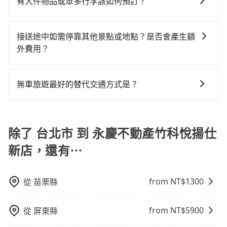
而司機與車輛的詳細資料，將於乘車前一晚八點透過
有大件物品或眾多行李該如何預訂？
50%的交通費用。
主的台灣大車隊、大都會、LINE Taxi、Uber，機場接送
SMS和EMAIL提供。一旦付款完畢，tripool保證出車。
一般情況，九人座最多可以乘坐八位乘客以及置放六件
則有肯驛、全鋒、格上租車、和運租車，包車旅遊則是
一般建議出發前一天中午以前完成預約，越早下訂價格
30吋的行李箱，但如有大件行李、衝浪板、樂器、廣告
KKDAY、KLOOK、叫車吧等。tripool旅步專注在長程
越低價，如臨時需要，前一天傍晚五點前仍會收單，最
接送途中如需停靠其他景點或地點？是否會產生額
看板、床墊、折疊單車、家電等，在乘客人數不多的情
單程接送與跨縣市計時包車，不論從哪邊去哪裡（當然
遲如當天下午過後乘車，四小時前仍能預約。
外費用？
況下，可以將後座倒放來騰出置物空間。基本上只要不
也包括台北市去永慶不動產竹科悅揚仕新店），全台保
當您預約旅步的「單程專車」，如果需要在途中加點停
遮住司機視線、不會破壞車體、不影響行車安全，會讓
證出車。由於有高效的車輛調度能力，能以市價7~8折提
靠，您可以參考我們的「加點服務」，每個點距離在 5
乘客盡量塞、盡量放。在預定前，建議先丈量好尺寸，
供專車到府服務，是絕大多數乘客出行的最佳選擇。
無車旅遊最好的替代交通方式是？
公里內，需額外支付 200 元，且每個點最多停留 5 分
並事先透過官網的線上客服洽詢，確認沒問題再下訂。
如果您沒有車，想要出門旅遊，最好的替代交通方式要
鐘。加點費用可以在乘車當天下車前給司機現付。如果
看您旅遊的目的地而定。您可以善用大眾運輸，例如：
您選擇「計時包車」，中途需要加點停靠，則不需要額
公車、捷運、客運等，或者考慮租車。如果您想要更便
除了 台北市 到 永慶不動產竹科悅揚仕
外支付費用。
利的出行方式，您也可以選擇使用像是旅步提供的包車
新店，還有⋯
服務，由專人到府接送，讓您更加輕鬆自在。
from NT$
1300
從
苗栗縣
from NT$
5900
從
屏東縣