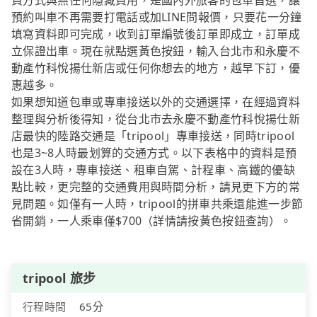
費方式與無任何隱藏費用，是國內外旅客的包車首選，讓
預約叫車不再需要打電話或加LINE問報價，只要花一分鐘
填寫資料即可完成，收到訂單編號後訂單即成立，訂單成
立保證出車。現在就點選黃色按鈕，輸入台北市和永慶不
動產竹科悅揚仕新店或任何你想去的地方，越早下訂，優
惠越多。
如果想知道包車或專車接送以外的交通選擇，在經過資料
整理與分析後得知，從台北市去永慶不動產竹科悅揚仕新
店最快的陸路交通是「tripool」專車接送，同時tripool
也是3~8人時最划算的交通方式。以下表格中的資料是預
設在3人時，專車接送、租車自駕、計程車、高鐵的優缺
點比較，更完整的交通費用與時間分析，請見更下方的常
見問題。如僅有一人時，tripool的拼車共乘還能進一步節
省開銷，一人乘車僅$700（詳情請按黃色按鈕查詢）。
tripool 旅步
行程時間
65分