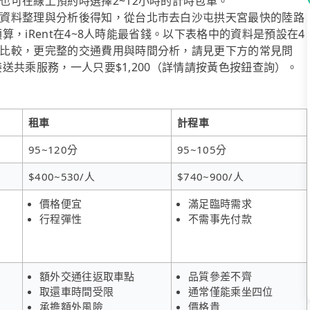
也可在線上預約時選擇2~12小時的計時包車。
資料整理與分析後得知，從台北市去白沙屯拱天宮最快的陸路
預算，iRent在4~8人時能最省錢。以下表格中的資料是預設在4
比較，更完整的交通費用與時間分析，請見更下方的常見問
接送共乘服務，一人只要$1,200（詳情請按黃色按鈕查詢）。
租車
計程車
95~120分
95~105分
$400~530/人
$740~900/人
價格便宜
滿足臨時需求
行程彈性
不需事先付款
額外交通往返取車點
品質參差不齊
取還車時間受限
通常僅能乘坐四位
承擔額外風險
價格貴