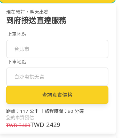
現在預訂，明天出發
到府接送直達服務
上車地點
下車地點
查詢真實價格
距離
：
117 公里
｜
旅程時間
：
90 分鐘
您的車資預估
TWD
2429
TWD
3400