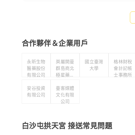
合作夥伴＆企業用戶
永昕生物
英屬開曼
國立臺灣
格林財稅
醫藥股份
群島商北
大學
會計記帳
有限公司
極星藥業
士事務所
集團股份
安谷投資
有限公司
臺客媒體
有限公司
文化有限
公司
白沙屯拱天宮 接送常見問題