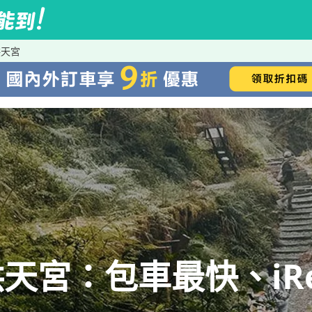
拱天宮
天宮：包車最快、iRe