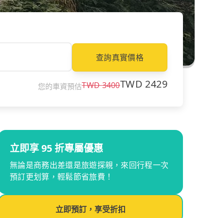
查詢真實價格
TWD
2429
TWD
3400
您的車資預估
立即享 95 折專屬優惠
無論是商務出差還是旅遊探親，來回行程一次
預訂更划算，輕鬆節省旅費！
立即預訂，享受折扣