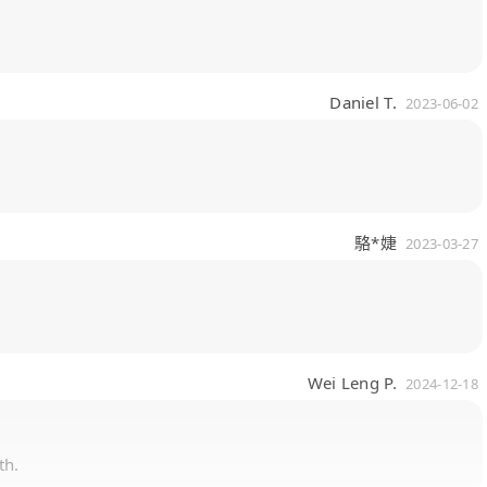
Daniel T.
2023-06-02
駱*婕
2023-03-27
Wei Leng P.
2024-12-18
th.