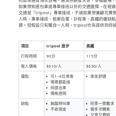
的苗栗通霄海水浴場、通霄拱朝雲天宮、幸福農場，
如果想知道包車或專車接送以外的交通選擇，在經過
交通是「tripool」專車接送，不過如果想兼顧花費
人時，專車接送、租車自駕、計程車、高鐵的優缺點
題。但假設只有獨自一人時，tripool也有提供到府
項目
tripool 旅步
高鐵
行程時間
90分
115分
每人價格
$610/人
$630/人
優點
可1~8位乘客
乘坐舒適
哪裡都能接
保證出車
價格透明
缺點
無臨時叫車
旺季一票難求
不收現金
需多次轉乘
又貴又費時