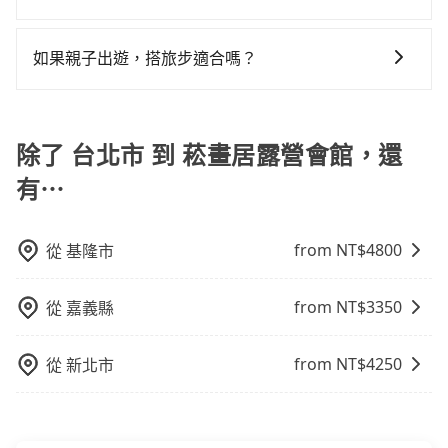
樣。另外，偶爾也會遇到明明已經預約了時間但上一位
您可以關注我們的官網、社交媒體或訂閱電子郵件獲取
用戶卻遲遲尚未歸還，又或者要還車時卻偏偏找不到停
最新資訊。
如果親子出遊，搭旅步適合嗎？
車位，對於急著用車或者要載其他乘客的人來說就有不
小的風險。最後，雖然路邊隨租隨還看似方便，但實際
適合的，另外旅步也特別為您心愛的寶貝準備了兒童座
使用時還是有其區域的限制，實際可停靠的地點與你的
椅及兒童用增高墊供您選購(租借300元/個)，讓您和孩子
上下車地點仍有段距離，在遇到下雨天或者載行李時，
出遊時安全更有保障。
除了 台北市 到 菘畫居露營會館，還
就顯得非常不便。
有⋯
from NT$
4800
從
基隆市
from NT$
3350
從
嘉義縣
from NT$
4250
從
新北市