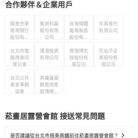
合作夥伴＆企業用戶
國泰世華
美商科磊
台灣積體
存真食代
商業銀行
股份有限
電路製造
有限公司
股份有限
公司
股份有限
公司
公司
台北市電
澤源投資
普瑞博生
花仙子企
腦商業同
有限公司
技股份有
業股份有
業公會
限公司
限公司
台北公共
英屬蓋曼
客家事務
群島商家
協會
庭傳媒股
份有限公
司城邦分
公司
菘畫居露營會館 接送常見問題
是否建議從台北市搭乘高鐵前往菘畫居露營會館？