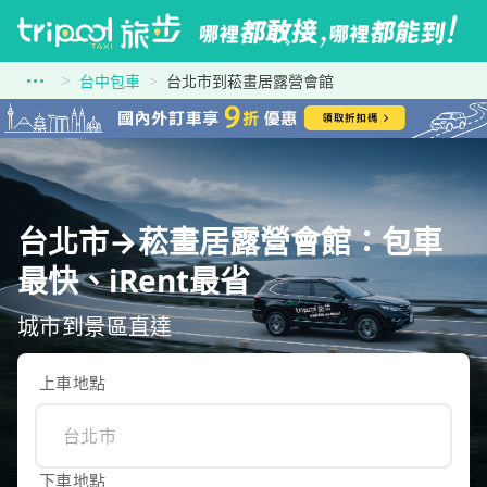
台中包車
台北市到菘畫居露營會館
台北市→菘畫居露營會館：包車
最快、iRent最省
城市到景區直達
上車地點
下車地點