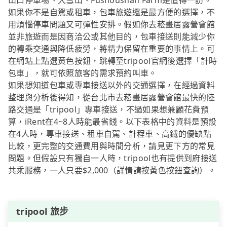
山口停車場、大雪山、Fushoushan Farm是值得一訪。
如果你不是自駕或租車，包車旅遊還是最方便的選擇，不
用煩惱停車問題又可彈性安排。假如你去菘畫居露營會館
並非旅遊而是因商洽公或其他目的，包車接送則能減少你
的轉乘交通與降低疲勞，將精力保留在重要的事情上。可
在網站上點選黃色按鈕，跳轉至tripool官網後選擇「計時
包車」，就可依照旅客的需求預約叫車。
如果想知道包車或專車接送以外的交通選擇，在經過資料
整理與分析後得知，從台北市去菘畫居露營會館最快的陸
路交通是「tripool」專車接送，不過如果想兼顧花費預
算，iRent在4~8人時能最省錢。以下表格中的資料是預設
在4人時，專車接送、租車自駕、計程車、高鐵的優缺點
比較，更完整的交通費用與時間分析，請見更下方的常見
問題。但假設只有獨自一人時，tripool也有提供到府接送
共乘服務，一人只要$2,000（詳情請按黃色按鈕查詢）。
tripool 旅步