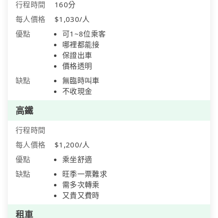
行程時間
160分
每人價格
$1,030/人
優點
可1~8位乘客
哪裡都能接
保證出車
價格透明
缺點
無臨時叫車
不收現金
高鐵
行程時間
每人價格
$1,200/人
優點
乘坐舒適
缺點
旺季一票難求
需多次轉乘
又貴又費時
租車