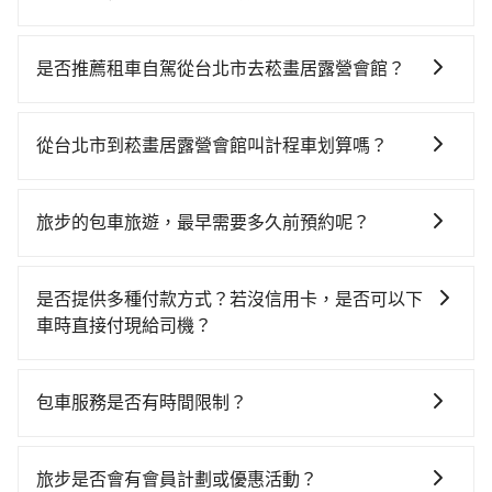
若要從台北市區搭高鐵前往菘畫居露營會館，高鐵較
貴、費時！從最早06:26一直到23:00，台北-台中一天最
是否推薦租車自駕從台北市去菘畫居露營會館？
多有102班次高鐵可搭乘。假設從台北市萬華區前往最靠
如果你有台灣駕照且對自己駕駛技術有信心，且在車上
近的台北高鐵站，叫一輛計程車花費約200元、車程約
時不需要閉目養神（因為要自己開車），最重要的是你
20分鐘。抵達高鐵站後，步行進站、現場購票並於月台
從台北市到菘畫居露營會館叫計程車划算嗎？
當天就要來回，那在台北路邊可隨租隨借的iRent應該是
排隊的時間約25分鐘，再乘坐47~66分鐘（平均57分）
如選擇小黃直達，在台北可以透過app叫車的有55688台
你最便宜選擇。註冊完iRent的app後，可以每小時
的高鐵從台北站前往台中高鐵站，每人票價700元，再用
灣大車隊、Uber、Line Taxi、Yoxi等，如果在路邊攔不
$115~205承租小轎車，每公里再額外加收$3.2，從台北
10分鐘出站、等待車站前排班的計程車，搭上小黃後約
旅步的包車旅遊，最早需要多久前預約呢？
到車，也可考慮打電話至附近的計程車隊，如全能交
市（萬華區）到菘畫居露營會館的花費預估為
花70分鐘、車費1,800元後，抵達菘畫居露營會館 (台中
當您的行程確定後，建議盡早預訂包車服務，因為旅步
通、巨翼計程車、台北市成功計程車等叫車看看。依照
$2,600~3,250（金額差異來自於平假日、車款差異、抵
市和平區) 的目的地。全程加上轉車時間共2小時58分
提供早鳥優惠，您越早預訂就能享有更優惠的價格。所
里程跳錶計算，價格約為4,790~5,700元間，但如改預約
達目的地後多久原路返回），雖已將eTag和可能的每小
是否提供多種付款方式？若沒信用卡，是否可以下
鐘，假設4位同行，高鐵加轉乘之平均每人花費為1,200
以不妨趁早訂購，享受更划算的價格。
tripool可省高達$1,600。關於交通需要特別注意：像菘
時40元路邊停車費用預估進去，但額外的汽車保險與可
車時直接付現給司機？
元。但如果全程使用tripool並到府專車接送，則每人平
畫居露營會館這樣的偏遠地區，計程車不會在路上巡迴
能的罰單都需自付。再者，和運的iRent只提供最基本的
均花費約1,030元，費時2小時40分鐘。選擇搭乘高鐵而
目前旅步提供多種付款方式可供選擇，包括線上刷卡
找客人。它們通常只在特定地點等候，或者必須透過叫
車型，如Toyota Yaris、Prius C、Vios這類乘坐體驗較
不預約包車，不僅每人至少額外負擔170元車資，而且更
(VISA/MasterCard/JCB)、簽帳卡 (金融信用卡) 和
車平台或電話叫車，這代表你需要事先預約，並且要做
包車服務是否有時間限制？
差的車款，如果人數超過四位，更是沒有較大的七人座
會額外浪費18分鐘在轉乘與等車上，現在還不馬上來預
AFTEE 先享受後付款等。若您沒有信用卡，建議可以使
好等待較久的心理準備。綜合以上，無論在價格或服務
或九人座可供選擇，而且無人租車最令人詬病的就是車
約tripool！如果你是三人以下要乘車，也可參考tripool
我們提供2-12小時彈性包車時間選擇，您可依據您的行
用 AFTEE 的服務，您可以在訂單成立後的14天內到超商
品質上，tripool都是你從台北市到菘畫居露營會館的最
況，打開車門才發現仍有上一組乘客遺留的垃圾或者撞
的拼車共乘服務，最多可再節省50%的交通費用。
程安排。
櫃檯繳費，或者利用 ATM 完成匯款。
旅步是否會有會員計劃或優惠活動？
佳選擇。
凹的車門仍未被修理，每一次租車都好像在開樂透一