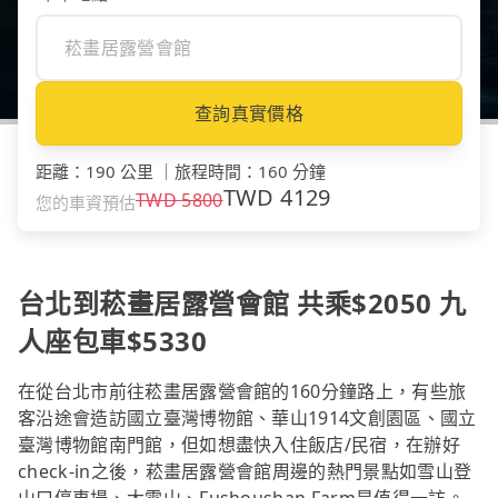
查詢真實價格
距離
：
190 公里
｜
旅程時間
：
160 分鐘
TWD
4129
TWD
5800
您的車資預估
台北到菘畫居露營會館 共乘$2050 九
人座包車$5330
在從台北市前往菘畫居露營會館的160分鐘路上，有些旅
客沿途會造訪國立臺灣博物館、華山1914文創園區、國立
臺灣博物館南門館，但如想盡快入住飯店/民宿，在辦好
check-in之後，菘畫居露營會館周邊的熱門景點如雪山登