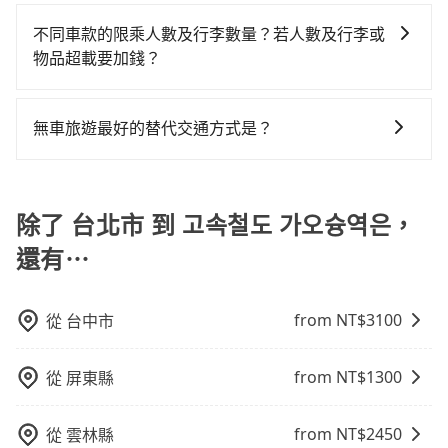
使用包車進行深度探訪周邊景點時，可以充分利用包車
營、學生搬家、投票返鄉、商務出差、貴賓來訪、寵物
tripool會盡快改派以減少乘客等待的時間。
但如果你當天只需要單程前往，隔天或多天後才需返
的便利性和彈性，探訪更多的景點，並且可以按照自己
檢疫、預約叫車、機場接送、定期洗腎、包月上下班，
不同車款的限乘人數及行李數量？若人數及行李或
回，租車就非常不方便。再者，租車地點可能離你的住
的節奏和時間進行遊覽。除了景點本身，還可以體驗周
或者任何跨縣市接送的需求，tripool都能滿足你。乘車
物品超載要加錢？
家/辦公室/起點還有段路，且須配合車行營業時間做租還
邊的文化和風俗，品嚐當地的美食，與當地人交流，深
前一天下午五點以前完成預約，隔天保證出車。如需公
動作，另外承租過程繁瑣，租還通常需額外花費30分鐘
我們提供不同種類的車輛，讓您根據需求選擇最適合您
入體驗當地的生活和文化。在探訪景點時，可以積極尋
司報帳打統編，在結帳時可以受理，並於乘車後一週內
做簽約與車體檢查，甚至還要先自行加滿油，如遇到不
的車型。 五人座驕車可乘坐三位乘客，並可攜帶三個隨
找當地導遊或者向當地居民請教，了解更多的深度資訊
寄出電子收據。
無車旅遊最好的替代交通方式是？
肖業者，還車時可能遭遇各種莫名理由而被額外收費，
身行李與兩個30吋行李箱 五人座休旅車可乘坐四位乘
和內幕，並且可以在旅途中收集更多的故事和經驗，豐
風險可謂不小。
如果您沒有車，想要出門旅遊，最好的替代交通方式要
客，並可攜帶四個隨身行李與三個30吋行李箱 九人座廂
富自己的旅程。
看您旅遊的目的地而定。您可以善用大眾運輸，例如：
型車可乘坐八位乘客，並可攜帶八個隨身行李與六個30
公車、捷運、客運等，或者考慮租車。如果您想要更便
除了 台北市 到 고속철도 가오슝역은，
吋行李箱。 為了確保行車安全及遵守相關法規，我們不
利的出行方式，您也可以選擇使用像是旅步提供的包車
能超載人數。 如果您攜帶的行李或物品較多，我們會根
還有⋯
服務，由專人到府接送，讓您更加輕鬆自在。
據情況收取微搬家費用，費用在300至500元之間。
from NT$
3100
從
台中市
from NT$
1300
從
屏東縣
from NT$
2450
從
雲林縣