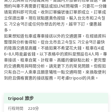
費方式與無任何隱藏費用，是國內外旅客的包車首選，讓
預約叫車不再需要打電話或加LINE問報價，只要花一分鐘
填寫資料即可完成，收到訂單編號後訂單即成立，訂單成
立保證出車。現在就點選黃色按鈕，輸入台北市和고속철
도 가오슝역은或任何你想去的地方，越早下訂，優惠越
多。
如果想知道包車或專車接送以外的交通選擇，在經過資料
整理與分析後得知，從台北市去고속철도 가오슝역은最快
的陸路交通是高鐵，不過如果不希望花大錢，租車在4或
6~8人時能最省錢。以下表格中的資料是預設在4人時，專
車接送、租車自駕、計程車、高鐵的優缺點比較，更完整
的交通費用與時間分析，請見更下方的常見問題。但假如
只有自己一人乘車且願意犧牲一點交通時間，來換取便利
到府且價格實惠的接送服務，可考慮tripool的共乘。
tripool 旅步
行程時間
220分