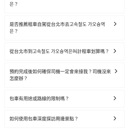
은？
若要從台北市區搭高鐵前往고속철도 가오슝역은，高鐵乘
坐舒適、省時、較貴！從最早06:26一直到22:16，台北-
是否推薦租車自駕從台北市去고속철도 가오슝역
左營一天最多有88班次高鐵可搭乘。假設從台北市中正
은？
區步行或搭乘公車前往台北高鐵站，接著在站內購買高
如你有駕照又不排斥自駕，且又不需要利用移動的時間
鐵票、通過閘口、並在月台上等待列車的到來，大概又
在車上休息，那在台北市中正區有約30間租車車行，比
過了25分鐘，再乘坐94~134分鐘（平均114分）的高鐵
從台北市到고속철도 가오슝역은叫計程車划算嗎？
方說任我行小客車租賃、美格瑞汽車租賃、金宮小客車
從台北站前往左營高鐵站，每人票價1,490元，再用10分
如選擇小黃直達，在台北可以透過app叫車的有55688台
租賃。一般租車以天為單位，小轎車如Toyota Altis、
鐘出站，最後再根據距離的遠近或者天候狀況，決定是
灣大車隊、Uber、Line Taxi、Yoxi等，如果在路邊攔不
Nissan Tiida，一天租金約$1,500，九人座如Hyundai
步行一段路或者搭乘公車抵達最終的目的地。全程加上
預約完成後如何確保司機一定會來接我？司機沒來
到車，也可考慮打電話至附近的計程車隊，如聖惠衛星
Starex或Volkswagen T5，一天$4,500起，油錢（每公
轉車時間共2小時29分鐘，假設4位同行，高鐵加轉乘之
怎麼辦？
車隊、優質計程車、多元化計程車等叫車看看。依照里
里約3元）、eTag（每公里約1元）、路邊停車（每小時
平均每人花費為1,490元。但如果全程使用tripool並到
只要完成預約並付款完成，訂單就成立，tripool也保證
程跳錶計算，價格約為8,665~10,400元間，但如改預約
約40元）、保險費、罰單另計多數租車合約上都會載明
府專車接送，則每人平均花費約1,430元，費時3小時42
派車。在出發前一天晚上八點時，會透過電子郵件與簡
tripool可省高達$4,700。綜合以上，無論在價格或服務
每日里程限定200~400公里，超過還會額外加收
包車有用途或路線的限制嗎？
分鐘。長距離移動確實搭乘高鐵可以比坐車快，但卻要
訊提供司機的姓名、電話、車牌、車型等資訊，如在約
品質上，tripool都是你從台北市到고속철도 가오슝역은
100~2,000元不等的費用。由於絕大多數的租車公司都
額外支出約240元的交通費，所以對於不是這麼趕時間的
不管是從台北市前往고속철도 가오슝역은或是全台灣任何
定好的時間與上車地點沒有看到司機，可主動電話聯
的最佳選擇。
沒有提供甲租乙還的服務，假設你當天就往返台北市
人來說，預約tripool還是比較划算的。如果你是三人以
地方，只要是長途交通且途中遵守台灣法律，無論是清
繫，可能原本約定的地點不適合暫停而改停靠在附近的
如何使用包車深度探訪周邊景點？
（中正區）與고속철도 가오슝역은，預計的小轎車花費為
下要乘車，也可參考tripool的拼車共乘服務，最多可再
明掃墓、包車旅遊、參加喜宴/喪禮、就醫回診、登山露
位置。但如果遇到車輛故障或者前一趟車嚴重耽誤，
$4,500或九人座$7,500。當然這金額比搭計程車便宜，
節省50%的交通費用。