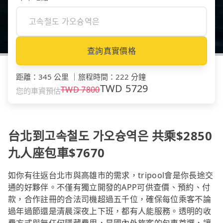
查詢真實價格
距離
：
345 公里
｜
旅程時間
：
222 分鐘
TWD
5729
TWD
7800
您的車資預估
台北到고속철도 가오슝역은 共乘$2850
九人座包車$7670
如你有往返台北市與高雄市的需求，tripool會是你長途交
通的好夥伴。不僅有獨立開發的APP可供查價、預約、付
款，合作註冊的合法司機超過五千位，確保每位乘客不論
過年過節還是清晨深夜上下班，都有人能服務。透明的收