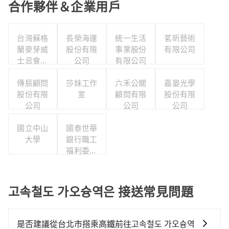
合作夥伴＆企業用戶
台灣蘇格
長榮海運
統一生活
茗昕藝術
蘭麥芽威
股份有限
事業股份
有限公司
士忌會所
公司
有限公司
股份有限
傳辰顧問
公司
莎妹工作
六禾公關
嘉晏光學
股份有限
室
顧問有限
股份有限
公司
公司
公司
國立中山
國泰世華
大學
銀行職工
福利委員
會
고속철도 가오슝역은 接送常見問題
是否建議從台北市搭乘高鐵前往고속철도 가오슝역