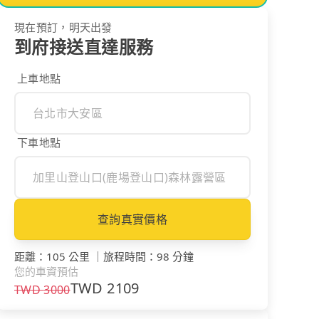
現在預訂，明天出發
到府接送直達服務
上車地點
下車地點
查詢真實價格
距離
：
105 公里
｜
旅程時間
：
98 分鐘
您的車資預估
TWD
2109
TWD
3000