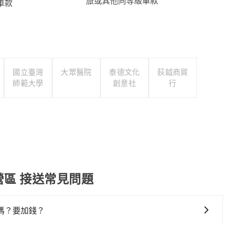
旅或其他同等級車款
車款
國立臺灣
大眾醫院
泰德文化
荻鉞商貿
師範大學
創意社
行
營區 接送常見問題
嗎？要加錢？