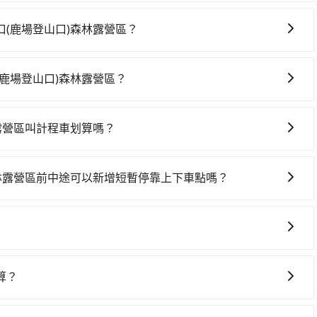
，旅步可能會根據行經的路線是否超過海拔1500公尺來進行
、出發前先與您進行確認，確保您明確知道所有的費用。我們
(鹿場登山口)森林露營區？
放心地享受旅步為您提供的服務。
登山口)森林露營區，高鐵較貴、費時、轉車麻煩！從最早
班次高鐵可搭乘。假設從台北市大安區 (台北市大安區) 前往最靠近
鹿場登山口)森林露營區？
約16分鐘。抵達高鐵站後，步行進站、現場購票並於月台排隊
車上時不需要閉目養神（因為要自己開車），最重要的是你當
）的高鐵從台北站前往苗栗高鐵站，每人票價430元，再用5分
是你最便宜選擇。註冊完iRent的app後，可以每小時
2分鐘、車費1,400元後，抵達加里山登山口(鹿場登山口)
露營區叫計程車划算嗎？
2，從台北市大安區到加里山登山口(鹿場登山口)森林露營區的花費
轉車時間共2小時34分鐘，假設2位同行，高鐵加轉乘之平均每
灣大車隊、Uber、Line Taxi、Yoxi等，如果在路邊攔不
、車款差異、抵達目的地後多久原路返回），雖已將eTag和可能
府專車接送，則每人平均花費約1,050元，費時1小時38分鐘。選
車隊，如建國計程車、吉利計程車、鑫明交通等叫車看看。依
保險與可能的罰單都需自付。再者，和運的iRent只提供最
80元車資，而且更會額外浪費56分鐘在轉乘與等車上，現在
林露營區前中途可以新增短暫停靠上下車點嗎？
改預約tripool可省高達$1,100。但如果要考慮到回程，苗栗
Vios這類乘坐體驗較差的車款，如果人數超過四位，更是沒有較大的
也可參考tripool的拼車共乘服務，最多可再節省50%的交通
從台北市大安區前往加里山登山口(鹿場登山口)森林露營區的途中
、密度僅雙北的0.5%，其叫車的難度是雙北市的190倍。綜合
病的就是車況，打開車門才發現仍有上一組乘客遺留的垃圾或
內加收200元。雖然可能有些路線完全順路，但是司機多點停
你從台北市大安區到加里山登山口(鹿場登山口)森林露營區的最佳
樂透一樣。另外，偶爾也會遇到明明已經預約了時間但上一位
補償。
到停車位，對於急著用車或者要載其他乘客的人來說就有不小
座箱型車為主，車款品牌以豐田Toyota、福特Ford、福斯
際使用時還是有其區域的限制，實際可停靠的地點與你的上下
拉Tesla、賓士Benz等高級車款。全部五年內合法營業用車，
算？
就顯得非常不便。
特殊需求或人數較多，需要大T保母車、20人座中巴、40人
的價格通常是根據時間或距離來計算，而且在不同城市和地