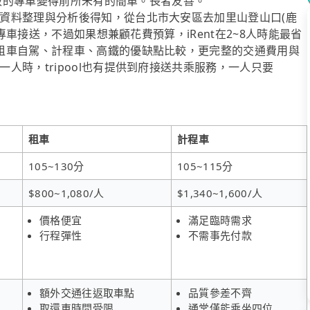
接駁的專車變得前所未有的簡單。長者友善。
資料整理與分析後得知，從台北市大安區去加里山登山口(鹿
」專車接送，不過如果想兼顧花費預算，iRent在2~8人時能最省
租車自駕、計程車、高鐵的優缺點比較，更完整的交通費用與
人時，tripool也有提供到府接送共乘服務，一人只要
租車
計程車
105~130分
105~115分
$800~1,080/人
$1,340~1,600/人
價格便宜
滿足臨時需求
行程彈性
不需事先付款
額外交通往返取車點
品質參差不齊
取還車時間受限
通常僅能乘坐四位