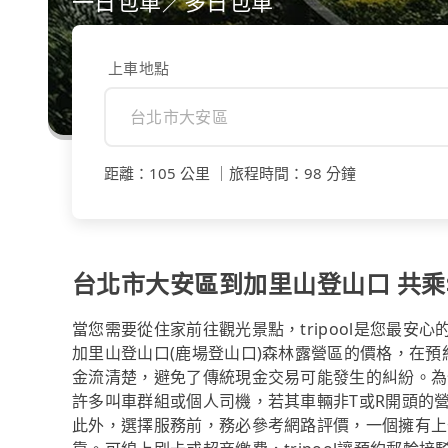
一日包車／多日包車
上車地點
距離
：
105 公里
｜
旅程時間
：
98 分鐘
台北市大安區到加里山登山口 共乘$1
當您需要從住家前往觀光景點，tripool是您最
加里山登山口(鹿場登山口)森林露營區的價格，在
金流清楚，避免了傳統現金交易可能發生的糾紛。為什
許多叫車群組或個人司機，若其車輛非T或R開頭的
此外，選擇服務前，務必參考網路評價，一個擁有上