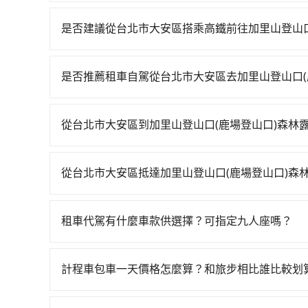
可以的，當您的旅程需要穿越山區或是高海拔地區時
額外的費用收取。但是，這些費用會在您下訂單後
是否建議從台北市大安區搭乘高鐵前往加里山登山口
會透過Email的方式向您說明收費細節，讓您能更
若要從台北市大安區搭高鐵前往加里山登山口(鹿場
06:26一直到23:00，台北-苗栗一天最多有30
是否推薦租車自駕從台北市大安區去加里山登山口(
的台北高鐵站，叫一輛計程車花費約200元、車程
如果你有台灣駕照且對自己駕駛技術有信心，且在
的時間約25分鐘，再乘坐42~48分鐘（平均46分
天就要來回，那在台北路邊可隨租隨借的iRent應該
鐘出站、等待車站前排班的計程車，搭上小黃後約花6
從台北市大安區到加里山登山口(鹿場登山口)森林
$115~205承租小轎車，每公里再額外加收$3.
森林露營區 (苗栗縣南庄鄉) 的目的地。全程加上
如選擇小黃直達，在台北可以透過app叫車的有55688台
預估為$1,600~2,150（金額差異來自於平假日
人花費為1,230元。但如果全程使用tripool並到
到車，也可考慮打電話至台北市大安區附近的計程
的每小時40元路邊停車費用預估進去，但額外的汽車
擇搭乘高鐵而不預約包車，不僅每人至少額外負擔1
從台北市大安區抵達加里山登山口(鹿場登山口)森
照里程跳錶計算，價格約為2,665~3,200元間，但如
基本的車型，如Toyota Yaris、Prius C、
還不馬上來預約tripool！如果你是獨自一人乘車，
tripool有提供多點上下車接送服務，線上預約
縣僅有合法計程車約380輛，數量約為台北市的1%
七人座或九人座可供選擇，而且無人租車最令人詬
費用。
可備註加點。每個加點位置，前後額外里程數5公里
以上，無論在價格或服務品質上，tripool都是
者撞凹的車門仍未被修理，每一次租車都好像在開
租車代駕有什麼車款供選擇？可指定九人座嗎？
靠就會有額外的等待時間，收取額外費用是必要的
選擇。
用戶卻遲遲尚未歸還，又或者要還車時卻偏偏找不
tripool提供的車型以五人座小轎車、休旅車與九人
的風險。最後，雖然路邊隨租隨還看似方便，但實
VW為主，其中也有少量進口車像凌志Lexus、特斯
計程車包車一天價格怎麼算？和旅步相比誰比較划
車地點仍有段距離，在遇到下雨天或者載行李時，
百分百無菸車，乘客均有最高500萬乘客險。如果有
計程車包車的價格通常根據時間或距離計算，包車
座大巴或遊覽車，可特別填單並另外報價。