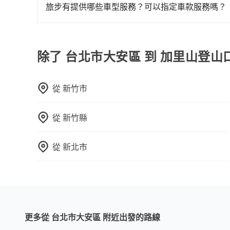
區，價格可能有所不同。另外，計程車包車價格也
旅步有提供哪些車型服務？可以指定車款服務嗎？
前，最好先詢問清楚具體價格和注意事項。相比之
旅步有提供小轎車、休旅車、九人座供您選擇，若
車時間和里程、車型來計費，價格在網站上公開透
專人回覆您。
除了 台北市大安區 到 加里山登山
從
新竹市
從
新竹縣
從
新北市
更多從 台北市大安區 附近出發的路線