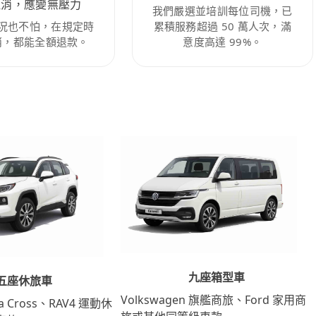
取消，應變無壓力
我們嚴選並培訓每位司機，已
況也不怕，在規定時
累積服務超過 50 萬人次，滿
消，都能全額退款。
意度高達 99%。
九座箱型車
五座休旅車
Volkswagen 旗艦商旅、Ford 家用商
lla Cross、RAV4 運動休