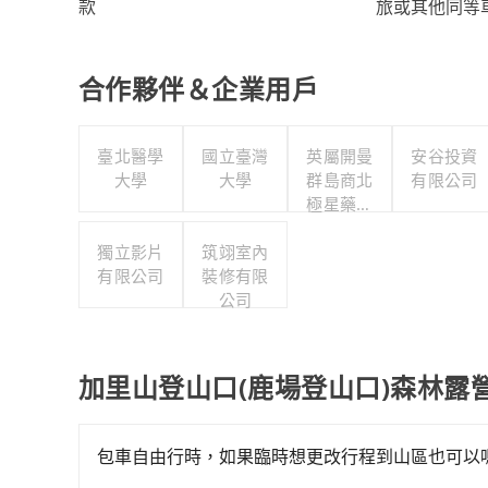
旅或其他同等
款
合作夥伴＆企業用戶
臺北醫學
國立臺灣
英屬開曼
安谷投資
大學
大學
群島商北
有限公司
極星藥業
集團股份
獨立影片
筑翊室內
有限公司
有限公司
裝修有限
公司
加里山登山口(鹿場登山口)森林露
包車自由行時，如果臨時想更改行程到山區也可以