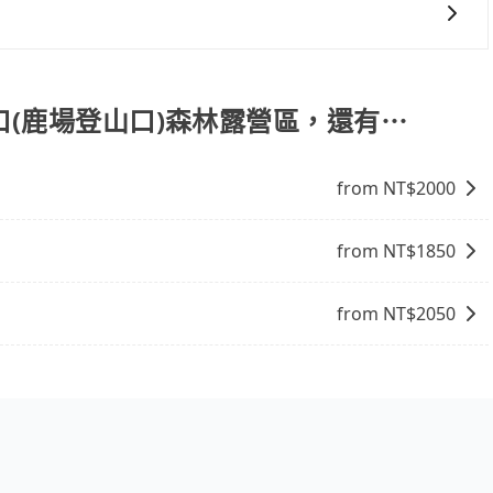
可能會因為交通狀況等因素而有所變動。因此，在預定包車之
下，旅步的包車服務價格相對更為透明和具體，一般是按照包
您有指定車款服務的需求，可以先將您的需先提供旅步，會有
明，方便客戶可以更加準確地了解行程所需時間和費用。
口(鹿場登山口)森林露營區，還有⋯
from NT$
2000
from NT$
1850
from NT$
2050