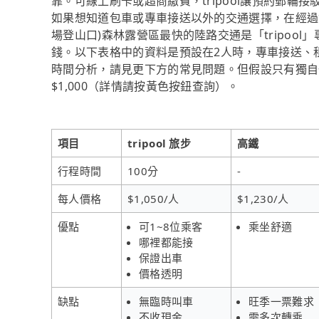
靠。可線上刷卡或超商繳費，tripool讓預約郵輪
如果想知道包車或專車接送以外的交通選擇，在經過
場登山口)森林露營區最快的陸路交通是「tripool
錢。以下表格中的資料是預設在2人時，專車接送、
時間分析，請見更下方的常見問題。但假設只有獨自一
$1,000（詳情請按黃色按鈕查詢）。
項目
tripool 旅步
高鐵
行程時間
100分
-
每人價格
$1,050/人
$1,230/人
優點
可1~8位乘客
乘坐舒適
哪裡都能接
保證出車
價格透明
缺點
無臨時叫車
旺季一票難求
不收現金
需多次轉乘