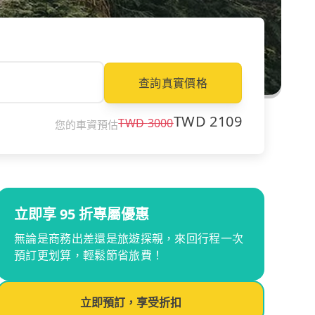
查詢真實價格
TWD
2109
TWD
3000
您的車資預估
立即享 95 折專屬優惠
無論是商務出差還是旅遊探親，來回行程一次
預訂更划算，輕鬆節省旅費！
立即預訂，享受折扣