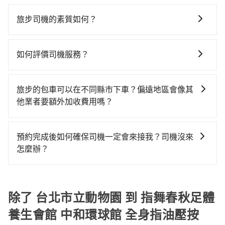
旅步提供多種車型，從轎車、休旅車到九人座，讓您可
隊，如促展交通、漢傑/紅螞蟻計程車、華衛車隊等叫車
平假日、車款差異、抵達目的地後多久原路返回），雖
位同行，高鐵加轉乘之平均每人花費為800元。但如果全
以依照您行程人數的需求進行選擇。此外，為確保您的
看看。依照里程跳錶計算，價格約為4,315~5,200元間，
已將eTag和可能的每小時40元路邊停車費用預估進去，
旅步司機的素質如何？
程使用tripool並到府專車接送，則每人平均花費約640
旅途安全無憂，我們的司機都是專業且可靠的職業駕
但如改預約tripool可省高達$2,600。綜合以上，無論在
但額外的汽車保險與可能的罰單都需自付。再者，和運
元，費時1小時55分鐘。選擇搭乘高鐵而不預約包車，不
旅步的每位司機都經過車隊的嚴格審核才能加入服務，
駛。關於價格，旅步官網可一鍵即時查價，所示價格絕
價格或服務品質上，tripool都是你從台北市立動物園到
的iRent只提供最基本的車型，如Toyota Yaris、Prius
僅每人至少額外負擔160元車資，而且更會額外浪費時間
同時，旅步也會詳細記錄每位司機每次服務的狀況以及
無隱藏費用，且還提供優於其他業者更彈性的取消政
指舞春秋足體養生會館 中和環球館 全身指油壓按摩的最
如何評價司機服務？
C、Vios這類乘坐體驗較差的車款，如果人數超過四位，
在轉乘與等車上，現在還不馬上來預約tripool！如果你
客戶的評價，這些資訊將被用作後續的司機教育參考。
策，讓您在規劃行程時能更無後顧之憂。無論您是要前
佳選擇。
更是沒有較大的七人座或九人座可供選擇，而且無人租
是三人以下要乘車，也可參考tripool的拼車共乘服務，
完成行程後，您可以通過我們的問券回饋，我們非常重
往市區還是郊區，我們都可以為您提供最佳的旅遊體
車最令人詬病的就是車況，打開車門才發現仍有上一組
最多可再節省50%的交通費用。
視您的反饋。
驗。所以，如果您正在尋找一家可靠的包車公司，
旅步的包車可以在不同縣市下車？偏遠地區會像其
乘客遺留的垃圾或者撞凹的車門仍未被修理，每一次租
tripool旅步絕對是您值得信任的不二選擇！
他業者要額外加收費用嗎？
車都好像在開樂透一樣。另外，偶爾也會遇到明明已經
預約了時間但上一位用戶卻遲遲尚未歸還，又或者要還
旅步的包車服務非常方便，您可以在不同縣市下車。對
車時卻偏偏找不到停車位，對於急著用車或者要載其他
於偏遠地區，我們提供的價格已經包含了所有基本的費
預約完成後如何確保司機一定會來接我？司機沒來
乘客的人來說就有不小的風險。最後，雖然路邊隨租隨
用，不會像其他業者那樣收取額外費用。但如果您需要
怎麼辦？
還看似方便，但實際使用時還是有其區域的限制，實際
前往的地點屬於高海拔山區等特殊地點，就可能會需要
可停靠的地點與你的上下車地點仍有段距離，在遇到下
只要完成預約並付款完成，訂單就成立，tripool也保證
支付額外的費用，不過別擔心，您可以透過旅步官網查
雨天或者載行李時，就顯得非常不便。
派車。在出發前一天晚上八點時，會透過電子郵件與簡
詢到具體的費用。
訊提供司機的姓名、電話、車牌、車型等資訊，如在約
除了 台北市立動物園 到 指舞春秋足體
定好的時間與上車地點沒有看到司機，可主動電話聯
養生會館 中和環球館 全身指油壓按
繫，可能原本約定的地點不適合暫停而改停靠在附近的