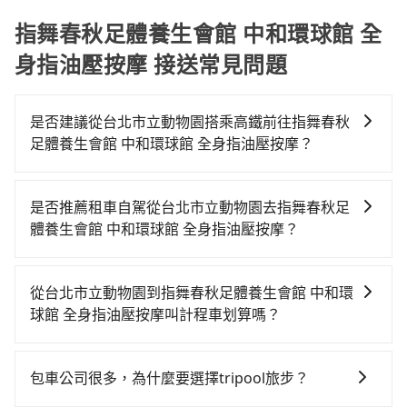
指舞春秋足體養生會館 中和環球館 全
身指油壓按摩 接送常見問題
是否建議從台北市立動物園搭乘高鐵前往指舞春秋
足體養生會館 中和環球館 全身指油壓按摩？
若要從台北市立動物園搭高鐵前往指舞春秋足體養生會
館 中和環球館 全身指油壓按摩，高鐵乘坐舒適、較貴、
是否推薦租車自駕從台北市立動物園去指舞春秋足
費時！從最早06:26一直到23:00，台北-台中一天最多有
體養生會館 中和環球館 全身指油壓按摩？
102班次高鐵可搭乘。假設從台北市立動物園 (台北市文
如果你有台灣駕照且對自己駕駛技術有信心，且在車上
山區) 前往最靠近的台北高鐵站，叫一輛計程車花費約
時不需要閉目養神（因為要自己開車），最重要的是你
400元、車程約26分鐘。抵達高鐵站後，步行進站、現
從台北市立動物園到指舞春秋足體養生會館 中和環
當天就要來回，那在台北路邊可隨租隨借的iRent應該是
場購票並於月台排隊的時間約25分鐘，再乘坐47~66分
球館 全身指油壓按摩叫計程車划算嗎？
你最便宜選擇。註冊完iRent的app後，可以每小時
鐘（平均57分）的高鐵從台北站前往台中高鐵站，每人
如選擇小黃直達，在台北可以透過app叫車的有55688台
$115~205承租小轎車，每公里再額外加收$3.2，從台北
票價700元，再用10分鐘出站，最後再根據距離的遠近
灣大車隊、Uber、Line Taxi、Yoxi等，如果在路邊攔不
市立動物園到指舞春秋足體養生會館 中和環球館 全身指
或者天候狀況，決定是步行一段路或者搭乘公車抵達最
包車公司很多，為什麼要選擇tripool旅步？
到車，也可考慮打電話至台北市立動物園附近的計程車
油壓按摩的花費預估為$2,200~2,750（金額差異來自於
終的目的地。全程加上轉車時間共1小時58分鐘，假設4