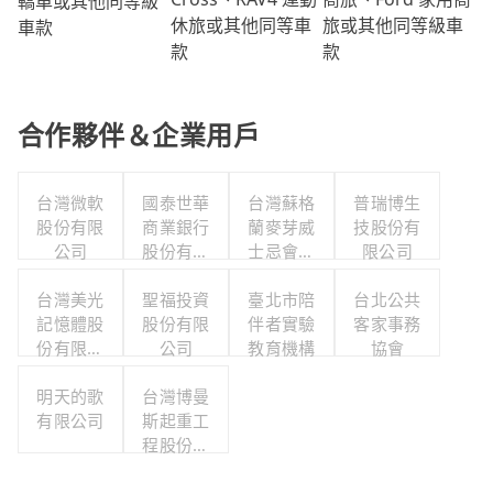
轎車或其他同等級
旅或其他同等級車
休旅或其他同等車
車款
款
款
合作夥伴＆企業用戶
台灣微軟
國泰世華
台灣蘇格
普瑞博生
股份有限
商業銀行
蘭麥芽威
技股份有
公司
股份有限
士忌會所
限公司
公司
股份有限
台灣美光
聖福投資
臺北市陪
公司
台北公共
記憶體股
股份有限
伴者實驗
客家事務
份有限公
公司
教育機構
協會
司
明天的歌
台灣博曼
有限公司
斯起重工
程股份有
限公司