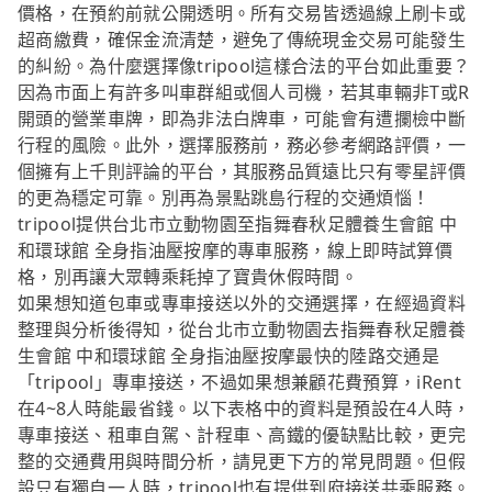
價格，在預約前就公開透明。所有交易皆透過線上刷卡或
超商繳費，確保金流清楚，避免了傳統現金交易可能發生
的糾紛。為什麼選擇像tripool這樣合法的平台如此重要？
因為市面上有許多叫車群組或個人司機，若其車輛非T或R
開頭的營業車牌，即為非法白牌車，可能會有遭攔檢中斷
行程的風險。此外，選擇服務前，務必參考網路評價，一
個擁有上千則評論的平台，其服務品質遠比只有零星評價
的更為穩定可靠。別再為景點跳島行程的交通煩惱！
tripool提供台北市立動物園至指舞春秋足體養生會館 中
和環球館 全身指油壓按摩的專車服務，線上即時試算價
格，別再讓大眾轉乘耗掉了寶貴休假時間。
如果想知道包車或專車接送以外的交通選擇，在經過資料
整理與分析後得知，從台北市立動物園去指舞春秋足體養
生會館 中和環球館 全身指油壓按摩最快的陸路交通是
「tripool」專車接送，不過如果想兼顧花費預算，iRent
在4~8人時能最省錢。以下表格中的資料是預設在4人時，
專車接送、租車自駕、計程車、高鐵的優缺點比較，更完
整的交通費用與時間分析，請見更下方的常見問題。但假
設只有獨自一人時，tripool也有提供到府接送共乘服務。