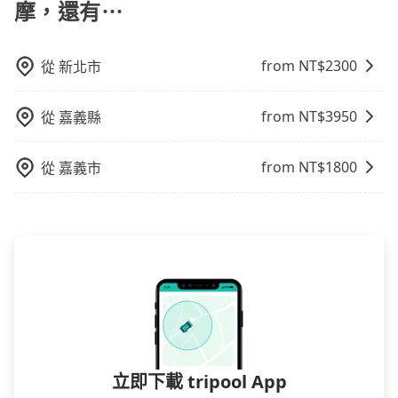
摩，還有⋯
位置。但如果遇到車輛故障或者前一趟車嚴重耽誤，
tripool會盡快改派以減少乘客等待的時間。
from NT$
2300
從
新北市
from NT$
3950
從
嘉義縣
from NT$
1800
從
嘉義市
立即下載 tripool App