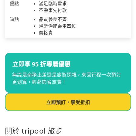
優點
滿足臨時需求
不需事先付款
缺點
品質參差不齊
通常僅能乘坐四位
價格貴
立即享 95 折專屬優惠
無論是商務出差還是旅遊探親，來回行程一次預訂
更划算，輕鬆節省旅費！
立即預訂，享受折扣
關於 tripool 旅步