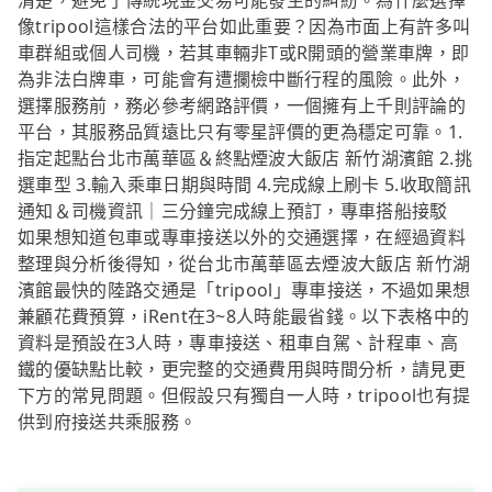
清楚，避免了傳統現金交易可能發生的糾紛。為什麼選擇
像tripool這樣合法的平台如此重要？因為市面上有許多叫
車群組或個人司機，若其車輛非T或R開頭的營業車牌，即
為非法白牌車，可能會有遭攔檢中斷行程的風險。此外，
選擇服務前，務必參考網路評價，一個擁有上千則評論的
平台，其服務品質遠比只有零星評價的更為穩定可靠。1.
指定起點台北市萬華區＆終點煙波大飯店 新竹湖濱館 2.挑
選車型 3.輸入乘車日期與時間 4.完成線上刷卡 5.收取簡訊
通知＆司機資訊｜三分鐘完成線上預訂，專車搭船接駁
如果想知道包車或專車接送以外的交通選擇，在經過資料
整理與分析後得知，從台北市萬華區去煙波大飯店 新竹湖
濱館最快的陸路交通是「tripool」專車接送，不過如果想
兼顧花費預算，iRent在3~8人時能最省錢。以下表格中的
資料是預設在3人時，專車接送、租車自駕、計程車、高
鐵的優缺點比較，更完整的交通費用與時間分析，請見更
下方的常見問題。但假設只有獨自一人時，tripool也有提
供到府接送共乘服務。