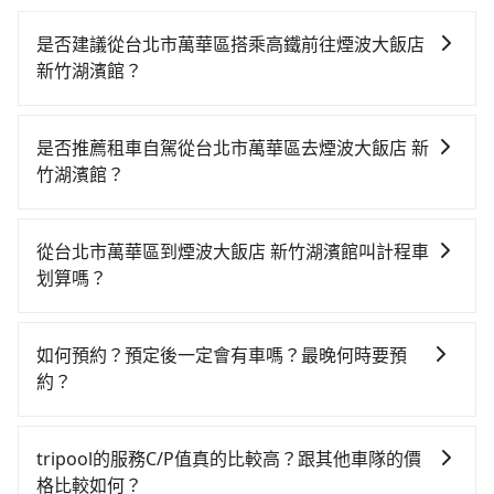
是否建議從台北市萬華區搭乘高鐵前往煙波大飯店
新竹湖濱館？
若要從台北市萬華區搭高鐵前往煙波大飯店 新竹湖濱
館，高鐵較貴、費時、轉車麻煩！從最早06:26一直到
是否推薦租車自駕從台北市萬華區去煙波大飯店 新
23:00，台北-新竹一天最多有61班次高鐵可搭乘。假設
竹湖濱館？
從台北市萬華區 (台北市萬華區) 前往最靠近的台北高鐵
如果你有台灣駕照且對自己駕駛技術有信心，且在車上
站，叫一輛計程車花費約200元、車程約16分鐘。抵達
時不需要閉目養神（因為要自己開車），在北北基桃竹
高鐵站後，步行進站、現場購票並於月台排隊的時間約
從台北市萬華區到煙波大飯店 新竹湖濱館叫計程車
有提供甲地乙還的iRent應該適合你。註冊完iRent的
25分鐘，再乘坐30~35分鐘（平均34分）的高鐵從台北
划算嗎？
app後，可以每小時$115~205（平假日與車型而有不
站前往新竹高鐵站，每人票價290元，再用5分鐘出站、
如選擇小黃直達，在台北可以透過app叫車的有55688台
同）承租小轎車，每公里再額外加收$3.2，從台北市萬
等待車站前排班的計程車，搭上小黃後約花26分鐘、車
灣大車隊、Uber、Line Taxi、Yoxi等，如果在路邊攔不
華區到煙波大飯店 新竹湖濱館的花費預估為
費400元後，抵達煙波大飯店 新竹湖濱館 (新竹市東區)
如何預約？預定後一定會有車嗎？最晚何時要預
到車，也可考慮打電話至台北市萬華區附近的計程車
$600~750，雖已將eTag和可能的每小時40元路邊停車
的目的地。全程加上轉車時間共1小時46分鐘，假設3位
約？
隊，如全能交通、巨翼計程車、台北市成功計程車等叫
費用預估進去，但額外的汽車保險與可能的罰單都需自
同行，高鐵加轉乘之平均每人花費為490元。但如果全程
如要預約從台北市萬華區前往煙波大飯店 新竹湖濱館的
車看看。依照里程跳錶計算，價格約為1,965~2,400元
付。再者，和運的iRent只提供最基本的車型，如Toyota
使用tripool並到府專車接送，則每人平均花費約470
專車接送服務，可直接線上輸入上下車地點或地址，三
間，但如改預約tripool可省高達$1,000。綜合以上，無
Yaris、Prius C、Vios這類乘坐體驗較差的車款，如果人
tripool的服務C/P值真的比較高？跟其他車隊的價
元，費時1小時6分鐘。選擇搭乘高鐵而不預約包車，不
秒內即可查到真實價格，照著步驟填寫完乘客資料與線
論在價格或服務品質上，tripool都是你從台北市萬華區
數超過四位，更是沒有較大的七人座或九人座可供選
格比較如何？
僅每人至少額外負擔20元車資，而且更會額外浪費40分