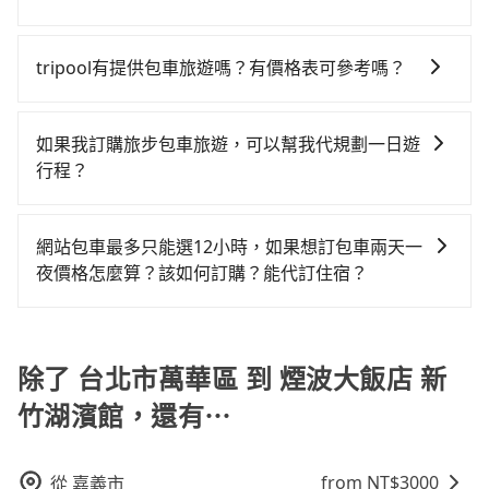
上刷卡，訂單即成立。在拿到訂單編號後，隨即會在手
到煙波大飯店 新竹湖濱館的最佳選擇。
擇，而且無人租車最令人詬病的就是車況，打開車門才
鐘在轉乘與等車上，現在還不馬上來預約tripool！如果
在服務品質許可下，乘客當然希望價格越便宜越好，而
機上收到簡訊以及電子郵件確認信，如此就完成預約
發現仍有上一組乘客遺留的垃圾或者撞凹的車門仍未被
你僅有兩位乘車，也可參考tripool的拼車共乘服務，最
市場上稍具規模且合法經營的業者，有以短程與城市為
了，而司機與車輛的詳細資料，將於乘車前一晚八點透
tripool有提供包車旅遊嗎？有價格表可參考嗎？
修理，每一次租車都好像在開樂透一樣。另外，偶爾也
多可再節省50%的交通費用。
主的台灣大車隊、大都會、LINE Taxi、Uber，機場接送
過SMS和EMAIL提供。一旦付款完畢，tripool保證出
會遇到明明已經預約了時間但上一位用戶卻遲遲尚未歸
tripool提供全台各地包括煙波大飯店 新竹湖濱館與台北
則有肯驛、全鋒、格上租車、和運租車，包車旅遊則是
車。一般建議出發前一天中午以前完成預約，越早下訂
還，又或者要還車時卻偏偏找不到停車位，對於急著用
市萬華區的包車旅遊，從單純的單趟接送到算時間的計
KKDAY、KLOOK、叫車吧等。tripool旅步專注在長程
價格越低價，如臨時需要，前一天傍晚五點前仍會收
如果我訂購旅步包車旅遊，可以幫我代規劃一日遊
車或者要載其他乘客的人來說就有不小的風險。最後，
時包車都有，可彈性選擇2~12小時的服務，滿足家族出
單程接送與跨縣市計時包車，不論從哪邊去哪裡（當然
單，最遲如當天下午過後乘車，四小時前仍能預約。
行程？
雖然路邊隨租隨還看似方便，但實際使用時還是有其區
遊、朋友聚會、婚喪喜慶等不同的需求。價格透明、無
也包括台北市萬華區去煙波大飯店 新竹湖濱館），全台
域的限制，實際可停靠的地點與你的上下車地點仍有段
抱歉！目前旅步的包車服務只能提供交通接送服務，暫
隱藏費用，網站試算即真實價格，免去來回電話確認。
保證出車。由於有高效的車輛調度能力，能以市價7~8折
距離，在遇到下雨天或者載行李時，就顯得非常不便。
時還沒有規劃行程的服務。
一天包車的價格可能跟其他車隊相差無幾，但是如果只
提供專車到府服務，是絕大多數乘客出行的最佳選擇。
網站包車最多只能選12小時，如果想訂包車兩天一
需要短時數或者單程專車服務者，敢大聲說我們價格絕
夜價格怎麼算？該如何訂購？能代訂住宿？
對最划算。網站上可直接挑選小轎車、休旅車、或九人
旅步的包車服務是以一天一張訂單的方式計算，如果您
座箱型車，如需10人以上巴士，請來信洽詢。
需要連續兩天的包車服務，可以在官網上分開預定兩天
的行程。另外，目前旅步只提供接送服務，暫不提供代
除了 台北市萬華區 到 煙波大飯店 新
訂住宿服務。
竹湖濱館，還有⋯
from NT$
3000
從
嘉義市