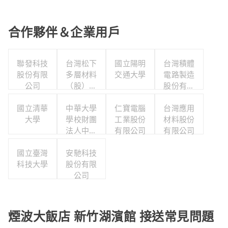
合作夥伴＆企業用戶
聯發科技
台灣松下
國立陽明
台灣積體
股份有限
多層材料
交通大學
電路製造
公司
（股）公
股份有限
司職工福
公司
國立清華
利委員會
中華大學
仁寶電腦
台灣應用
大學
學校財團
工業股份
材料股份
法人中華
有限公司
有限公司
大學
國立臺灣
安馳科技
科技大學
股份有限
公司
煙波大飯店 新竹湖濱館 接送常見問題