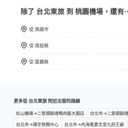
地點上車較客製化。此外，司機還會提供各種旅遊建
優點是24小時隨叫隨到，價格按錶計費，但若遇交通
除了 台北東旅 到 桃園機場，還有
車：優點是價格相對較低，有的還可喊價。但安全
無法申訴退費。
從
高雄市
從
南投縣
從
嘉義縣
更多從 台北東旅 附近出發的路線
松山機場→二堂頭銷魂鴨肉飯大園店
台北市→二堂頭銷
台北市→環宇商務中心
台北市→內海墘貴文宮九府王爺