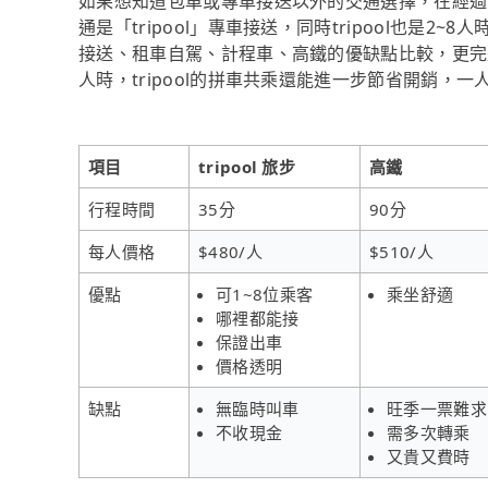
如果想知道包車或專車接送以外的交通選擇，在經過
通是「tripool」專車接送，同時tripool也是
接送、租車自駕、計程車、高鐵的優缺點比較，更完
人時，tripool的拼車共乘還能進一步節省開銷，一
項目
tripool 旅步
高鐵
行程時間
35分
90分
每人價格
$480/人
$510/人
優點
可1~8位乘客
乘坐舒適
哪裡都能接
保證出車
價格透明
缺點
無臨時叫車
旺季一票難求
不收現金
需多次轉乘
又貴又費時