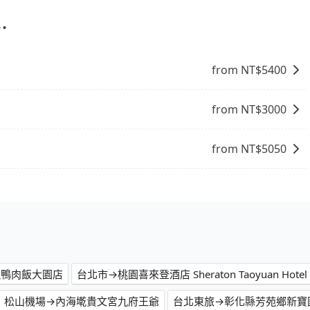
議與資訊。長途接送價格比計程車車資更優惠。 - 計程車：
塞車時亦會加收延遲費用，一般屬短程接駁為主。 - 白牌
⋯
性和服務質量無法保障，需要自行承擔風險，遇到狀況事後也
from NT$
5400
from NT$
3000
from NT$
5050
魂鴨肉飯大園店
台北市→桃園喜來登酒店 Sheraton Taoyuan Hotel
松山機場→內海墘貴文宮九府王爺
台北東旅→彰化縣芳苑鄉新寶