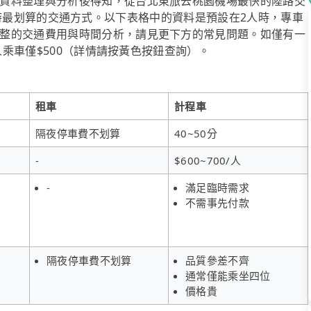
資料整理與分析後得知，從台北東旅去桃園機場最快的陸路交
2~8人時最划算的交通方式。以下表格中的資料是預設在2人時，專車
整的交通費用與時間分析，請見更下方的常見問題。如僅有一
人乘車僅$500（詳情請按黃色按鈕查詢）。
租車
計程車
隔夜停車費不划算
40~50分
-
$600~700/人
-
滿足臨時需求
不需事先付款
隔夜停車費不划算
品質參差不齊
通常僅能乘坐四位
價格貴