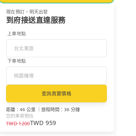
現在預訂，明天出發
到府接送直達服務
上車地點
下車地點
查詢真實價格
距離
：
46 公里
｜
旅程時間
：
36 分鐘
您的車資預估
TWD
959
TWD
1200