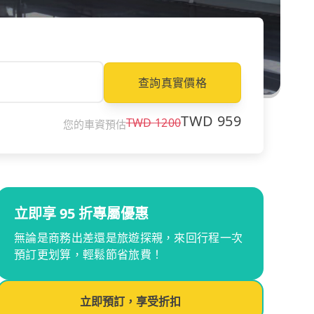
查詢真實價格
TWD
959
TWD
1200
您的車資預估
立即享 95 折專屬優惠
無論是商務出差還是旅遊探親，來回行程一次
預訂更划算，輕鬆節省旅費！
立即預訂，享受折扣