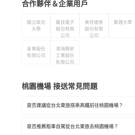
合作夥伴＆企業用戶
國立政治
羅技電子
美好證券
實踐大學
大學
股份有限
股份有限
公司
公司
金車股份
鴻海精密
有限公司
工業股份
有限公司
桃園機場 接送常見問題
是否建議從台北東旅搭乘高鐵前往桃園機場？
若要從台北東旅搭高鐵前往桃園機場，高鐵較貴、費時、
最多有72班次高鐵可搭乘。假設從台北東旅 (台北
是否推薦租車自駕從台北東旅去桃園機場？
元、車程約17分鐘。抵達高鐵站後，步行進站、現場