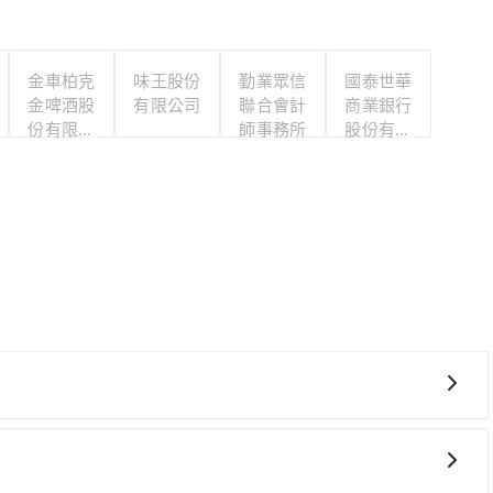
金車柏克
味王股份
勤業眾信
國泰世華
金啤酒股
有限公司
聯合會計
商業銀行
份有限公
師事務所
股份有限
司
公司
轉車麻煩！從最早06:26一直到23:00，台北-桃園一天
市松山區) 前往最靠近的台北高鐵站，叫一輛計程車花費約300
購票並於月台排隊的時間約25分鐘，再乘坐17~23分鐘（平