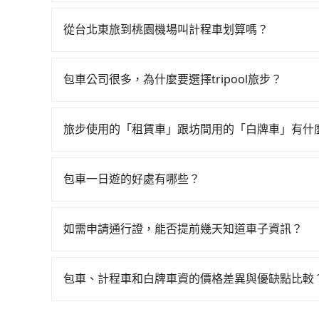
通常旅客不會選擇租車或自駕前往桃園機場，畢竟停
均21分）的高鐵從台北站前往桃園高鐵站，每人票
停車費再加租車費可是不少錢。
小黃後約花20分鐘、車費400元後，抵達桃園機場 
從台北東旅到桃園機場叫計程車划算嗎？
鐘，假設2位同行，高鐵加轉乘之平均每人花費為510
如選擇小黃直達，在台北可以透過app叫車的有55688台
花費約480元，費時36分鐘。選擇搭乘高鐵而不
到車，也可考慮打電話至附近的計程車隊，如志英
52分鐘在轉乘與等車上，現在還不馬上來預約tripo
包車公司很多，為什麼要選擇tripool旅步？
價格約為1,190~1,400元間，若改選tripo
務，最多可再節省50%的交通費用。
旅步提供多種車型，從轎車、休旅車到九人座，讓
tripool都是你從台北東旅到桃園機場的最佳選擇。
途安全無憂，我們的司機都是專業且可靠的職業駕
旅步使用的「租賃車」跟坊間用的「白牌車」有什
費用，且還提供優於其他業者更彈性的取消政策，
旅步所使用的是符合政府法規的租賃車，車牌以白
郊區，我們都可以為您提供最佳的旅遊體驗。所以，如
為旅步貴賓服務用車。與一些私家車充當營業用車
值得信任的不二選擇！
包車一日遊的好處有哪些？
關法規。
包車一日遊的好處很多，首先，包車可以依照自己
驗當地文化和風土人情，此外，包車還可以省去您
如需申請通行證，能否提前幾天知道車子資訊？
中專心欣賞當地美景和文化，讓您的旅程更加輕鬆
為了讓旅步貴賓能夠享有更多取消訂單的彈性，我
用車前一天才開始安排車輛，並於用車前一天晚上
包車、計程車和白牌車資的價格差異與優缺點比較
事先將您的需求寄至旅步的客服信箱：booking@t
包車、計程車或白牌車。主要價格差異和優缺點如下