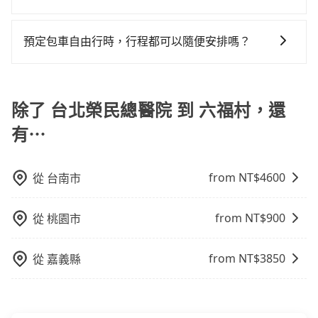
運：最經濟實惠的交通方式，通常有固定的路線和時間
完後預定就完成，事先不用電話確認空房，事後也不用
修理，每一次租車都好像在開樂透一樣。另外，偶爾也
旅步提供多種車型，從轎車、休旅車到九人座，讓您可
表。不必擔心自己開車的安全風險。但是客運的班次和
告知付款完畢，一切都能在網路上操作。但有些較冷門
會遇到明明已經預約了時間但上一位用戶卻遲遲尚未歸
以依照您行程人數的需求進行選擇。此外，為確保您的
行車路線可能不太頻繁。 計程車：可以隨叫隨到，並且
預定包車自由行時，行程都可以隨便安排嗎？
或規模較小的飯店，有可能再多平台同時上架而發生超
還，又或者要還車時卻偏偏找不到停車位，對於急著用
旅途安全無憂，我們的司機都是專業且可靠的職業駕
不必擔心停車位的問題。但是，計程車的費用相對較
賣的現象，便有可能到了現場卻沒房可住的窘境，所以
車或者要載其他乘客的人來說就有不小的風險。最後，
只要不超出您選用的用車時間及行程總公里數，且行程
駛。關於價格，旅步官網可一鍵即時查價，所示價格絕
高，車輛選擇不如包車多，且大都屬短程接駁為主。
在預定時要不選擇評分高、評論多的飯店，不然就是還
雖然路邊隨租隨還看似方便，但實際使用時還是有其區
沒有到達海拔1500公里以上的山區，行程都是可以依照
無隱藏費用，且還提供優於其他業者更彈性的取消政
要再人工電話與飯店確認。預訂民宿方面，如不怕麻
域的限制，實際可停靠的地點與你的上下車地點仍有段
您的需求安排的。
除了 台北榮民總醫院 到 六福村，還
策，讓您在規劃行程時能更無後顧之憂。無論您是要前
煩，有些時候直接打電話問的價格可能比民宿訂房網來
距離，在遇到下雨天或者載行李時，就顯得非常不便。
往市區還是郊區，我們都可以為您提供最佳的旅遊體
得便宜，但缺點就是多數要匯款並再人工確認。假如不
有⋯
驗。所以，如果您正在尋找一家可靠的包車公司，
介意多花一點錢省下這些瑣碎的事，台灣本土的AsiaYo
tripool旅步絕對是您值得信任的不二選擇！
或者國際Airbnb都值得推薦。
from NT$
4600
從
台南市
from NT$
900
從
桃園市
from NT$
3850
從
嘉義縣