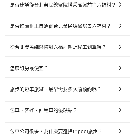
是否建議從台北榮民總醫院搭乘高鐵前往六福村？
若要從台北榮民總醫院搭高鐵前往六福村，高鐵較貴、
費時、轉車麻煩！從最早06:26一直到23:00，台北-新竹
是否推薦租車自駕從台北榮民總醫院去六福村？
一天最多有61班次高鐵可搭乘。假設從台北榮民總醫院
如果你有台灣駕照且對自己駕駛技術有信心，且在車上
(台北市北投區) 前往最靠近的台北高鐵站，叫一輛計程
時不需要閉目養神（因為要自己開車），最重要的是你
車花費約400元、車程約32分鐘。抵達高鐵站後，步行
從台北榮民總醫院到六福村叫計程車划算嗎？
當天就要來回，那在台北路邊可隨租隨借的iRent應該是
進站、現場購票並於月台排隊的時間約25分鐘，再乘坐
如選擇小黃直達，在台北可以透過app叫車的有55688台
你最便宜選擇。註冊完iRent的app後，可以每小時
30~35分鐘（平均34分）的高鐵從台北站前往新竹高鐵
灣大車隊、Uber、Line Taxi、Yoxi等，如果在路邊攔不
$115~205承租小轎車，每公里再額外加收$3.2，從台北
站，每人票價290元，再用5分鐘出站、等待車站前排班
怎麼訂房最便宜？
到車，也可考慮打電話至台北榮民總醫院附近的計程車
榮民總醫院到六福村的花費預估為$1,000~1,450（金額
的計程車，搭上小黃後約花33分鐘、車費800元後，抵
現在旅客預訂飯店已經很少透過旅行社，大多是透過
隊，如共享車隊、優良衛星車隊、愛伯特交通等叫車看
差異來自於平假日、車款差異、抵達目的地後多久原路
達六福村 (新竹縣關西鎮) 的目的地。全程加上轉車時間
OTA (online travel agent) 來完成，除了可以快速依據
看。依照里程跳錶計算，價格約為1,690~2,000元間，但
返回），雖已將eTag和可能的每小時40元路邊停車費用
旅步的包車旅遊，最早需要多久前預約呢？
共2小時9分鐘，假設一人獨行，交通費總計1,490元。但
地區、價位、人數、特殊需求來搜尋適合的旅店與房
如改預約tripool可省高達$500。但如果要考慮到回程，
預估進去，但額外的汽車保險與可能的罰單都需自付。
如果全程使用tripool並到府專車接送，則僅需花費約
當您的行程確定後，建議盡早預訂包車服務，因為旅步
型，更重要的是通常價格是官網的6~8折，如果又有加入
新竹縣僅有合法計程車約730輛，數量約為台北市的
再者，和運的iRent只提供最基本的車型，如Toyota
1,480元，費時57分鐘。選擇搭乘高鐵而不預約包車，不
提供早鳥優惠，您越早預訂就能享有更優惠的價格。所
會員或者使用特定的信用卡，還可以累積點數做現金回
2%、密度僅雙北的1.3%，其叫車的難度是雙北市的80
包車、客運、計程車的優缺點？
Yaris、Prius C、Vios這類乘坐體驗較差的車款，如果人
僅至少額外負擔10元車資，而且更會額外浪費72分鐘在
以不妨趁早訂購，享受更划算的價格。
饋或未來換取免費的住房。台灣人常用的線上訂房平台
倍。綜合以上，無論在價格或服務品質上，tripool都是
數超過四位，更是沒有較大的七人座或九人座可供選
轉乘與等車上，現在還不馬上來預約tripool！
包車：能提供客製化的交通方式，您可以自由安排行程
有Booking.com、Agoda.com、Hotels.com、
你從台北榮民總醫院到六福村的最佳選擇。
擇，而且無人租車最令人詬病的就是車況，打開車門才
上、下車，不需與旅客共乘。但通常需要提前預約。 客
Expedia.com、Trip.com等。正常來說，線上刷卡付款
包車公司很多，為什麼要選擇tripool旅步？
發現仍有上一組乘客遺留的垃圾或者撞凹的車門仍未被