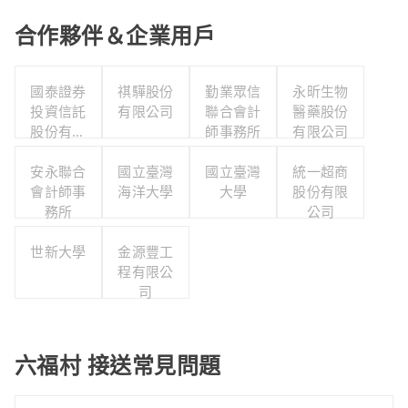
合作夥伴＆企業用戶
國泰證券
祺驊股份
勤業眾信
永昕生物
投資信託
有限公司
聯合會計
醫藥股份
股份有限
師事務所
有限公司
公司
安永聯合
國立臺灣
國立臺灣
統一超商
會計師事
海洋大學
大學
股份有限
務所
公司
世新大學
金源豐工
程有限公
司
六福村 接送常見問題