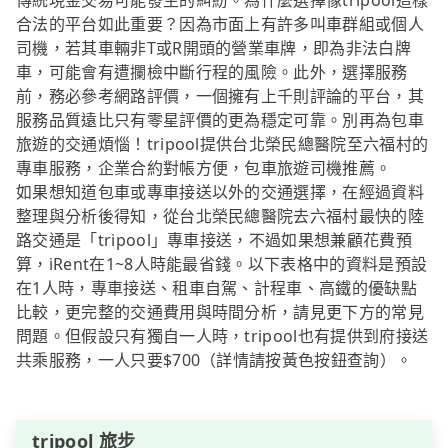
傳統現金交易可能發生的糾紛。為什麼選擇像tripool這樣
合法的平台如此重要？因為市面上有許多叫車群組或個人
司機，若其車輛非T或R開頭的營業車牌，即為非法白牌
車，可能會有遭攔檢中斷行程的風險。此外，選擇服務
前，務必參考網路評價，一個擁有上千則評論的平台，其
服務品質遠比只有零星評價的更為穩定可靠。別再為包車
旅遊的交通煩惱！tripool提供台北榮民總醫院至六福村的
專車服務，企業合約對帳方便，包車旅遊司機推薦。
如果想知道包車或專車接送以外的交通選擇，在經過資料
整理與分析後得知，從台北榮民總醫院去六福村最快的陸
路交通是「tripool」專車接送，不過如果想兼顧花費預
算，iRent在1~8人時能最省錢。以下表格中的資料是預設
在1人時，專車接送、租車自駕、計程車、高鐵的優缺點
比較，更完整的交通費用與時間分析，請見更下方的常見
問題。但假設只有獨自一人時，tripool也有提供到府接送
共乘服務，一人只要$700（詳情請按黃色按鈕查詢）。
tripool 旅步