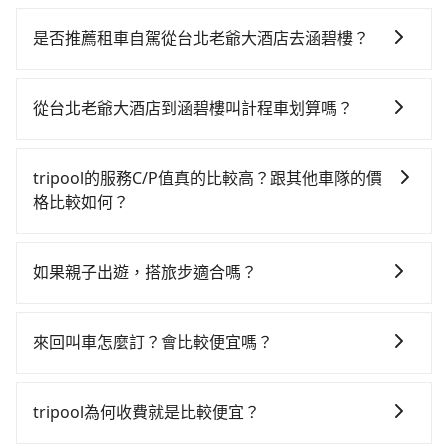
若要從台北老爺大酒店搭高鐵前往涵碧樓，高鐵較貴、
費時！從最早06:26一直到23:00，台北-台中一天最多有
是否推薦租車自駕從台北老爺大酒店去涵碧樓？
102班次高鐵可搭乘。假設從台北老爺大酒店 (台北市中
如果你有台灣駕照且對自己駕駛技術有信心，且在車上
山區) 前往最靠近的台北高鐵站，叫一輛計程車花費約
時不需要閉目養神（因為要自己開車），最重要的是你
200元、車程約16分鐘。抵達高鐵站後，步行進站、現
從台北老爺大酒店到涵碧樓叫計程車划算嗎？
當天就要來回，那在台北路邊可隨租隨借的iRent應該是
場購票並於月台排隊的時間約25分鐘，再乘坐47~66分
如選擇小黃直達，在台北可以透過app叫車的有55688台
你最便宜選擇。註冊完iRent的app後，可以每小時
鐘（平均57分）的高鐵從台北站前往台中高鐵站，每人
灣大車隊、Uber、Line Taxi、Yoxi等，如果在路邊攔不
$115~205承租小轎車，每公里再額外加收$3.2，從台北
票價700元，再用10分鐘出站、等待車站前排班的計程
tripool的服務C/P值真的比較高？跟其他車隊的價
到車，也可考慮打電話至台北老爺大酒店附近的計程車
老爺大酒店到涵碧樓的花費預估為$3,050~3,750（金額
車，搭上小黃後約花70分鐘、車費2,500元後，抵達涵碧
格比較如何？
隊，如大都會衛星車隊、城市衛星車隊、大直計程車等
差異來自於平假日、車款差異、抵達目的地後多久原路
樓 (南投縣魚池鄉) 的目的地。全程加上轉車時間共2小時
在服務品質許可下，乘客當然希望價格越便宜越好，而
叫車看看。依照里程跳錶計算，價格約為6,040~7,200元
返回），雖已將eTag和可能的每小時40元路邊停車費用
58分鐘，假設3位同行，高鐵加轉乘之平均每人花費為
市場上稍具規模且合法經營的業者，有以短程與城市為
間，但如改預約tripool可省高達$2,800。但如果要考慮
預估進去，但額外的汽車保險與可能的罰單都需自付。
如果親子出遊，搭旅步適合嗎？
1,600元。但如果全程使用tripool並到府專車接送，則
主的台灣大車隊、大都會、LINE Taxi、Uber，機場接送
到回程，南投縣僅有合法計程車約340輛，數量約為台北
再者，和運的iRent只提供最基本的車型，如Toyota
每人平均花費約1,470元，費時2小時46分鐘。選擇搭乘
適合的，另外旅步也特別為您心愛的寶貝準備了兒童座
則有肯驛、全鋒、格上租車、和運租車，包車旅遊則是
市的1%、密度僅雙北的0.2%，其叫車的難度是雙北市的
Yaris、Prius C、Vios這類乘坐體驗較差的車款，如果人
高鐵而不預約包車，不僅每人至少額外負擔130元車資，
椅及兒童用增高墊供您選購(租借300元/個)，讓您和孩子
KKDAY、KLOOK、叫車吧等。tripool旅步專注在長程
490倍。綜合以上，無論在價格或服務品質上，tripool
來回叫車怎麼訂？會比較便宜嗎？
數超過四位，更是沒有較大的七人座或九人座可供選
而且更會額外浪費12分鐘在轉乘與等車上，現在還不馬
出遊時安全更有保障。
單程接送與跨縣市計時包車，不論從哪邊去哪裡（當然
都是你從台北老爺大酒店到涵碧樓的最佳選擇。
擇，而且無人租車最令人詬病的就是車況，打開車門才
上來預約tripool！如果你僅有兩位乘車，也可參考
為了乘客未來可能的訂單修改或取消，每筆訂單只含一
也包括台北老爺大酒店去涵碧樓），全台保證出車。由
發現仍有上一組乘客遺留的垃圾或者撞凹的車門仍未被
tripool的拼車共乘服務，最多可再節省50%的交通費
趟車的資訊，所以如果需要來回叫車，請分兩筆訂單預
於有高效的車輛調度能力，能以市價7~8折提供專車到府
tripool為何收費就是比較便宜？
修理，每一次租車都好像在開樂透一樣。另外，偶爾也
用。
定。至於價格已經市場最優惠，並無特別針對來回車趟
服務，是絕大多數乘客出行的最佳選擇。
會遇到明明已經預約了時間但上一位用戶卻遲遲尚未歸