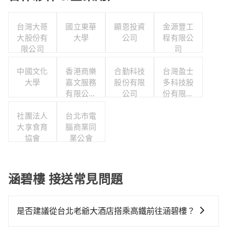
台灣大哥
國立東華
顯恩投資
金源豐工
大股份有
大學
公司
程有限公
限公司
司
中國文化
香港商樂
合勤科技
台灣盈士
大學
嘉文服務
股份有限
多科技股
有限公司
公司
份有限公
台灣分公
司
社團法人
台北市電
司
大享食育
腦商業同
協會
業公會
涵碧樓 接送常見問題
是否建議從台北老爺大酒店搭乘高鐵前往涵碧樓？