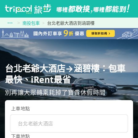
南投包車
台北老爺大酒店到涵碧樓
台北老爺大酒店→涵碧樓：包車
最快、iRent最省
別再讓大眾轉乘耗掉了寶貴休假時間
上車地點
下車地點