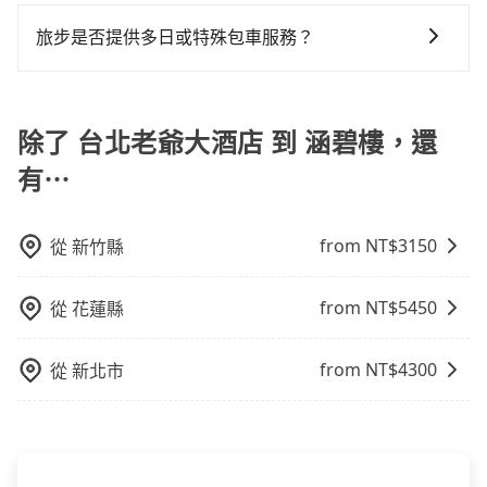
對於平常就有在使用長程專車接送服務的乘客來說，第
做額外折扣，但如果手上有優惠代碼，歡迎直接使用，
還，又或者要還車時卻偏偏找不到停車位，對於急著用
一次使用tripool的會擔心價格比市價便宜不少，是不是
不限單程或來回。
旅步是否提供多日或特殊包車服務？
車或者要載其他乘客的人來說就有不小的風險。最後，
因為司機素質比較差、車上會有煙味、或者車齡過大，
雖然路邊隨租隨還看似方便，但實際使用時還是有其區
若您有多日或特殊包車需求，您可以先來信旅步，會有
但事實恰恰相反。tripool不僅有嚴密的篩選機制，定期
域的限制，實際可停靠的地點與你的上下車地點仍有段
專人回覆您。
淘汰顧客評分較低的司機，且車輛均要求5年內新車，司
距離，在遇到下雨天或者載行李時，就顯得非常不便。
除了 台北老爺大酒店 到 涵碧樓，還
機也絕對不會在車內吸煙，於新冠肺炎期間也絕對全程
配戴口罩。tripool之所以能將價格壓在市價7~8折的主
有⋯
因來自於自行研發的AI車輛調度演算法，能有效降低空
車率，也就是提高俗稱「回頭車」的比例。這不僅體現
在成本的控制，更是在傳統旺季（年假、端午、中秋、
from NT$
3150
從
新竹縣
雙十等）能用更少的司機來服務更多的旅客，意味著使
用到不熟悉的司機或者轉單給其他車行的情況比同行更
from NT$
5450
從
花蓮縣
低，如此便反應在服務品質的控管會更佳。但tripool網
站上的價格是動態的，一般來說越早預訂價格越優，且
from NT$
4300
從
新北市
保證前一天中午以前均可全額取消退費，如已經決定好
要從台北老爺大酒店去涵碧樓，請儘早下訂以把握最划
算的價格。