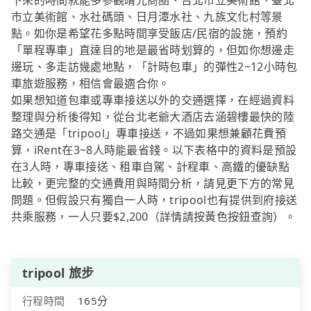
下來的時間就能多參觀晴光商圈、台北市立美術館、臺北
市立美術館、水社碼頭、日月潭水社、九族文化村等景
點。如你是希望花多點時間享受飯店/民宿的設施，預約
「單程專車」直達目的地是最省時划算的，但如你想邊走
邊玩、多走訪幾處地點，「計時包車」的彈性2~12小時包
車旅遊服務，相信會最適合你。
如果想知道包車或專車接送以外的交通選擇，在經過資料
整理與分析後得知，從台北老爺大酒店去涵碧樓最快的陸
路交通是「tripool」專車接送，不過如果想兼顧花費預
算，iRent在3~8人時能最省錢。以下表格中的資料是預設
在3人時，專車接送、租車自駕、計程車、高鐵的優缺點
比較，更完整的交通費用與時間分析，請見更下方的常見
問題。但假設只有獨自一人時，tripool也有提供到府接送
共乘服務，一人只要$2,200（詳情請按黃色按鈕查詢）。
tripool 旅步
行程時間
165分