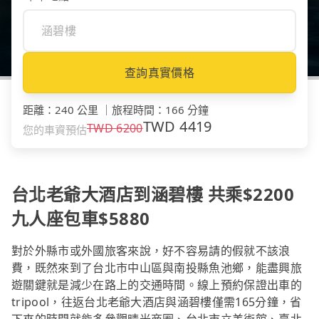
查詢真實價格
距離
：
240 公里
｜
旅程時間
：
166 分鐘
TWD
4419
TWD
6200
您的車資預估
台北老爺大酒店到涵碧樓 共乘$2200
九人座包車$5880
對於外縣市或外國旅客來說，好不容易請的假就不該浪
費，既然來到了台北市中山區與南投縣魚池鄉，能盡興旅
遊關鍵就是減少在路上的交通時間。線上預約保證出車的
tripool，往返台北老爺大酒店與涵碧樓僅需165分鐘，省