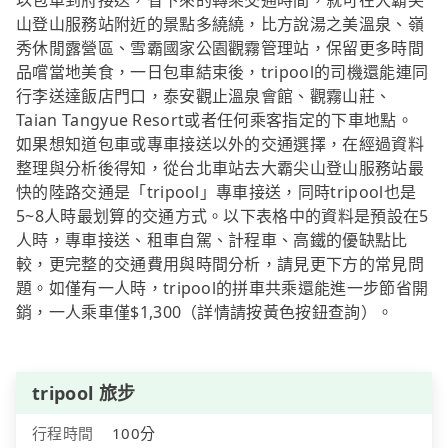
以包車到府接送，省下來的轉乘交通時間，就可在大霸尖
山登山服務站附近的景點多繞繞，比方說湯之美溫泉、嶺
秀休閒露營區、雪霸國家公園觀霧管理站，保留更多時間
品嚐當地美食，一日包車結束後，tripool的司機還能連同
行李送達飯店門口，泰安觀止溫泉會館、觀霧山莊、
Taian Tangyue Resort或者任何乘客指定的下車地點。
如果想知道包車或專車接送以外的交通選擇，在經過資料
整理與分析後得知，從台北車站去大霸尖山登山服務站最
快的陸路交通是「tripool」專車接送，同時tripool也是
5~8人時最划算的交通方式。以下表格中的資料是預設在5
人時，專車接送、租車自駕、計程車、高鐵的優缺點比
較，更完整的交通費用與時間分析，請見更下方的常見問
題。如僅有一人時，tripool的拼車共乘還能進一步節省開
銷，一人乘車僅$1,300（詳情請按黃色按鈕查詢）。
tripool 旅步
行程時間
100分