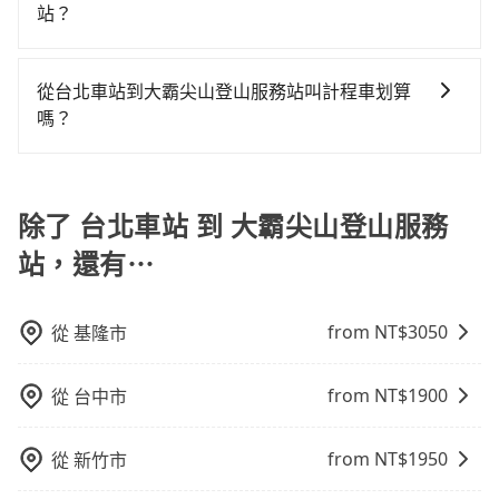
北-苗栗一天最多有30班次高鐵可搭乘。假設從台北車站
站？
(台北市中正區) 出發，步行進入高鐵站約15分鐘，現場
如果你有台灣駕照且對自己駕駛技術有信心，且在車上
買票或月台等車時間約10分鐘，再乘坐42~48分鐘（平
時不需要閉目養神（因為要自己開車），最重要的是你
均46分）的高鐵從台北站前往苗栗高鐵站，每人票價
從台北車站到大霸尖山登山服務站叫計程車划算
當天就要來回，那在台北路邊可隨租隨借的iRent應該是
430元，再用5分鐘出站、等待車站前排班的計程車，搭
嗎？
你最便宜選擇。註冊完iRent的app後，可以每小時
上小黃後約花36分鐘、車費900元後，抵達大霸尖山登
如選擇小黃直達，在台北可以透過app叫車的有55688台
$115~205承租小轎車，每公里再額外加收$3.2，從台北
山服務站 (苗栗縣泰安鄉) 的目的地。全程加上轉車時間
灣大車隊、Uber、Line Taxi、Yoxi等，如果在路邊攔不
車站到大霸尖山登山服務站的花費預估為
共1小時52分鐘，假設5位同行，高鐵加轉乘之平均每人
到車，也可考慮打電話至台北車站附近的計程車隊，如
除了 台北車站 到 大霸尖山登山服務
$1,850~2,400（金額差異來自於平假日、車款差異、抵
花費為790元。但如果全程使用tripool並到府專車接
藍天使衛星車隊、永達交通、歐亞交通等叫車看看。依
達目的地後多久原路返回），雖已將eTag和可能的每小
送，則每人平均花費約710元，費時1小時39分鐘。選擇
站，還有⋯
照里程跳錶計算，價格約為3,315~4,000元間，但如改預
時40元路邊停車費用預估進去，但額外的汽車保險與可
搭乘高鐵而不預約包車，不僅每人至少額外負擔80元車
約tripool可省高達$1,300。但如果要考慮到回程，苗栗
能的罰單都需自付。再者，和運的iRent只提供最基本的
資，而且更會額外浪費13分鐘在轉乘與等車上，現在還
縣僅有合法計程車約380輛，數量約為台北市的1%、密
車型，如Toyota Yaris、Prius C、Vios這類乘坐體驗較
不馬上來預約tripool！如果你是三人以下要乘車，也可
from NT$
3050
從
基隆市
度僅雙北的0.5%，其叫車的難度是雙北市的190倍。綜
差的車款，如果人數超過四位，更是沒有較大的七人座
參考tripool的拼車共乘服務，最多可再節省50%的交通
合以上，無論在價格或服務品質上，tripool都是你從台
或九人座可供選擇，而且無人租車最令人詬病的就是車
費用。
from NT$
1900
從
台中市
北車站到大霸尖山登山服務站的最佳選擇。
況，打開車門才發現仍有上一組乘客遺留的垃圾或者撞
凹的車門仍未被修理，每一次租車都好像在開樂透一
from NT$
1950
從
新竹市
樣。另外，偶爾也會遇到明明已經預約了時間但上一位
用戶卻遲遲尚未歸還，又或者要還車時卻偏偏找不到停