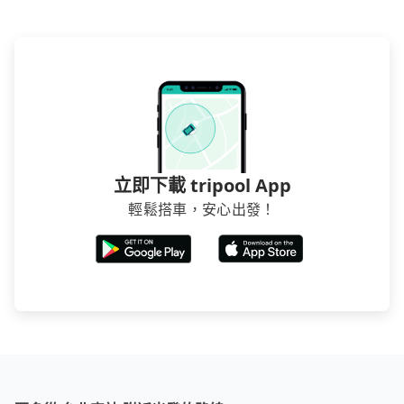
車位，對於急著用車或者要載其他乘客的人來說就有不
小的風險。最後，雖然路邊隨租隨還看似方便，但實際
使用時還是有其區域的限制，實際可停靠的地點與你的
上下車地點仍有段距離，在遇到下雨天或者載行李時，
就顯得非常不便。
立即下載 tripool App
輕鬆搭車，安心出發！