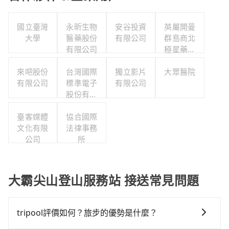
國立臺灣
永昕生物
安谷投資
英屬開曼
大學
醫藥股份
有限公司
群島商北
有限公司
極星藥業
集團股份
來吧股份
台灣國際
獨立影片
大眾醫院
有限公司
有限公司
標準電子
有限公司
股份有限
公司職工
臺客媒體
福利委員
協合國際
文化有限
法律事務
會
公司
所
大霸尖山登山服務站 接送常見問題
tripool評價如何？旅步的優勢是什麼？