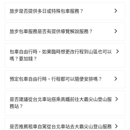
根據google的評價，tripool的服務品質整體上是非常穩
定及可靠的，大多數的使用者都給予了高分評價。此
旅步是否提供多日或特殊包車服務？
外，tripool司機專業的駕駛和親切服務態度也獲得了許
若您有多日或特殊包車需求，您可以先來信旅步，會有
多好評，價格透明無隱藏費用、相比其他業者提供的用
專人回覆您。
車前一日凌晨6點前取消均可無條件全額退費的承諾，讓
旅步包車服務是否有提供導覽解說服務？
您的旅程能更有彈性及保障。
抱歉！目前旅步的包車服務暫無提供導覽服務，如果您
需要導覽服務，可事先透過電子郵件
包車自由行時，如果臨時想更改行程到山區也可以
booking@tripool.app聯繫我們，將有專人協助回覆確
嗎？要加錢？
認是否能協助安排。
可以的，當您的旅程需要穿越山區或是高海拔地區時，
旅步可能會根據行經的路線是否超過海拔1500公尺來進
預定包車自由行時，行程都可以隨便安排嗎？
行額外的費用收取。但是，這些費用會在您下訂單後、
只要不超出您選用的用車時間及行程總公里數，且行程
出發前先與您進行確認，確保您明確知道所有的費用。
沒有到達海拔1500公里以上的山區，行程都是可以依照
我們會透過Email的方式向您說明收費細節，讓您能更放
是否建議從台北車站搭乘高鐵前往大霸尖山登山服
您的需求安排的。
心地享受旅步為您提供的服務。
務站？
若要從台北車站搭高鐵前往大霸尖山登山服務站，高鐵
較貴、費時、轉車麻煩！從最早06:26一直到23:00，台
是否推薦租車自駕從台北車站去大霸尖山登山服務