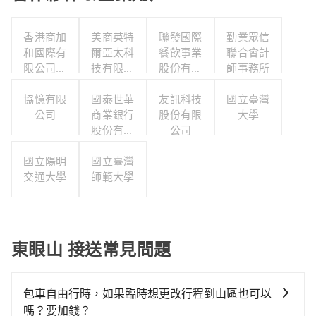
香港商加
美商英特
聯發國際
勤業眾信
和國際有
爾亞太科
餐飲事業
聯合會計
限公司台
技有限公
股份有限
師事務所
灣分公司
司
公司
協憶有限
國泰世華
友訊科技
國立臺灣
公司
商業銀行
股份有限
大學
股份有限
公司
公司
國立陽明
國立臺灣
交通大學
師範大學
東眼山 接送常見問題
包車自由行時，如果臨時想更改行程到山區也可以
嗎？要加錢？