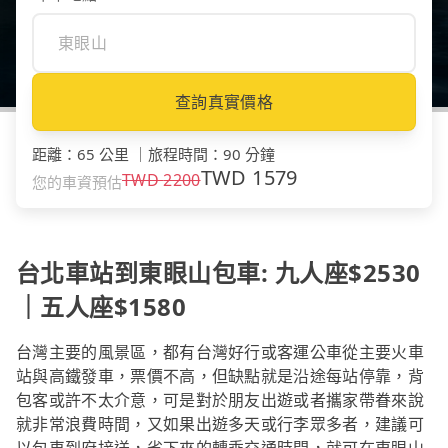
查詢真實價格
距離
：
65 公里
｜
旅程時間
：
90 分鐘
TWD
1579
TWD
2200
您的車資預估
台北車站到東眼山包車: 九人座$2530
｜五人座$1580
台灣主要的風景區，都有台灣好行或客運公車從主要火車
站與高鐵發車，票價不高，但缺點就是沿途每站停靠，背
包客或許不太介意，可是對於朋友出遊或者攜家帶眷來說
就非常浪費時間，又如果出遊多天或行李眾多者，建議可