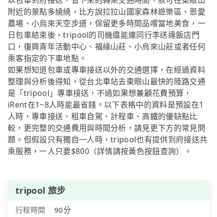
以包車到府接送，省下來的轉乘交通時間，就可在東眼山
附近的景點多繞繞，比方說拉拉山國家森林遊樂區、恩愛
農場、小烏來天空步道，保留更多時間品嚐當地美食，一
日包車結束後，tripool的司機還能連同行李送達飯店門
口，復興青年活動中心、福緣山莊、小烏來山莊或者任何
乘客指定的下車地點。
如果想知道包車或專車接送以外的交通選擇，在經過資料
整理與分析後得知，從台北車站去東眼山最快的陸路交通
是「tripool」專車接送，不過如果想兼顧花費預算，
iRent在1~8人時能最省錢。以下表格中的資料是預設在1
人時，專車接送、租車自駕、計程車、高鐵的優缺點比
較，更完整的交通費用與時間分析，請見更下方的常見問
題。但假設只有獨自一人時，tripool也有提供到府接送共
乘服務，一人只要$800（詳情請按黃色按鈕查詢）。
tripool 旅步
行程時間
90分