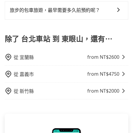
對於平常就有在使用長程專車接送服務的乘客來說，第
無隱藏費用。
意：像東眼山這樣的偏遠地區，計程車不會在路上巡迴
者，和運的iRent只提供最基本的車型，如Toyota
元車資，而且更會額外浪費41分鐘在轉乘與等車上，現
一次使用tripool的會擔心價格比市價便宜不少，是不是
找客人。它們通常只在特定地點等候，或者必須透過叫
旅步的包車旅遊，最早需要多久前預約呢？
Yaris、Prius C、Vios這類乘坐體驗較差的車款，如果人
在還不馬上來預約tripool！
因為司機素質比較差、車上會有煙味、或者車齡過大，
車平台或電話叫車，這代表你需要事先預約，並且要做
數超過四位，更是沒有較大的七人座或九人座可供選
當您的行程確定後，建議盡早預訂包車服務，因為旅步
但事實恰恰相反。tripool不僅有嚴密的篩選機制，定期
好等待較久的心理準備。綜合以上，無論在價格或服務
擇，而且無人租車最令人詬病的就是車況，打開車門才
提供早鳥優惠，您越早預訂就能享有更優惠的價格。所
淘汰顧客評分較低的司機，且車輛均要求5年內新車，司
品質上，tripool都是你從台北車站到東眼山的最佳選
發現仍有上一組乘客遺留的垃圾或者撞凹的車門仍未被
以不妨趁早訂購，享受更划算的價格。
除了 台北車站 到 東眼山，還有⋯
機也絕對不會在車內吸煙，於新冠肺炎期間也絕對全程
擇。
修理，每一次租車都好像在開樂透一樣。另外，偶爾也
配戴口罩。tripool之所以能將價格壓在市價7~8折的主
會遇到明明已經預約了時間但上一位用戶卻遲遲尚未歸
因來自於自行研發的AI車輛調度演算法，能有效降低空
還，又或者要還車時卻偏偏找不到停車位，對於急著用
from NT$
2600
從
宜蘭縣
車率，也就是提高俗稱「回頭車」的比例。這不僅體現
車或者要載其他乘客的人來說就有不小的風險。最後，
在成本的控制，更是在傳統旺季（年假、端午、中秋、
雖然路邊隨租隨還看似方便，但實際使用時還是有其區
雙十等）能用更少的司機來服務更多的旅客，意味著使
from NT$
4750
從
嘉義市
域的限制，實際可停靠的地點與你的上下車地點仍有段
用到不熟悉的司機或者轉單給其他車行的情況比同行更
距離，在遇到下雨天或者載行李時，就顯得非常不便。
低，如此便反應在服務品質的控管會更佳。但tripool網
from NT$
2000
從
新竹縣
站上的價格是動態的，一般來說越早預訂價格越優，且
保證前一天中午以前均可全額取消退費，如已經決定好
要從台北車站去東眼山，請儘早下訂以把握最划算的價
格。