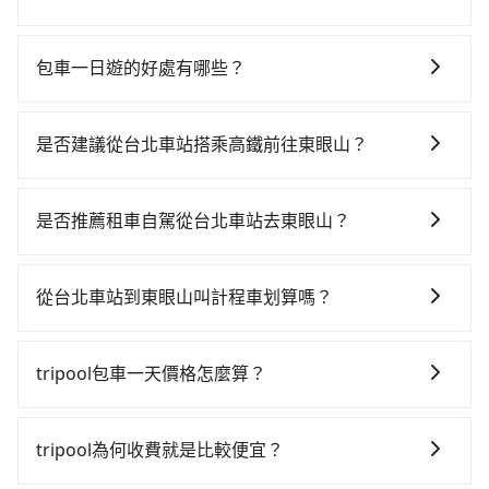
可以的，當您的旅程需要穿越山區或是高海拔地區時，
旅步可能會根據行經的路線是否超過海拔1500公尺來進
包車一日遊的好處有哪些？
行額外的費用收取。但是，這些費用會在您下訂單後、
包車一日遊的好處很多，首先，包車可以依照自己的意
出發前先與您進行確認，確保您明確知道所有的費用。
願和需要來安排行程，其次，包車可以讓您更加深入地
我們會透過Email的方式向您說明收費細節，讓您能更放
是否建議從台北車站搭乘高鐵前往東眼山？
體驗當地文化和風土人情，此外，包車還可以省去您自
心地享受旅步為您提供的服務。
若要從台北車站搭高鐵前往東眼山，高鐵較貴、費時、
己開車也無需擔心路線和交通的問題，更可以在舒適的
轉車麻煩！從最早06:26一直到23:00，台北-桃園一天最
環境中專心欣賞當地美景和文化，讓您的旅程更加輕鬆
是否推薦租車自駕從台北車站去東眼山？
多有72班次高鐵可搭乘。假設從台北車站 (台北市中正
自在。
如果你有台灣駕照且對自己駕駛技術有信心，且在車上
區) 出發，步行進入高鐵站約15分鐘，現場買票或月台等
時不需要閉目養神（因為要自己開車），最重要的是你
車時間約10分鐘，再乘坐17~23分鐘（平均21分）的高
從台北車站到東眼山叫計程車划算嗎？
當天就要來回，那在台北路邊可隨租隨借的iRent應該是
鐵從台北站前往桃園高鐵站，每人票價160元，再用5分
如選擇小黃直達，在台北可以透過app叫車的有55688台
你最便宜選擇。註冊完iRent的app後，可以每小時
鐘出站、等待車站前排班的計程車，搭上小黃後約花80
灣大車隊、Uber、Line Taxi、Yoxi等，如果在路邊攔不
$115~205承租小轎車，每公里再額外加收$3.2，從台北
分鐘、車費2,000元後，抵達東眼山 (桃園市復興區) 的目
tripool包車一天價格怎麼算？
到車，也可考慮打電話至台北車站附近的計程車隊，如
車站到東眼山的花費預估為$1,100~1,600（金額差異來
的地。全程加上轉車時間共2小時11分鐘，假設一人獨
因包車費用會隨著您選用2-12小時不等的包車時數、所
國華衛星車隊、歐亞交通、多元化計程車等叫車看看。
自於平假日、車款差異、抵達目的地後多久原路返
行，交通費總計2,160元。但如果全程使用tripool並到
需行程的公里數及車型而有所不同，建議可以直接上旅
依照里程跳錶計算，價格約為1,665~2,000元間，若改選
回），雖已將eTag和可能的每小時40元路邊停車費用預
tripool為何收費就是比較便宜？
府專車接送，則僅需花費約1,580元，費時1小時30分
步官網一鍵查價，即時試算您包車費用，清楚透明，且
tripool的專車服務可再更便宜。關於交通需要特別注
估進去，但額外的汽車保險與可能的罰單都需自付。再
鐘。選擇搭乘高鐵而不預約包車，不僅至少額外負擔580