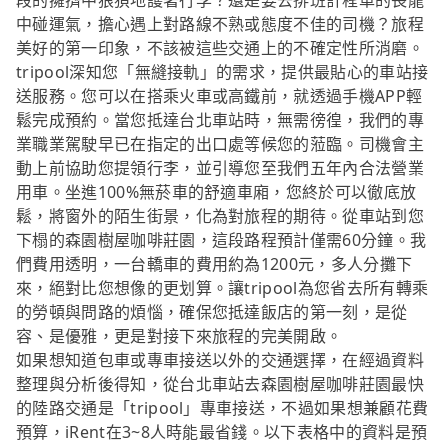
段的擁擠中狼狽地護著行李？還是要去排班計程車的長龍
中碰運氣，擔心遇上對路線不熟或態度不佳的司機？旅程
美好的第一印象，不該被這些交通上的不確定性所消磨。
tripool深知您「無縫接軌」的需求，提供最貼心的車站接
送服務。您可以在搭乘火車或高鐵前，就透過手機APP輕
鬆完成預約。當您抵達台北車站時，無需徬徨，我們的專
業職業駕駛早已在指定的出口處等候您的蒞臨。司機會主
動上前協助您提領行李，並引導您至我們五年內合法營業
用車。坐進100%無菸車的舒適車廂，您終於可以徹底放
鬆，將窗外的陌生街景，化為對旅程的期待。從車站到您
下榻的森園樹屋咖啡莊園，這段路程預計僅需60分鐘。我
們費用透明，一台轎車的費用約為1200元，多人分攤下
來，絕對比您想像的更划算。讓tripool為您省去所有轉乘
的勞頓與問路的煩惱，確保您抵達飯店的第一刻，是從
容、是優雅，更是對接下來旅程的完美開啟。
如果想知道包車或專車接送以外的交通選擇，在經過資料
整理與分析後得知，從台北車站去森園樹屋咖啡莊園最快
的陸路交通是「tripool」專車接送，不過如果想兼顧花費
預算，iRent在3~8人時能最省錢。以下表格中的資料是預