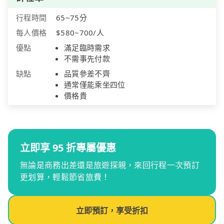
行程時間
65~75分
每人價格
$580~700/人
優點
滿足臨時需求
不需事先付款
缺點
品質參差不齊
通常僅能乘坐四位
價格貴
立即享 95 折專屬優惠
無論是商務出差還是旅遊探親，來回行程一次預訂
更划算，輕鬆節省旅費！
立即預訂，享受折扣