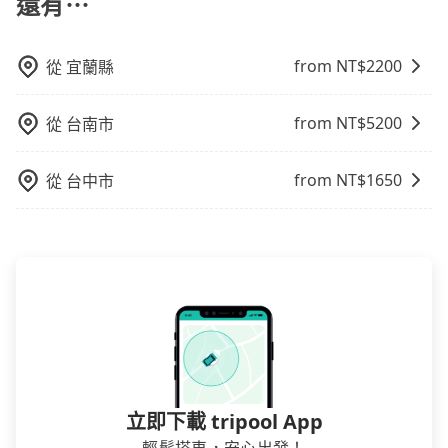
還有⋯
型車可乘坐八位乘客，並可攜帶八個隨身行李與六個30
吋行李箱。 為了確保行車安全及遵守相關法規，我們不
能超載人數。 如果您攜帶的行李或物品較多，我們會根
from NT$
2200
從
宜蘭縣
據情況收取微搬家費用，費用在300至500元之間。
from NT$
5200
從
台南市
from NT$
1650
從
台中市
立即下載 tripool App