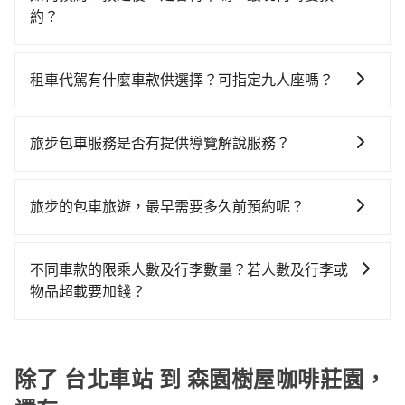
到車，也可考慮打電話至台北車站附近的計程車隊，如
車站到森園樹屋咖啡莊園的花費預估為
鐘，假設3位同行，高鐵加轉乘之平均每人花費為460
約？
聖惠衛星車隊、優質計程車、北松衛星車隊等叫車看
$1,000~1,500（金額差異來自於平假日、車款差異、抵
元。但如果全程使用tripool並到府專車接送，則每人平
如要預約從台北車站前往森園樹屋咖啡莊園的專車接送
看。依照里程跳錶計算，價格約為1,740~2,100元間，但
達目的地後多久原路返回），雖已將eTag和可能的每小
均花費約430元，費時59分鐘。選擇搭乘高鐵而不預約
服務，可直接線上輸入上下車地點或地址，三秒內即可
如改預約tripool可省高達$800。但如果要考慮到回程，
時40元路邊停車費用預估進去，但額外的汽車保險與可
租車代駕有什麼車款供選擇？可指定九人座嗎？
包車，不僅每人至少額外負擔30元車資，而且更會額外
查到真實價格，照著步驟填寫完乘客資料與線上刷卡，
新竹縣僅有合法計程車約730輛，數量約為台北市的
能的罰單都需自付。再者，和運的iRent只提供最基本的
浪費40分鐘在轉乘與等車上，現在還不馬上來預約
tripool提供的車型以五人座小轎車、休旅車與九人座箱
訂單即成立。在拿到訂單編號後，隨即會在手機上收到
2%、密度僅雙北的1.3%，其叫車的難度是雙北市的80
車型，如Toyota Yaris、Prius C、Vios這類乘坐體驗較
tripool！如果你僅有兩位乘車，也可參考tripool的拼車
型車為主，車款品牌以豐田Toyota、福特Ford、福斯
簡訊以及電子郵件確認信，如此就完成預約了，而司機
倍。綜合以上，無論在價格或服務品質上，tripool都是
旅步包車服務是否有提供導覽解說服務？
差的車款，如果人數超過四位，更是沒有較大的七人座
共乘服務，最多可再節省50%的交通費用。
VW為主，其中也有少量進口車像凌志Lexus、特斯拉
與車輛的詳細資料，將於乘車前一晚八點透過SMS和
你從台北車站到森園樹屋咖啡莊園的最佳選擇。
或九人座可供選擇，而且無人租車最令人詬病的就是車
抱歉！目前旅步的包車服務暫無提供導覽服務，如果您
Tesla、賓士Benz等高級車款。全部五年內合法營業用
EMAIL提供。一旦付款完畢，tripool保證出車。一般建
況，打開車門才發現仍有上一組乘客遺留的垃圾或者撞
需要導覽服務，可事先透過電子郵件
車，百分百無菸車，乘客均有最高500萬乘客險。如果有
議出發前一天中午以前完成預約，越早下訂價格越低
旅步的包車旅遊，最早需要多久前預約呢？
凹的車門仍未被修理，每一次租車都好像在開樂透一
booking@tripool.app聯繫我們，將有專人協助回覆確
特殊需求或人數較多，需要大T保母車、20人座中巴、
價，如臨時需要，前一天傍晚五點前仍會收單，最遲如
樣。另外，偶爾也會遇到明明已經預約了時間但上一位
當您的行程確定後，建議盡早預訂包車服務，因為旅步
認是否能協助安排。
40人座大巴或遊覽車，可特別填單並另外報價。
當天下午過後乘車，四小時前仍能預約。
用戶卻遲遲尚未歸還，又或者要還車時卻偏偏找不到停
提供早鳥優惠，您越早預訂就能享有更優惠的價格。所
不同車款的限乘人數及行李數量？若人數及行李或
車位，對於急著用車或者要載其他乘客的人來說就有不
以不妨趁早訂購，享受更划算的價格。
物品超載要加錢？
小的風險。最後，雖然路邊隨租隨還看似方便，但實際
使用時還是有其區域的限制，實際可停靠的地點與你的
我們提供不同種類的車輛，讓您根據需求選擇最適合您
上下車地點仍有段距離，在遇到下雨天或者載行李時，
的車型。 五人座驕車可乘坐三位乘客，並可攜帶三個隨
就顯得非常不便。
身行李與兩個30吋行李箱 五人座休旅車可乘坐四位乘
除了 台北車站 到 森園樹屋咖啡莊園，
客，並可攜帶四個隨身行李與三個30吋行李箱 九人座廂