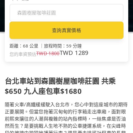
查詢真實價格
距離
：
68 公里
｜
旅程時間
：
59 分鐘
TWD
1289
TWD
1800
您的車資預估
台北車站到森園樹屋咖啡莊園 共乘
$650 九人座包車$1680
隨著火車/高鐵緩緩駛入台北市，您心中對這座城市的期待
正要展開。但當您拖著沉甸甸的行李箱走出車廂，面對眼
前熙來攘往的人潮與複雜的站內指標時，一絲焦慮是否油
然而生？是要挑戰人生地不熟的公車捷運系統，在尖峰時