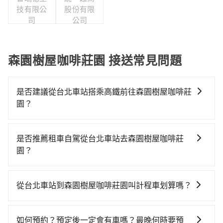
技有限公
股份有限
司
公司
森園樹屋咖啡莊園 接送常見問題
是否建議從台北車站搭乘高鐵前往森園樹屋咖啡莊
園？
若要從台北車站搭高鐵前往森園樹屋咖啡莊園，高鐵較
貴、費時、轉車麻煩！從最早06:26一直到23:00，台北-
是否推薦租車自駕從台北車站去森園樹屋咖啡莊
新竹一天最多有61班次高鐵可搭乘。假設從台北車站 (台
園？
北市中正區) 出發，步行進入高鐵站約15分鐘，現場買票
如果你有台灣駕照且對自己駕駛技術有信心，且在車上
或月台等車時間約10分鐘，再乘坐30~35分鐘（平均34
時不需要閉目養神（因為要自己開車），最重要的是你
分）的高鐵從台北站前往新竹高鐵站，每人票價290元，
從台北車站到森園樹屋咖啡莊園叫計程車划算嗎？
當天就要來回，那在台北路邊可隨租隨借的iRent應該是
再用5分鐘出站、等待車站前排班的計程車，搭上小黃後
如選擇小黃直達，在台北可以透過app叫車的有55688台
你最便宜選擇。註冊完iRent的app後，可以每小時
約花35分鐘、車費500元後，抵達森園樹屋咖啡莊園 (新
灣大車隊、Uber、Line Taxi、Yoxi等，如果在路邊攔不
$115~205承租小轎車，每公里再額外加收$3.2，從台北
竹縣新豐鄉) 的目的地。全程加上轉車時間共1小時39分
如何預約？預定後一定會有車嗎？最晚何時要預