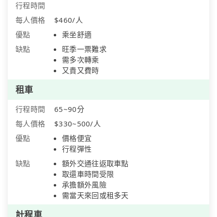
行程時間
每人價格
$460/人
優點
乘坐舒適
缺點
旺季一票難求
需多次轉乘
又貴又費時
租車
行程時間
65~90分
每人價格
$330~500/人
優點
價格便宜
行程彈性
缺點
額外交通往返取車點
取還車時間受限
承擔額外風險
需當天來回或租多天
計程車