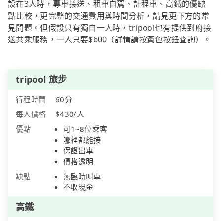
設在3人時，專車接送、租車自駕、計程車、高鐵的優缺
點比較，更完整的交通費用與時間分析，請見更下方的常
見問題。但假設只有獨自一人時，tripool也有提供到府接
送共乘服務，一人只要$600（詳情請按黃色按鈕查詢）。
tripool 旅步
行程時間
60分
每人價格
$430/人
優點
可1~8位乘客
哪裡都能接
保證出車
價格透明
缺點
無臨時叫車
不收現金
高鐵