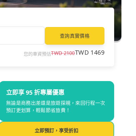
查詢真實價格
TWD
1469
TWD
2100
您的車資預估
立即享 95 折專屬優惠
無論是商務出差還是旅遊探親，來回行程一次
預訂更划算，輕鬆節省旅費！
立即預訂，享受折扣