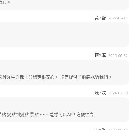
放心。
黃*舒
2022-07-14
柯*淳
2025-06-22
駕駛途中亦都十分穩定很安心。 還有提供了瓶裝水給我們。
陳*妏
2024-07-30
 幾點到幾點 景點 ⋯⋯ 這樣可以APP 方便性高
宋*馨