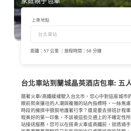
家庭親子包車
上車地點
距離
：
57 公里
｜
旅程時間
：
58 分鐘
台北車站到蘭城晶英酒店包車: 五人座
隨著火車/高鐵緩緩駛入台北市，您心中對這座城市
眼前熙來攘往的人潮與複雜的站內指標時，一絲焦慮
時段的擁擠中狼狽地護著行李？還是要去排班計程車
程美好的第一印象，不該被這些交通上的不確定性所消
站接送服務。您可以在搭乘火車或高鐵前，就透過手