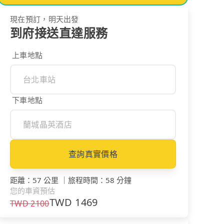
現在預訂，明天出發
到府接送直達服務
上車地點
下車地點
查詢真實價格
距離
：
57 公里
｜
旅程時間
：
58 分鐘
您的車資預估
TWD
1469
TWD
2100