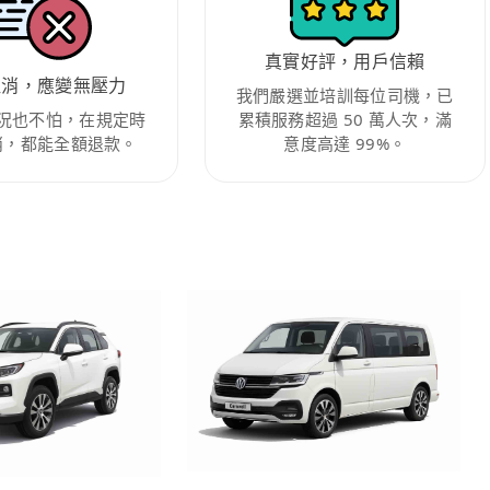
真實好評，用戶信賴
取消，應變無壓力
我們嚴選並培訓每位司機，已
況也不怕，在規定時
累積服務超過 50 萬人次，滿
消，都能全額退款。
意度高達 99%。