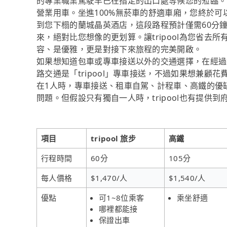
的專業職業駕駛早已在指定的出口處等候您的蒞臨。
營業用車。坐進100%無菸車的舒適車廂，您終於
到您下榻的蘭城晶英酒店，這段路程預計僅需60分鐘
來，絕對比您想像的更划算。讓tripool為您省
容、是優雅，更是對接下來旅程的完美開啟。
如果想知道包車或專車接送以外的交通選擇，在經過
路交通是「tripool」專車接送，不過如果想兼顧花
在1人時，專車接送、租車自駕、計程車、高鐵的優
問題。但假設只有獨自一人時，tripool也有提供
項目
tripool 旅步
高鐵
行程時間
60分
105分
每人價格
$1,470/人
$1,540/人
優點
可1~8位乘客
乘坐舒適
哪裡都能接
保證出車