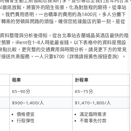
司機會主動上前協助您提領行李，並引導您至我們五年內合法
可以徹底放鬆，將窗外的陌生街景，化為對旅程的期待。從車站
。我們費用透明，一台轎車的費用約為1400元，多人分攤下
去所有轉乘的勞頓與問路的煩惱，確保您抵達飯店的第一刻，是從
資料整理與分析後得知，從台北車站去蘭城晶英酒店最快的陸
費預算，iRent在1~8人時能最省錢。以下表格中的資料是預設
缺點比較，更完整的交通費用與時間分析，請見更下方的常見
到府接送共乘服務，一人只要$700（詳情請按黃色按鈕查詢）。
租車
計程車
65~90分
65~75分
$900~1,400/人
$1,470~1,800/人
價格便宜
滿足臨時需求
行程彈性
不需事先付款