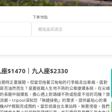
下車地點
$1470｜九人座$2330
的期待正要展開。但當您拖著沉甸甸的行李箱走出車廂，面對
是否油然而生？是要挑戰人生地不熟的公車捷運系統，在尖峰
的長龍中碰運氣，擔心遇上對路線不熟或態度不佳的司機？旅
磨。tripool深知您「無縫接軌」的需求，提供最貼心的車
機APP輕鬆完成預約。當您抵達台北車站時，無需徬徨，我們