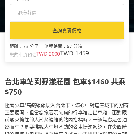
查詢真實價格
距離
：
73 公里
｜
旅程時間
：
67 分鐘
TWD
1459
TWD
2000
您的車資預估
台北車站到野漾莊園 包車$1460 共乘
$750
隨著火車/高鐵緩緩駛入台北市，您心中對這座城市的期待
正要展開。但當您拖著沉甸甸的行李箱走出車廂，面對眼
前熙來攘往的人潮與複雜的站內指標時，一絲焦慮是否油
然而生？是要挑戰人生地不熟的公車捷運系統，在尖峰時