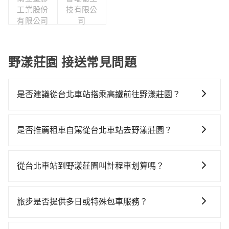
工業股份
技有限公
有限公司
司
野漾莊園 接送常見問題
是否建議從台北車站搭乘高鐵前往野漾莊園？
若要從台北車站搭高鐵前往野漾莊園，高鐵較貴、費
時、轉車麻煩！從最早06:26一直到23:00，台北-新竹一
是否推薦租車自駕從台北車站去野漾莊園？
天最多有61班次高鐵可搭乘。假設從台北車站 (台北市中
如果你有台灣駕照且對自己駕駛技術有信心，且在車上
正區) 出發，步行進入高鐵站約15分鐘，現場買票或月台
時不需要閉目養神（因為要自己開車），最重要的是你
等車時間約10分鐘，再乘坐30~35分鐘（平均34分）的
從台北車站到野漾莊園叫計程車划算嗎？
當天就要來回，那在台北路邊可隨租隨借的iRent應該是
高鐵從台北站前往新竹高鐵站，每人票價290元，再用5
如選擇小黃直達，在台北可以透過app叫車的有55688台
你最便宜選擇。註冊完iRent的app後，可以每小時
分鐘出站、等待車站前排班的計程車，搭上小黃後約花
灣大車隊、Uber、Line Taxi、Yoxi等，如果在路邊攔不
$115~205承租小轎車，每公里再額外加收$3.2，從台北
31分鐘、車費700元後，抵達野漾莊園 (新竹縣橫山鄉)
旅步是否提供多日或特殊包車服務？
到車，也可考慮打電話至台北車站附近的計程車隊，如
車站到野漾莊園的花費預估為$1,150~1,700（金額差異
的目的地。全程加上轉車時間共1小時35分鐘，假設3位
若您有多日或特殊包車需求，您可以先來信旅步，會有
北松衛星車隊、大慶大車隊、聖雄衛星車隊等叫車看
來自於平假日、車款差異、抵達目的地後多久原路返
同行，高鐵加轉乘之平均每人花費為520元。但如果全程