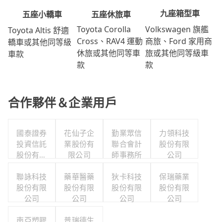
九座箱型車
五座休旅車
五座小轎車
Volkswagen 旗艦
Toyota Corolla
Toyota Altis 舒適
商旅、Ford 家用商
Cross、RAV4 運動
轎車或其他同等級
旅或其他同等級車
休旅或其他同等車
車款
款
款
合作夥伴＆企業用戶
國泰證券
花仙子企
勤業眾信
力領科技
投資信託
業股份有
聯合會計
股份有限
股份有限
限公司
師事務所
公司
公司
聯詠科技
藥華醫藥
狄卡科技
保瑞藥業
股份有限
股份有限
股份有限
股份有限
公司
公司
公司
公司
南亞塑膠
普瑞德生