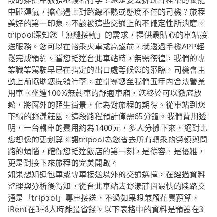
段的擁擠中狼狽地護著行李？還是要去排班計程車的長龍
中碰運氣，擔心遇上對路線不熟或態度不佳的司機？旅程
美好的第一印象，不該被這些交通上的不確定性所消磨。
tripool深知您「無縫接軌」的需求，提供最貼心的車站接
送服務。您可以在搭乘火車或高鐵前，就透過手機APP輕
鬆完成預約。當您抵達台北車站時，無需徬徨，我們的專
業職業駕駛早已在指定的出口處等候您的蒞臨。司機會主
動上前協助您提領行李，並引導您至我們五年內合法營業
用車。坐進100%無菸車的舒適車廂，您終於可以徹底放
鬆，將窗外的陌生街景，化為對旅程的期待。從車站到您
下榻的野漾莊園，這段路程預計僅需65分鐘。我們費用透
明，一台轎車的費用約為1400元，多人分攤下來，絕對比
您想像的更划算。讓tripool為您省去所有轉乘的勞頓與問
路的煩惱，確保您抵達飯店的第一刻，是從容、是優雅，
更是對接下來旅程的完美開啟。
如果想知道包車或專車接送以外的交通選擇，在經過資料
整理與分析後得知，從台北車站去野漾莊園最快的陸路交
通是「tripool」專車接送，不過如果想兼顧花費預算，
iRent在3~8人時能最省錢。以下表格中的資料是預設在3