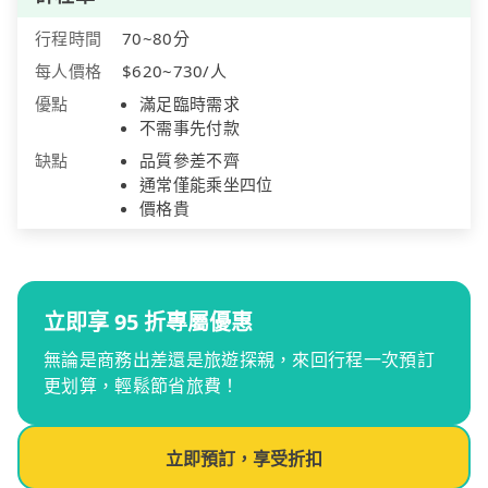
行程時間
70~80分
每人價格
$620~730/人
優點
滿足臨時需求
不需事先付款
缺點
品質參差不齊
通常僅能乘坐四位
價格貴
立即享 95 折專屬優惠
無論是商務出差還是旅遊探親，來回行程一次預訂
更划算，輕鬆節省旅費！
立即預訂，享受折扣