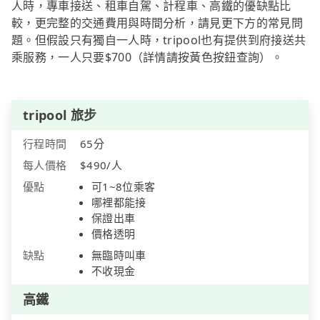
人時，專車接送、租車自駕、計程車、高鐵的優缺點比
較，更完整的交通費用與時間分析，請見更下方的常見問
題。但假設只有獨自一人時，tripool也有提供到府接送共
乘服務，一人只要$700（詳情請按黃色按鈕查詢）。
tripool 旅步
行程時間
65分
每人價格
$490/人
優點
可1~8位乘客
哪裡都能接
保證出車
價格透明
缺點
無臨時叫車
不收現金
高鐵