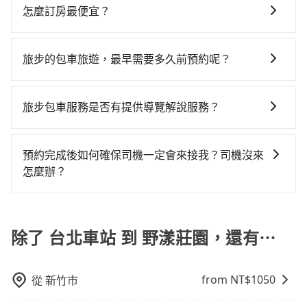
專人回覆您。
看。依照里程跳錶計算，價格約為1,865~2,200元間，但
回），雖已將eTag和可能的每小時40元路邊停車費用預
怎麼訂房最便宜？
使用tripool並到府專車接送，則每人平均花費約490
如改預約tripool可省高達$700。但如果要考慮到回程，
估進去，但額外的汽車保險與可能的罰單都需自付。再
元，費時1小時7分鐘。選擇搭乘高鐵而不預約包車，不
現在旅客預訂飯店已經很少透過旅行社，大多是透過
新竹縣僅有合法計程車約730輛，數量約為台北市的
者，和運的iRent只提供最基本的車型，如Toyota
僅每人至少額外負擔30元車資，而且更會額外浪費28分
OTA (online travel agent) 來完成，除了可以快速依據
2%、密度僅雙北的1.3%，其叫車的難度是雙北市的80
旅步的包車旅遊，最早需要多久前預約呢？
Yaris、Prius C、Vios這類乘坐體驗較差的車款，如果人
鐘在轉乘與等車上，現在還不馬上來預約tripool！如果
地區、價位、人數、特殊需求來搜尋適合的旅店與房
倍。綜合以上，無論在價格或服務品質上，tripool都是
數超過四位，更是沒有較大的七人座或九人座可供選
你僅有兩位乘車，也可參考tripool的拼車共乘服務，最
當您的行程確定後，建議盡早預訂包車服務，因為旅步
型，更重要的是通常價格是官網的6~8折，如果又有加入
你從台北車站到野漾莊園的最佳選擇。
擇，而且無人租車最令人詬病的就是車況，打開車門才
多可再節省50%的交通費用。
提供早鳥優惠，您越早預訂就能享有更優惠的價格。所
會員或者使用特定的信用卡，還可以累積點數做現金回
旅步包車服務是否有提供導覽解說服務？
發現仍有上一組乘客遺留的垃圾或者撞凹的車門仍未被
以不妨趁早訂購，享受更划算的價格。
饋或未來換取免費的住房。台灣人常用的線上訂房平台
修理，每一次租車都好像在開樂透一樣。另外，偶爾也
抱歉！目前旅步的包車服務暫無提供導覽服務，如果您
有Booking.com、Agoda.com、Hotels.com、
會遇到明明已經預約了時間但上一位用戶卻遲遲尚未歸
需要導覽服務，可事先透過電子郵件
Expedia.com、Trip.com等。正常來說，線上刷卡付款
預約完成後如何確保司機一定會來接我？司機沒來
還，又或者要還車時卻偏偏找不到停車位，對於急著用
booking@tripool.app聯繫我們，將有專人協助回覆確
完後預定就完成，事先不用電話確認空房，事後也不用
怎麼辦？
車或者要載其他乘客的人來說就有不小的風險。最後，
認是否能協助安排。
告知付款完畢，一切都能在網路上操作。但有些較冷門
雖然路邊隨租隨還看似方便，但實際使用時還是有其區
只要完成預約並付款完成，訂單就成立，tripool也保證
或規模較小的飯店，有可能再多平台同時上架而發生超
域的限制，實際可停靠的地點與你的上下車地點仍有段
派車。在出發前一天晚上八點時，會透過電子郵件與簡
賣的現象，便有可能到了現場卻沒房可住的窘境，所以
距離，在遇到下雨天或者載行李時，就顯得非常不便。
訊提供司機的姓名、電話、車牌、車型等資訊，如在約
除了 台北車站 到 野漾莊園，還有⋯
在預定時要不選擇評分高、評論多的飯店，不然就是還
定好的時間與上車地點沒有看到司機，可主動電話聯
要再人工電話與飯店確認。預訂民宿方面，如不怕麻
繫，可能原本約定的地點不適合暫停而改停靠在附近的
煩，有些時候直接打電話問的價格可能比民宿訂房網來
from NT$
1050
從
新竹市
位置。但如果遇到車輛故障或者前一趟車嚴重耽誤，
得便宜，但缺點就是多數要匯款並再人工確認。假如不
tripool會盡快改派以減少乘客等待的時間。
介意多花一點錢省下這些瑣碎的事，台灣本土的AsiaYo