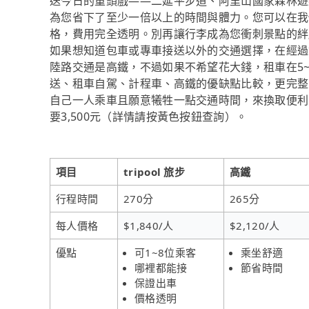
送今日的重頭戲——二延平步道、阿里山國家森林遊樂區、Ali
為您省下了至少一倍以上的時間與體力。您可以在我
格，費用完全透明。別再讓行李成為您衝刺景點的絆腳石
如果想知道包車或專車接送以外的交通選擇，在經過
陸路交通是高鐵，不過如果不希望花大錢，租車在5
送、租車自駕、計程車、高鐵的優缺點比較，更完整
自己一人乘車且願意犧牲一點交通時間，來換取便利到
要3,500元（詳情請按黃色按鈕查詢）。
項目
tripool 旅步
高鐵
行程時間
270分
265分
每人價格
$1,840/人
$2,120/人
優點
可1~8位乘客
乘坐舒適
哪裡都能接
節省時間
保證出車
價格透明