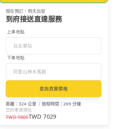
現在預訂，明天出發
到府接送直達服務
上車地點
下車地點
查詢真實價格
距離
：
324 公里
｜
旅程時間
：
269 分鐘
您的車資預估
TWD
7029
TWD
9800