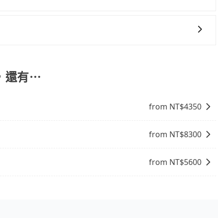
行加滿油，如遇到不肖業者，還車時可能遭遇各種莫名理由而被
送服務，預約時都依照乘客需求做選擇。如需專車接送，車內除了
生人出現。如選擇共乘服務，則會依照其他共乘乘客做彈性調
不會超過座位的上限。
交通方式： 公車或客運：乘坐公車或客運到達或離開火車站，
車站，方便快捷但昂貴。 捷運/輕軌：通過捷運或輕軌到達或
離開火車站，是最便利的，無需與人共乘、快速抵達。
，還有⋯
from NT$
4350
from NT$
8300
from NT$
5600