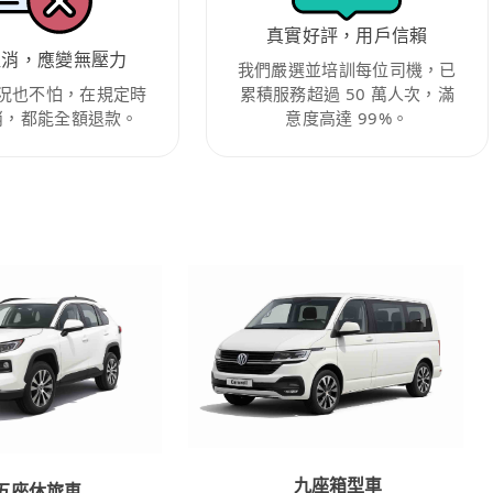
真實好評，用戶信賴
取消，應變無壓力
我們嚴選並培訓每位司機，已
況也不怕，在規定時
累積服務超過 50 萬人次，滿
消，都能全額退款。
意度高達 99%。
九座箱型車
五座休旅車