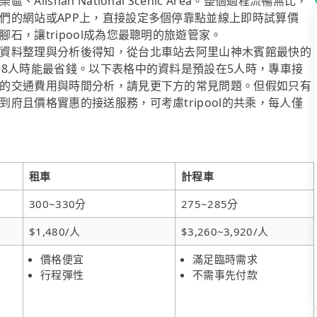
shan National Scenic Area。整個過程流暢無比，
們的網站或APP上，直接設定多個停靠點並線上即時試算價
，讓tripool成為您最聰明的旅遊管家。
資料整理與分析後得知，從台北車站去阿里山神木賓館最快的
~8人時能最省錢。以下表格中的資料是預設在5人時，專車接
的交通費用與時間分析，請見更下方的常見問題。但假如只有
府且價格實惠的接送服務，可考慮tripool的共乘，每人僅
租車
計程車
300~330分
275~285分
$1,480/人
$3,260~3,920/人
價格便宜
滿足臨時需求
行程彈性
不需事先付款