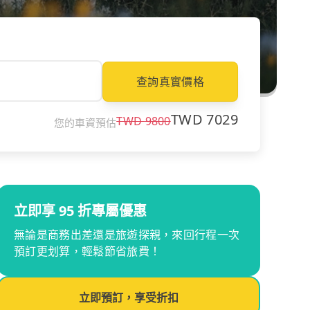
查詢真實價格
TWD
7029
TWD
9800
您的車資預估
立即享 95 折專屬優惠
無論是商務出差還是旅遊探親，來回行程一次
預訂更划算，輕鬆節省旅費！
立即預訂，享受折扣