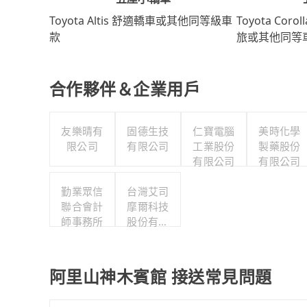
Toyota Coro
Toyota Altis 舒適轎車或其他同等級車
旅或其他同等
款
合作夥伴＆企業用戶
友樂晴有
固德生技
仁寶電腦
美時化學
限公司
有限公司
工業股份
製藥股份
有限公司
有限公司
勤業眾信
台灣艾司
聯合會計
摩爾科技
師事務所
股份有限
公司
阿里山神木賓館 接送常見問題