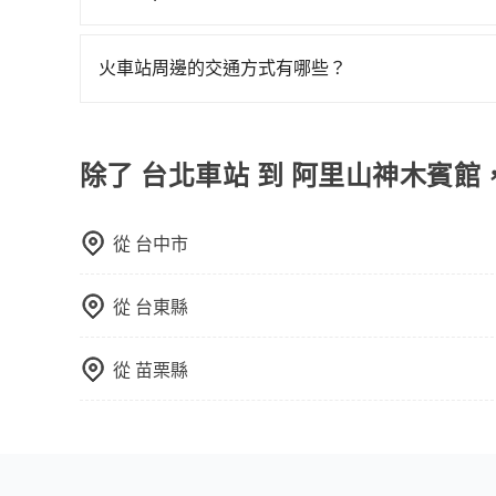
外花費30分鐘做簽約與車體檢查，甚至還要先自
tripool除了共乘拼車服務外，也有包車到府接
額外收費，風險可謂不小。
司機以外，從上車到下車期間，都不會再有其他陌
火車站周邊的交通方式有哪些？
度安排，路線上會盡可能以順路為優先，載客數也
火車站通常是城市的交通樞紐，以下是火車站常見
相對便宜經濟。 計程車：乘坐計程車到達或離開火
離開火車站，快捷便利。 包車：預定包車到達或
除了 台北車站 到 阿里山神木賓館
從
台中市
從
台東縣
從
苗栗縣