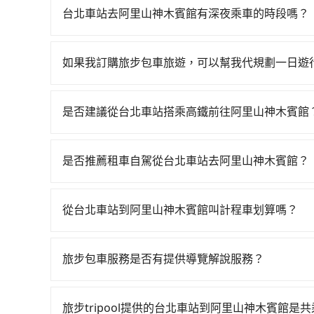
台北車站去阿里山神木賓館有深夜乘車的時段嗎？
tripool不僅全台島內任何車輛到的了的地方都
一日傍晚五點以前下訂預約，旅步就敢保證出車。
如果我訂購旅步包車旅遊，可以幫我代規劃一日遊
抱歉！目前旅步的包車服務只能提供交通接送服務
是否建議從台北車站搭乘高鐵前往阿里山神木賓館
若要從台北車站搭高鐵前往阿里山神木賓館，高鐵省時、
有59班次高鐵可搭乘。假設從台北車站 (台北市中
是否推薦租車自駕從台北車站去阿里山神木賓館？
時間約10分鐘，再乘坐73~103分鐘（平均91分
如你有駕照又不排斥自駕，且又不需要利用移動的
鐘出站、等待車站前排班的計程車，搭上小黃後約花1
租車車行，比方說昌輔小客車租賃、遠信租車、全家租車
里山鄉) 的目的地。全程加上轉車時間共4小時23分
從台北車站到阿里山神木賓館叫計程車划算嗎？
Nissan Tiida，一天租金約$1,500，九人座如Hyun
但如果全程使用tripool並到府專車接送，則每人平
如選擇小黃直達，在台北可以透過app叫車的有55688台
里約3元）、eTag（每公里約1元）、路邊停車（
高鐵可以比坐車快6分鐘，但卻要額外支出約1,40
到車，也可考慮打電話至台北車站附近的計程車隊
每日里程限定200~400公里，超過還會額外加收1
tripool還是比較划算的。如果你是三人以下要乘車
旅步包車服務是否有提供導覽解說服務？
照里程跳錶計算，價格約為8,140~9,800元間，但如
甲租乙還的服務，假設你當天就往返台北車站與阿里山神
通費用。
抱歉！目前旅步的包車服務暫無提供導覽服務，如
縣僅有合法計程車約330輛，數量約為台北市的1%
當然這金額比搭計程車便宜，但如果你當天只需要
booking@tripool.app聯繫我們，將有專人
以上，無論在價格或服務品質上，tripool都是
者，租車地點可能離台北車站還有段路，且須配合
旅步tripool提供的台北車站到阿里山神木賓館是