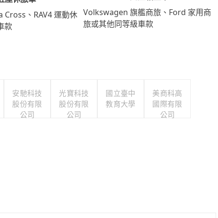
Volkswagen 旗艦商旅、Ford 家用商
lla Cross、RAV4 運動休
旅或其他同等級車款
車款
安馳科技
光寶科技
國立臺中
美商科高
股份有限
股份有限
教育大學
國際有限
公司
公司
公司