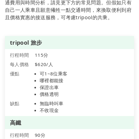
通費用與時間分析，請見更下方的常見問題。但假如只有
自己一人乘車且願意犧牲一點交通時間，來換取便利到府
且價格實惠的接送服務，可考慮tripool的共乘。
tripool 旅步
行程時間
115分
每人價格
$620/人
優點
可1~8位乘客
哪裡都能接
保證出車
價格透明
缺點
無臨時叫車
不收現金
高鐵
行程時間
90分