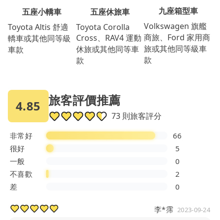
九座箱型車
五座休旅車
五座小轎車
Volkswagen 旗艦
Toyota Corolla
Toyota Altis 舒適
商旅、Ford 家用商
Cross、RAV4 運動
轎車或其他同等級
旅或其他同等級車
休旅或其他同等車
車款
款
款
旅客評價推薦
4.85
73 則旅客評分
非常好
66
很好
5
一般
0
不喜歡
2
差
0
李*霈
2023-09-24