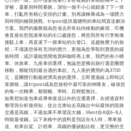
心力的一環。您不僅要拖著行李在複雜的車站結構中上下
穿梭，還要與時間賽跑，深怕一個不小心就錯過了下一班
車，打亂所有精心安排的計畫。別再讓轉乘成為一場體力
與時間的極限挑戰。tripool提供最聰明的車站間直送解決
方案。我們的服務能為您省去所有站內移動的麻煩，司機
會直接在您抵達車站的出口處接您，將您與所有行李無痛
接駁上車，再直達下一個車站的出發口。這趟無壓力的旅
程，不僅讓您保有充沛的體力，更能為您爭取到寶貴的緩
衝時間，或許還能悠閒地買杯咖啡再上車。我們的有小轎
車、休旅車、九座車供選擇，無論您是獨自旅行還是團體
移動，都能找到最合適的車款。九人座的費用約為3700
元，是團體行動最經濟高效的選擇。立即透過線上即時試
算價格，讓tripool成為您旅程中最可靠的神隊友，確保您
的每一次轉乘，都順暢、準時、且輕鬆無比。
如果想知道包車或專車接送以外的交通選擇，在經過資料
整理與分析後得知，從台北車站去高鐵台中站最快的陸路
交通是高鐵，不過如果不希望花大錢，iRent在4或6~8人
時能最省錢。以下表格中的資料是預設在4人時，專車接
送、租車自駕、計程車、高鐵的優缺點比較，更完整的交