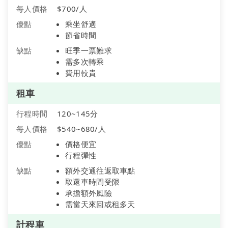
每人價格
$700/人
優點
乘坐舒適
節省時間
缺點
旺季一票難求
需多次轉乘
費用較貴
租車
行程時間
120~145分
每人價格
$540~680/人
優點
價格便宜
行程彈性
缺點
額外交通往返取車點
取還車時間受限
承擔額外風險
需當天來回或租多天
計程車