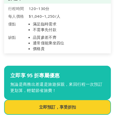
行程時間
120~130分
每人價格
$1,040~1,250/人
優點
滿足臨時需求
不需事先付款
缺點
品質參差不齊
通常僅能乘坐四位
價格貴
立即享 95 折專屬優惠
無論是商務出差還是旅遊探親，來回行程一次預訂
更划算，輕鬆節省旅費！
立即預訂，享受折扣