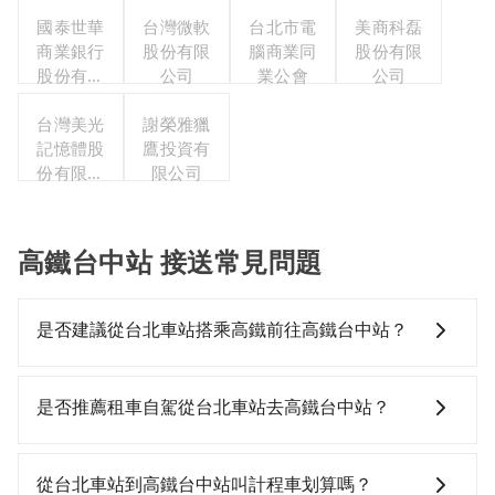
份有限公
司城邦分
國泰世華
台灣微軟
台北市電
美商科磊
商業銀行
公司
股份有限
腦商業同
股份有限
股份有限
公司
業公會
公司
公司
台灣美光
謝榮雅獵
記憶體股
鷹投資有
份有限公
限公司
司
高鐵台中站 接送常見問題
是否建議從台北車站搭乘高鐵前往高鐵台中站？
若要從台北車站搭高鐵前往高鐵台中站，高鐵乘坐舒
適、省時、較貴！從最早06:26一直到23:00，台北-台中
是否推薦租車自駕從台北車站去高鐵台中站？
一天最多有102班次高鐵可搭乘。假設從台北車站 (台北
市中正區) 出發，步行進入高鐵站約15分鐘，現場買票或
如果你有台灣駕照且對自己駕駛技術有信心，且在車上
月台等車時間約10分鐘，再乘坐47~66分鐘（平均57
時不需要閉目養神（因為要自己開車），最重要的是你
從台北車站到高鐵台中站叫計程車划算嗎？