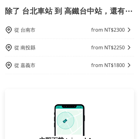
支付額外的費用，不過別擔心，您可以透過旅步官網查
指定車款服務的需求，可以先將您的需先提供旅步，會
詢到具體的費用。
有專人回覆您。
除了 台北車站 到 高鐵台中站，還有⋯
從
台南市
from NT$
2300
從
南投縣
from NT$
2250
從
嘉義市
from NT$
1800