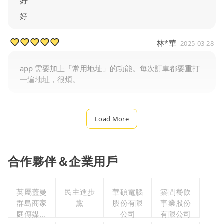
好
好
林*華
2025-03-28
app 需要加上「常用地址」的功能。每次訂車都要重打
一遍地址，很煩。
Load More
合作夥伴＆企業用戶
英屬蓋曼
民主進步
華碩電腦
築間餐飲
群島商家
黨
股份有限
事業股份
庭傳媒股
公司
有限公司