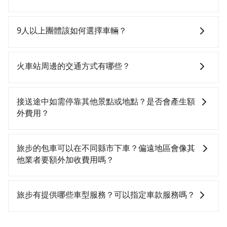
分）的高鐵從台北站前往台中高鐵站，每人票價700元，
當天就要來回，那在台北路邊可隨租隨借的iRent應該是
再用10分鐘出站。全程加上轉車時間共1小時32分鐘，
你最便宜選擇。註冊完iRent的app後，可以每小時
如選擇小黃直達，在台北可以透過app叫車的有55688台
假設4位同行，高鐵加轉乘之平均每人花費為700元。但
$115~205承租小轎車，每公里再額外加收$3.2，從台北
灣大車隊、Uber、Line Taxi、Yoxi等，如果在路邊攔不
9人以上團體該如何選擇車輛？
如果全程使用tripool並到府專車接送，則每人平均花費
車站到高鐵台中站的花費預估為$2,150~2,700（金額差
到車，也可考慮打電話至台北車站附近的計程車隊，如
約620元，費時1小時54分鐘。長距離移動確實搭乘高鐵
異來自於平假日、車款差異、抵達目的地後多久原路返
歐亞交通、廣利交通、新風交通等叫車看看。依照里程
在Line群組或Facebook社團裡，有司機標榜能提供乘坐
可以比坐車快，但卻要額外支出約320元的交通費，所以
回），雖已將eTag和可能的每小時40元路邊停車費用預
跳錶計算，價格約為4,165~5,000元間，但如改預約
9人以上之廂型車，其實屬違法。在現行法律下，營業小
火車站周邊的交通方式有哪些？
對於不是這麼趕時間的人來說，預約tripool還是比較划
估進去，但額外的汽車保險與可能的罰單都需自付。再
tripool可省高達$2,500。綜合以上，無論在價格或服務
客車最多座位數量就是9人，如扣掉司機就只能乘坐8位
算的。如果你是三人以下要乘車，也可參考tripool的拼
者，和運的iRent只提供最基本的車型，如Toyota
品質上，tripool都是你從台北車站到高鐵台中站的最佳
乘客，如果要10人以上就是營業大客車的範疇，也就是
火車站通常是城市的交通樞紐，以下是火車站常見交通
車共乘服務，最多可再節省50%的交通費用。
Yaris、Prius C、Vios這類乘坐體驗較差的車款，如果人
選擇。
中型巴士或大型遊覽車。非法改裝的車輛，不僅與車輛
方式： 公車或客運：乘坐公車或客運到達或離開火車
接送途中如需停靠其他景點或地點？是否會產生額
數超過四位，更是沒有較大的七人座或九人座可供選
行照不符，連司機的駕照都會不符。在路上被警察盤查
站，相對便宜經濟。 計程車：乘坐計程車到達或離開火
外費用？
擇，而且無人租車最令人詬病的就是車況，打開車門才
請下車終止行程事小，如果發生意外，保險公司可不予
車站，方便快捷但昂貴。 捷運/輕軌：通過捷運或輕軌到
發現仍有上一組乘客遺留的垃圾或者撞凹的車門仍未被
賠償就事大了。千萬別為了省小錢而把朋友親人的安全
達或離開火車站，快捷便利。 包車：預定包車到達或離
當您預約旅步的「單程專車」，如果需要在途中加點停
修理，每一次租車都好像在開樂透一樣。另外，偶爾也
給賭上。通常人數沒有超過10位，建議預約一台九人座
開火車站，是最便利的，無需與人共乘、快速抵達。
靠，您可以參考我們的「加點服務」，每個點距離在 5
旅步的包車可以在不同縣市下車？偏遠地區會像其
會遇到明明已經預約了時間但上一位用戶卻遲遲尚未歸
與一台小轎車比較划算，如人數超過12位就一定是叫一
公里內，需額外支付 200 元，且每個點最多停留 5 分
他業者要額外加收費用嗎？
還，又或者要還車時卻偏偏找不到停車位，對於急著用
台中巴比較方便。但也有例外，比方說有些山區或路段
鐘。加點費用可以在乘車當天下車前給司機現付。如果
車或者要載其他乘客的人來說就有不小的風險。最後，
是禁止大客車通行的，建議在預定時最好先與車行或平
您選擇「計時包車」，中途需要加點停靠，則不需要額
旅步的包車服務非常方便，您可以在不同縣市下車。對
雖然路邊隨租隨還看似方便，但實際使用時還是有其區
台確認。
外支付費用。
於偏遠地區，我們提供的價格已經包含了所有基本的費
旅步有提供哪些車型服務？可以指定車款服務嗎？
域的限制，實際可停靠的地點與你的上下車地點仍有段
用，不會像其他業者那樣收取額外費用。但如果您需要
距離，在遇到下雨天或者載行李時，就顯得非常不便。
前往的地點屬於高海拔山區等特殊地點，就可能會需要
旅步有提供小轎車、休旅車、九人座供您選擇，若您有