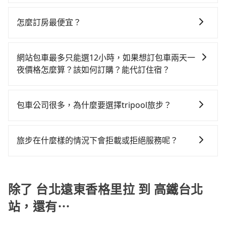
tripool有提供多點上下車接送服務，線上預約從台北遠
風險，如你們人數在五人以上，分坐兩台計程車就不太
發現仍有上一組乘客遺留的垃圾或者撞凹的車門仍未被
東香格里拉前往高鐵台北站的途中可備註加點。每個加
方便，反而能事先預約且品質穩定的tripool，可能更適
怎麼訂房最便宜？
修理，每一次租車都好像在開樂透一樣。另外，偶爾也
點位置，前後額外里程數5公里內加收200元。雖然可能
合你。
會遇到明明已經預約了時間但上一位用戶卻遲遲尚未歸
現在旅客預訂飯店已經很少透過旅行社，大多是透過
有些路線完全順路，但是司機多點停靠就會有額外的等
還，又或者要還車時卻偏偏找不到停車位，對於急著用
OTA (online travel agent) 來完成，除了可以快速依據
待時間，收取額外費用是必要的補償。
網站包車最多只能選12小時，如果想訂包車兩天一
車或者要載其他乘客的人來說就有不小的風險。最後，
地區、價位、人數、特殊需求來搜尋適合的旅店與房
夜價格怎麼算？該如何訂購？能代訂住宿？
雖然路邊隨租隨還看似方便，但實際使用時還是有其區
型，更重要的是通常價格是官網的6~8折，如果又有加入
域的限制，實際可停靠的地點與你的上下車地點仍有段
旅步的包車服務是以一天一張訂單的方式計算，如果您
會員或者使用特定的信用卡，還可以累積點數做現金回
距離，在遇到下雨天或者載行李時，就顯得非常不便。
需要連續兩天的包車服務，可以在官網上分開預定兩天
饋或未來換取免費的住房。台灣人常用的線上訂房平台
包車公司很多，為什麼要選擇tripool旅步？
的行程。另外，目前旅步只提供接送服務，暫不提供代
有Booking.com、Agoda.com、Hotels.com、
旅步提供多種車型，從轎車、休旅車到九人座，讓您可
訂住宿服務。
Expedia.com、Trip.com等。正常來說，線上刷卡付款
以依照您行程人數的需求進行選擇。此外，為確保您的
完後預定就完成，事先不用電話確認空房，事後也不用
旅步在什麼樣的情況下會拒載或拒絕服務呢？
旅途安全無憂，我們的司機都是專業且可靠的職業駕
告知付款完畢，一切都能在網路上操作。但有些較冷門
當您使用 tripool 旅步乘車日期當天，若發生以下 3 項
駛。關於價格，旅步官網可一鍵即時查價，所示價格絕
或規模較小的飯店，有可能再多平台同時上架而發生超
原因，司機有權拒絕服務： 1) 當日搭車人數或行李超過
無隱藏費用，且還提供優於其他業者更彈性的取消政
賣的現象，便有可能到了現場卻沒房可住的窘境，所以
訂購時填寫的數量。請務必確實填寫當日實際攜帶的行
除了 台北遠東香格里拉 到 高鐵台北
策，讓您在規劃行程時能更無後顧之憂。無論您是要前
在預定時要不選擇評分高、評論多的飯店，不然就是還
李及乘坐的總人數，包含成人及兒童／嬰幼兒。 2) 孩童
往市區還是郊區，我們都可以為您提供最佳的旅遊體
要再人工電話與飯店確認。預訂民宿方面，如不怕麻
站，還有⋯
同行，卻無自備或加購兒童座椅。提醒您，為了保護孩
驗。所以，如果您正在尋找一家可靠的包車公司，
煩，有些時候直接打電話問的價格可能比民宿訂房網來
童的安全，依道路交通安全規則規定，四歲以下的孩童
tripool旅步絕對是您值得信任的不二選擇！
得便宜，但缺點就是多數要匯款並再人工確認。假如不