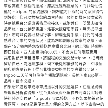
峰時段攔到計程車，而在飯店門口焦急不已，深怕錯過火
車或高鐵？旅程的結尾，應該是輕鬆愜意的，而非匆忙慌
亂的。tripool的預約服務，讓您能將回程的時間掌握得恰
到好處。您可以根據您的車票時間，預約司機在最適當的
時刻抵達台北遠東香格里拉接您，或附近任一間飯店如怡
品商旅、台北麗都飯店、洛碁大飯店忠孝館。無需提早出
門，您可以從容地整理行李、辦理退房手續。我們的司機
熟悉台北市的交通狀況，能為您規劃最有效率的路線，確
保在15分鐘內將您安穩送達高鐵台北站。線上預訂時價格
即已確定，四人座轎車約600元，不會有任何隱藏費用，
讓您對預算瞭若指掌。將回程的交通交給tripool，把時間
留給自己，為這趟旅程，留下最從容優雅的背影。立即預
約您的專屬行程！從台北遠東香格里拉到高鐵台北站，
tripool二天前可無條件全額取消退款，長途叫車app第一
品牌，使命必達。
如果想知道包車或專車接送以外的交通選擇，在經過資料
整理與分析後得知，從台北遠東香格里拉去高鐵台北站最
快的陸路交通是「tripool」專車接送，不過如果想兼顧花
費預算，iRent是最便宜且方便的交通方式。以下表格中的