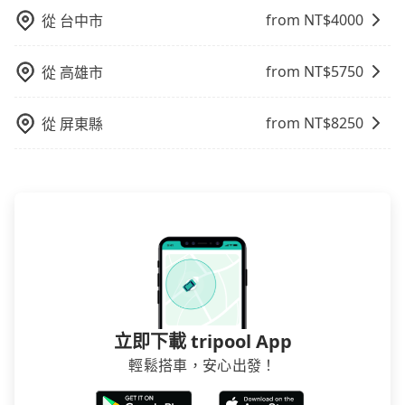
必須乘坐兒童座椅。 3) 搭乘寵物友善專車卻沒有裝籠。
介意多花一點錢省下這些瑣碎的事，台灣本土的AsiaYo
from NT$
4000
從
台中市
避免影響行車安全，請您務將寵物置入提籠或提袋內。
或者國際Airbnb都值得推薦。
from NT$
5750
從
高雄市
from NT$
8250
從
屏東縣
立即下載 tripool App
輕鬆搭車，安心出發！