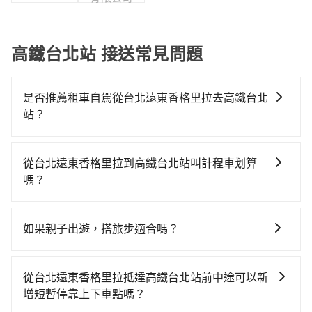
高鐵台北站 接送常見問題
是否推薦租車自駕從台北遠東香格里拉去高鐵台北
站？
如果你有台灣駕照且對自己駕駛技術有信心，且需要絕
對的時間彈性，在北北基桃竹有提供甲地乙還的iRent應
從台北遠東香格里拉到高鐵台北站叫計程車划算
該適合你。註冊完iRent的app後，可以每小時
嗎？
$115~205（平假日與車型而有不同）承租小轎車，每公
如選擇小黃直達，在台北可以透過app叫車的有55688台
里再額外加收$3.2，從台北遠東香格里拉到高鐵台北站
灣大車隊、Uber、Line Taxi、Yoxi等，如果在路邊攔不
的花費預估為$150~200，雖已將每小時40元路邊停車費
如果親子出遊，搭旅步適合嗎？
到車，也可考慮打電話至台北遠東香格里拉附近的計程
用預估進去，但額外的汽車保險與可能的罰單都需自
適合的，另外旅步也特別為您心愛的寶貝準備了兒童座
車隊，如鑫明交通、建國計程車、吉利計程車等叫車看
付。再者，和運的iRent只提供最基本的車型，如Toyota
椅及兒童用增高墊供您選購(租借300元/個)，讓您和孩子
看。依照里程跳錶計算，價格約為140~170元間。雖然
Yaris、Prius C、Vios這類乘坐體驗較差的車款，如果人
從台北遠東香格里拉抵達高鐵台北站前中途可以新
出遊時安全更有保障。
台北遠東香格里拉到高鐵台北站的跳表小黃可能較為便
數超過四位，更是沒有較大的七人座或九人座可供選
增短暫停靠上下車點嗎？
宜，但仍有臨時攔不到車以及計程車司機不跳錶計費的
擇，而且無人租車最令人詬病的就是車況，打開車門才