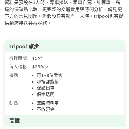
資料是預設在3人時，專車接送、租車自駕、計程車、高
鐵的優缺點比較，更完整的交通費用與時間分析，請見更
下方的常見問題。但假設只有獨自一人時，tripool也有提
供到府接送共乘服務。
tripool 旅步
行程時間
15分
每人價格
$230/人
優點
可1~8位乘客
哪裡都能接
保證出車
價格透明
缺點
無臨時叫車
不收現金
高鐵