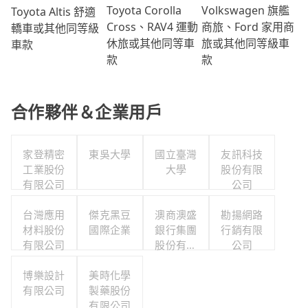
Volkswagen 旗艦
Toyota Corolla
Toyota Altis 舒適
商旅、Ford 家用商
Cross、RAV4 運動
轎車或其他同等級
旅或其他同等級車
休旅或其他同等車
車款
款
款
合作夥伴＆企業用戶
家登精密
東吳大學
國立臺灣
友訊科技
工業股份
大學
股份有限
有限公司
公司
台灣應用
傑克黑豆
澳商澳盛
勘揚網路
材料股份
國際企業
銀行集團
行銷有限
有限公司
股份有限
公司
公司台北
博樂設計
美時化學
分公司
有限公司
製藥股份
有限公司