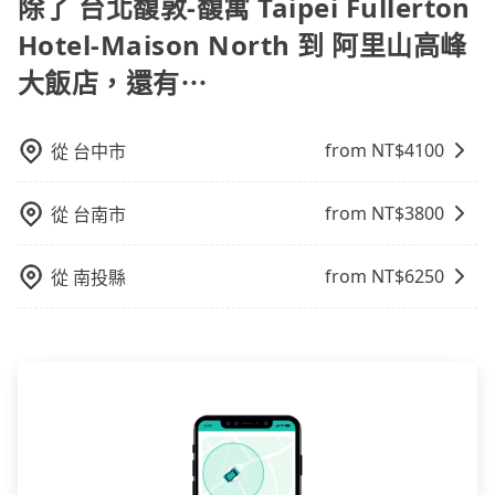
的行程。另外，目前旅步只提供接送服務，暫不提供代
除了 台北馥敦-馥寓 Taipei Fullerton
訂住宿服務。
Hotel-Maison North 到 阿里山高峰
大飯店，還有⋯
from NT$
4100
從
台中市
from NT$
3800
從
台南市
from NT$
6250
從
南投縣