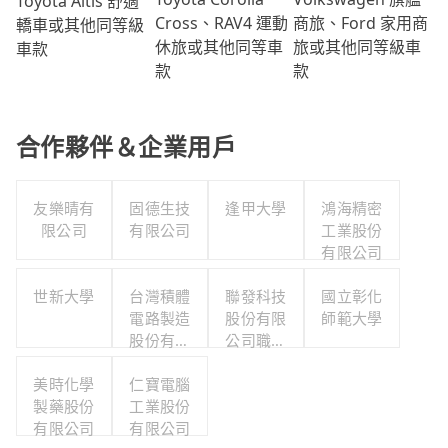
Toyota Altis 舒適
商旅、Ford 家用商
Cross、RAV4 運動
轎車或其他同等級
旅或其他同等級車
休旅或其他同等車
車款
款
款
合作夥伴＆企業用戶
友樂晴有
固德生技
逢甲大學
鴻海精密
限公司
有限公司
工業股份
有限公司
世新大學
台灣積體
聯發科技
國立彰化
電路製造
股份有限
師範大學
股份有限
公司職工
公司
福利委員
美時化學
仁寶電腦
會
製藥股份
工業股份
有限公司
有限公司