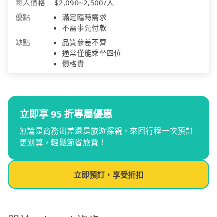
每人價格
$2,090~2,500/人
優點
滿足臨時需求
不需事先付款
缺點
品質參差不齊
通常僅能乘坐四位
價格貴
立即享 95 折專屬優惠
無論是商務出差還是旅遊探親，來回行程一次預訂
更划算，輕鬆節省旅費！
立即預訂，享受折扣