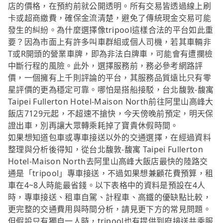
店的價格，在預約前就公開透明。所有交易皆透過線上刷
卡或超商繳費，確保金流清楚，避免了傳統現金交易可能
發生的糾紛。為什麼選擇像tripool這樣合法的平台如此重
要？因為市面上有許多叫車群組或個人司機，若其車輛非
T或R開頭的營業車牌，即為非法白牌車，可能會有遭攔檢
中斷行程的風險。此外，選擇服務前，務必參考網路評
價，一個擁有上千則評論的平台，其服務品質遠比只有零
星評價的更為穩定可靠。哪怕是搭船接駁，台北馥敦-馥寓
Taipei Fullerton Hotel-Maison North前往阿里山高峰大
飯店7129元起，不超速不搶快，今天傍晚前預定，明天保
證出車，別再讓大眾轉乘耗掉了寶貴休假時間。
如果想知道包車或專車接送以外的交通選擇，在經過資料
整理與分析後得知，從台北馥敦-馥寓 Taipei Fullerton
Hotel-Maison North去阿里山高峰大飯店最快的陸路交
通是「tripool」專車接送，不過如果想兼顧花費預算，租
車在4~8人時能最省錢。以下表格中的資料是預設在4人
時，專車接送、租車自駕、計程車、高鐵的優缺點比較，
更完整的交通費用與時間分析，請見更下方的常見問題。
但假設只有獨自一人時，tripool也有提供到府接送共乘服