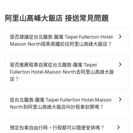
阿里山高峰大飯店 接送常見問題
是否建議從台北馥敦-馥寓 Taipei Fullerton Hotel-
Maison North搭乘高鐵前往阿里山高峰大飯店？
若要從台北馥敦-馥寓 Taipei Fullerton Hotel-Maison
North搭高鐵前往阿里山高峰大飯店，高鐵較貴、費
是否推薦租車自駕從台北馥敦-馥寓 Taipei
時！從最早06:26一直到22:16，台北-嘉義一天最多有59
Fullerton Hotel-Maison North去阿里山高峰大飯
班次高鐵可搭乘。假設從台北馥敦-馥寓 Taipei
店？
Fullerton Hotel-Maison North (台北市松山區) 前往最
如你有駕照又不排斥自駕，且又不需要利用移動的時間
靠近的台北高鐵站，叫一輛計程車花費約300元、車程約
在車上休息，那在台北馥敦-馥寓 Taipei Fullerton
17分鐘。抵達高鐵站後，步行進站、現場購票並於月台
從台北馥敦-馥寓 Taipei Fullerton Hotel-Maison
Hotel-Maison North所在的台北市松山區有約40間租車
排隊的時間約25分鐘，再乘坐73~103分鐘（平均91分）
North到阿里山高峰大飯店叫計程車划算嗎？
車行，比方說通嘉小客車租賃、華格租車、江沅租賃。
的高鐵從台北站前往嘉義高鐵站，每人票價1,080元，再
如選擇小黃直達，在台北可以透過app叫車的有55688台
一般租車以天為單位，小轎車如Toyota Altis、Nissan
用5分鐘出站、等待車站前排班的計程車，搭上小黃後約
灣大車隊、Uber、Line Taxi、Yoxi等，如果在路邊攔不
Tiida，一天租金約$1,500，九人座如Hyundai Starex
花142分鐘、車費2,600元後，抵達阿里山高峰大飯店
預定包車自由行時，行程都可以隨便安排嗎？