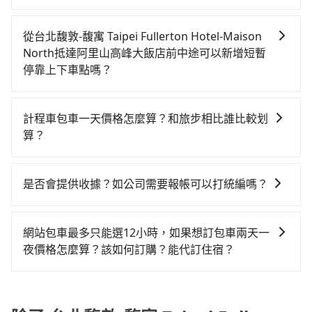
到車，也可考慮打電話至台北馥敦-馥寓 Taipei
或Volkswagen T5，一天$4,500起，油錢（每公里約3
(嘉義縣阿里山鄉) 的目的地。全程加上轉車時間共4小時
只要不超出您選用的用車時間及行程總公里數，且行程
Fullerton Hotel-Maison North附近的計程車隊，如正
元）、eTag（每公里約1元）、路邊停車（每小時約40
40分鐘，假設4位同行，高鐵加轉乘之平均每人花費為
沒有到達海拔1500公里以上的山區，行程都是可以依照
義交通、彰勝衛星車隊、志英衛星等叫車看看。依照里
元）、保險費、罰單另計多數租車合約上都會載明每日
從台北馥敦-馥寓 Taipei Fullerton Hotel-Maison
1,810元。但如果全程使用tripool並到府專車接送，則
您的需求安排的。
程跳錶計算，價格約為8,340~10,000元間，但如改預約
里程限定200~400公里，超過還會額外加收100~2,000
North抵達阿里山高峰大飯店前中途可以新增短暫
每人平均花費約1,780元，費時4小時32分鐘。選擇搭乘
tripool可省高達$2,900。但如果要考慮到回程，嘉義縣
元不等的費用。由於絕大多數的租車公司都沒有提供甲
停靠上下車點嗎？
高鐵而不預約包車，不僅每人至少額外負擔30元車資，
僅有合法計程車約330輛，數量約為台北市的1%、密度
租乙還的服務，假設你當天就往返台北馥敦-馥寓 Taipei
而且更會額外浪費8分鐘在轉乘與等車上，現在還不馬上
tripool有提供多點上下車接送服務，線上預約從台北馥
僅雙北的0.4%，其叫車的難度是雙北市的240倍。綜合
Fullerton Hotel-Maison North與阿里山高峰大飯店，
來預約tripool！如果你是三人以下要乘車，也可參考
敦-馥寓 Taipei Fullerton Hotel-Maison North前往阿
以上，無論在價格或服務品質上，tripool都是你從台北
計程車包車一天價格怎麼算？和旅步相比誰比較划
預計的小轎車花費為$4,500或九人座$7,500。當然這金
tripool的拼車共乘服務，最多可再節省50%的交通費
里山高峰大飯店的途中可備註加點。每個加點位置，前
馥敦-馥寓 Taipei Fullerton Hotel-Maison North到阿
算？
額比搭計程車便宜，但如果你當天只需要單程前往，隔
用。
後額外里程數5公里內加收200元。雖然可能有些路線完
里山高峰大飯店的最佳選擇。
天或多天後才需返回，租車就非常不方便。再者，租車
計程車包車的價格通常根據時間或距離計算，包車的價
全順路，但是司機多點停靠就會有額外的等待時間，收
地點可能離台北馥敦-馥寓 Taipei Fullerton Hotel-
格通常是根據時間或距離來計算，而且在不同城市和地
取額外費用是必要的補償。
是否會提供收據？如公司需要報帳可以打統編嗎？
Maison North還有段路，且須配合車行營業時間做租還
區，價格可能有所不同。另外，計程車包車價格也可能
動作，另外承租過程繁瑣，租還通常需額外花費30分鐘
在乘車結束後一週內，tripool都會透過第三方系統寄出
會因為交通狀況等因素而有所變動。因此，在預定包車
做簽約與車體檢查，甚至還要先自行加滿油，如遇到不
旅行業代收轉付電子收據，如果公司需要報公帳，在預
之前，最好先詢問清楚具體價格和注意事項。相比之
網站包車最多只能選12小時，如果想訂包車兩天一
肖業者，還車時可能遭遇各種莫名理由而被額外收費，
約付款前可以輸入公司的抬頭與統編，可向國稅局報
下，旅步的包車服務價格相對更為透明和具體，一般是
夜價格怎麼算？該如何訂購？能代訂住宿？
風險可謂不小。
帳，且免加收5%稅金。在收到後，可自行列印留存或報
按照包車時間和里程、車型來計費，價格在網站上公開
旅步的包車服務是以一天一張訂單的方式計算，如果您
帳，完全符合台灣的法律規範。
透明，方便客戶可以更加準確地了解行程所需時間和費
需要連續兩天的包車服務，可以在官網上分開預定兩天
用。