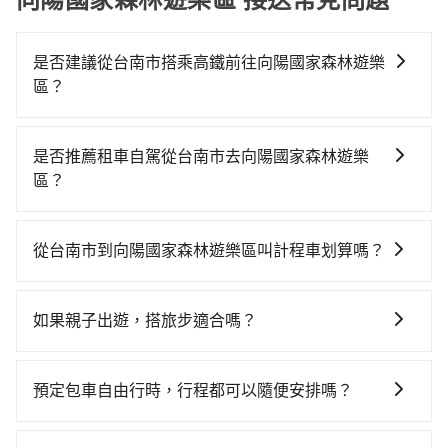
是否建議從台南市搭乘高鐵前往向陽國家森林遊樂
區？
從台南搭高鐵去向陽國家森林遊樂區絕非最佳選擇，高
鐵較貴、費時，且難叫計程車前往高鐵站！台南-左營雖
是否推薦租車自駕從台南市去向陽國家森林遊樂
然一天最多時有74班車次，從最早07:16到23:48，過了
區？
末班車到清晨的時段，還是要找其他交通方案。假設從
如你有駕照又不排斥自駕，且又不需要利用移動的時間
台南市歸仁區步行或搭乘公車前往台南高鐵站，接著在
在車上休息，那在台南市歸仁區有約5間租車車行，比方
站內購買高鐵票、通過閘口、並在月台上等待列車的到
從台南市到向陽國家森林遊樂區叫計程車划算嗎？
說路路安國際租賃、貴族國際租賃、侯氏汽車商業。一
來，大概又過了15分鐘，再乘坐11~13分鐘（平均12
如選擇小黃直達，在台南可以透過app叫車的有55688台
般租車以天為單位，小轎車如Toyota Altis、Nissan
分）的高鐵從台南站前往左營高鐵站，每人票價140元，
灣大車隊、Uber、Line Taxi、Yoxi等。依照里程跳錶計
Tiida，一天租金約$1,500，九人座如Hyundai Starex
再用10分鐘出站、等待車站前排班的計程車，搭上小黃
如果親子出遊，搭旅步適合嗎？
算，價格約為3,115~3,700元間。不過台南市僅有合法計
或Volkswagen T5，一天$4,500起，油錢（每公里約3
後約花295分鐘、車費7,200元後，抵達向陽國家森林遊
適合的，另外旅步也特別為您心愛的寶貝準備了兒童座
程車約4,140輛，計程車密度為雙北的4.6%，也就是說要
元）、eTag（每公里約1元）、路邊停車（每小時約40
樂區 (台東縣海端鄉) 的目的地。全程加上轉車時間共5小
椅及兒童用增高墊供您選購(租借300元/個)，讓您和孩子
臨時叫到小黃的難度是台北或新北的20倍之多。如果當
元）、保險費、罰單另計多數租車合約上都會載明每日
預定包車自由行時，行程都可以隨便安排嗎？
時29分鐘，假設一人獨行，交通費總計7,340元。不過台
出遊時安全更有保障。
天或隔天也要原路返回，向陽國家森林遊樂區所在的台
里程限定200~400公里，超過還會額外加收100~2,000
南市領有合法執照的計程車僅有4,100多輛，計程車的密
只要不超出您選用的用車時間及行程總公里數，且行程
東縣的計程車更難叫，該縣市僅有約351輛計程車，建議
元不等的費用。由於絕大多數的租車公司都沒有提供甲
度為雙北的4.6%，換句話說，臨時要叫小黃的難度是雙