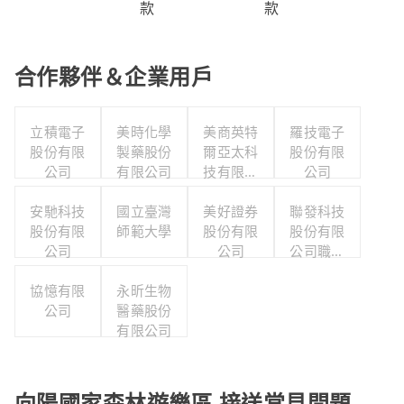
款
款
合作夥伴＆企業用戶
立積電子
美時化學
美商英特
羅技電子
股份有限
製藥股份
爾亞太科
股份有限
公司
有限公司
技有限公
公司
司
安馳科技
國立臺灣
美好證券
聯發科技
股份有限
師範大學
股份有限
股份有限
公司
公司
公司職工
福利委員
協憶有限
永昕生物
會
公司
醫藥股份
有限公司
向陽國家森林遊樂區 接送常見問題