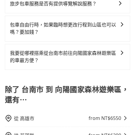
沒有到達海拔1500公里以上的山區，行程都是可以依照
事先做好規劃。再加上台南市有些計程車司機不按錶計
旅步包車服務是否有提供導覽解說服務？
租乙還的服務，假設你當天就往返台南市（歸仁區）與
北大城市的20倍。縱使幸運攔到一輛小黃了，台南市少
您的需求安排的。
費，約有17%會採現場議價，建議最好先上網預約，以
向陽國家森林遊樂區，預計的小轎車花費為$2,800或九
部分小黃司機不按表收費，看乘客是外地人便漫天喊價
抱歉！目前旅步的包車服務暫無提供導覽服務，如果您
免當場被坑受騙。雖然台南市區到向陽國家森林遊樂區
人座$5,800。當然這金額比搭計程車便宜，且在前往向
或恣意繞路。但如果全程使用tripool並到府專車接送，
需要導覽服務，可事先透過電子郵件
包車自由行時，如果臨時想更改行程到山區也可以
的跳表小黃可能較為便宜，但仍有臨時攔不到車以及計
陽國家森林遊樂區的途中預計邊開邊玩，那租車一整天
則僅需花費約7,150元，費時3小時32分鐘。選擇搭乘高
booking@tripool.app聯繫我們，將有專人協助回覆確
嗎？要加錢？
程車司機不跳錶計費的風險，如你們人數在五人以上，
確實就非常方便划算，但前提就是犧牲了當天要開車的
鐵而不預約包車，不僅至少額外負擔190元車資，而且更
認是否能協助安排。
分坐兩台計程車就不太方便，反而能事先預約且品質穩
親友的遊玩興緻。再者，租車地點可能離你的住家/辦公
會額外浪費117分鐘在轉乘與等車上，現在還不馬上來預
可以的，當您的旅程需要穿越山區或是高海拔地區時，
定的tripool，可能更適合你。
室/起點還有段路，且須配合車行營業時間做租還動作，
約tripool！
旅步可能會根據行經的路線是否超過海拔1500公尺來進
我要從哪裡搭乘從台南市前往向陽國家森林遊樂區
另外承租過程繁瑣，租還通常需額外花費30分鐘做簽約
行額外的費用收取。但是，這些費用會在您下訂單後、
的車最方便？
與車體檢查，甚至還要先自行加滿油，如遇到不肖業
出發前先與您進行確認，確保您明確知道所有的費用。
者，還車時可能遭遇各種莫名理由而被額外收費，風險
tripool提供到府專車接送服務，不論在台灣本島哪個角
我們會透過Email的方式向您說明收費細節，讓您能更放
可謂不小。
落，只要有路能到、Google地圖上能標註、GPS上能找
心地享受旅步為您提供的服務。
得到，我們就保證發車。直接在官網上輸入住家地址、
除了 台南市 到 向陽國家森林遊樂區，
辦公大樓、飯店民宿、各地車站、機場航廈、甚至風景
還有⋯
區，我們司機都會依照訂單上的資訊依約接送。
from NT$
6550
從
高雄市