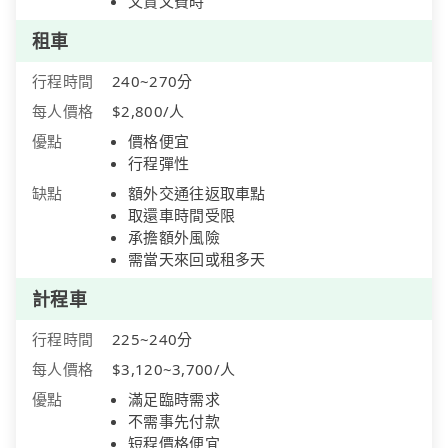
又貴又費時
租車
行程時間
240~270分
每人價格
$2,800/人
優點
價格便宜
行程彈性
缺點
額外交通往返取車點
取還車時間受限
承擔額外風險
需當天來回或租多天
計程車
行程時間
225~240分
每人價格
$3,120~3,700/人
優點
滿足臨時需求
不需事先付款
短程價格便宜