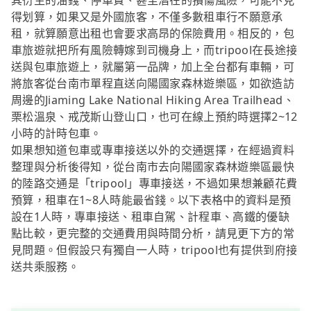
其衍生的油錢、停車費、甚至潛在的損傷風險，可能不見
得划算，如果又是外國旅客，不僅多數租車行不願意承
租，就算願意出租也會要求高昂的保險費用。相反的，包
車旅遊就把所有風險轉嫁到司機身上，而tripool在長途接
送與包車旅遊上，就屬第一品牌，加上全台都有車輛，可
將旅客從台南市單程直送向陽國家森林遊樂區，如欲造訪
周邊的Jiaming Lake National Hiking Area Trailhead、
栗松溫泉、戒茂斯山登山口，也可在線上預約時選擇2~12
小時的計時包車。
如果想知道包車或專車接送以外的交通選擇，在經過資料
整理與分析後得知，從台南市去向陽國家森林遊樂區最快
的陸路交通是「tripool」專車接送，不過如果想兼顧花費
預算，租車在1~8人時能最省錢。以下表格中的資料是預
設在1人時，專車接送、租車自駕、計程車、高鐵的優缺
點比較，更完整的交通費用與時間分析，請見更下方的常
見問題。但假設只有獨自一人時，tripool也有提供到府接
送共乘服務。