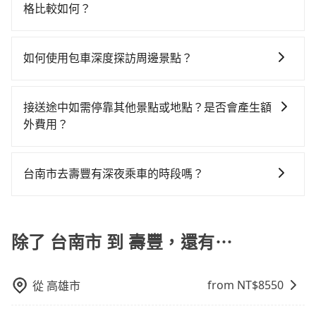
算。計程車最貴，而大眾運輸通常較便宜。 行程：需多
為雙北的4.6%，也就是說要臨時叫到小黃的難度是台北
元不等的費用。由於絕大多數的租車公司都沒有提供甲
格比較如何？
計程車的密度為雙北的4.6%，換句話說，臨時要叫小黃
點停留的行程建議可選可客製化行程的包車，如果時間
或新北的20倍之多。如果當天或隔天也要原路返回，壽
租乙還的服務，假設你當天就往返台南市（東區）與壽
的難度是雙北大城市的20倍。縱使幸運攔到一輛小黃
在服務品質許可下，乘客當然希望價格越便宜越好，而
比較寬鬆且不介意耗時轉乘可選大眾運輸或較貴的計程
豐的計程車更難叫，該縣市僅有約1,014輛計程車，建議
豐，預計的小轎車花費為$4,700或九人座$7,700。當然
了，台南市少部分小黃司機不按表收費，看乘客是外地
市場上稍具規模且合法經營的業者，有以短程與城市為
車。 旅行人數：人數多時包車較方便舒適且每個人攤提
事先做好規劃。再加上台南市有些計程車司機不按錶計
如何使用包車深度探訪周邊景點？
這金額比搭計程車便宜，但如果你當天只需要單程前
人便漫天喊價或恣意繞路。但如果全程使用tripool並到
主的台灣大車隊、大都會、LINE Taxi、Uber，機場接送
下來的車資也比較便宜，人數少可搭乘大眾運輸或計程
費，約有17%會採現場議價，建議最好先上網預約，以
往，隔天或多天後才需返回，租車就非常不方便。再
府專車接送，則每人平均花費約3,090元，費時7小時38
使用包車進行深度探訪周邊景點時，可以充分利用包車
則有肯驛、全鋒、格上租車、和運租車，包車旅遊則是
車。 時間：需在特定時間到達目的地可選包車或計程
免當場被坑受騙。雖然台南市區到壽豐的跳表小黃可能
者，租車地點可能離你的住家/辦公室/起點還有段路，且
分鐘。長距離移動確實搭乘高鐵可以比坐車快42分鐘，
的便利性和彈性，探訪更多的景點，並且可以按照自己
KKDAY、KLOOK、叫車吧等。tripool旅步專注在長程
車，不趕時間即可選用大眾運輸。 便利性：需要便利性
接送途中如需停靠其他景點或地點？是否會產生額
較為便宜，但當你們人數超過四位時，叫兩輛計程車的
須配合車行營業時間做租還動作，另外承租過程繁瑣，
但卻要額外支出約900元的交通費，所以對於不是這麼趕
的節奏和時間進行遊覽。除了景點本身，還可以體驗周
單程接送與跨縣市計時包車，不論從哪邊去哪裡（當然
和方便性可選包車和計程車，喜歡探險和體驗當地文化
外費用？
費用就貴了，改預約一輛tripool的九人座廂型車最高可
租還通常需額外花費30分鐘做簽約與車體檢查，甚至還
時間的人來說，預約tripool還是比較划算的。如果你僅
邊的文化和風俗，品嚐當地的美食，與當地人交流，深
也包括台南市去壽豐），全台保證出車。由於有高效的
則可搭乘大眾運輸。
省$2,400。
要先自行加滿油，如遇到不肖業者，還車時可能遭遇各
有兩位乘車，也可參考tripool的拼車共乘服務，最多可
當您預約旅步的「單程專車」，如果需要在途中加點停
入體驗當地的生活和文化。在探訪景點時，可以積極尋
車輛調度能力，能以市價7~8折提供專車到府服務，是絕
種莫名理由而被額外收費，風險可謂不小。
再節省50%的交通費用。
靠，您可以參考我們的「加點服務」，每個點距離在 5
找當地導遊或者向當地居民請教，了解更多的深度資訊
大多數乘客出行的最佳選擇。
台南市去壽豐有深夜乘車的時段嗎？
公里內，需額外支付 200 元，且每個點最多停留 5 分
和內幕，並且可以在旅途中收集更多的故事和經驗，豐
tripool不僅全台島內任何車輛到的了的地方都有提供服
鐘。加點費用可以在乘車當天下車前給司機現付。如果
富自己的旅程。
務，不論白天、晚上、深夜、清晨均有服務，只要乘車
您選擇「計時包車」，中途需要加點停靠，則不需要額
前一日傍晚五點以前下訂預約，旅步就敢保證出車。
除了 台南市 到 壽豐，還有⋯
外支付費用。
from NT$
8550
從
高雄市