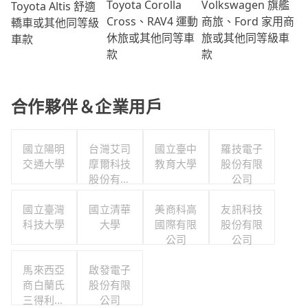
Volkswagen 旗艦
Toyota Corolla
Toyota Altis 舒適
商旅、Ford 家用商
Cross、RAV4 運動
轎車或其他同等級
旅或其他同等級車
休旅或其他同等車
車款
款
款
合作夥伴＆企業用戶
國立陽明
台灣艾司
國立臺中
羅技電子
交通大學
摩爾科技
教育大學
股份有限
股份有限
公司
公司
國立臺灣
國立清華
美商科高
友訊科技
科技大學
大學
國際有限
股份有限
公司
公司
馬來西亞
啟發電子
商白蘭氏
股份有限
三得利股
公司