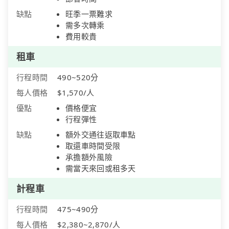
缺點
旺季一票難求
需多次轉乘
費用較貴
租車
行程時間
490~520分
每人價格
$1,570/人
優點
價格便宜
行程彈性
缺點
額外交通往返取車點
取還車時間受限
承擔額外風險
需當天來回或租多天
計程車
行程時間
475~490分
每人價格
$2,380~2,870/人