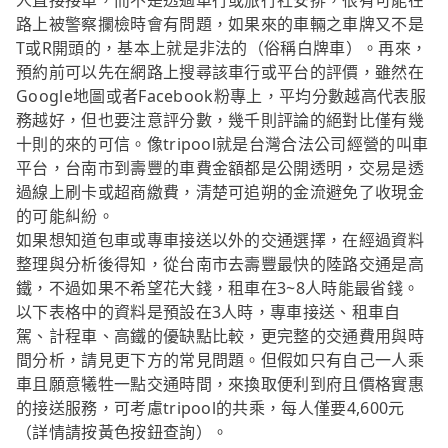
人直接接單，而不是透過車行或旅行社安排，很有可能在
路上被警察攔檢時會有問題，如果來的車輛之車牌又不是
T或R開頭的，基本上就是非法的（俗稱白牌車）。再來，
預約前可以先在網路上搜尋該車行或平台的評價，雖然在
Google地圖或者Facebook粉專上，平均分數越高代表服
務越好，但也要注意評分數，幾千則評論的絕對比僅有幾
十則的來的可信。像tripool就是台灣合法公司經營的叫車
平台，台南市到壽豐的車費金額都是公開透明，交易是透
過線上刷卡或超商繳費，清楚可追朔的金流避免了收現金
的可能糾紛。
如果想知道包車或專車接送以外的交通選擇，在經過資料
整理與分析後得知，從台南市去壽豐最快的陸路交通是高
鐵，不過如果不希望花大錢，租車在3~8人時能最省錢。
以下表格中的資料是預設在3人時，專車接送、租車自
駕、計程車、高鐵的優缺點比較，更完整的交通費用與時
間分析，請見更下方的常見問題。但假如只有自己一人乘
車且願意犧牲一點交通時間，來換取便利到府且價格實惠
的接送服務，可考慮tripool的共乘，每人僅要4,600元
（詳情請按黃色按鈕查詢）。