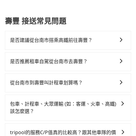
份有限公
司台灣分
公司
壽豐 接送常見問題
是否建議從台南市搭乘高鐵前往壽豐？
若要從台南市區搭高鐵前往壽豐，高鐵省時、較貴，且
難叫計程車前往高鐵站！從最早06:03一直到22:23，台
是否推薦租車自駕從台南市去壽豐？
南-南港一天最多有73班次高鐵可搭乘。假設從台南市東
如你有駕照又不排斥自駕，且又不需要利用移動的時間
區前往最靠近的台南高鐵站，叫一輛計程車花費約300
在車上休息，那在台南市東區有約10間租車車行，比方
元、車程約25分鐘。抵達高鐵站後，步行進站、現場購
從台南市到壽豐叫計程車划算嗎？
說飛帆國際租賃、昶亨跑車、榮泰國際租賃。一般租車
票並於月台排隊的時間約15分鐘，再乘坐96~131分鐘
如選擇小黃直達，在台南可以透過app叫車的有55688台
以天為單位，小轎車如Toyota Altis、Nissan Tiida，一
（平均115分）的高鐵從台南站前往南港高鐵站，每人票
灣大車隊、Uber、Line Taxi、Yoxi等，如果在路邊攔不
天租金約$1,500，九人座如Hyundai Starex或
價1,390元，再用10分鐘出站、等待車站前排班的計程
包車、計程車、大眾運輸 (如：客運、火車、高鐵)
到車，也可考慮打電話至附近的計程車隊，如台一大車
Volkswagen T5，一天$4,500起，油錢（每公里約3
車，搭上小黃後約花255分鐘、車費5,700元後，抵達花
該怎麼選？
隊、港龍大車隊、台南計程車 Taxi中華衛星大車隊等叫
元）、eTag（每公里約1元）、路邊停車（每小時約40
蓮縣壽豐鄉的目的地。全程加上轉車時間共6小時56分
在選擇交通方式時，您可依下列建議的考慮因素做選
車看看。依照里程跳錶計算，價格約為7,135~8,600元
元）、保險費、罰單另計多數租車合約上都會載明每日
鐘，假設3位同行，高鐵加轉乘之平均每人花費為3,390
擇： 預算：不同交通工具價格不同，可先確定您的預
間。不過台南市僅有合法計程車約4,140輛，計程車密度
里程限定200~400公里，超過還會額外加收100~2,000
tripool的服務C/P值真的比較高？跟其他車隊的價
元。不過台南市領有合法執照的計程車僅有4,100多輛，