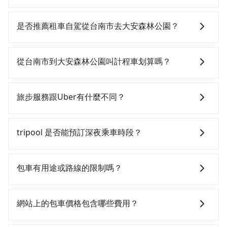
若要從台南市區搭高鐵前往大安森林公園，高鐵乘坐舒
適、省時、較貴，且難叫計程車前往高鐵站！從最早
是否推薦租車自駕從台南市去大安森林公園？
06:03一直到22:23，台南-台北一天最多有75班次高鐵可
搭乘。假設從台南市安南區前往最靠近的台南高鐵站，
如果你有台灣駕照且對自己駕駛技術有信心，且在車上
叫一輛計程車花費約800元、車程約40分鐘。抵達高鐵
時不需要閉目養神（因為要自己開車），最重要的是你
從台南市到大安森林公園叫計程車划算嗎？
站後，步行進站、現場購票並於月台排隊的時間約15分
當天就要來回，那在台南路邊可隨租隨借的iRent應該是
鐘，再乘坐85~120分鐘（平均104分）的高鐵從台南站
你最便宜選擇。註冊完iRent的app後，可以每小時
如選擇小黃直達，在台南可以透過app叫車的有55688台
前往台北高鐵站，每人票價1,350元，再用15分鐘出站、
$115~205承租小轎車，每公里再額外加收$3.2，從台南
灣大車隊、Uber、Line Taxi、Yoxi等，如果在路邊攔不
旅步服務跟Uber有什麼不同？
等待車站前排班的計程車，搭上小黃後約花20分鐘、車
市（安南區）到大安森林公園的花費預估為
到車，也可考慮打電話至附近的計程車隊，如台南府城
費200元後，抵達大安森林公園 (台北市大安區) 的目的
$3,850~4,550（金額差異來自於平假日、車款差異、抵
車隊、台南市大成計程車、府城衛星車隊等叫車看看。
tripool 旅步具備以下特色： (1) 採事前預約制。 (2) 在
地。全程加上轉車時間共3小時8分鐘，假設4位同行，高
達目的地後多久原路返回），雖已將eTag和可能的每小
依照里程跳錶計算，價格約為6,295~7,600元間，但如改
中長程提供最優惠的價格。 (3) 全台服務，不分城市與郊
tripool 是否能預訂深夜乘車時段？
鐵加轉乘之平均每人花費為1,600元。不過台南市領有合
時40元路邊停車費用預估進去，但額外的汽車保險與可
預約tripool可省高達$1,600。但如果你無法提前預約，
區。 (4) 有較為嚴謹的乘車時間與取消政策。
法執照的計程車僅有4,100多輛，計程車的密度為雙北的
能的罰單都需自付。再者，和運的iRent只提供最基本的
或偏好臨時叫車，那要注意台南市僅有合法計程車約
可以的！tripool 旅步全年無休並提供深夜接送服務。
4.6%，換句話說，臨時要叫小黃的難度是雙北大城市的
車型，如Toyota Yaris、Prius C、Vios這類乘坐體驗較
4,140輛，計程車密度為雙北的4.6%，也就是說要臨時叫
包車有用途或路線的限制嗎？
20倍。縱使幸運攔到一輛小黃了，台南市少部分小黃司
差的車款，如果人數超過四位，更是沒有較大的七人座
到小黃的難度是台北或新北的20倍之多。再加上台南市
機不按表收費，看乘客是外地人便漫天喊價或恣意繞
或九人座可供選擇，而且無人租車最令人詬病的就是車
有些計程車司機不按錶計費，約有17%會採現場議價，
不管是從台南市前往大安森林公園或是全台灣任何地
路。但如果全程使用tripool並到府專車接送，則每人平
況，打開車門才發現仍有上一組乘客遺留的垃圾或者撞
建議最好先上網預約，以免當場被坑受騙。綜合以上，
方，只要是長途交通且途中遵守台灣法律，無論是清明
網站上的包車價格包含哪些費用？
均花費約1,490元，費時3小時24分鐘。長距離移動確實
凹的車門仍未被修理，每一次租車都好像在開樂透一
無論在價格或服務品質上，tripool都是你從台南市到大
掃墓、包車旅遊、參加喜宴/喪禮、就醫回診、登山露
搭乘高鐵可以比坐車快16分鐘，但卻要額外支出約440
樣。另外，偶爾也會遇到明明已經預約了時間但上一位
安森林公園的最佳選擇。
營、學生搬家、投票返鄉、商務出差、貴賓來訪、寵物
網站上的價格已包含基本車趟所有費用，即最高 300 萬