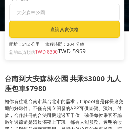
查詢真實價格
距離
：
312 公里
｜
旅程時間
：
204 分鐘
TWD
5959
TWD
8300
您的車資預估
台南到大安森林公園 共乘$3000 九人
座包車$7980
如你有往返台南市與台北市的需求，tripool會是你長途交
通的好夥伴。不僅有獨立開發的APP可供查價、預約、付
款，合作註冊的合法司機超過五千位，確保每位乘客不論
過年過節還是清晨深夜上下班，都有人能服務。透明的收