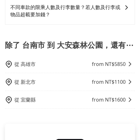
元的交通費，所以對於不是這麼趕時間的人來說，預約
用戶卻遲遲尚未歸還，又或者要還車時卻偏偏找不到停
檢疫、預約叫車、機場接送、定期洗腎、包月上下班，
乘客險、司機小費、營業稅等，不會再有其他額外的費
不同車款的限乘人數及行李數量？若人數及行李或
tripool還是比較划算的。如果你是三人以下要乘車，也
車位，對於急著用車或者要載其他乘客的人來說就有不
或者任何跨縣市接送的需求，tripool都能滿足你。乘車
用產生。
物品超載要加錢？
可參考tripool的拼車共乘服務，最多可再節省50%的交
小的風險。最後，雖然路邊隨租隨還看似方便，但實際
前一天下午五點以前完成預約，隔天保證出車。如需公
通費用。
使用時還是有其區域的限制，實際可停靠的地點與你的
司報帳打統編，在結帳時可以受理，並於乘車後一週內
我們提供不同種類的車輛，讓您根據需求選擇最適合您
上下車地點仍有段距離，在遇到下雨天或者載行李時，
寄出電子收據。
的車型。 五人座驕車可乘坐三位乘客，並可攜帶三個隨
就顯得非常不便。
身行李與兩個30吋行李箱 五人座休旅車可乘坐四位乘
除了 台南市 到 大安森林公園，還有⋯
客，並可攜帶四個隨身行李與三個30吋行李箱 九人座廂
型車可乘坐八位乘客，並可攜帶八個隨身行李與六個30
吋行李箱。 為了確保行車安全及遵守相關法規，我們不
從
高雄市
from NT$
5850
能超載人數。 如果您攜帶的行李或物品較多，我們會根
據情況收取微搬家費用，費用在300至500元之間。
從
新北市
from NT$
1100
從
宜蘭縣
from NT$
1600