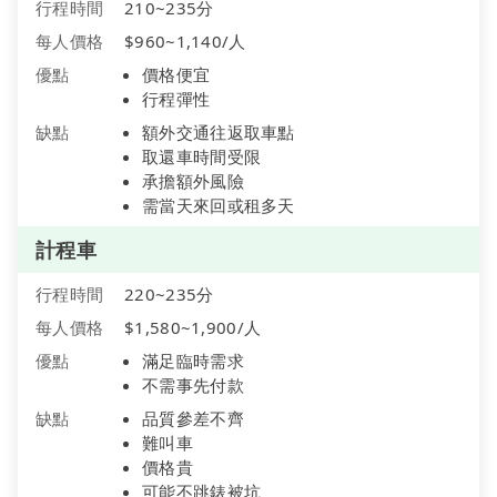
行程時間
210~235分
每人價格
$960~1,140/人
優點
價格便宜
行程彈性
缺點
額外交通往返取車點
取還車時間受限
承擔額外風險
需當天來回或租多天
計程車
行程時間
220~235分
每人價格
$1,580~1,900/人
優點
滿足臨時需求
不需事先付款
缺點
品質參差不齊
難叫車
價格貴
可能不跳錶被坑