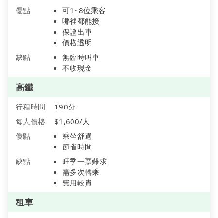
優點
可1~8位乘客
哪裡都能接
保證出車
價格透明
缺點
無臨時叫車
不收現金
高鐵
行程時間
190分
每人價格
$1,600/人
優點
乘坐舒適
節省時間
缺點
旺季一票難求
需多次轉乘
費用較貴
租車