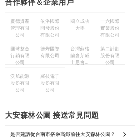
合作夥伴＆企業用戶
慶德資產
依洛國際
國立成功
一六國際
管理有限
開發股份
大學
實業股份
公司
有限公司
有限公司
圓球整合
德燁國際
台灣蘇格
第二計劃
行銷有限
有限公司
蘭麥芽威
股份有限
公司
士忌會所
公司
股份有限
沃旭能源
羅技電子
公司
股份有限
股份有限
公司
公司
大安森林公園 接送常見問題
是否建議從台南市搭乘高鐵前往大安森林公園？