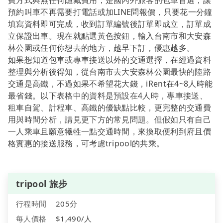
費方式與無任何隱藏費用，是國內外旅客的包車首選，讓
預約叫車不再需要打電話或加LINE問報價，只要花一分鐘
填寫資料即可完成，收到訂單編號後訂單即成立，訂單成
立保證出車。現在就點選黃色按鈕，輸入台南市和大安森
林公園或任何你想去的地方，越早下訂，優惠越多。
如果想知道包車或專車接送以外的交通選擇，在經過資料
整理與分析後得知，從台南市去大安森林公園最快的陸路
交通是高鐵，不過如果不希望花大錢，iRent在4~8人時能
最省錢。以下表格中的資料是預設在4人時，專車接送、
租車自駕、計程車、高鐵的優缺點比較，更完整的交通費
用與時間分析，請見更下方的常見問題。但假如只有自己
一人乘車且願意犧牲一點交通時間，來換取便利到府且價
格實惠的接送服務，可考慮tripool的共乘。
tripool 旅步
行程時間
205分
每人價格
$1,490/人