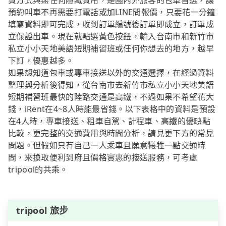
費方式與無任何隱藏費用，是國內外旅客的包車首選，讓
預約叫車不再需要打電話或加LINE問報價，只要花一分鐘
填寫資料即可完成，收到訂單編號後訂單即成立，訂單成
立保證出車。現在就點選黃色按鈕，輸入台南市和新竹市
私立小小天地美語短期補習班或任何你想去的地方，越早
下訂，優惠越多。
如果想知道包車或專車接送以外的交通選擇，在經過資料
整理與分析後得知，從台南市去新竹市私立小小天地美語
短期補習班最快的陸路交通是高鐵，不過如果不希望花大
錢，iRent在4~8人時能最省錢。以下表格中的資料是預設
在4人時，專車接送、租車自駕、計程車、高鐵的優缺點
比較，更完整的交通費用與時間分析，請見更下方的常見
問題。但假如只有自己一人乘車且願意犧牲一點交通時
間，來換取便利到府且價格實惠的接送服務，可考慮
tripool的共乘。
tripool 旅步