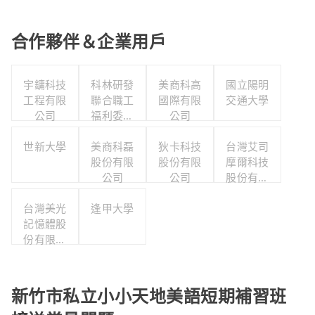
合作夥伴＆企業用戶
宇鏞科技
科林研發
美商科高
國立陽明
工程有限
聯合職工
國際有限
交通大學
公司
福利委員
公司
會
世新大學
美商科磊
狄卡科技
台灣艾司
股份有限
股份有限
摩爾科技
公司
公司
股份有限
公司
台灣美光
逢甲大學
記憶體股
份有限公
司
新竹市私立小小天地美語短期補習班