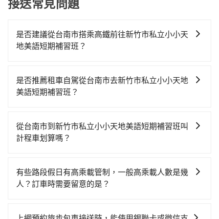
接送常見問題
是否建議從台南市搭乘高鐵前往新竹市私立小小天
地美語短期補習班？
若要從台南市區搭高鐵前往新竹市私立小小天地美語短
期補習班，高鐵乘坐舒適、省時、較貴，且難叫計程車
是否推薦租車自駕從台南市去新竹市私立小小天地
前往高鐵站！從最早06:29一直到22:11，台南-新竹一天
美語短期補習班？
最多有47班次高鐵可搭乘。假設從台南市大內區前往最
如果你有台灣駕照且對自己駕駛技術有信心，且在車上
靠近的台南高鐵站，叫一輛計程車花費約600元、車程約
時不需要閉目養神（因為要自己開車），最重要的是你
30分鐘。抵達高鐵站後，步行進站、現場購票並於月台
從台南市到新竹市私立小小天地美語短期補習班叫
當天就要來回，那在台南路邊可隨租隨借的iRent應該是
排隊的時間約15分鐘，再乘坐68~87分鐘（平均75分）
計程車划算嗎？
你最便宜選擇。註冊完iRent的app後，可以每小時
的高鐵從台南站前往新竹高鐵站，每人票價1,060元，再
如選擇小黃直達，在台南可以透過app叫車的有55688台
$115~205承租小轎車，每公里再額外加收$3.2，從台南
用5分鐘出站、等待車站前排班的計程車，搭上小黃後約
灣大車隊、Uber、Line Taxi、Yoxi等。依照里程跳錶計
市（大內區）到新竹市私立小小天地美語短期補習班的
花25分鐘、車費400元後，抵達新竹市私立小小天地美
有些路段假日有高乘載管制，一般高乘載人數是幾
算，價格約為4,695~5,600元間，但如改預約tripool可
花費預估為$2,850~3,500（金額差異來自於平假日、車
語短期補習班 (新竹市北區) 的目的地。全程加上轉車時
人？訂車時需要留意的是？
省高達$1,400。但如果你無法提前預約，或偏好臨時叫
款差異、抵達目的地後多久原路返回），雖已將eTag和
間共2小時24分鐘，假設4位同行，高鐵加轉乘之平均每
當某些特定路段塞車情況嚴重時，為了維持交通秩序和
車，那要注意台南市僅有合法計程車約4,140輛，計程車
可能的每小時40元路邊停車費用預估進去，但額外的汽
人花費為1,310元。不過台南市領有合法執照的計程車僅
道路安全，政府會實施高乘載管制，限制只有符合以下
密度為雙北的4.6%，也就是說要臨時叫到小黃的難度是
車保險與可能的罰單都需自付。再者，和運的iRent只提
上網預約旅步包車接送時，能使用銀聯卡或微信支