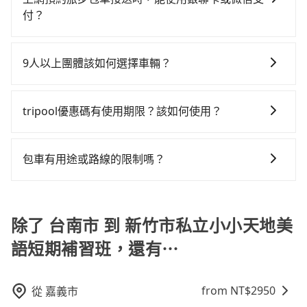
有4,100多輛，計程車的密度為雙北的4.6%，換句話說，
四種車輛可以通行：(一) 乘載3人(含駕駛和小孩)以上的
台北或新北的20倍之多。再加上台南市有些計程車司機
供最基本的車型，如Toyota Yaris、Prius C、Vios這類
付？
臨時要叫小黃的難度是雙北大城市的20倍。縱使幸運攔
小型車，(二) 大型客車，(三) 計程車，(四) 駕駛或乘客持
不按錶計費，約有17%會採現場議價，建議最好先上網
乘坐體驗較差的車款，如果人數超過四位，更是沒有較
到一輛小黃了，台南市少部分小黃司機不按表收費，看
抱歉！目前旅步只支援線上刷卡及AFTEE先享後付等兩
有身心障礙證明、記者證或「高速公路高乘載管制」通
預約，以免當場被坑受騙。綜合以上，無論在價格或服
大的七人座或九人座可供選擇，而且無人租車最令人詬
乘客是外地人便漫天喊價或恣意繞路。但如果全程使用
種付款方式，其他付款方式目前暫時不支援。
行證之小型車。如果您的出行路線會經過高乘載管制時
務品質上，tripool都是你從台南市到新竹市私立小小天
9人以上團體該如何選擇車輛？
病的就是車況，打開車門才發現仍有上一組乘客遺留的
tripool並到府專車接送，則每人平均花費約1,060元，
段和路段，建議最好配合至少兩名以上乘客。
地美語短期補習班的最佳選擇。
垃圾或者撞凹的車門仍未被修理，每一次租車都好像在
費時2小時28分鐘。長距離移動確實搭乘高鐵可以比坐車
在Line群組或Facebook社團裡，有司機標榜能提供乘坐
開樂透一樣。另外，偶爾也會遇到明明已經預約了時間
快4分鐘，但卻要額外支出約1,000元的交通費，所以對
9人以上之廂型車，其實屬違法。在現行法律下，營業小
tripool優惠碼有使用期限？該如何使用？
但上一位用戶卻遲遲尚未歸還，又或者要還車時卻偏偏
於不是這麼趕時間的人來說，預約tripool還是比較划算
客車最多座位數量就是9人，如扣掉司機就只能乘坐8位
找不到停車位，對於急著用車或者要載其他乘客的人來
的。如果你是三人以下要乘車，也可參考tripool的拼車
旅步提供來回訂單95折優惠碼，使用期限為24小時。只
乘客，如果要10人以上就是營業大客車的範疇，也就是
說就有不小的風險。最後，雖然路邊隨租隨還看似方
共乘服務，最多可再節省50%的交通費用。
要在期限內完成去程訂購，並在結帳時輸入該折扣碼，
中型巴士或大型遊覽車。非法改裝的車輛，不僅與車輛
包車有用途或路線的限制嗎？
便，但實際使用時還是有其區域的限制，實際可停靠的
即可直接折扣抵扣訂單費用。
行照不符，連司機的駕照都會不符。在路上被警察盤查
地點與你的上下車地點仍有段距離，在遇到下雨天或者
不管是從台南市前往新竹市私立小小天地美語短期補習
請下車終止行程事小，如果發生意外，保險公司可不予
載行李時，就顯得非常不便。
班或是全台灣任何地方，只要是長途交通且途中遵守台
賠償就事大了。千萬別為了省小錢而把朋友親人的安全
灣法律，無論是清明掃墓、包車旅遊、參加喜宴/喪禮、
除了 台南市 到 新竹市私立小小天地美
給賭上。通常人數沒有超過10位，建議預約一台九人座
就醫回診、登山露營、學生搬家、投票返鄉、商務出
與一台小轎車比較划算，如人數超過12位就一定是叫一
語短期補習班，還有⋯
差、貴賓來訪、寵物檢疫、預約叫車、機場接送、定期
台中巴比較方便。但也有例外，比方說有些山區或路段
洗腎、包月上下班，或者任何跨縣市接送的需求，
是禁止大客車通行的，建議在預定時最好先與車行或平
tripool都能滿足你。乘車前一天下午五點以前完成預
台確認。
from NT$
2950
從
嘉義市
約，隔天保證出車。如需公司報帳打統編，在結帳時可