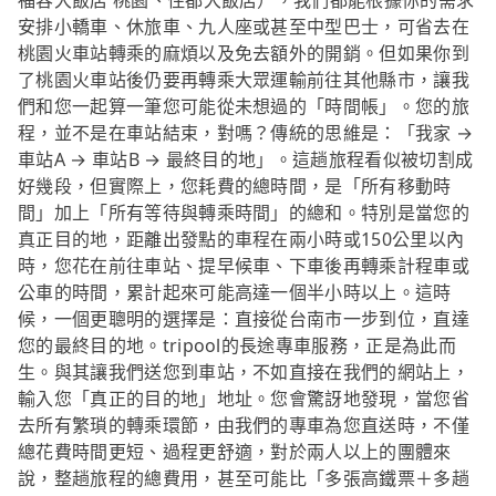
福容大飯店 桃園、住都大飯店），我們都能根據你的需求
安排小轎車、休旅車、九人座或甚至中型巴士，可省去在
桃園火車站轉乘的麻煩以及免去額外的開銷。但如果你到
了桃園火車站後仍要再轉乘大眾運輸前往其他縣市，讓我
們和您一起算一筆您可能從未想過的「時間帳」。您的旅
程，並不是在車站結束，對嗎？傳統的思維是：「我家 →
車站A → 車站B → 最終目的地」。這趟旅程看似被切割成
好幾段，但實際上，您耗費的總時間，是「所有移動時
間」加上「所有等待與轉乘時間」的總和。特別是當您的
真正目的地，距離出發點的車程在兩小時或150公里以內
時，您花在前往車站、提早候車、下車後再轉乘計程車或
公車的時間，累計起來可能高達一個半小時以上。這時
候，一個更聰明的選擇是：直接從台南市一步到位，直達
您的最終目的地。tripool的長途專車服務，正是為此而
生。與其讓我們送您到車站，不如直接在我們的網站上，
輸入您「真正的目的地」地址。您會驚訝地發現，當您省
去所有繁瑣的轉乘環節，由我們的專車為您直送時，不僅
總花費時間更短、過程更舒適，對於兩人以上的團體來
說，整趟旅程的總費用，甚至可能比「多張高鐵票＋多趟