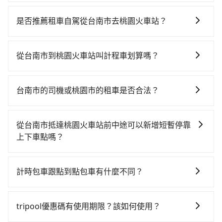
若要從台南市區搭高鐵前往桃園火車站，高鐵省時、較
貴，且難叫計程車前往高鐵站！從最早06:03一直到
是否推薦租車自駕從台南市去桃園火車站？
22:11，台南-桃園一天最多有58班次高鐵可搭乘。假設
如果你有台灣駕照且對自己駕駛技術有信心，且在車上
從台南市中西區前往最靠近的台南高鐵站，叫一輛計程
時不需要閉目養神（因為要自己開車），最重要的是你
車花費約300元、車程約35分鐘。抵達高鐵站後，步行
從台南市到桃園火車站叫計程車划算嗎？
當天就要來回，那在台南路邊可隨租隨借的iRent應該是
進站、現場購票並於月台排隊的時間約15分鐘，再乘坐
如選擇小黃直達，在台南可以透過app叫車的有55688台
你最便宜選擇。註冊完iRent的app後，可以每小時
81~99分鐘（平均87分）的高鐵從台南站前往桃園高鐵
灣大車隊、Uber、Line Taxi、Yoxi等，如果在路邊攔不
$115~205承租小轎車，每公里再額外加收$3.2，從台南
站，每人票價1,190元，再用5分鐘出站、等待車站前排
台南市的司機或桃園市的租車是否合法？
到車，也可考慮打電話至一成計程汽車行等叫車看看。
市（中西區）到桃園火車站的花費預估為
班的計程車，搭上小黃後約花30分鐘、車費500元後，
許多的Line群組或Facebook社團裡，有很多低價的白牌
依照里程跳錶計算，價格約為5,615~6,700元間，但如改
$3,550~4,250（金額差異來自於平假日、車款差異、抵
抵達桃園火車站 (桃園市桃園區) 的目的地。全程加上轉
車、私家車或野雞車在招攬生意，這不僅是違法可能被
預約tripool可省高達$1,200。但如果你無法提前預約，
達目的地後多久原路返回），雖已將eTag和可能的每小
從台南市抵達桃園火車站前中途可以新增短暫停靠
車時間共2小時48分鐘，假設4位同行，高鐵加轉乘之平
警察臨檢並趕下車，出意外後保險公司更是不會提供任
或偏好臨時叫車，那要注意台南市僅有合法計程車約
時40元路邊停車費用預估進去，但額外的汽車保險與可
上下車點嗎？
均每人花費為1,390元。不過台南市領有合法執照的計程
何理賠，如果又遇到心術不正的司機，其犯罪行為可能
4,140輛，計程車密度為雙北的4.6%，也就是說要臨時叫
能的罰單都需自付。再者，和運的iRent只提供最基本的
車僅有4,100多輛，計程車的密度為雙北的4.6%，換句話
tripool有提供多點上下車接送服務，線上預約從台南市
都無法監控或追查。最好別為了省小錢而冒上不必要的
到小黃的難度是台北或新北的20倍之多。再加上台南市
車型，如Toyota Yaris、Prius C、Vios這類乘坐體驗較
說，臨時要叫小黃的難度是雙北大城市的20倍。縱使幸
前往桃園火車站的途中可備註加點。每個加點位置，前
風險。而tripool雇用的司機、使用的車輛以及配合的車
有些計程車司機不按錶計費，約有17%會採現場議價，
計時包車跟點到點包車有什麼不同？
差的車款，如果人數超過四位，更是沒有較大的七人座
運攔到一輛小黃了，台南市少部分小黃司機不按表收
後額外里程數5公里內加收200元。雖然可能有些路線完
行，一定符合台灣法律規定，除了司機擁有合法的職業
建議最好先上網預約，以免當場被坑受騙。綜合以上，
或九人座可供選擇，而且無人租車最令人詬病的就是車
費，看乘客是外地人便漫天喊價或恣意繞路。但如果全
計時包車和點到點包車都是包車服務的形式，但有一些
全順路，但是司機多點停靠就會有額外的等待時間，收
駕駛執照以及良民證外，車輛一定投保最高300萬乘客
無論在價格或服務品質上，tripool都是你從台南市到桃
況，打開車門才發現仍有上一組乘客遺留的垃圾或者撞
程使用tripool並到府專車接送，則每人平均花費約
不同之處： 計時包車：計時包車是按照用車時間來計
取額外費用是必要的補償。
險。最好辨別叫的車是否合法，就看車牌的開頭，只要
tripool優惠碼有使用期限？該如何使用？
園火車站的最佳選擇。
凹的車門仍未被修理，每一次租車都好像在開樂透一
1,370元，費時3小時6分鐘。長距離移動確實搭乘高鐵可
費，通常以每小時為單位，客戶可以根據自己的需要預
不是R或T開頭的車，就一定是違法。
樣。另外，偶爾也會遇到明明已經預約了時間但上一位
以比坐車快18分鐘，但卻要額外支出約80元的交通費，