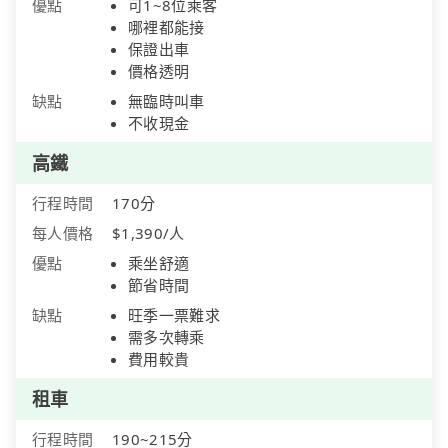
優點
可1~8位乘客
哪裡都能接
保證出車
價格透明
缺點
無臨時叫車
不收現金
高鐵
行程時間
170分
每人價格
$1,390/人
優點
乘坐舒適
節省時間
缺點
旺季一票難求
需多次轉乘
費用較貴
租車
行程時間
190~215分