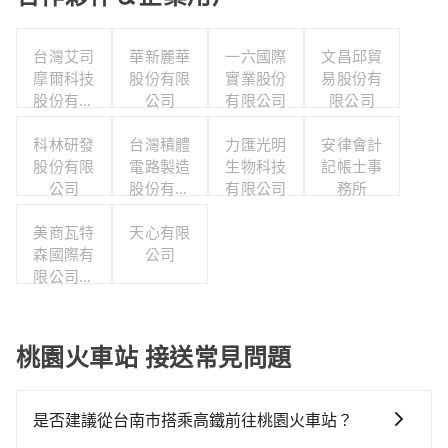
台灣艾司
華新麗華
一六國際
文昌邱貿
摩爾科技
股份有限
實業股份
易股份有
股份有限
公司
有限公司
限公司
公司
科林研發
台灣積體
力匯光明
安律會計
股份有限
電路製造
生物科技
記帳士事
公司
股份有限
有限公司
務所
公司
美商瓦特
天心有限
森國際有
公司
限公司台
灣分公司
桃園火車站 接送常見問題
是否建議從台南市搭乘高鐵前往桃園火車站？