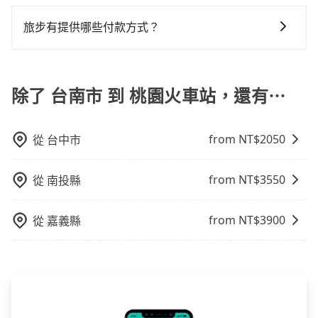
旅步提供來回訂單95折優惠碼，使用期限為24小時。只
定一定時間的包車服務。這種服務適用於需要在城市內
用戶卻遲遲尚未歸還，又或者要還車時卻偏偏找不到停
所以對於不是這麼趕時間的人來說，預約tripool還是比
要在期限內完成去程訂購，並在結帳時輸入該折扣碼，
多個地點間來回穿梭的客戶，例如市區觀光、商務差旅
旅步有提供哪些付款方式？
車位，對於急著用車或者要載其他乘客的人來說就有不
較划算的。如果你是三人以下要乘車，也可參考tripool
即可直接折扣抵扣訂單費用。
等。 點到點包車：點到點包車是按照里程和目的地來計
小的風險。最後，雖然路邊隨租隨還看似方便，但實際
的拼車共乘服務，最多可再節省50%的交通費用。
目前提供信用卡 (VISA/MasterCard/JCB)、簽帳卡 (金融
費，客戶可以預先告知出發地點A到目的地B，會根據路
使用時還是有其區域的限制，實際可停靠的地點與你的
信用卡)、先享後付的AFTEE，您可以在訂單確認後的14
線和里程來計算費用。這種服務通常適用於單程或從一
上下車地點仍有段距離，在遇到下雨天或者載行李時，
天內完成付款即可。
除了 台南市 到 桃園火車站，還有⋯
個城市到另一個城市的長途包車。
就顯得非常不便。
from NT$
2050
從
台中市
from NT$
3550
從
南投縣
from NT$
3900
從
嘉義縣