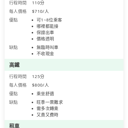
行程時間
110分
每人價格
$710/人
優點
可1~8位乘客
哪裡都能接
保證出車
價格透明
缺點
無臨時叫車
不收現金
高鐵
行程時間
125分
每人價格
$800/人
優點
乘坐舒適
缺點
旺季一票難求
需多次轉乘
又貴又費時
租車