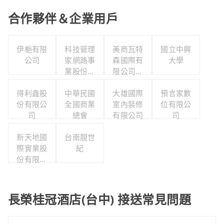
合作夥伴＆企業用戶
伊梔有限
科技管理
美商瓦特
國立中興
公司
家網路事
森國際有
大學
業股份有
限公司台
限公司
灣分公司
得利鑫股
中華民國
大雄國際
預言家數
份有限公
全國商業
室內裝修
位有限公
司
總會
有限公司
司
新天地國
台南靚世
際實業股
紀
份有限公
司
長榮桂冠酒店(台中) 接送常見問題