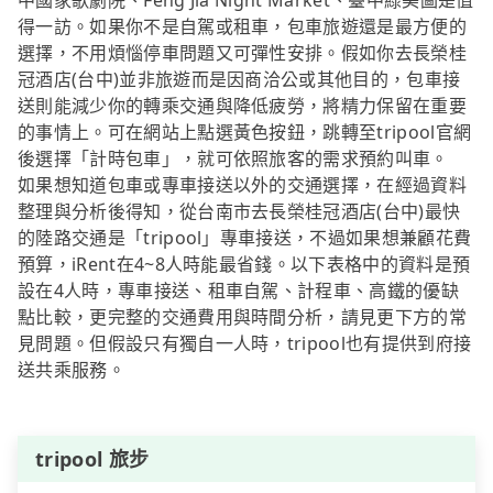
中國家歌劇院、Feng Jia Night Market、臺中綠美圖是值
得一訪。如果你不是自駕或租車，包車旅遊還是最方便的
選擇，不用煩惱停車問題又可彈性安排。假如你去長榮桂
冠酒店(台中)並非旅遊而是因商洽公或其他目的，包車接
送則能減少你的轉乘交通與降低疲勞，將精力保留在重要
的事情上。可在網站上點選黃色按鈕，跳轉至tripool官網
後選擇「計時包車」，就可依照旅客的需求預約叫車。
如果想知道包車或專車接送以外的交通選擇，在經過資料
整理與分析後得知，從台南市去長榮桂冠酒店(台中)最快
的陸路交通是「tripool」專車接送，不過如果想兼顧花費
預算，iRent在4~8人時能最省錢。以下表格中的資料是預
設在4人時，專車接送、租車自駕、計程車、高鐵的優缺
點比較，更完整的交通費用與時間分析，請見更下方的常
見問題。但假設只有獨自一人時，tripool也有提供到府接
送共乘服務。
tripool 旅步