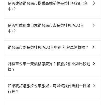
是否建議從台南市搭乘高鐵前往長榮桂冠酒店(台
中)？
若要從台南市區搭高鐵前往長榮桂冠酒店(台中)，高鐵乘
坐舒適、較貴、費時，且難叫計程車前往高鐵站！從最
是否推薦租車自駕從台南市去長榮桂冠酒店(台
早06:03一直到23:08，台南-台中一天最多有76班次高鐵
中)？
可搭乘。假設從台南市北區前往最靠近的台南高鐵站，
如果你有台灣駕照且對自己駕駛技術有信心，且在車上
叫一輛計程車花費約300元、車程約40分鐘。抵達高鐵
時不需要閉目養神（因為要自己開車），最重要的是你
站後，步行進站、現場購票並於月台排隊的時間約15分
從台南市到長榮桂冠酒店(台中)叫計程車划算嗎？
當天就要來回，那在台南路邊可隨租隨借的iRent應該是
鐘，再乘坐35~55分鐘（平均46分）的高鐵從台南站前
如選擇小黃直達，在台南可以透過app叫車的有55688台
你最便宜選擇。註冊完iRent的app後，可以每小時
往台中高鐵站，每人票價650元，再用10分鐘出站、等
灣大車隊、Uber、Line Taxi、Yoxi等，如果在路邊攔不
$115~205承租小轎車，每公里再額外加收$3.2，從台南
待車站前排班的計程車，搭上小黃後約花20分鐘、車費
計程車包車一天價格怎麼算？和旅步相比誰比較划
到車，也可考慮打電話至附近的計程車隊，如帝一無
市（北區）到長榮桂冠酒店(台中)的花費預估為
300元後，抵達長榮桂冠酒店(台中) (台中市西屯區) 的目
算？
線、成功衛星計程車、好悠遊成功多元計程車等叫車看
$2,050~2,600（金額差異來自於平假日、車款差異、抵
的地。全程加上轉車時間共2小時6分鐘，假設4位同行，
計程車包車的價格通常根據時間或距離計算，包車的價
看。依照里程跳錶計算，價格約為3,115~3,700元間，但
達目的地後多久原路返回），雖已將eTag和可能的每小
高鐵加轉乘之平均每人花費為800元。不過台南市領有合
格通常是根據時間或距離來計算，而且在不同城市和地
如改預約tripool可省高達$800。但如果你無法提前預
時40元路邊停車費用預估進去，但額外的汽車保險與可
如果我訂購旅步包車旅遊，可以幫我代規劃一日遊
法執照的計程車僅有4,100多輛，計程車的密度為雙北的
區，價格可能有所不同。另外，計程車包車價格也可能
約，或偏好臨時叫車，那要注意台南市僅有合法計程車
能的罰單都需自付。再者，和運的iRent只提供最基本的
行程？
4.6%，換句話說，臨時要叫小黃的難度是雙北大城市的
會因為交通狀況等因素而有所變動。因此，在預定包車
約4,140輛，計程車密度為雙北的4.6%，也就是說要臨時
車型，如Toyota Yaris、Prius C、Vios這類乘坐體驗較
20倍。縱使幸運攔到一輛小黃了，台南市少部分小黃司
抱歉！目前旅步的包車服務只能提供交通接送服務，暫
之前，最好先詢問清楚具體價格和注意事項。相比之
叫到小黃的難度是台北或新北的20倍之多。再加上台南
差的車款，如果人數超過四位，更是沒有較大的七人座
機不按表收費，看乘客是外地人便漫天喊價或恣意繞