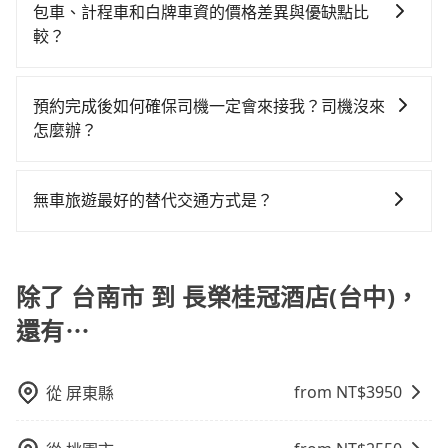
時還沒有規劃行程的服務。
下，旅步的包車服務價格相對更為透明和具體，一般是
市有些計程車司機不按錶計費，約有17%會採現場議
包車、計程車和白牌車資的價格差異與優缺點比
或九人座可供選擇，而且無人租車最令人詬病的就是車
路。但如果全程使用tripool並到府專車接送，則每人平
按照包車時間和里程、車型來計費，價格在網站上公開
價，建議最好先上網預約，以免當場被坑受騙。綜合以
較？
況，打開車門才發現仍有上一組乘客遺留的垃圾或者撞
均花費約710元，費時1小時51分鐘。選擇搭乘高鐵而不
透明，方便客戶可以更加準確地了解行程所需時間和費
上，無論在價格或服務品質上，tripool都是你從台南市
凹的車門仍未被修理，每一次租車都好像在開樂透一
預約包車，不僅每人至少額外負擔90元車資，而且更會
包車、計程車或白牌車。主要價格差異和優缺點如下： -
用。
到長榮桂冠酒店(台中)的最佳選擇。
樣。另外，偶爾也會遇到明明已經預約了時間但上一位
額外浪費15分鐘在轉乘與等車上，現在還不馬上來預約
包車：優點是搭乘舒適可以根據自己的需求安排時間和
預約完成後如何確保司機一定會來接我？司機沒來
用戶卻遲遲尚未歸還，又或者要還車時卻偏偏找不到停
tripool！如果你是三人以下要乘車，也可參考tripool的
地點上車較客製化。此外，司機還會提供各種旅遊建議
怎麼辦？
車位，對於急著用車或者要載其他乘客的人來說就有不
拼車共乘服務，最多可再節省50%的交通費用。
與資訊。長途接送價格比計程車車資更優惠。 - 計程
小的風險。最後，雖然路邊隨租隨還看似方便，但實際
只要完成預約並付款完成，訂單就成立，tripool也保證
車：優點是24小時隨叫隨到，價格按錶計費，但若遇交
使用時還是有其區域的限制，實際可停靠的地點與你的
派車。在出發前一天晚上八點時，會透過電子郵件與簡
通塞車時亦會加收延遲費用，一般屬短程接駁為主。 -
無車旅遊最好的替代交通方式是？
上下車地點仍有段距離，在遇到下雨天或者載行李時，
訊提供司機的姓名、電話、車牌、車型等資訊，如在約
白牌車：優點是價格相對較低，有的還可喊價。但安全
就顯得非常不便。
如果您沒有車，想要出門旅遊，最好的替代交通方式要
定好的時間與上車地點沒有看到司機，可主動電話聯
性和服務質量無法保障，需要自行承擔風險，遇到狀況
看您旅遊的目的地而定。您可以善用大眾運輸，例如：
繫，可能原本約定的地點不適合暫停而改停靠在附近的
事後也無法申訴退費。
公車、捷運、客運等，或者考慮租車。如果您想要更便
除了 台南市 到 長榮桂冠酒店(台中)，
位置。但如果遇到車輛故障或者前一趟車嚴重耽誤，
利的出行方式，您也可以選擇使用像是旅步提供的包車
tripool會盡快改派以減少乘客等待的時間。
還有⋯
服務，由專人到府接送，讓您更加輕鬆自在。
from NT$
3950
從
屏東縣