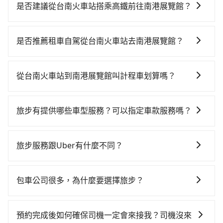
是否建議從台南火車站搭乘高鐵前往南港展覽館？
若要從台南火車站搭高鐵前往南港展覽館，高鐵乘坐舒
適、省時、較貴，且難叫計程車前往高鐵站！從最早
是否推薦租車自駕從台南火車站去南港展覽館？
06:03一直到22:23，台南-南港一天最多有73班次高鐵可
如果你有台灣駕照且對自己駕駛技術有信心，且在車上
搭乘。假設從台南火車站 (台南市東區) 前往最靠近的台
時不需要閉目養神（因為要自己開車），最重要的是你
南高鐵站，叫一輛計程車花費約300元、車程約24分
從台南火車站到南港展覽館叫計程車划算嗎？
當天就要來回，那在台南路邊可隨租隨借的iRent應該是
鐘。抵達高鐵站後，步行進站、現場購票並於月台排隊
如選擇小黃直達，在台南可以透過app叫車的有55688台
你最便宜選擇。註冊完iRent的app後，可以每小時
的時間約15分鐘，再乘坐96~131分鐘（平均115分）的
灣大車隊、Uber、Line Taxi、Yoxi等，如果在路邊攔不
$115~205承租小轎車，每公里再額外加收$3.2，從台南
高鐵從台南站前往南港高鐵站，每人票價1,390元，再用
旅步有提供哪些車型服務？可以指定車款服務嗎？
到車，也可考慮打電話至台南火車站附近的計程車隊，
火車站到南港展覽館的花費預估為$3,850~4,600（金額
10分鐘出站，最後再根據距離的遠近或者天候狀況，決
旅步有提供小轎車、休旅車、九人座供您選擇，若您有
如鳳凰城無線、台南計程車 Taxi中華衛星大車隊、港龍
差異來自於平假日、車款差異、抵達目的地後多久原路
定是步行一段路或者搭乘公車抵達最終的目的地。全程
指定車款服務的需求，可以先將您的需先提供旅步，會
大車隊等叫車看看。依照里程跳錶計算，價格約為
返回），雖已將eTag和可能的每小時40元路邊停車費用
旅步服務跟Uber有什麼不同？
加上轉車時間共2小時44分鐘，假設4位同行，高鐵加轉
有專人回覆您。
6,335~7,600元間，但如改預約tripool可省高達
預估進去，但額外的汽車保險與可能的罰單都需自付。
乘之平均每人花費為1,470元。不過台南市領有合法執照
tripool 旅步具備以下特色： (1) 採事前預約制。 (2) 在
$1,800。但如果你無法提前預約，或偏好臨時叫車，那
再者，和運的iRent只提供最基本的車型，如Toyota
的計程車僅有4,100多輛，計程車的密度為雙北的4.6%，
中長程提供最優惠的價格。 (3) 全台服務，不分城市與郊
要注意台南市僅有合法計程車約4,140輛，計程車密度為
包車公司很多，為什麼要選擇旅步？
Yaris、Prius C、Vios這類乘坐體驗較差的車款，如果人
換句話說，臨時要叫小黃的難度是雙北大城市的20倍。
區。 (4) 有較為嚴謹的乘車時間與取消政策。
雙北的4.6%，也就是說要臨時叫到小黃的難度是台北或
數超過四位，更是沒有較大的七人座或九人座可供選
縱使幸運攔到一輛小黃了，台南市少部分小黃司機不按
旅步非常重視司機的審查和車輛的維護，我們的價格政
新北的20倍之多。再加上台南市有些計程車司機不按錶
擇，而且無人租車最令人詬病的就是車況，打開車門才
表收費，看乘客是外地人便漫天喊價或恣意繞路。但如
策也是完全透明的，不會有任何隱藏費用。此外，我們
預約完成後如何確保司機一定會來接我？司機沒來
計費，約有17%會採現場議價，建議最好先上網預約，
發現仍有上一組乘客遺留的垃圾或者撞凹的車門仍未被
果全程使用tripool並到府專車接送，則每人平均花費約