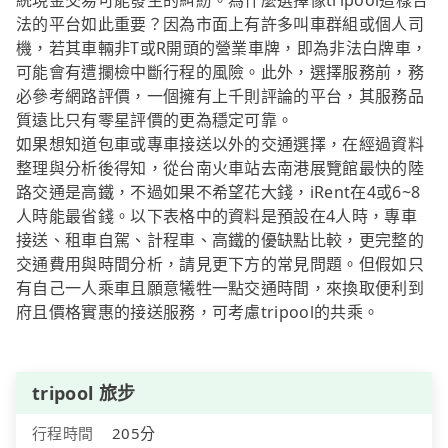
統現金交易可能發生的糾紛。為什麼選擇像tripool這樣合
法的平台如此重要？因為市面上有許多叫車群組或個人司
機，若其車輛非T或R開頭的營業車牌，即為非法白牌車，
可能會有遭攔檢中斷行程的風險。此外，選擇服務前，務
必參考網路評價，一個擁有上千則評論的平台，其服務品
質遠比只有零星評價的更為穩定可靠。
如果想知道包車或專車接送以外的交通選擇，在經過資料
整理與分析後得知，從台南火車站去南港展覽館最快的陸
路交通是高鐵，不過如果不希望花大錢，iRent在4或6~8
人時能最省錢。以下表格中的資料是預設在4人時，專車
接送、租車自駕、計程車、高鐵的優缺點比較，更完整的
交通費用與時間分析，請見更下方的常見問題。但假如只
有自己一人乘車且願意犧牲一點交通時間，來換取便利到
府且價格實惠的接送服務，可考慮tripool的共乘。
tripool 旅步
行程時間
205分