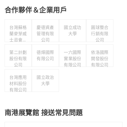
合作夥伴＆企業用戶
台灣蘇格
慶德資產
國立成功
圓球整合
蘭麥芽威
管理有限
大學
行銷有限
士忌會所
公司
公司
股份有限
第二計劃
公司
德燁國際
一六國際
依洛國際
股份有限
有限公司
實業股份
開發股份
公司
有限公司
有限公司
台灣應用
國立政治
材料股份
大學
有限公司
南港展覽館 接送常見問題