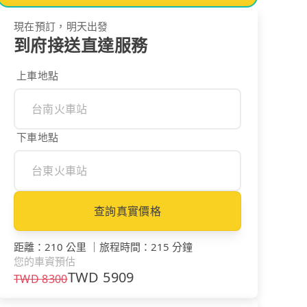
現在預訂，明天出發
到府接送直達服務
上車地點
下車地點
查詢真實價格
距離
：
210 公里
｜
旅程時間
：
215 分鐘
您的車資預估
TWD
5909
TWD
8300