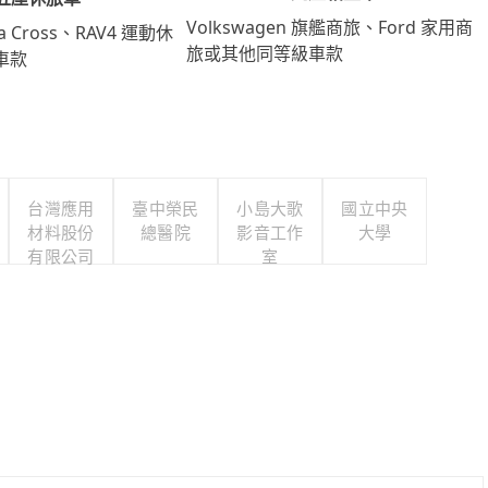
Volkswagen 旗艦商旅、Ford 家用商
lla Cross、RAV4 運動休
旅或其他同等級車款
車款
台灣應用
臺中榮民
小島大歌
國立中央
材料股份
總醫院
影音工作
大學
有限公司
室