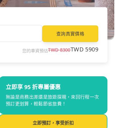
查詢真實價格
TWD
5909
TWD
8300
您的車資預估
立即享 95 折專屬優惠
無論是商務出差還是旅遊探親，來回行程一次
預訂更划算，輕鬆節省旅費！
立即預訂，享受折扣