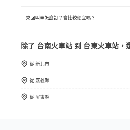
計算延遲費用，最終價格通常要下車時才知。價格
計時包車和點到點包車都是包車服務的形式，但有
不一，如行程有問題，事後無法提供客服申訴處理
通常以每小時為單位，客戶可以根據自己的需要預
來回叫車怎麼訂？會比較便宜嗎？
點間來回穿梭的客戶，例如市區觀光、商務差旅等
為了乘客未來可能的訂單修改或取消，每筆訂單只
可以預先告知出發地點A到目的地B，會根據路線
定。至於價格已經市場最優惠，並無特別針對來回
一個城市的長途包車。
限單程或來回。
除了 台南火車站 到 台東火車站，
從
新北市
從
嘉義縣
從
屏東縣