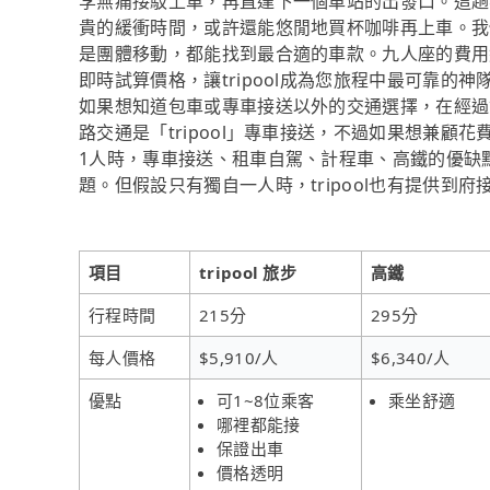
李無痛接駁上車，再直達下一個車站的出發口。這趟
貴的緩衝時間，或許還能悠閒地買杯咖啡再上車。我
是團體移動，都能找到最合適的車款。九人座的費用
即時試算價格，讓tripool成為您旅程中最可靠
如果想知道包車或專車接送以外的交通選擇，在經過
路交通是「tripool」專車接送，不過如果想兼顧
1人時，專車接送、租車自駕、計程車、高鐵的優缺
題。但假設只有獨自一人時，tripool也有提供到府
項目
tripool 旅步
高鐵
行程時間
215分
295分
每人價格
$5,910/人
$6,340/人
優點
可1~8位乘客
乘坐舒適
哪裡都能接
保證出車
價格透明