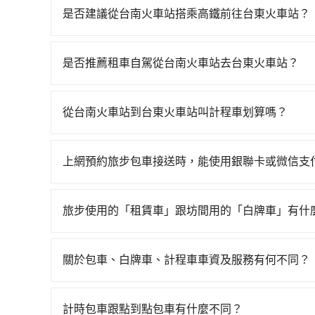
是否建議從台南火車站搭乘高鐵前往台東火車站？
從台南火車站搭高鐵去台東火車站絕非最佳選擇，
天最多時有74班車次，從最早07:16到23:48
是否推薦租車自駕從台南火車站去台東火車站？
車站 (台南市東區) 前往最靠近的台南高鐵站，叫
如你有駕照又不排斥自駕，且又不需要利用移動的
進站、現場購票並於月台排隊的時間約15分鐘，再乘
租車車行，比方說信通小客車租賃、合豐國際租賃、
站，每人票價140元，再用10分鐘出站、等待車站前
從台南火車站到台東火車站叫計程車划算嗎？
Altis、Nissan Tiida，一天租金約$1,500，九人座如
抵達台東火車站 (台東縣台東市) 的目的地。全程
如選擇小黃直達，在台南可以透過app叫車的有55688台
（每公里約3元）、eTag（每公里約1元）、路邊
6,340元。不過台南市領有合法執照的計程車僅有4
到車，也可考慮打電話至台南火車站附近的計程車隊
會載明每日里程限定200~400公里，超過還會額外
叫小黃的難度是雙北大城市的20倍。縱使幸運攔
上網預約旅步包車接送時，能使用銀聯卡或微信支
台一大車隊等叫車看看。依照里程跳錶計算，價格約為4,
有提供甲租乙還的服務，假設你當天就往返台南火車
地人便漫天喊價或恣意繞路。但如果全程使用tripoo
抱歉！目前旅步只支援線上刷卡及AFTEE先享後
輛，計程車密度為雙北的4.6%，也就是說要臨時
$6,300。當然這金額比搭計程車便宜，但如果
鐘。選擇搭乘高鐵而不預約包車，不僅至少額外負擔
要原路返回，台東火車站所在的台東縣的計程車更難
整天又要停靠在車站附近繳停車費，就顯得非常不
旅步使用的「租賃車」跟坊間用的「白牌車」有什
在還不馬上來預約tripool！
上台南市有些計程車司機不按錶計費，約有17%會
車行營業時間做租還動作，另外承租過程繁瑣，租
旅步所使用的是符合政府法規的租賃車，車牌以白
台南火車站到台東火車站的跳表小黃可能較為便宜
加滿油，如遇到不肖業者，還車時可能遭遇各種莫
為旅步貴賓服務用車。與一些私家車充當營業用車
預約一輛tripool的九人座廂型車最高可省$800。
關於包車、白牌車、計程車車資及服務有何不同？
關法規。
包車、白牌車、計程車三種交通方式的價格及服務
台預定時價格而定，通常愈長程價格CP值愈高。 
計時包車跟點到點包車有什麼不同？