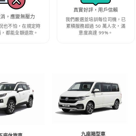
真實好評，用戶信賴
取消，應變無壓力
我們嚴選並培訓每位司機，已
況也不怕，在規定時
累積服務超過 50 萬人次，滿
消，都能全額退款。
意度高達 99%。
九座箱型車
五座休旅車