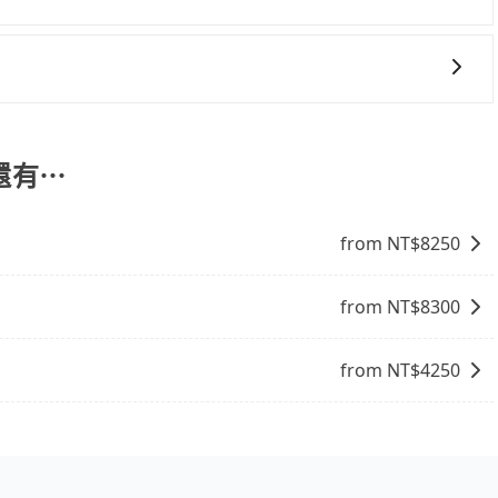
比包車貴。 白牌車：通常價格較包車便宜，但司機素質、品質
一些不同之處： 計時包車：計時包車是按照用車時間來計費，
。
定一定時間的包車服務。這種服務適用於需要在城市內多個地
。 點到點包車：點到點包車是按照里程和目的地來計費，客戶
含一趟車的資訊，所以如果需要來回叫車，請分兩筆訂單預
和里程來計算費用。這種服務通常適用於單程或從一個城市到另
車趟做額外折扣，但如果手上有優惠代碼，歡迎直接使用，不
還有⋯
from NT$
8250
from NT$
8300
from NT$
4250