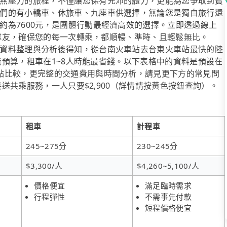
無壓力的旅程，不僅讓您保有充沛的體力，更能為您爭取到寶
們的有小轎車、休旅車、九座車供選擇，無論您是獨自旅行還
約為7600元，是團體行動最經濟高效的選擇。立即透過線上
的神隊友，確保您的每一次轉乘，都順暢、準時、且輕鬆無比。
資料整理與分析後得知，從台南火車站去台東火車站最快的陸
花費預算，租車在1~8人時能最省錢。以下表格中的資料是預設在
點比較，更完整的交通費用與時間分析，請見更下方的常見問
接送共乘服務，一人只要$2,900（詳情請按黃色按鈕查詢）。
租車
計程車
245~275分
230~245分
$3,300/人
$4,260~5,100/人
價格便宜
滿足臨時需求
行程彈性
不需事先付款
短程價格便宜