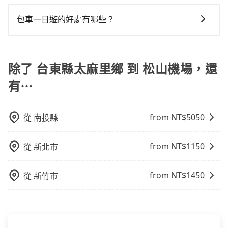
當您使用 tripool 旅步乘車日期當天，若發生以下 3 項
定一定時間的包車服務。這種服務適用於需要在城市內
下來的車資也比較便宜，人數少可搭乘大眾運輸或計程
約tripool還是比較划算的。如果你僅有兩位乘車，也可
原因，司機有權拒絕服務： 1) 當日搭車人數或行李超過
多個地點間來回穿梭的客戶，例如市區觀光、商務差旅
車。 時間：需在特定時間到達目的地可選包車或計程
包車一日遊的好處有哪些？
參考tripool的拼車共乘服務，最多可再節省50%的交通
訂購時填寫的數量。請務必確實填寫當日實際攜帶的行
等。 點到點包車：點到點包車是按照里程和目的地來計
車，不趕時間即可選用大眾運輸。 便利性：需要便利性
費用。
包車一日遊的好處很多，首先，包車可以依照自己的意
李及乘坐的總人數，包含成人及兒童／嬰幼兒。 2) 孩童
費，客戶可以預先告知出發地點A到目的地B，會根據路
和方便性可選包車和計程車，喜歡探險和體驗當地文化
願和需要來安排行程，其次，包車可以讓您更加深入地
同行，卻無自備或加購兒童座椅。提醒您，為了保護孩
線和里程來計算費用。這種服務通常適用於單程或從一
則可搭乘大眾運輸。
體驗當地文化和風土人情，此外，包車還可以省去您自
除了 台東縣太麻里鄉 到 松山機場，還
童的安全，依道路交通安全規則規定，四歲以下的孩童
個城市到另一個城市的長途包車。
己開車也無需擔心路線和交通的問題，更可以在舒適的
必須乘坐兒童座椅。 3) 搭乘寵物友善專車卻沒有裝籠。
有⋯
環境中專心欣賞當地美景和文化，讓您的旅程更加輕鬆
避免影響行車安全，請您務將寵物置入提籠或提袋內。
自在。
from NT$
5050
從
南投縣
from NT$
1150
從
新北市
from NT$
1450
從
新竹市