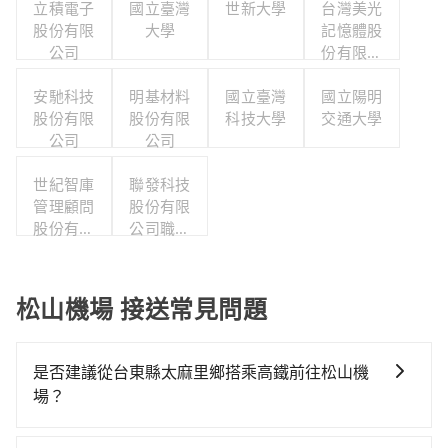
立積電子
國立臺灣
世新大學
台灣美光
股份有限
大學
記憶體股
公司
份有限公
司
安馳科技
明基材料
國立臺灣
國立陽明
股份有限
股份有限
科技大學
交通大學
公司
公司
世紀智庫
聯發科技
管理顧問
股份有限
股份有限
公司職工
公司
福利委員
會
松山機場 接送常見問題
是否建議從台東縣太麻里鄉搭乘高鐵前往松山機
場？
若要從台東縣太麻里鄉搭高鐵前往松山機場，高鐵省