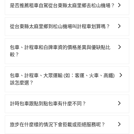
時、較貴，且難叫計程車前往高鐵站！從最早05:50一直
是否推薦租車自駕從台東縣太麻里鄉去松山機場？
到22:10，左營-台北一天最多有89班次高鐵可搭乘。假
如果你考慮租車自駕，很不幸的，台東縣太麻里鄉周圍
設從台東縣太麻里鄉 (台東縣大武鄉) 前往最靠近的左營
應該沒有半間租車公司，如果不想額外花時間搭車前往
高鐵站，叫一輛計程車花費約4,000元、車程約153分
從台東縣太麻里鄉到松山機場叫計程車划算嗎？
鄰近市區租車，也不想花10,080元叫計程車前往松山機
鐘。抵達高鐵站後，步行進站、現場購票並於月台排隊
如選擇小黃直達，在台東可以透過app叫車的有55688台
場，tripool直達專車就是你最佳選擇。
的時間約20分鐘，再乘坐94~134分鐘（平均114分）的
灣大車隊。依照里程跳錶計算，價格約為
高鐵從左營站前往台北高鐵站，每人票價1,490元，再用
包車、計程車和白牌車資的價格差異與優缺點比
10,080~15,100元間，但如改預約tripool可省高達
15分鐘出站、等待車站前排班的計程車，搭上小黃後約
較？
$7,100。但如果你無法提前預約，或偏好臨時叫車，那
花17分鐘、車費300元後，抵達松山機場 (台北市松山區)
包車、計程車或白牌車。主要價格差異和優缺點如下： -
要注意台東縣僅有合法計程車約350輛，計程車密度為雙
的目的地。全程加上轉車時間共5小時19分鐘，假設3位
包車：優點是搭乘舒適可以根據自己的需求安排時間和
北的0.2%，也就是說要臨時叫到小黃的難度是台北或新
包車、計程車、大眾運輸 (如：客運、火車、高鐵)
同行，高鐵加轉乘之平均每人花費為2,920元。不過台東
地點上車較客製化。此外，司機還會提供各種旅遊建議
北的400倍之多。再加上台東縣有些計程車司機不按錶計
該怎麼選？
縣領有合法執照的計程車僅有400多輛，計程車的密度為
與資訊。長途接送價格比計程車車資更優惠。 - 計程
費，約有47%會採現場議價，建議最好先上網預約，以
雙北的0.2%，換句話說，臨時要叫小黃的難度是雙北大
在選擇交通方式時，您可依下列建議的考慮因素做選
車：優點是24小時隨叫隨到，價格按錶計費，但若遇交
免當場被坑受騙。綜合以上，無論在價格或服務品質
城市的400倍。縱使幸運攔到一輛小黃了，台東縣少部分
擇： 預算：不同交通工具價格不同，可先確定您的預
通塞車時亦會加收延遲費用，一般屬短程接駁為主。 -
上，tripool都是你從台東縣太麻里鄉到松山機場的最佳
計時包車跟點到點包車有什麼不同？
小黃司機不按表收費，看乘客是外地人便漫天喊價或恣
算。計程車最貴，而大眾運輸通常較便宜。 行程：需多
白牌車：優點是價格相對較低，有的還可喊價。但安全
選擇。
意繞路。但如果全程使用tripool並到府專車接送，則每
計時包車和點到點包車都是包車服務的形式，但有一些
點停留的行程建議可選可客製化行程的包車，如果時間
性和服務質量無法保障，需要自行承擔風險，遇到狀況
人平均花費約2,660元，費時5小時31分鐘。長距離移動
不同之處： 計時包車：計時包車是按照用車時間來計
比較寬鬆且不介意耗時轉乘可選大眾運輸或較貴的計程
事後也無法申訴退費。
旅步在什麼樣的情況下會拒載或拒絕服務呢？
確實搭乘高鐵可以比坐車快12分鐘，但卻要額外支出約
費，通常以每小時為單位，客戶可以根據自己的需要預
車。 旅行人數：人數多時包車較方便舒適且每個人攤提
780元的交通費，所以對於不是這麼趕時間的人來說，預