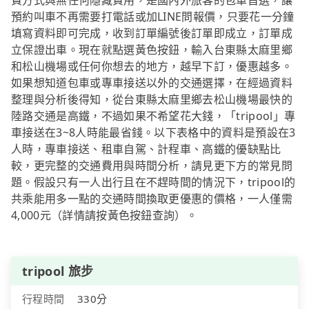
費方式與無任何隱藏費用，是國內外旅客的包車首選，讓
預約叫車不再需要打電話或加LINE問報價，只要花一分鐘
填寫資料即可完成，收到訂單編號後訂單即成立，訂單成
立保證出車。現在就點選黃色按鈕，輸入台東縣太麻里鄉
和松山機場或任何你想去的地方，越早下訂，優惠越多。
如果想知道包車或專車接送以外的交通選擇，在經過資料
整理與分析後得知，從台東縣太麻里鄉去松山機場最快的
陸路交通是高鐵，不過如果不希望花大錢，「tripool」專
車接送在3~8人時能最省錢。以下表格中的資料是預設在3
人時，專車接送、租車自駕、計程車、高鐵的優缺點比
較，更完整的交通費用與時間分析，請見更下方的常見問
題。假設只有一人出行且在不趕時間的情況下，tripool的
共乘能用多一點的交通時間換取更優惠的價格，一人僅需
4,000元（詳情請按黃色按鈕查詢）。
tripool 旅步
行程時間
330分