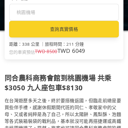
查詢真實價格
距離
：
338 公里
｜
旅程時間
：
211 分鐘
TWD
6049
TWD
8500
您的車資預估
同合農科商務會館到桃園機場 共乘
$3050 九人座包車$8130
在台灣遊歷多天之後，終於要搭機返國，但臨走前總是要
買些伴手禮，感謝休假期間代班的同仁、孝敬家中的父
母、又或者純粹是為了自己，所以太陽餅、鳳梨酥、泡麵
等各式裝箱裝袋的戰利品，基本就沒可能再搭捷運或高鐵