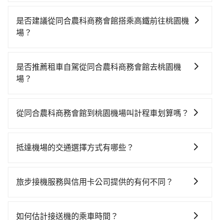
當然可以，如果您沒有台灣的手機號碼，也可以提供
WhatsApp、Line、Skype 等通訊軟體的帳號，方便我
是否建議從同合農科商務會館搭乘高鐵前往桃園機
們在訂單成立後，或司機服務時與您聯絡。
場？
若要從同合農科商務會館搭高鐵前往桃園機場，高鐵省
時、較貴，且難叫計程車前往高鐵站！從最早05:50一直
是否推薦租車自駕從同合農科商務會館去桃園機
到21:54，左營-桃園一天最多有58班次高鐵可搭乘。假
場？
設從同合農科商務會館 (屏東縣長治鄉) 前往最靠近的左
通常旅客不會選擇租車或自駕前往桃園機場，畢竟停在
營高鐵站，叫一輛計程車花費約1,000元、車程約47分
路邊多天不用車，每小時停車費30元，單日最高490
鐘。抵達高鐵站後，步行進站、現場購票並於月台排隊
從同合農科商務會館到桃園機場叫計程車划算嗎？
元，停車費再加租車費可是不少錢。
的時間約20分鐘，再乘坐94~113分鐘（平均101分）的
如選擇小黃直達，在屏東可以透過app叫車的有55688台
高鐵從左營站前往桃園高鐵站，每人票價1,330元，再用
灣大車隊和Yoxi。依照里程跳錶計算，價格約為
5分鐘出站、等待車站前排班的計程車，搭上小黃後約花
抵達機場的交通選擇方式有哪些？
6,830~8,200元間，但如改預約tripool可省高達
20分鐘、車費400元後，抵達桃園機場 (桃園市大園區)
所有到機場的交通方式因地區和交通狀況而異，以下列
$2,200。但如果你無法提前預約，或偏好臨時叫車，那
的目的地。全程加上轉車時間共3小時13分鐘，假設4位
舉一些常見的選擇： 1. 捷運：如果機場附近有捷運或輕
要注意屏東縣僅有合法計程車約370輛，計程車密度為雙
旅步接機服務與信用卡公司提供的有何不同？
同行，高鐵加轉乘之平均每人花費為1,680元。不過屏東
軌系統，這是一種快捷和經濟實惠的交通方式。 2. 公車/
北的0.3%，也就是說要臨時叫到小黃的難度是台北或新
縣領有合法執照的計程車僅有400多輛，計程車的密度為
關於接機服務的問題，旅步的接機服務可提供您專業的
客運：公車或客運是到達機場的另一種經濟實惠的交通
北的300倍之多。再加上屏東縣有些計程車司機不按錶計
雙北的0.3%，換句話說，臨時要叫小黃的難度是雙北大
接送體驗。相較於信用卡公司提供的免費接送服務，旅
方式。 3. 計程車：計程車通常是到達機場的比較昂貴的
費，約有29%會採現場議價，建議最好先上網預約，以
如何估計接送機的乘車時間？
城市的300倍。縱使幸運攔到一輛小黃了，屏東縣少部分