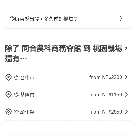
步提供更多的彈性和客製化選擇，我們會根據您的抵達
選擇，但對於携帶大量行李或急需前往機場的乘客來
免當場被坑受騙。綜合以上，無論在價格或服務品質
小黃司機不按表收費，看乘客是外地人便漫天喊價或恣
一般來說，搭乘國際航線的出境旅客，需至少提前2小時
時間和需求提供合適的車輛和司機，並協助您處理行
說，這可能是最方便的選擇。許多城市的計程車公司提
上，tripool都是你從同合農科商務會館到桃園機場的最
意繞路。但如果全程使用tripool並到府專車接送，則每
到機場報到，為避免可能的塞車情況，在預估時最好額
李。此外，旅步的司機都是經過嚴格篩選和培訓的專業
供從市中心或其他地區到機場的固定價格，可以預先知
從屏東縣出發，多久前到機場？
佳選擇。
人平均花費約1,510元，費時3小時31分鐘。長距離移動
外抓30分鐘的彈性時間。比方說正常台中到桃園機場要
司機，為您提供更加安全和穩定的機場接送服務。
道價格，避免爭議。 4. 預約機場接送：可以提前預訂服
確實搭乘高鐵可以比坐車快18分鐘，但卻要額外支出約
一般來說，建議飛機起飛前兩小時前要抵達機場，如果
1.5小時的車程，班機預計早上10點起飛，那保險就是早
務，安排接送。價格會因路線而有所不同。 5. 高鐵：搭
680元的交通費，所以對於不是這麼趕時間的人來說，預
沒有事先網上辦理報到，要再更早一些。深夜交通通常
晨6點以前就從台中出發。如果是國內航線的旅客，提前
乘高鐵是最快速的選擇，但並非每個縣市都有高鐵站，
約tripool還是比較划算的。如果你是三人以下要乘車，
都很順暢，但如果你搭機的時間是白天、剛好是上下班
除了 同合農科商務會館 到 桃園機場，
1小時到機場已經綽綽有餘了。對於國際航線入境旅客來
且下高鐵後還需轉搭其他接駁方式抵達機場，對於入、
也可參考tripool的拼車共乘服務，最多可再節省50%的
尖峰時段、甚至連假前後，那最好再額外多加半小時的
說，如持有自動通關護照，通常30~40分鐘即可領完行
出境需攜帶大量行李的旅客並不方便。價格也會因您出
還有⋯
交通費用。
緩衝時間。
李出關，而外籍旅客則可能需要60~90分鐘的時間，建
發的縣市而有所不同。 總體而言，到機場的最佳交通方
議選擇離開機場的乘車時間抓在班機預計落地後的1小
式取決於您的預算、時間和行程安排。建議您提前了解
時。但如果是國內航線的旅客，預約班機落地後30分鐘
並根據自己的需要選擇最方便和經濟實惠的交通方式。
from NT$
2200
從
台中市
的乘車時間即可。
from NT$
1150
從
基隆市
from NT$
2650
從
彰化縣