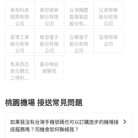
美商科高
美好證券
台灣積體
兄弟育樂
國際有限
股份有限
電路製造
股份有限
公司
公司
股份有限
公司
公司
富惟工業
啟發電子
立積電子
協憶有限
股份有限
股份有限
股份有限
公司
公司
公司
公司
馬來西亞
臺中榮民
商白蘭氏
總醫院
三得利股
份有限公
司台灣分
公司
桃園機場 接送常見問題
如果我沒有台灣手機號碼也可以訂購旅步的機場接
送服務嗎？司機會如何聯絡我？