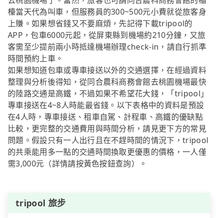
去桃園機場了。當然，旅客也可請同合農科商務會館的櫃
檯當天代為叫車，但服務員的300~500元小費就從旅客身
上賺。如果想省錢又不要麻煩，先記得下載tripool的
APP，包車6000元起，從屏東縣到機場約210分鐘，又旅
客需至少提前兩小時抵達機場辦理check-in，請自行抓準
時間預約上車。
如果想知道包車或專車接送以外的交通選擇，在經過資料
整理與分析後得知，從同合農科商務會館去桃園機場最快
的陸路交通是高鐵，不過如果不希望花大錢，「tripool」
專車接送在4~8人時能最省錢。以下表格中的資料是預設
在4人時，專車接送、租車自駕、計程車、高鐵的優缺點
比較，更完整的交通費用與時間分析，請見更下方的常見
問題。假設只有一人出行且在不趕時間的情況下，tripool
的共乘能用多一點的交通時間換取更優惠的價格，一人僅
需3,000元（詳情請按黃色按鈕查詢）。
tripool 旅步