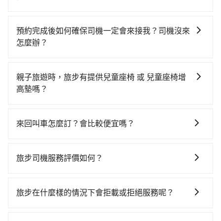
路邊可隨租隨借的iRent應該是你最便宜選擇。註冊完
如選擇小黃直達，在南投可以透過app叫車的有55688台
iRent的app後，可以每小時$115~205承租小轎車，每
灣大車隊和Yoxi，如果在路邊攔不到車，也可考慮打電
公里再額外加收$3.2，從同源路四街到台中高铁站的花
預約完成後如何確保司機一定會來接我？司機沒來
話至同源路四街附近的計程車隊，如永成計程車、南投
費預估為$550~1,000（金額差異來自於平假日、車款差
怎麼辦？
計程車、千億計程車等叫車看看。依照里程跳錶計算，
異、抵達目的地後多久原路返回），雖已將eTag和可能
只要完成預約並付款完成，訂單就成立，tripool也保證
價格約為875~1,100元間。不過南投縣僅有合法計程車
的每小時40元路邊停車費用預估進去，但額外的汽車保
派車。在出發前一天晚上八點時，會透過電子郵件與簡
約340輛，計程車密度為雙北的0.2%，也就是說要臨時
險與可能的罰單都需自付。再者，和運的iRent只提供最
親子旅遊時，旅步有提供兒童座椅 或 兒童座椅增
訊提供司機的姓名、電話、車牌、車型等資訊，如在約
叫到小黃的難度是台北或新北的500倍之多。再加上南投
基本的車型，如Toyota Yaris、Prius C、Vios這類乘坐
高墊嗎？
定好的時間與上車地點沒有看到司機，可主動電話聯
縣有些計程車司機不按錶計費，約有58%會採現場議
體驗較差的車款，如果人數超過四位，更是沒有較大的
是的，我們提供兒童安全座椅。一台車至多提供一個兒
繫，可能原本約定的地點不適合暫停而改停靠在附近的
價，建議最好先上網預約，以免當場被坑受騙。雖然同
七人座或九人座可供選擇，而且無人租車最令人詬病的
童座椅。每趟每個租金 NT$300。您可以在預定服務時
位置。但如果遇到車輛故障或者前一趟車嚴重耽誤，
源路四街到台中高铁站的跳表小黃可能較為便宜，但當
來回叫車怎麼訂？會比較便宜嗎？
就是車況，打開車門才發現仍有上一組乘客遺留的垃圾
填寫您的需求。
tripool會盡快改派以減少乘客等待的時間。
你們人數超過四位時，叫兩輛計程車的費用就貴了，如
或者撞凹的車門仍未被修理，每一次租車都好像在開樂
為了乘客未來可能的訂單修改或取消，每筆訂單只含一
選擇tripool的九人座，可用約9折預約一台專車服務。
透一樣。另外，偶爾也會遇到明明已經預約了時間但上
趟車的資訊，所以如果需要來回叫車，請分兩筆訂單預
旅步司機服務評價如何？
一位用戶卻遲遲尚未歸還，又或者要還車時卻偏偏找不
定。至於價格已經市場最優惠，並無特別針對來回車趟
到停車位，對於急著用車或者要載其他乘客的人來說就
在 Google 上關於旅步的評論中，許多人都給予旅步司
做額外折扣，但如果手上有優惠代碼，歡迎直接使用，
有不小的風險。最後，雖然路邊隨租隨還看似方便，但
機非常高的評價，認為他們非常專業且親切！讓他們的
不限單程或來回。
旅步在什麼樣的情況下會拒載或拒絕服務呢？
實際使用時還是有其區域的限制，實際可停靠的地點與
旅程更加順暢和舒適。」
你的上下車地點仍有段距離，在遇到下雨天或者載行李
當您使用 tripool 旅步乘車日期當天，若發生以下 3 項
時，就顯得非常不便。