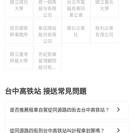
國立成功
統一超商
台北市電
國立臺北
大學
股份有限
腦商業同
大學
公司
業公會
造究建築
象田建設
儒石企業
旌利企業
師事務所
股份有限
社
有限公司
公司
國立臺灣
世紀智庫
師範大學
管理顧問
股份有限
公司
台中高铁站 接送常見問題
是否推薦租車自駕從同源路四街去台中高铁站？
如果你有台灣駕照且對自己駕駛技術有信心，且需要絕
對的時間彈性，最重要的是你當天就要來回，那在南投
從同源路四街到台中高铁站叫計程車划算嗎？