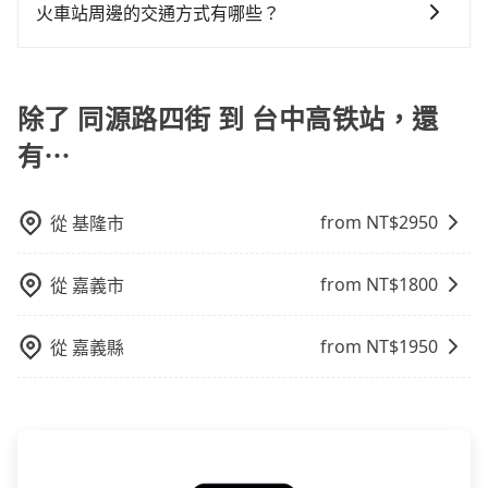
原因，司機有權拒絕服務： 1) 當日搭車人數或行李超過
火車站周邊的交通方式有哪些？
訂購時填寫的數量。請務必確實填寫當日實際攜帶的行
火車站通常是城市的交通樞紐，以下是火車站常見交通
李及乘坐的總人數，包含成人及兒童／嬰幼兒。 2) 孩童
方式： 公車或客運：乘坐公車或客運到達或離開火車
同行，卻無自備或加購兒童座椅。提醒您，為了保護孩
站，相對便宜經濟。 計程車：乘坐計程車到達或離開火
除了 同源路四街 到 台中高铁站，還
童的安全，依道路交通安全規則規定，四歲以下的孩童
車站，方便快捷但昂貴。 捷運/輕軌：通過捷運或輕軌到
必須乘坐兒童座椅。 3) 搭乘寵物友善專車卻沒有裝籠。
有⋯
達或離開火車站，快捷便利。 包車：預定包車到達或離
避免影響行車安全，請您務將寵物置入提籠或提袋內。
開火車站，是最便利的，無需與人共乘、快速抵達。
from NT$
2950
從
基隆市
from NT$
1800
從
嘉義市
from NT$
1950
從
嘉義縣