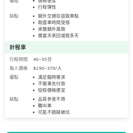
優點
價格便宜
行程彈性
缺點
額外交通往返取車點
取還車時間受限
承擔額外風險
需當天來回或租多天
計程車
行程時間
40~55分
每人價格
$290~370/人
優點
滿足臨時需求
不需事先付款
短程價格便宜
缺點
品質參差不齊
難叫車
可能不跳錶被坑