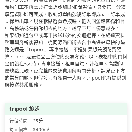
費方式與無任何隱藏費用，是國內外旅客的包車首選，讓
預約叫車不再需要打電話或加LINE問報價，只要花一分鐘
填寫資料即可完成，收到訂單編號後訂單即成立，訂單成
立保證出車。現在就點選黃色按鈕，輸入同源路四街和台
中高铁站或任何你想去的地方，越早下訂，優惠越多。
如果想知道包車或專車接送以外的交通選擇，在經過資料
整理與分析後得知，從同源路四街去台中高铁站最快的陸
路交通是「tripool」專車接送，不過如果想兼顧花費預
算，iRent是最便宜且方便的交通方式。以下表格中的資料
是預設在3人時，專車接送、租車自駕、計程車、高鐵的
優缺點比較，更完整的交通費用與時間分析，請見更下方
的常見問題。但假設只有獨自一人時，tripool也有提供到
府接送共乘服務。
tripool 旅步
行程時間
25分
每人價格
$400/人