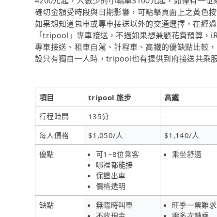
4200元起，人數少的小轎車3100元起，如僅有一位乘
確切金額受時段與日期影響，可點擊頁面上之黃色按
如果想知道包車或專車接送以外的交通選擇，在經過
「tripool」專車接送，不過如果想兼顧花費預算，
專車接送、租車自駕、計程車、高鐵的優缺點比較，
設只有獨自一人時，tripool也有提供到府接送共乘
項目
tripool 旅步
高鐵
行程時間
135分
-
每人價格
$1,050/人
$1,140/人
優點
可1~8位乘客
乘坐舒適
哪裡都能接
保證出車
價格透明
缺點
無臨時叫車
旺季一票難求
不收現金
需多次轉乘