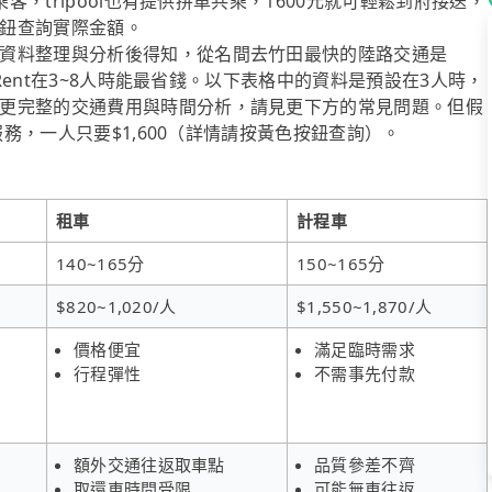
客，tripool也有提供拼車共乘，1600元就可輕鬆到府接送，
鈕查詢實際金額。
資料整理與分析後得知，從名間去竹田最快的陸路交通是
iRent在3~8人時能最省錢。以下表格中的資料是預設在3人時，
更完整的交通費用與時間分析，請見更下方的常見問題。但假
服務，一人只要$1,600（詳情請按黃色按鈕查詢）。
租車
計程車
140~165分
150~165分
$820~1,020/人
$1,550~1,870/人
價格便宜
滿足臨時需求
行程彈性
不需事先付款
額外交通往返取車點
品質參差不齊
取還車時間受限
可能無車往返