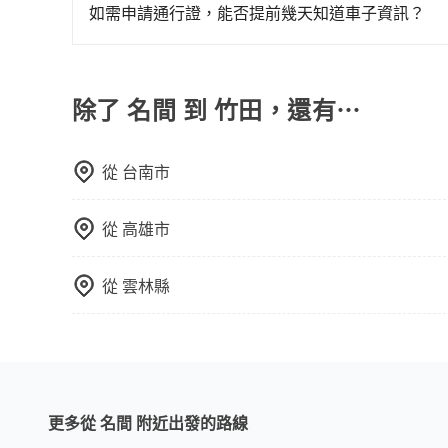
為司機素質比較差、車上會有煙味、或者車齡過大，但
如需申請通行證，能否提前幾天知道車子資訊？
顧客評分較低的司機，且車輛均要求5年內新車，
為了讓旅步貴賓能夠享有更多取消訂單的彈性，我
口罩。tripool之所以能將價格壓在市價7~8折
用車前一天才開始安排車輛，並於用車前一天晚上
也就是提高俗稱「回頭車」的比例。這不僅體現在
事先將您的需求寄至旅步的客服信箱：booking@t
除了 名間 到 竹田，還有⋯
能用更少的司機來服務更多的旅客，意味著使用到
反應在服務品質的控管會更佳。但tripool網站
午以前均可全額取消退費，如已經決定好要從名間
從
台南市
從
高雄市
從
雲林縣
更多從 名間 附近出發的路線