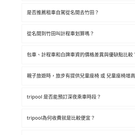
若要從名間搭高鐵前往竹田，高鐵較貴、費時，且難
23:01，彰化-左營一天最多僅27班次，如果行
是否推薦租車自駕從名間去竹田？
名間鄉前往最靠近的彰化高鐵站，叫一輛計程車花費
如果你有台灣駕照且對自己駕駛技術有信心，且在
購票並於月台排隊的時間約15分鐘，再乘坐53~5
天就要來回，那在南投路邊可隨租隨借的iRent應該
670元，再用10分鐘出站、等待車站前排班的計程
從名間到竹田叫計程車划算嗎？
$115~205承租小轎車，每公里再額外加收$3.2，
鄉的目的地。全程加上轉車時間共2小時33分鐘，假
如選擇小黃直達，在南投可以透過app叫車的有556
假日、車款差異、抵達目的地後多久原路返回），雖
投縣領有合法執照的計程車僅有300多輛，計程車的
話至名間附近的計程車隊，如久鈴計程車、天一計
額外的汽車保險與可能的罰單都需自付。再者，和運的iRen
大城市的500倍。縱使幸運攔到一輛小黃了，南投
包車、計程車和白牌車資的價格差異與優缺點比較
4,650~5,600元間，但如改預約tripool可省
Vios這類乘坐體驗較差的車款，如果人數超過四
恣意繞路。但如果全程使用tripool並到府專車接送
包車、計程車或白牌車。主要價格差異和優缺點如下
投縣僅有合法計程車約340輛，計程車密度為雙北的
令人詬病的就是車況，打開車門才發現仍有上一組
高鐵而不預約包車，不僅每人至少額外負擔90元車
地點上車較客製化。此外，司機還會提供各種旅遊建
倍之多。如果當天或隔天也要原路返回，屏東縣竹
像在開樂透一樣。另外，偶爾也會遇到明明已經預
親子旅遊時，旅步有提供兒童座椅 或 兒童座椅增
來預約tripool！如果你僅有兩位乘車，也可參考t
優點是24小時隨叫隨到，價格按錶計費，但若遇交通
投縣有些計程車司機不按錶計費，約有58%會採現
偏找不到停車位，對於急著用車或者要載其他乘客
是的，我們提供兒童安全座椅。一台車至多提供一個兒
車：優點是價格相對較低，有的還可喊價。但安全
上，無論在價格或服務品質上，tripool都是你從
便，但實際使用時還是有其區域的限制，實際可停
寫您的需求。
無法申訴退費。
tripool 是否能預訂深夜乘車時段？
行李時，就顯得非常不便。
可以的！tripool 旅步全年無休並提供深夜接送服
tripool為何收費就是比較便宜？
對於平常就有在使用長程專車接送服務的乘客來說，第