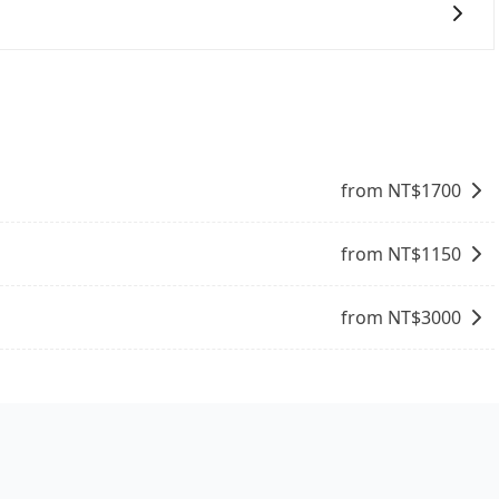
事實恰恰相反。tripool不僅有嚴密的篩選機制，定期淘汰
司機也絕對不會在車內吸煙，於新冠肺炎期間也絕對全程配戴
們提供用車前一天凌晨六點前取消訂單的服務。所以我們會在
的主因來自於自行研發的AI車輛調度演算法，能有效降低空車率，
8點提供服務司機和車輛資訊。如果您有特殊的用車需求，可
成本的控制，更是在傳統旺季（年假、端午、中秋、雙十等）
ripool.app，將有專人協助回覆確認是否能協助安排。」
不熟悉的司機或者轉單給其他車行的情況比同行更低，如此便
上的價格是動態的，一般來說越早預訂價格越優，且保證前一天中
去竹田，請儘早下訂以把握最划算的價格。
from NT$
1700
from NT$
1150
from NT$
3000