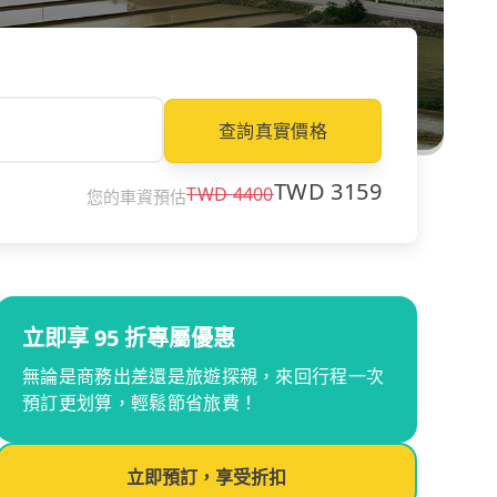
查詢真實價格
TWD
3159
TWD
4400
您的車資預估
立即享 95 折專屬優惠
無論是商務出差還是旅遊探親，來回行程一次
預訂更划算，輕鬆節省旅費！
立即預訂，享受折扣