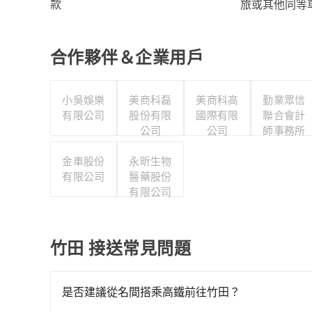
旅或其他同等
款
合作夥伴＆企業用戶
小吳娛樂
美商科磊
美商科高
勤業眾信
有限公司
股份有限
國際有限
聯合會計
公司
公司
師事務所
金車股份
永昕生物
有限公司
醫藥股份
有限公司
竹田 接送常見問題
是否建議從名間搭乘高鐵前往竹田？