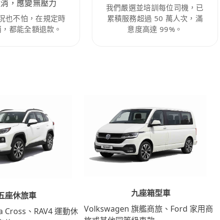
取消，應變無壓力
我們嚴選並培訓每位司機，已
況也不怕，在規定時
累積服務超過 50 萬人次，滿
消，都能全額退款。
意度高達 99%。
九座箱型車
五座休旅車
Volkswagen 旗艦商旅、Ford 家用商
lla Cross、RAV4 運動休